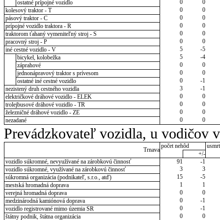
0
0
ostatné prípojné vozidlo
0
0
kolesový traktor - T
0
0
pásový traktor - C
0
0
prípojné vozidlo traktora - R
0
0
traktorom ťahaný vymeniteľný stroj - S
0
0
pracovný stroj - P
5
-5
iné cestné vozidlo - V
5
-4
bicykel, kolobežka
0
0
záprahové
0
0
jednonápravový traktor s prívesom
0
-1
ostatné iné cestné vozidlo
3
-1
nezistený druh cestného vozidla
0
0
električkové dráhové vozidlo - ELEK
0
0
trolejbusové dráhové vozidlo - TR
0
0
železničné dráhové vozidlo - ZE
0
0
nezadané
Prevádzkovateľ vozidla, u vodičov 
počet nehôd
usmrt
Trnava
+/-
vozidlo súkromné, nevyužívané na zárobkovú činnosť
91
-1
3
3
vozidlo súkromné, využívané na zárobkovú činnosť
15
-5
súkromná organizácia (podnikateľ, s.r.o., atď)
1
1
mestská hromadná doprava
0
0
verejná hromadná doprava
0
-1
medzinárodná kamiónová doprava
0
-1
vozidlo registrované mimo územia SR
0
0
štátny podnik, štátna organizácia