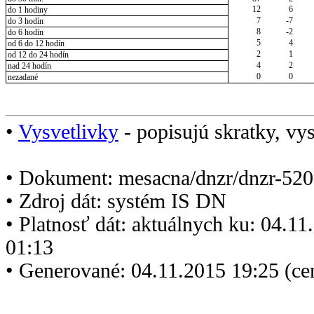
12
6
do 1 hodiny
7
-7
do 3 hodín
8
-2
do 6 hodín
5
4
od 6 do 12 hodín
2
1
od 12 do 24 hodín
4
2
nad 24 hodín
0
0
nezadané
•
Vysvetlivky
- popisujú skratky, vys
• Dokument: mesacna/dnzr/dnzr-520
• Zdroj dát: systém IS DN
• Platnosť dát: aktuálnych ku: 04.1
01:13
• Generované: 04.11.2015 19:25 (ce