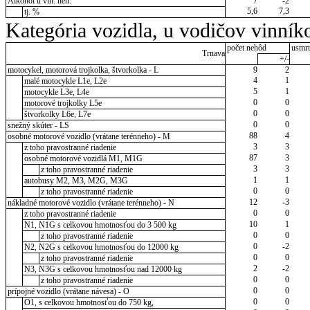
Alkohol u vin. neh.
7
-2
5,6
7,3
tj. %
Kategória vozidla, u vodičov vinník
počet nehôd
usmrt
Trnava
+/-
motocykel, motorová trojkolka, štvorkolka - L
9
2
4
1
malé motocykle L1e, L2e
5
1
motocykle L3e, L4e
0
0
motorové trojkolky L5e
0
0
štvorkolky L6e, L7e
0
0
snežný skúter - LS
88
4
osobné motorové vozidlo (vrátane terénneho) - M
3
3
z toho pravostranné riadenie
87
3
osobné motorové vozidlá M1, M1G
3
3
z toho pravostranné riadenie
1
1
autobusy M2, M3, M2G, M3G
0
0
z toho pravostranné riadenie
12
-3
nákladné motorové vozidlo (vrátane terénneho) - N
0
0
z toho pravostranné riadenie
10
1
N1, N1G s celkovou hmotnosťou do 3 500 kg
0
0
z toho pravostranné riadenie
0
-2
N2, N2G s celkovou hmotnosťou do 12000 kg
0
0
z toho pravostranné riadenie
2
-2
N3, N3G s celkovou hmotnosťou nad 12000 kg
0
0
z toho pravostranné riadenie
0
0
prípojné vozidlo (vrátane návesa) - O
0
0
O1, s celkovou hmotnosťou do 750 kg,