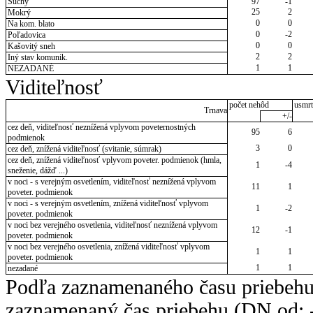
Suchý
97
-1
25
2
Mokrý
0
0
Na kom. blato
0
-2
Poľadovica
0
0
Kašovitý sneh
2
2
Iný stav komunik.
1
1
NEZADANÉ
Viditeľnosť
počet nehôd
usmrt
Trnava
+/-
cez deň, viditeľnosť neznížená vplyvom poveternostných
95
6
podmienok
3
0
cez deň, znížená viditeľnosť (svitanie, súmrak)
cez deň, znížená viditeľnosť vplyvom poveter. podmienok (hmla,
1
-4
sneženie, dážď ...)
v noci - s verejným osvetlením, viditeľnosť neznížená vplyvom
11
1
poveter. podmienok
v noci - s verejným osvetlením, znížená viditeľnosť vplyvom
1
-2
poveter. podmienok
v noci bez verejného osvetlenia, viditeľnosť neznížená vplyvom
12
-1
poveter. podmienok
v noci bez verejného osvetlenia, znížená viditeľnosť vplyvom
1
1
poveter. podmienok
1
1
nezadané
Podľa zaznamenaného času priebehu
zaznamenaný čas priebehu (DN od: -