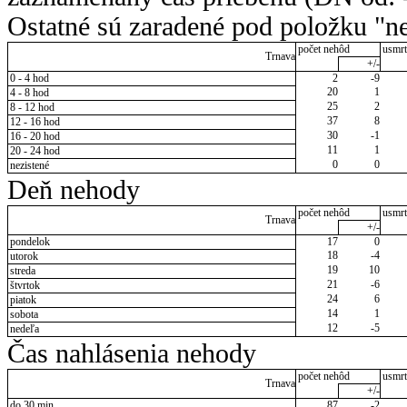
Ostatné sú zaradené pod položku "ne
počet nehôd
usmrt
Trnava
+/-
0 - 4 hod
2
-9
20
1
4 - 8 hod
25
2
8 - 12 hod
37
8
12 - 16 hod
30
-1
16 - 20 hod
11
1
20 - 24 hod
0
0
nezistené
Deň nehody
počet nehôd
usmrt
Trnava
+/-
pondelok
17
0
18
-4
utorok
19
10
streda
21
-6
štvrtok
24
6
piatok
14
1
sobota
12
-5
nedeľa
Čas nahlásenia nehody
počet nehôd
usmrt
Trnava
+/-
do 30 min.
87
-2