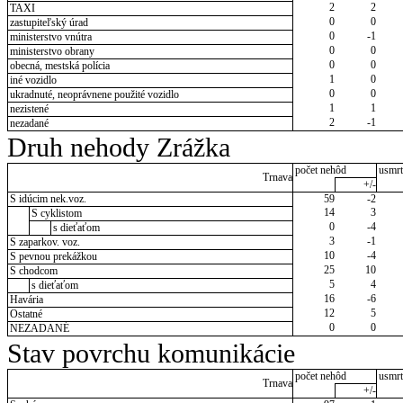
2
2
TAXI
0
0
zastupiteľský úrad
0
-1
ministerstvo vnútra
0
0
ministerstvo obrany
0
0
obecná, mestská polícia
1
0
iné vozidlo
0
0
ukradnuté, neoprávnene použité vozidlo
1
1
nezistené
2
-1
nezadané
Druh nehody Zrážka
počet nehôd
usmrt
Trnava
+/-
S idúcim nek.voz.
59
-2
14
3
S cyklistom
0
-4
s dieťaťom
3
-1
S zaparkov. voz.
10
-4
S pevnou prekážkou
25
10
S chodcom
5
4
s dieťaťom
16
-6
Havária
12
5
Ostatné
0
0
NEZADANÉ
Stav povrchu komunikácie
počet nehôd
usmrt
Trnava
+/-