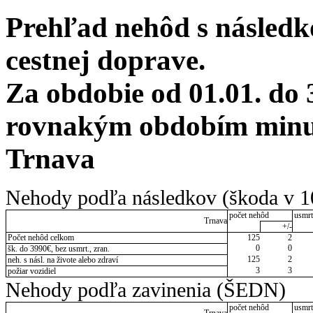
Prehľad nehôd s následko
cestnej doprave.
Za obdobie od 01.01. do 
rovnakým obdobím minul
Trnava
Nehody podľa následkov (škoda v 1
počet nehôd
usmrt
Trnava
+/-
Počet nehôd celkom
125
2
0
0
šk. do 3990€, bez usmrt., zran.
125
2
neh. s násl. na živote alebo zdraví
3
3
požiar vozidiel
Nehody podľa zavinenia (ŠEDN)
počet nehôd
usmrt