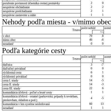
2
0
porušenie povinnosti účastníka cestnej premávky
2
2
nesprávne obchádzanie
2
1
nesprávne predchádzanie
1
1
nesprávne zastavenie a státie
Nehody podľa miesta - v/mimo obec
počet nehôd
usmrt
Trnava
+/-
v obci
79
8
46
-6
mimo obec
0
0
nezadané
Podľa kategórie cesty
počet nehôd
usmrt
Trnava
+/-
diaľnica
3
-7
0
0
diaľničný privádzač
6
1
rýchlostná cesta
0
0
rýchlostný privádzač
14
-5
cesta I. triedy
14
-3
cesta II. triedy
22
6
cesta III. triedy
1
1
komunikácia účelová - poľné a lesné cesty
komunikácia účelová - ostatné (parkoviská, príjazdy k továrňam,
4
-5
pieskovňam, skladom a pod.)
60
13
komunikácia v km systéme nesledovaná
1
1
nezadané