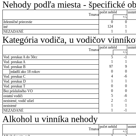
Nehody podľa miesta - špecifické ob
počet nehôd
usmrt
Trnava
+/-
železničné priecestie
0
0
124
1
iné
1
1
NEZADANÉ
Kategória vodiča, u vodičov vinník
počet nehôd
usmrt
Trnava
+/-
Vod. preukaz A do 50cc
5
-1
1
1
Vod. preukaz A
97
9
Vod. preukaz B
0
0
mladší ako 18 rokov
4
-6
Vod. preukaz C
1
1
Vod. preukaz D
0
0
Vod. preukaz T
0
0
Bez príslušného VO
5
-6
ostatní vodiči
2
-1
nezistené, vodič ušiel
1
1
nezistené
1
-1
NEZADANÉ
Alkohol u vinníka nehody
počet nehôd
usmrt
Trnava
+/-