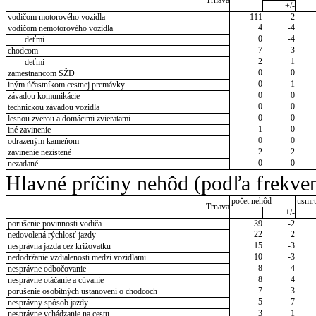
Trnava
+/-
vodičom motorového vozidla
111
2
4
-4
vodičom nemotorového vozidla
0
-4
deťmi
7
3
chodcom
2
1
deťmi
0
0
zamestnancom SŽD
0
-1
iným účastníkom cestnej premávky
0
0
závadou komunikácie
0
0
technickou závadou vozidla
0
0
lesnou zverou a domácimi zvieratami
1
0
iné zavinenie
0
0
odrazeným kameňom
2
2
zavinenie nezistené
0
0
nezadané
Hlavné príčiny nehôd (podľa frekven
počet nehôd
usmrt
Trnava
+/-
porušenie povinnosti vodiča
39
-2
22
2
nedovolená rýchlosť jazdy
15
-3
nesprávna jazda cez križovatku
10
-3
nedodržanie vzdialenosti medzi vozidlami
8
4
nesprávne odbočovanie
8
4
nesprávne otáčanie a cúvanie
7
3
porušenie osobitných ustanovení o chodcoch
5
-7
nesprávny spôsob jazdy
3
1
nesprávne vchádzanie na cestu