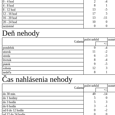
0 - 4 hod
2
-4
8
1
4 - 8 hod
13
-5
8 - 12 hod
17
5
12 - 16 hod
13
-11
16 - 20 hod
10
0
20 - 24 hod
0
0
nezistené
Deň nehody
počet nehôd
usmrt
Galanta
+/-
pondelok
9
-4
11
-2
utorok
6
-3
streda
8
-4
štvrtok
9
-5
piatok
12
3
sobota
8
1
nedeľa
Čas nahlásenia nehody
počet nehôd
usmrt
Galanta
+/-
do 30 min.
49
-14
5
0
do 1 hodiny
5
3
do 3 hodín
3
-1
do 6 hodín
0
-2
od 6 do 12 hodín
0
0
od 12 do 24 hodín