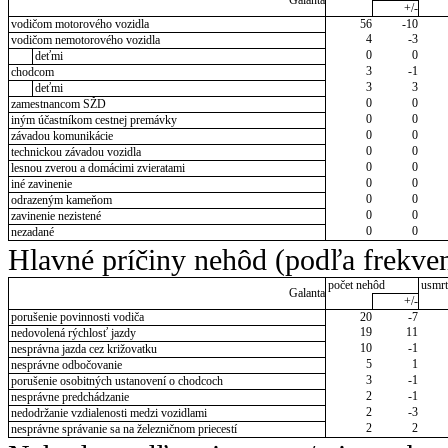
Galanta
+/-
vodičom motorového vozidla
56
-10
4
-3
vodičom nemotorového vozidla
0
0
deťmi
3
-1
chodcom
3
3
deťmi
0
0
zamestnancom SŽD
0
0
iným účastníkom cestnej premávky
0
0
závadou komunikácie
0
0
technickou závadou vozidla
0
0
lesnou zverou a domácimi zvieratami
0
0
iné zavinenie
0
0
odrazeným kameňom
0
0
zavinenie nezistené
0
0
nezadané
Hlavné príčiny nehôd (podľa frekven
počet nehôd
usmrt
Galanta
+/-
porušenie povinnosti vodiča
20
-7
19
11
nedovolená rýchlosť jazdy
10
-1
nesprávna jazda cez križovatku
5
1
nesprávne odbočovanie
3
-1
porušenie osobitných ustanovení o chodcoch
2
-1
nesprávne predchádzanie
2
-3
nedodržanie vzdialenosti medzi vozidlami
2
2
nesprávne správanie sa na železničnom priecestí