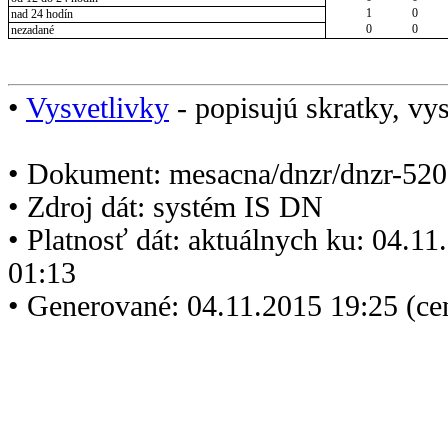
1
0
nad 24 hodín
0
0
nezadané
•
Vysvetlivky
- popisujú skratky, vys
• Dokument: mesacna/dnzr/dnzr-520
• Zdroj dát: systém IS DN
• Platnosť dát: aktuálnych ku: 04.1
01:13
• Generované: 04.11.2015 19:25 (ce