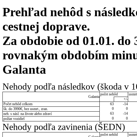
Prehľad nehôd s následko
cestnej doprave.
Za obdobie od 01.01. do 
rovnakým obdobím minul
Galanta
Nehody podľa následkov (škoda v 1
počet nehôd
usmrt
Galanta
+/-
Počet nehôd celkom
63
-14
0
0
šk. do 3990€, bez usmrt., zran.
63
-14
neh. s násl. na živote alebo zdraví
0
0
požiar vozidiel
Nehody podľa zavinenia (ŠEDN)
počet nehôd
usmrt