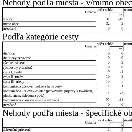
Nehody podľa miesta - v/mimo obec
počet nehôd
usmrt
Galanta
+/-
v obci
31
-16
32
2
mimo obec
0
0
nezadané
Podľa kategórie cesty
počet nehôd
usmrt
Galanta
+/-
diaľnica
0
0
0
0
diaľničný privádzač
5
3
rýchlostná cesta
0
0
rýchlostný privádzač
9
-1
cesta I. triedy
10
-8
cesta II. triedy
15
5
cesta III. triedy
1
1
komunikácia účelová - poľné a lesné cesty
komunikácia účelová - ostatné (parkoviská, príjazdy k továrňam,
1
-3
pieskovňam, skladom a pod.)
22
-11
komunikácia v km systéme nesledovaná
0
0
nezadané
Nehody podľa miesta - špecifické ob
počet nehôd
usmrt
Galanta
+/-
železničné priecestie
2
2