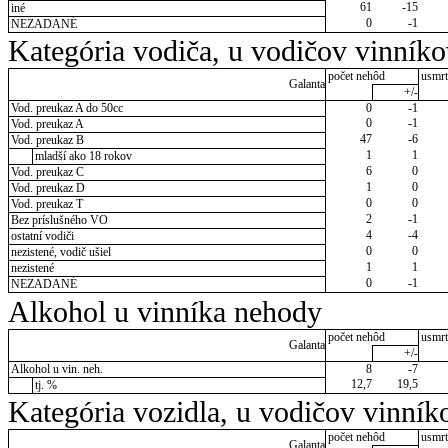
61
-15
iné
0
-1
NEZADANÉ
Kategória vodiča, u vodičov vinník
počet nehôd
usmrt
Galanta
+/-
Vod. preukaz A do 50cc
0
-1
0
-1
Vod. preukaz A
47
-6
Vod. preukaz B
1
1
mladší ako 18 rokov
6
0
Vod. preukaz C
1
0
Vod. preukaz D
0
0
Vod. preukaz T
2
-1
Bez príslušného VO
4
-4
ostatní vodiči
0
0
nezistené, vodič ušiel
1
1
nezistené
0
-1
NEZADANÉ
Alkohol u vinníka nehody
počet nehôd
usmrt
Galanta
+/-
Alkohol u vin. neh.
8
-7
12,7
19,5
tj. %
Kategória vozidla, u vodičov vinník
počet nehôd
usmrt
Galanta