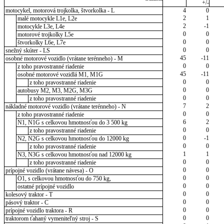
+/-
motocykel, motorová trojkolka, štvorkolka - L
4
0
2
1
malé motocykle L1e, L2e
2
-1
motocykle L3e, L4e
0
0
motorové trojkolky L5e
0
0
štvorkolky L6e, L7e
0
0
snežný skúter - LS
45
-11
osobné motorové vozidlo (vrátane terénneho) - M
0
0
z toho pravostranné riadenie
45
-11
osobné motorové vozidlá M1, M1G
0
0
z toho pravostranné riadenie
0
0
autobusy M2, M3, M2G, M3G
0
0
z toho pravostranné riadenie
7
2
nákladné motorové vozidlo (vrátane terénneho) - N
0
0
z toho pravostranné riadenie
6
2
N1, N1G s celkovou hmotnosťou do 3 500 kg
0
0
z toho pravostranné riadenie
0
-1
N2, N2G s celkovou hmotnosťou do 12000 kg
0
0
z toho pravostranné riadenie
1
1
N3, N3G s celkovou hmotnosťou nad 12000 kg
0
0
z toho pravostranné riadenie
0
0
prípojné vozidlo (vrátane návesa) - O
0
0
O1, s celkovou hmotnosťou do 750 kg,
0
0
ostatné prípojné vozidlo
0
0
kolesový traktor - T
0
0
pásový traktor - C
0
0
prípojné vozidlo traktora - R
0
0
traktorom ťahaný vymeniteľný stroj - S