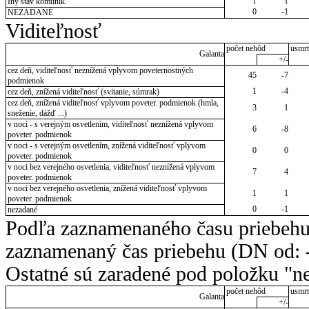
1
1
Iný stav komunik.
0
-1
NEZADANÉ
Viditeľnosť
počet nehôd
usmrt
Galanta
+/-
cez deň, viditeľnosť neznížená vplyvom poveternostných
45
-7
podmienok
1
-4
cez deň, znížená viditeľnosť (svitanie, súmrak)
cez deň, znížená viditeľnosť vplyvom poveter. podmienok (hmla,
3
1
sneženie, dážď ...)
v noci - s verejným osvetlením, viditeľnosť neznížená vplyvom
6
-8
poveter. podmienok
v noci - s verejným osvetlením, znížená viditeľnosť vplyvom
0
0
poveter. podmienok
v noci bez verejného osvetlenia, viditeľnosť neznížená vplyvom
7
4
poveter. podmienok
v noci bez verejného osvetlenia, znížená viditeľnosť vplyvom
1
1
poveter. podmienok
0
-1
nezadané
Podľa zaznamenaného času priebehu
zaznamenaný čas priebehu (DN od: -
Ostatné sú zaradené pod položku "ne
počet nehôd
usmrt
Galanta
+/-