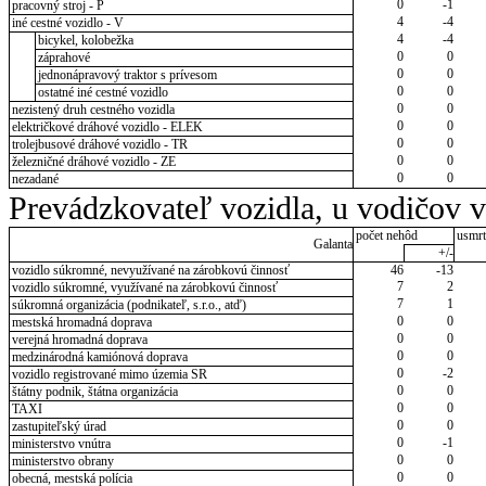
0
-1
pracovný stroj - P
4
-4
iné cestné vozidlo - V
4
-4
bicykel, kolobežka
0
0
záprahové
0
0
jednonápravový traktor s prívesom
0
0
ostatné iné cestné vozidlo
0
0
nezistený druh cestného vozidla
0
0
električkové dráhové vozidlo - ELEK
0
0
trolejbusové dráhové vozidlo - TR
0
0
železničné dráhové vozidlo - ZE
0
0
nezadané
Prevádzkovateľ vozidla, u vodičov 
počet nehôd
usmrt
Galanta
+/-
vozidlo súkromné, nevyužívané na zárobkovú činnosť
46
-13
7
2
vozidlo súkromné, využívané na zárobkovú činnosť
7
1
súkromná organizácia (podnikateľ, s.r.o., atď)
0
0
mestská hromadná doprava
0
0
verejná hromadná doprava
0
0
medzinárodná kamiónová doprava
0
-2
vozidlo registrované mimo územia SR
0
0
štátny podnik, štátna organizácia
0
0
TAXI
0
0
zastupiteľský úrad
0
-1
ministerstvo vnútra
0
0
ministerstvo obrany
0
0
obecná, mestská polícia