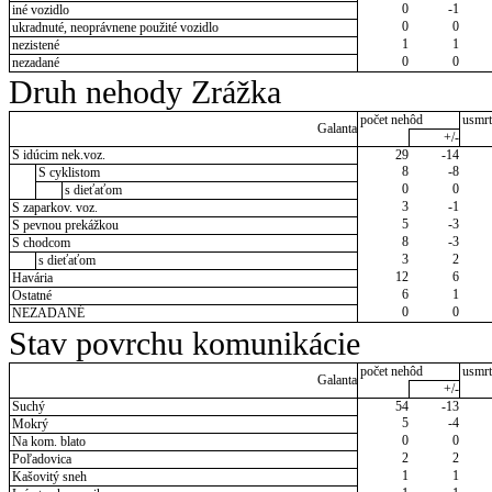
0
-1
iné vozidlo
0
0
ukradnuté, neoprávnene použité vozidlo
1
1
nezistené
0
0
nezadané
Druh nehody Zrážka
počet nehôd
usmrt
Galanta
+/-
S idúcim nek.voz.
29
-14
8
-8
S cyklistom
0
0
s dieťaťom
3
-1
S zaparkov. voz.
5
-3
S pevnou prekážkou
8
-3
S chodcom
3
2
s dieťaťom
12
6
Havária
6
1
Ostatné
0
0
NEZADANÉ
Stav povrchu komunikácie
počet nehôd
usmrt
Galanta
+/-
Suchý
54
-13
5
-4
Mokrý
0
0
Na kom. blato
2
2
Poľadovica
1
1
Kašovitý sneh