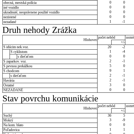
0
0
obecná, mestská polícia
0
0
iné vozidlo
0
0
ukradnuté, neoprávnene použité vozidlo
0
0
nezistené
1
-1
nezadané
Druh nehody Zrážka
počet nehôd
usmrt
Hlohovec
+/-
S idúcim nek.voz.
20
-2
1
-4
S cyklistom
0
0
s dieťaťom
2
-1
S zaparkov. voz.
5
0
S pevnou prekážkou
9
1
S chodcom
2
-1
s dieťaťom
2
-1
Havária
3
0
Ostatné
0
0
NEZADANÉ
Stav povrchu komunikácie
počet nehôd
usmrt
Hlohovec
+/-
Suchý
36
5
3
-9
Mokrý
0
0
Na kom. blato
1
1
Poľadovica