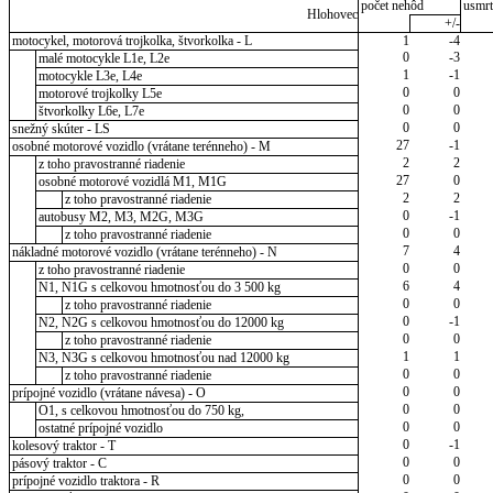
počet nehôd
usmrt
Hlohovec
+/-
motocykel, motorová trojkolka, štvorkolka - L
1
-4
0
-3
malé motocykle L1e, L2e
1
-1
motocykle L3e, L4e
0
0
motorové trojkolky L5e
0
0
štvorkolky L6e, L7e
0
0
snežný skúter - LS
27
-1
osobné motorové vozidlo (vrátane terénneho) - M
2
2
z toho pravostranné riadenie
27
0
osobné motorové vozidlá M1, M1G
2
2
z toho pravostranné riadenie
0
-1
autobusy M2, M3, M2G, M3G
0
0
z toho pravostranné riadenie
7
4
nákladné motorové vozidlo (vrátane terénneho) - N
0
0
z toho pravostranné riadenie
6
4
N1, N1G s celkovou hmotnosťou do 3 500 kg
0
0
z toho pravostranné riadenie
0
-1
N2, N2G s celkovou hmotnosťou do 12000 kg
0
0
z toho pravostranné riadenie
1
1
N3, N3G s celkovou hmotnosťou nad 12000 kg
0
0
z toho pravostranné riadenie
0
0
prípojné vozidlo (vrátane návesa) - O
0
0
O1, s celkovou hmotnosťou do 750 kg,
0
0
ostatné prípojné vozidlo
0
-1
kolesový traktor - T
0
0
pásový traktor - C
0
0
prípojné vozidlo traktora - R