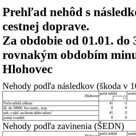
Prehľad nehôd s následko
cestnej doprave.
Za obdobie od 01.01. do 
rovnakým obdobím minul
Hlohovec
Nehody podľa následkov (škoda v 1
počet nehôd
usmrt
Hlohovec
+/-
Počet nehôd celkom
41
-3
0
0
šk. do 3990€, bez usmrt., zran.
41
-3
neh. s násl. na živote alebo zdraví
0
0
požiar vozidiel
Nehody podľa zavinenia (ŠEDN)
počet nehôd
usmrt