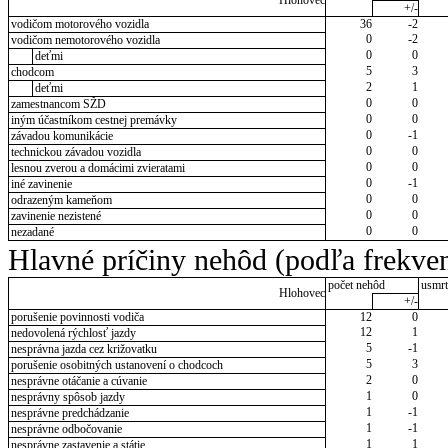
Hlohovec
+/-
vodičom motorového vozidla
36
-2
0
-2
vodičom nemotorového vozidla
0
0
deťmi
5
3
chodcom
2
1
deťmi
0
0
zamestnancom SŽD
0
0
iným účastníkom cestnej premávky
0
-1
závadou komunikácie
0
0
technickou závadou vozidla
0
0
lesnou zverou a domácimi zvieratami
0
-1
iné zavinenie
0
0
odrazeným kameňom
0
0
zavinenie nezistené
0
0
nezadané
Hlavné príčiny nehôd (podľa frekven
počet nehôd
usmrt
Hlohovec
+/-
porušenie povinnosti vodiča
12
0
12
1
nedovolená rýchlosť jazdy
5
-1
nesprávna jazda cez križovatku
5
3
porušenie osobitných ustanovení o chodcoch
2
0
nesprávne otáčanie a cúvanie
1
0
nesprávny spôsob jazdy
1
-1
nesprávne predchádzanie
1
-1
nesprávne odbočovanie
1
1
nesprávne zastavenie a státie