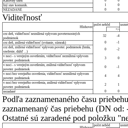
0
0
Kašovitý sneh
1
0
Iný stav komunik.
0
0
NEZADANÉ
Viditeľnosť
počet nehôd
usmrt
Hlohovec
+/-
cez deň, viditeľnosť neznížená vplyvom poveternostných
32
-4
podmienok
0
-1
cez deň, znížená viditeľnosť (svitanie, súmrak)
cez deň, znížená viditeľnosť vplyvom poveter. podmienok (hmla,
0
-2
sneženie, dážď ...)
v noci - s verejným osvetlením, viditeľnosť neznížená vplyvom
3
0
poveter. podmienok
v noci - s verejným osvetlením, znížená viditeľnosť vplyvom
0
-1
poveter. podmienok
v noci bez verejného osvetlenia, viditeľnosť neznížená vplyvom
4
4
poveter. podmienok
v noci bez verejného osvetlenia, znížená viditeľnosť vplyvom
2
1
poveter. podmienok
0
0
nezadané
Podľa zaznamenaného času priebehu
zaznamenaný čas priebehu (DN od: -
Ostatné sú zaradené pod položku "ne
počet nehôd
usmrt
Hlohovec