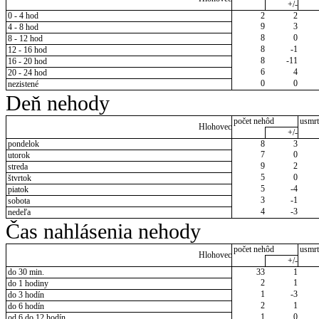
+/-
0 - 4 hod
2
2
9
3
4 - 8 hod
8
0
8 - 12 hod
8
-1
12 - 16 hod
8
-11
16 - 20 hod
6
4
20 - 24 hod
0
0
nezistené
Deň nehody
počet nehôd
usmrt
Hlohovec
+/-
pondelok
8
3
7
0
utorok
9
2
streda
5
0
štvrtok
5
-4
piatok
3
-1
sobota
4
-3
nedeľa
Čas nahlásenia nehody
počet nehôd
usmrt
Hlohovec
+/-
do 30 min.
33
1
2
1
do 1 hodiny
1
-3
do 3 hodín
2
1
do 6 hodín
1
0
od 6 do 12 hodín