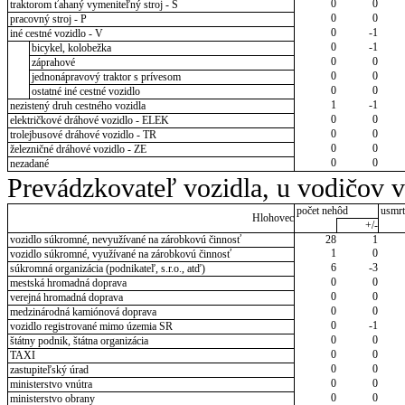
0
0
traktorom ťahaný vymeniteľný stroj - S
0
0
pracovný stroj - P
0
-1
iné cestné vozidlo - V
0
-1
bicykel, kolobežka
0
0
záprahové
0
0
jednonápravový traktor s prívesom
0
0
ostatné iné cestné vozidlo
1
-1
nezistený druh cestného vozidla
0
0
električkové dráhové vozidlo - ELEK
0
0
trolejbusové dráhové vozidlo - TR
0
0
železničné dráhové vozidlo - ZE
0
0
nezadané
Prevádzkovateľ vozidla, u vodičov 
počet nehôd
usmrt
Hlohovec
+/-
vozidlo súkromné, nevyužívané na zárobkovú činnosť
28
1
1
0
vozidlo súkromné, využívané na zárobkovú činnosť
6
-3
súkromná organizácia (podnikateľ, s.r.o., atď)
0
0
mestská hromadná doprava
0
0
verejná hromadná doprava
0
0
medzinárodná kamiónová doprava
0
-1
vozidlo registrované mimo územia SR
0
0
štátny podnik, štátna organizácia
0
0
TAXI
0
0
zastupiteľský úrad
0
0
ministerstvo vnútra
0
0
ministerstvo obrany