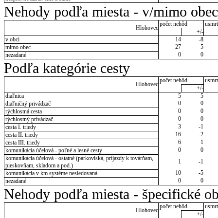
Nehody podľa miesta - v/mimo obec
počet nehôd
usmrt
Hlohovec
+/-
v obci
14
-8
27
5
mimo obec
0
0
nezadané
Podľa kategórie cesty
počet nehôd
usmrt
Hlohovec
+/-
diaľnica
5
5
0
0
diaľničný privádzač
0
0
rýchlostná cesta
0
0
rýchlostný privádzač
3
-1
cesta I. triedy
16
-2
cesta II. triedy
6
1
cesta III. triedy
0
0
komunikácia účelová - poľné a lesné cesty
komunikácia účelová - ostatné (parkoviská, príjazdy k továrňam,
1
-1
pieskovňam, skladom a pod.)
10
-5
komunikácia v km systéme nesledovaná
0
0
nezadané
Nehody podľa miesta - špecifické ob
počet nehôd
usmrt
Hlohovec
+/-