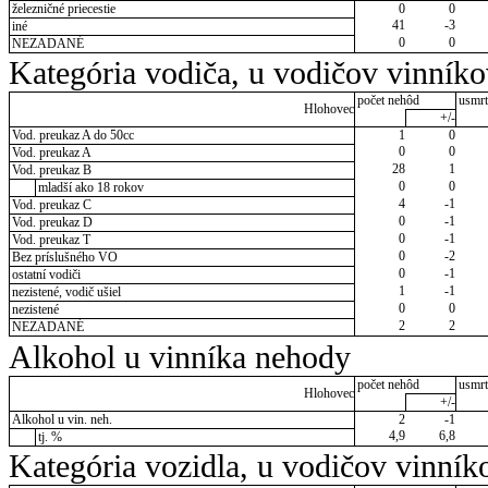
železničné priecestie
0
0
41
-3
iné
0
0
NEZADANÉ
Kategória vodiča, u vodičov vinník
počet nehôd
usmrt
Hlohovec
+/-
Vod. preukaz A do 50cc
1
0
0
0
Vod. preukaz A
28
1
Vod. preukaz B
0
0
mladší ako 18 rokov
4
-1
Vod. preukaz C
0
-1
Vod. preukaz D
0
-1
Vod. preukaz T
0
-2
Bez príslušného VO
0
-1
ostatní vodiči
1
-1
nezistené, vodič ušiel
0
0
nezistené
2
2
NEZADANÉ
Alkohol u vinníka nehody
počet nehôd
usmrt
Hlohovec
+/-
Alkohol u vin. neh.
2
-1
4,9
6,8
tj. %
Kategória vozidla, u vodičov vinník