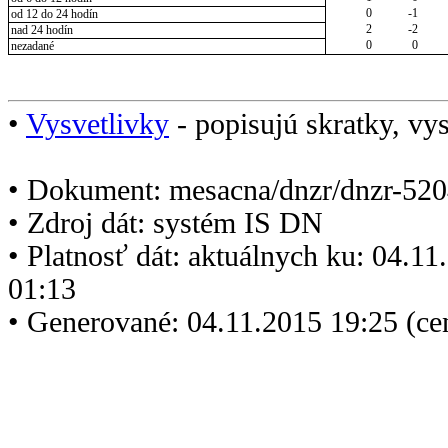
0
-1
od 12 do 24 hodín
2
-2
nad 24 hodín
0
0
nezadané
•
Vysvetlivky
- popisujú skratky, vys
• Dokument: mesacna/dnzr/dnzr-520
• Zdroj dát: systém IS DN
• Platnosť dát: aktuálnych ku: 04.1
01:13
• Generované: 04.11.2015 19:25 (ce