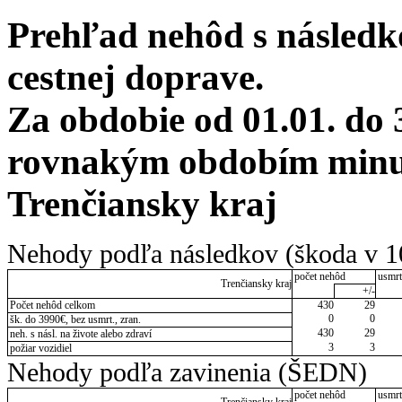
Prehľad nehôd s následko
cestnej doprave.
Za obdobie od 01.01. do 
rovnakým obdobím minul
Trenčiansky kraj
Nehody podľa následkov (škoda v 1
počet nehôd
usmrt
Trenčiansky kraj
+/-
Počet nehôd celkom
430
29
0
0
šk. do 3990€, bez usmrt., zran.
430
29
neh. s násl. na živote alebo zdraví
3
3
požiar vozidiel
Nehody podľa zavinenia (ŠEDN)
počet nehôd
usmrt