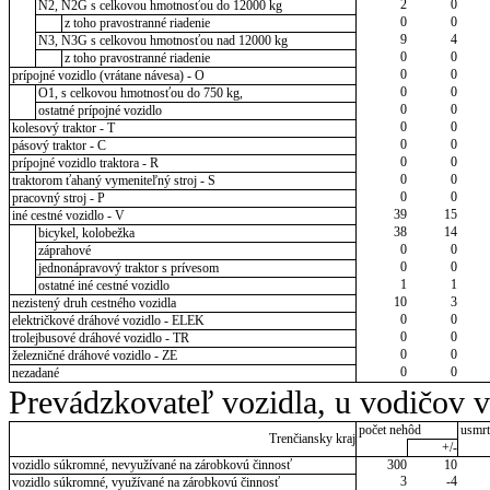
2
0
N2, N2G s celkovou hmotnosťou do 12000 kg
0
0
z toho pravostranné riadenie
9
4
N3, N3G s celkovou hmotnosťou nad 12000 kg
0
0
z toho pravostranné riadenie
0
0
prípojné vozidlo (vrátane návesa) - O
0
0
O1, s celkovou hmotnosťou do 750 kg,
0
0
ostatné prípojné vozidlo
0
0
kolesový traktor - T
0
0
pásový traktor - C
0
0
prípojné vozidlo traktora - R
0
0
traktorom ťahaný vymeniteľný stroj - S
0
0
pracovný stroj - P
39
15
iné cestné vozidlo - V
38
14
bicykel, kolobežka
0
0
záprahové
0
0
jednonápravový traktor s prívesom
1
1
ostatné iné cestné vozidlo
10
3
nezistený druh cestného vozidla
0
0
električkové dráhové vozidlo - ELEK
0
0
trolejbusové dráhové vozidlo - TR
0
0
železničné dráhové vozidlo - ZE
0
0
nezadané
Prevádzkovateľ vozidla, u vodičov 
počet nehôd
usmrt
Trenčiansky kraj
+/-
vozidlo súkromné, nevyužívané na zárobkovú činnosť
300
10
3
-4
vozidlo súkromné, využívané na zárobkovú činnosť