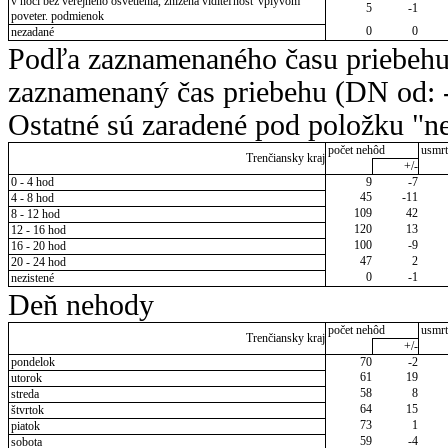
v noci bez verejného osvetlenia, znížená viditeľnosť vplyvom
5
-1
poveter. podmienok
0
0
nezadané
Podľa zaznamenaného času priebehu
zaznamenaný čas priebehu (DN od: -
Ostatné sú zaradené pod položku "ne
počet nehôd
usmrt
Trenčiansky kraj
+/-
0 - 4 hod
9
-7
45
-11
4 - 8 hod
109
42
8 - 12 hod
120
13
12 - 16 hod
100
-9
16 - 20 hod
47
2
20 - 24 hod
0
-1
nezistené
Deň nehody
počet nehôd
usmrt
Trenčiansky kraj
+/-
pondelok
70
-2
61
19
utorok
58
8
streda
64
15
štvrtok
73
1
piatok
59
-4
sobota