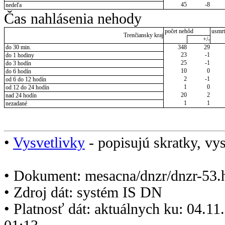
45
-8
nedeľa
Čas nahlásenia nehody
počet nehôd
usmrt
Trenčiansky kraj
+/-
do 30 min.
348
29
23
-1
do 1 hodiny
25
-1
do 3 hodín
10
0
do 6 hodín
2
-1
od 6 do 12 hodín
1
0
od 12 do 24 hodín
20
2
nad 24 hodín
1
1
nezadané
•
Vysvetlivky
- popisujú skratky, vys
• Dokument: mesacna/dnzr/dnzr-53.
• Zdroj dát: systém IS DN
• Platnosť dát: aktuálnych ku: 04.1