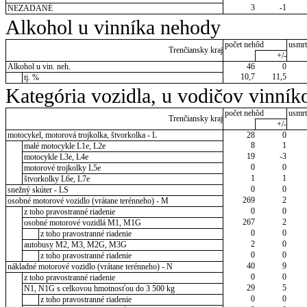
3
-1
NEZADANÉ
Alkohol u vinníka nehody
počet nehôd
usmrt
Trenčiansky kraj
+/-
Alkohol u vin. neh.
46
0
10,7
11,5
tj. %
Kategória vozidla, u vodičov vinník
počet nehôd
usmrt
Trenčiansky kraj
+/-
motocykel, motorová trojkolka, štvorkolka - L
28
0
8
1
malé motocykle L1e, L2e
19
-3
motocykle L3e, L4e
0
0
motorové trojkolky L5e
1
1
štvorkolky L6e, L7e
0
0
snežný skúter - LS
269
2
osobné motorové vozidlo (vrátane terénneho) - M
0
0
z toho pravostranné riadenie
267
2
osobné motorové vozidlá M1, M1G
0
0
z toho pravostranné riadenie
2
0
autobusy M2, M3, M2G, M3G
0
0
z toho pravostranné riadenie
40
9
nákladné motorové vozidlo (vrátane terénneho) - N
0
0
z toho pravostranné riadenie
29
5
N1, N1G s celkovou hmotnosťou do 3 500 kg
0
0
z toho pravostranné riadenie