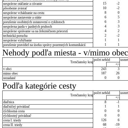
15
-2
nesprávne otáčanie a cúvanie
10
-2
pôsobenie zvierať
8
0
nesprávne vchádzanie na cestu
6
5
nesprávne zastavenie a státie
6
3
porušenie osobitných ustanovení o cyklistoch
4
3
nesprávna jazda v jazdných pruhoch
4
2
nesprávne správanie sa na železničnom priecestí
2
-2
technická porucha
1
1
nesprávne vyhýbanie
1
1
porušenie pravidiel na úseku správy pozemných komunikácií
Nehody podľa miesta - v/mimo obec
počet nehôd
usmrt
Trenčiansky kraj
+/-
v obci
243
3
187
26
mimo obec
0
0
nezadané
Podľa kategórie cesty
počet nehôd
usmrt
Trenčiansky kraj
+/-
diaľnica
8
-1
1
1
diaľničný privádzač
0
0
rýchlostná cesta
0
0
rýchlostný privádzač
126
6
cesta I. triedy
68
-19
cesta II. triedy