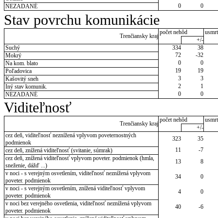
0
0
NEZADANÉ
Stav povrchu komunikácie
počet nehôd
usmrt
Trenčiansky kraj
+/-
Suchý
334
38
72
-32
Mokrý
0
0
Na kom. blato
19
19
Poľadovica
3
3
Kašovitý sneh
2
1
Iný stav komunik.
0
0
NEZADANÉ
Viditeľnosť
počet nehôd
usmrt
Trenčiansky kraj
+/-
cez deň, viditeľnosť neznížená vplyvom poveternostných
323
35
podmienok
11
-7
cez deň, znížená viditeľnosť (svitanie, súmrak)
cez deň, znížená viditeľnosť vplyvom poveter. podmienok (hmla,
13
8
sneženie, dážď ...)
v noci - s verejným osvetlením, viditeľnosť neznížená vplyvom
34
0
poveter. podmienok
v noci - s verejným osvetlením, znížená viditeľnosť vplyvom
4
0
poveter. podmienok
v noci bez verejného osvetlenia, viditeľnosť neznížená vplyvom
40
-6
poveter. podmienok