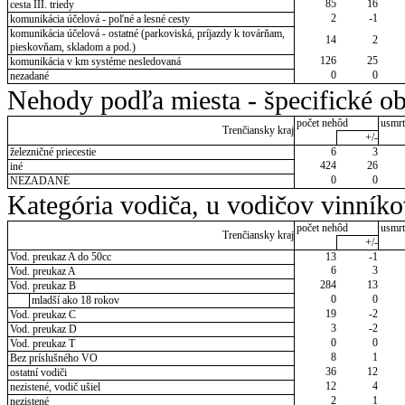
85
16
cesta III. triedy
2
-1
komunikácia účelová - poľné a lesné cesty
komunikácia účelová - ostatné (parkoviská, príjazdy k továrňam,
14
2
pieskovňam, skladom a pod.)
126
25
komunikácia v km systéme nesledovaná
0
0
nezadané
Nehody podľa miesta - špecifické ob
počet nehôd
usmrt
Trenčiansky kraj
+/-
železničné priecestie
6
3
424
26
iné
0
0
NEZADANÉ
Kategória vodiča, u vodičov vinník
počet nehôd
usmrt
Trenčiansky kraj
+/-
Vod. preukaz A do 50cc
13
-1
6
3
Vod. preukaz A
284
13
Vod. preukaz B
0
0
mladší ako 18 rokov
19
-2
Vod. preukaz C
3
-2
Vod. preukaz D
0
0
Vod. preukaz T
8
1
Bez príslušného VO
36
12
ostatní vodiči
12
4
nezistené, vodič ušiel
2
1
nezistené