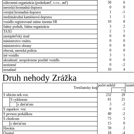
50
6
súkromná organizácia (podnikateľ, s.r.o., atď)
0
0
mestská hromadná doprava
1
-1
verejná hromadná doprava
1
1
medzinárodná kamiónová doprava
10
8
vozidlo registrované mimo územia SR
3
2
štátny podnik, štátna organizácia
2
1
TAXI
0
0
zastupiteľský úrad
0
0
ministerstvo vnútra
0
0
ministerstvo obrany
0
0
obecná, mestská polícia
3
1
iné vozidlo
0
0
ukradnuté, neoprávnene použité vozidlo
0
-2
nezistené
10
4
nezadané
Druh nehody Zrážka
počet nehôd
usmrt
Trenčiansky kraj
+/-
S idúcim nek.voz.
232
29
61
21
S cyklistom
3
-2
s dieťaťom
6
-1
S zaparkov. voz.
40
-2
S pevnou prekážkou
75
5
S chodcom
15
0
s dieťaťom
59
2
Havária
18
-4
Ostatné