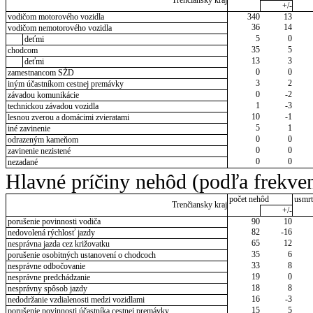
Trenčiansky kraj
+/-
vodičom motorového vozidla
340
13
36
14
vodičom nemotorového vozidla
5
0
deťmi
35
5
chodcom
13
3
deťmi
0
0
zamestnancom SŽD
3
2
iným účastníkom cestnej premávky
0
-2
závadou komunikácie
1
-3
technickou závadou vozidla
10
-1
lesnou zverou a domácimi zvieratami
5
1
iné zavinenie
0
0
odrazeným kameňom
0
0
zavinenie nezistené
0
0
nezadané
Hlavné príčiny nehôd (podľa frekven
počet nehôd
usmrt
Trenčiansky kraj
+/-
porušenie povinnosti vodiča
90
10
82
-16
nedovolená rýchlosť jazdy
65
12
nesprávna jazda cez križovatku
35
6
porušenie osobitných ustanovení o chodcoch
33
8
nesprávne odbočovanie
19
0
nesprávne predchádzanie
18
8
nesprávny spôsob jazdy
16
-3
nedodržanie vzdialenosti medzi vozidlami
15
5
porušenie povinnosti účastníka cestnej premávky