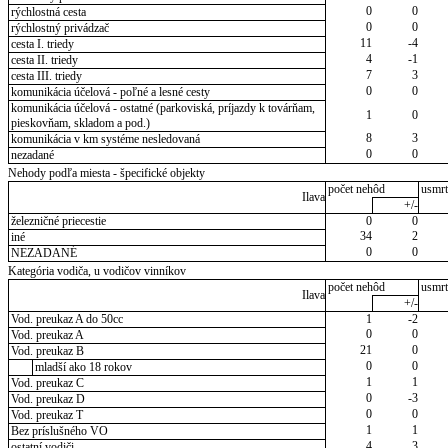
0
0
rýchlostná cesta
0
0
rýchlostný privádzač
11
-4
cesta I. triedy
4
-1
cesta II. triedy
7
3
cesta III. triedy
0
0
komunikácia účelová - poľné a lesné cesty
komunikácia účelová - ostatné (parkoviská, príjazdy k továrňam,
1
0
pieskovňam, skladom a pod.)
8
3
komunikácia v km systéme nesledovaná
0
0
nezadané
Nehody podľa miesta - špecifické objekty
počet nehôd
usmrt
Ilava
+/-
železničné priecestie
0
0
34
2
iné
0
0
NEZADANÉ
Kategória vodiča, u vodičov vinníkov
počet nehôd
usmrt
Ilava
+/-
Vod. preukaz A do 50cc
1
-2
0
0
Vod. preukaz A
21
0
Vod. preukaz B
0
0
mladší ako 18 rokov
1
1
Vod. preukaz C
0
-3
Vod. preukaz D
0
0
Vod. preukaz T
1
1
Bez príslušného VO
4
3
ostatní vodiči