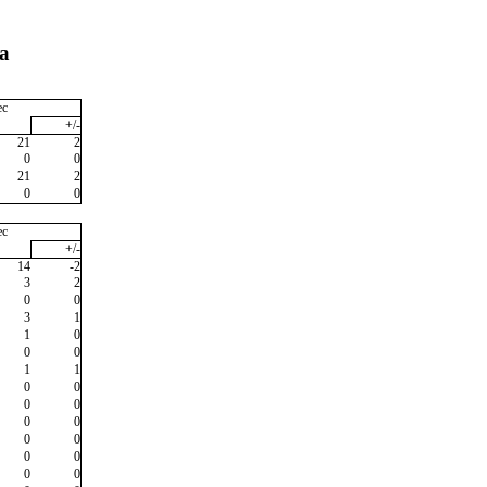
va
ec
+/-
21
2
0
0
21
2
0
0
ec
+/-
14
-2
3
2
0
0
3
1
1
0
0
0
1
1
0
0
0
0
0
0
0
0
0
0
0
0