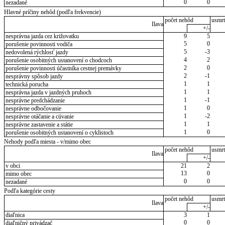
0
0
nezadané
Hlavné príčiny nehôd (podľa frekvencie)
počet nehôd
usmrt
Ilava
+/-
nesprávna jazda cez križovatku
9
5
5
0
porušenie povinnosti vodiča
5
-3
nedovolená rýchlosť jazdy
4
2
porušenie osobitných ustanovení o chodcoch
2
0
porušenie povinnosti účastníka cestnej premávky
2
-1
nesprávny spôsob jazdy
1
1
technická porucha
1
1
nesprávna jazda v jazdných pruhoch
1
-1
nesprávne predchádzanie
1
0
nesprávne odbočovanie
1
-2
nesprávne otáčanie a cúvanie
1
1
nesprávne zastavenie a státie
1
0
porušenie osobitných ustanovení o cyklistoch
Nehody podľa miesta - v/mimo obec
počet nehôd
usmrt
Ilava
+/-
v obci
21
2
13
0
mimo obec
0
0
nezadané
Podľa kategórie cesty
počet nehôd
usmrt
Ilava
+/-
diaľnica
3
1
0
0
diaľničný privádzač