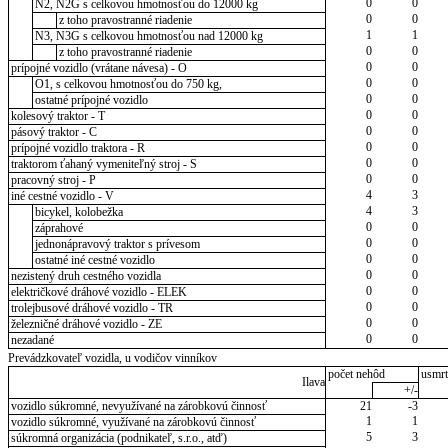
0
0
N2, N2G s celkovou hmotnosťou do 12000 kg
0
0
z toho pravostranné riadenie
1
1
N3, N3G s celkovou hmotnosťou nad 12000 kg
0
0
z toho pravostranné riadenie
0
0
prípojné vozidlo (vrátane návesa) - O
0
0
O1, s celkovou hmotnosťou do 750 kg,
0
0
ostatné prípojné vozidlo
0
0
kolesový traktor - T
0
0
pásový traktor - C
0
0
prípojné vozidlo traktora - R
0
0
traktorom ťahaný vymeniteľný stroj - S
0
0
pracovný stroj - P
4
3
iné cestné vozidlo - V
4
3
bicykel, kolobežka
0
0
záprahové
0
0
jednonápravový traktor s prívesom
0
0
ostatné iné cestné vozidlo
0
0
nezistený druh cestného vozidla
0
0
električkové dráhové vozidlo - ELEK
0
0
trolejbusové dráhové vozidlo - TR
0
0
železničné dráhové vozidlo - ZE
0
0
nezadané
Prevádzkovateľ vozidla, u vodičov vinníkov
počet nehôd
usmrt
Ilava
+/-
vozidlo súkromné, nevyužívané na zárobkovú činnosť
21
-3
1
1
vozidlo súkromné, využívané na zárobkovú činnosť
5
3
súkromná organizácia (podnikateľ, s.r.o., atď)