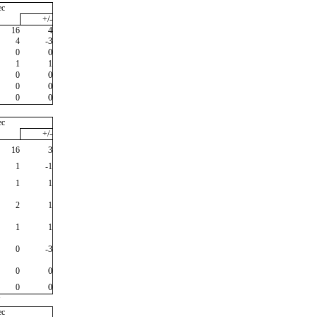
ec
+/-
16
4
4
-3
0
0
1
1
0
0
0
0
0
0
ec
+/-
16
3
1
-1
1
1
2
1
1
1
0
-3
0
0
0
0
"
ec