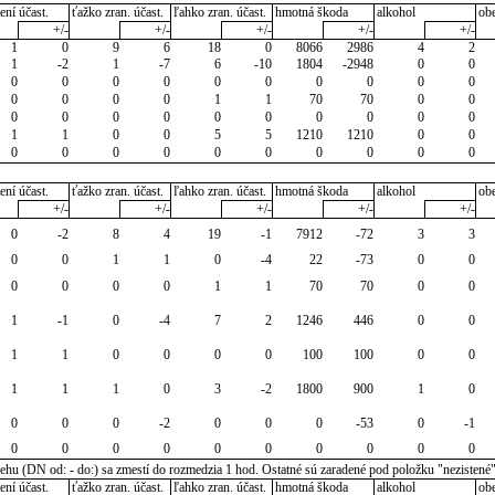
ení účast.
ťažko zran. účast.
ľahko zran. účast.
hmotná škoda
alkohol
ob
+/-
+/-
+/-
+/-
+/-
1
0
9
6
18
0
8066
2986
4
2
1
-2
1
-7
6
-10
1804
-2948
0
0
0
0
0
0
0
0
0
0
0
0
0
0
0
0
1
1
70
70
0
0
0
0
0
0
0
0
0
0
0
0
1
1
0
0
5
5
1210
1210
0
0
0
0
0
0
0
0
0
0
0
0
ení účast.
ťažko zran. účast.
ľahko zran. účast.
hmotná škoda
alkohol
ob
+/-
+/-
+/-
+/-
+/-
0
-2
8
4
19
-1
7912
-72
3
3
0
0
1
1
0
-4
22
-73
0
0
0
0
0
0
1
1
70
70
0
0
1
-1
0
-4
7
2
1246
446
0
0
1
1
0
0
0
0
100
100
0
0
1
1
1
0
3
-2
1800
900
1
0
0
0
0
-2
0
0
0
-53
0
-1
0
0
0
0
0
0
0
0
0
0
u (DN od: - do:) sa zmestí do rozmedzia 1 hod. Ostatné sú zaradené pod položku "nezistené
ení účast.
ťažko zran. účast.
ľahko zran. účast.
hmotná škoda
alkohol
ob