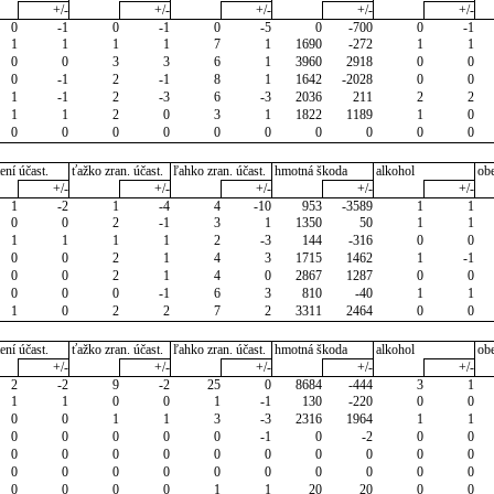
+/-
+/-
+/-
+/-
+/-
0
-1
0
-1
0
-5
0
-700
0
-1
1
1
1
1
7
1
1690
-272
1
1
0
0
3
3
6
1
3960
2918
0
0
0
-1
2
-1
8
1
1642
-2028
0
0
1
-1
2
-3
6
-3
2036
211
2
2
1
1
2
0
3
1
1822
1189
1
0
0
0
0
0
0
0
0
0
0
0
ení účast.
ťažko zran. účast.
ľahko zran. účast.
hmotná škoda
alkohol
ob
+/-
+/-
+/-
+/-
+/-
1
-2
1
-4
4
-10
953
-3589
1
1
0
0
2
-1
3
1
1350
50
1
1
1
1
1
1
2
-3
144
-316
0
0
0
0
2
1
4
3
1715
1462
1
-1
0
0
2
1
4
0
2867
1287
0
0
0
0
0
-1
6
3
810
-40
1
1
1
0
2
2
7
2
3311
2464
0
0
ení účast.
ťažko zran. účast.
ľahko zran. účast.
hmotná škoda
alkohol
ob
+/-
+/-
+/-
+/-
+/-
2
-2
9
-2
25
0
8684
-444
3
1
1
1
0
0
1
-1
130
-220
0
0
0
0
1
1
3
-3
2316
1964
1
1
0
0
0
0
0
-1
0
-2
0
0
0
0
0
0
0
0
0
0
0
0
0
0
0
0
0
0
0
0
0
0
0
0
0
0
1
1
20
20
0
0