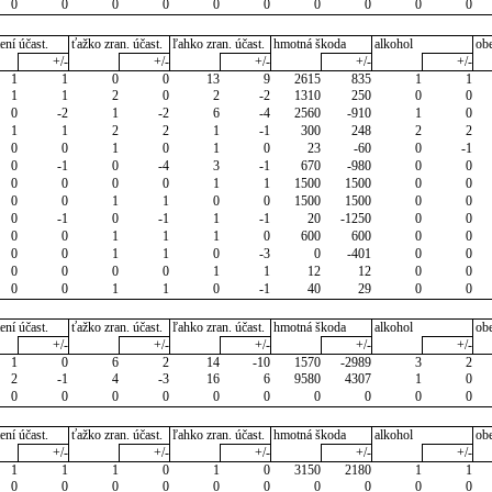
0
0
0
0
0
0
0
0
0
0
ení účast.
ťažko zran. účast.
ľahko zran. účast.
hmotná škoda
alkohol
ob
+/-
+/-
+/-
+/-
+/-
1
1
0
0
13
9
2615
835
1
1
1
1
2
0
2
-2
1310
250
0
0
0
-2
1
-2
6
-4
2560
-910
1
0
1
1
2
2
1
-1
300
248
2
2
0
0
1
0
1
0
23
-60
0
-1
0
-1
0
-4
3
-1
670
-980
0
0
0
0
0
0
1
1
1500
1500
0
0
0
0
1
1
0
0
1500
1500
0
0
0
-1
0
-1
1
-1
20
-1250
0
0
0
0
1
1
1
0
600
600
0
0
0
0
1
1
0
-3
0
-401
0
0
0
0
0
0
1
1
12
12
0
0
0
0
1
1
0
-1
40
29
0
0
ení účast.
ťažko zran. účast.
ľahko zran. účast.
hmotná škoda
alkohol
ob
+/-
+/-
+/-
+/-
+/-
1
0
6
2
14
-10
1570
-2989
3
2
2
-1
4
-3
16
6
9580
4307
1
0
0
0
0
0
0
0
0
0
0
0
ení účast.
ťažko zran. účast.
ľahko zran. účast.
hmotná škoda
alkohol
ob
+/-
+/-
+/-
+/-
+/-
1
1
1
0
1
0
3150
2180
1
1
0
0
0
0
0
0
0
0
0
0