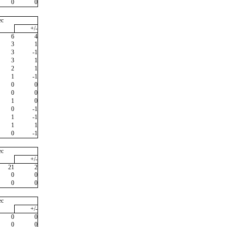
0
0
ec
+/-
6
4
3
1
3
-1
3
1
2
1
1
-1
0
0
0
0
1
0
0
-1
1
-1
1
1
0
-1
ec
+/-
21
2
0
0
0
0
ec
+/-
0
0
0
0