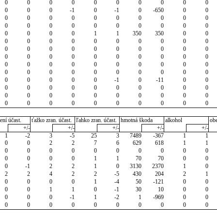
0
0
0
0
0
0
0
0
0
0
0
0
0
-1
0
-1
0
-650
0
0
0
0
0
0
0
0
0
0
0
0
0
0
0
0
0
0
0
0
0
0
0
0
0
0
1
1
350
350
0
0
0
0
0
0
0
0
0
0
0
0
0
0
0
0
0
0
0
0
0
0
0
0
0
0
0
0
0
0
0
0
0
0
0
0
0
0
0
0
0
0
0
0
0
0
0
0
0
0
0
0
0
0
0
0
0
-1
0
-11
0
0
0
0
0
0
0
0
0
0
0
0
0
0
0
0
0
0
0
0
0
0
0
0
0
0
0
0
0
0
0
0
ení účast.
ťažko zran. účast.
ľahko zran. účast.
hmotná škoda
alkohol
ob
+/-
+/-
+/-
+/-
+/-
1
-2
3
-5
25
3
7489
-367
1
1
0
0
2
2
7
6
629
618
1
1
0
0
0
0
0
0
0
0
0
0
0
0
0
0
1
1
70
70
0
0
0
-1
2
2
1
0
3130
2370
1
0
2
2
4
2
2
-5
430
204
2
1
0
0
0
0
1
-4
50
-121
0
0
0
0
1
1
0
-1
30
10
0
0
0
0
0
-1
1
-2
1
-969
0
0
0
0
0
0
0
0
0
0
0
0