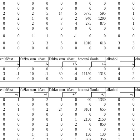
0
0
0
0
0
0
0
0
0
0
0
0
0
0
0
0
0
0
0
0
2
0
2
-5
14
-5
5775
595
0
-1
0
-2
1
0
3
-2
940
-1200
0
0
0
0
2
0
7
4
275
-875
0
-1
0
0
0
0
0
0
0
0
0
0
0
0
1
1
0
-1
0
0
0
0
0
0
3
3
5
0
1010
618
3
3
0
0
0
0
0
0
0
0
0
0
ení účast.
ťažko zran. účast.
ľahko zran. účast.
hmotná škoda
alkohol
ob
+/-
+/-
+/-
+/-
+/-
0
0
0
0
0
0
0
0
0
0
3
-1
10
-1
30
-4
11150
1318
4
2
0
0
0
0
0
0
0
0
0
0
ení účast.
ťažko zran. účast.
ľahko zran. účast.
hmotná škoda
alkohol
ob
+/-
+/-
+/-
+/-
+/-
0
-1
0
-2
1
0
60
-1330
0
0
0
0
0
0
0
0
0
0
0
0
2
-1
4
-2
24
-3
8101
655
0
-1
0
0
0
0
0
0
0
0
0
0
0
0
0
0
1
1
2150
2150
0
0
0
0
0
-2
0
-2
0
-850
0
0
0
0
0
0
0
0
0
0
0
0
0
0
1
1
0
0
130
130
1
1
0
0
2
2
2
1
367
356
1
1