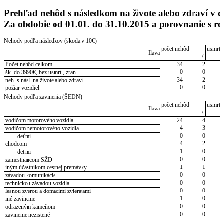
Prehľad nehôd s následkom na živote alebo zdraví v 
Za obdobie od 01.01. do 31.10.2015 a porovnanie s
Nehody podľa následkov (škoda v 10€)
počet nehôd
usmrt
Ilava
+/-
Počet nehôd celkom
34
2
0
0
šk. do 3990€, bez usmrt., zran.
34
2
neh. s násl. na živote alebo zdraví
0
0
požiar vozidiel
Nehody podľa zavinenia (ŠEDN)
počet nehôd
usmrt
Ilava
+/-
vodičom motorového vozidla
24
-4
4
3
vodičom nemotorového vozidla
0
0
deťmi
4
2
chodcom
1
0
deťmi
0
0
zamestnancom SŽD
1
1
iným účastníkom cestnej premávky
0
0
závadou komunikácie
0
0
technickou závadou vozidla
0
0
lesnou zverou a domácimi zvieratami
1
0
iné zavinenie
0
0
odrazeným kameňom
0
0
zavinenie nezistené