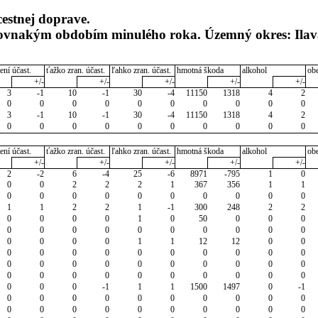
cestnej doprave.
 rovnakým obdobím minulého roka. Územný okres: Ila
ení účast.
ťažko zran. účast.
ľahko zran. účast.
hmotná škoda
alkohol
ob
+/-
+/-
+/-
+/-
+/-
3
-1
10
-1
30
-4
11150
1318
4
2
0
0
0
0
0
0
0
0
0
0
3
-1
10
-1
30
-4
11150
1318
4
2
0
0
0
0
0
0
0
0
0
0
ení účast.
ťažko zran. účast.
ľahko zran. účast.
hmotná škoda
alkohol
ob
+/-
+/-
+/-
+/-
+/-
2
-2
6
-4
25
-6
8971
-795
1
0
0
0
2
2
2
1
367
356
1
1
0
0
0
0
0
0
0
0
0
0
1
1
2
2
1
-1
300
248
2
2
0
0
0
0
1
0
50
0
0
0
0
0
0
0
0
0
0
0
0
0
0
0
0
0
1
1
12
12
0
0
0
0
0
0
0
0
0
0
0
0
0
0
0
0
0
0
0
0
0
0
0
0
0
0
0
0
0
0
0
0
0
0
0
-1
1
1
1500
1497
0
-1
0
0
0
0
0
0
0
0
0
0
0
0
0
0
0
0
0
0
0
0