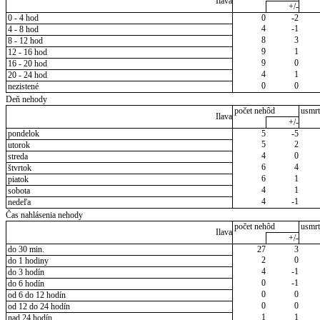
Ilava
+/-
0 - 4 hod
0
-2
4
-1
4 - 8 hod
8
3
8 - 12 hod
9
1
12 - 16 hod
9
0
16 - 20 hod
4
1
20 - 24 hod
0
0
nezistené
Deň nehody
počet nehôd
usmrt
Ilava
+/-
pondelok
5
-5
5
2
utorok
4
0
streda
6
4
štvrtok
6
1
piatok
4
1
sobota
4
-1
nedeľa
Čas nahlásenia nehody
počet nehôd
usmrt
Ilava
+/-
do 30 min.
27
3
2
0
do 1 hodiny
4
-1
do 3 hodín
0
-1
do 6 hodín
0
0
od 6 do 12 hodín
0
0
od 12 do 24 hodín
1
1
nad 24 hodín