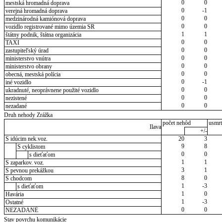
0
0
mestská hromadná doprava
0
-1
verejná hromadná doprava
0
0
medzinárodná kamiónová doprava
0
0
vozidlo registrované mimo územia SR
1
1
štátny podnik, štátna organizácia
0
0
TAXI
0
0
zastupiteľský úrad
0
0
ministerstvo vnútra
0
0
ministerstvo obrany
0
0
obecná, mestská polícia
0
-1
iné vozidlo
0
0
ukradnuté, neoprávnene použité vozidlo
0
0
nezistené
0
0
nezadané
Druh nehody Zrážka
počet nehôd
usmrt
Ilava
+/-
S idúcim nek.voz.
20
3
9
8
S cyklistom
0
0
s dieťaťom
1
1
S zaparkov. voz.
3
1
S pevnou prekážkou
8
0
S chodcom
1
-3
s dieťaťom
1
0
Havária
1
-3
Ostatné
0
0
NEZADANÉ
Stav povrchu komunikácie