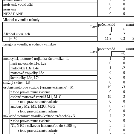
0
0
nezistené, vodič ušiel
0
0
nezistené
0
0
NEZADANÉ
Alkohol u vinníka nehody
počet nehôd
usmrt
Ilava
+/-
Alkohol u vin. neh.
4
2
11,8
6,3
tj. %
Kategória vozidla, u vodičov vinníkov
počet nehôd
usmrt
Ilava
+/-
motocykel, motorová trojkolka, štvorkolka - L
1
-2
0
0
malé motocykle L1e, L2e
1
-2
motocykle L3e, L4e
0
0
motorové trojkolky L5e
0
0
štvorkolky L6e, L7e
0
0
snežný skúter - LS
19
-3
osobné motorové vozidlo (vrátane terénneho) - M
0
0
z toho pravostranné riadenie
19
-2
osobné motorové vozidlá M1, M1G
0
0
z toho pravostranné riadenie
0
-1
autobusy M2, M3, M2G, M3G
0
0
z toho pravostranné riadenie
4
2
nákladné motorové vozidlo (vrátane terénneho) - N
0
0
z toho pravostranné riadenie
3
1
N1, N1G s celkovou hmotnosťou do 3 500 kg
0
0
z toho pravostranné riadenie