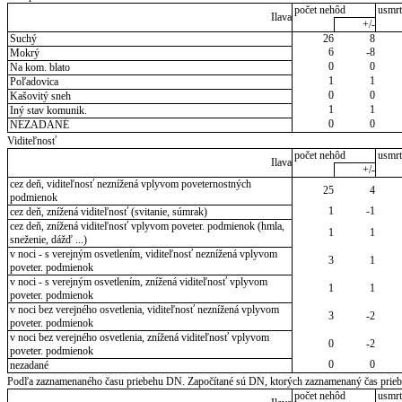
počet nehôd
usmrt
Ilava
+/-
Suchý
26
8
6
-8
Mokrý
0
0
Na kom. blato
1
1
Poľadovica
0
0
Kašovitý sneh
1
1
Iný stav komunik.
0
0
NEZADANÉ
Viditeľnosť
počet nehôd
usmrt
Ilava
+/-
cez deň, viditeľnosť neznížená vplyvom poveternostných
25
4
podmienok
1
-1
cez deň, znížená viditeľnosť (svitanie, súmrak)
cez deň, znížená viditeľnosť vplyvom poveter. podmienok (hmla,
1
1
sneženie, dážď ...)
v noci - s verejným osvetlením, viditeľnosť neznížená vplyvom
3
1
poveter. podmienok
v noci - s verejným osvetlením, znížená viditeľnosť vplyvom
1
1
poveter. podmienok
v noci bez verejného osvetlenia, viditeľnosť neznížená vplyvom
3
-2
poveter. podmienok
v noci bez verejného osvetlenia, znížená viditeľnosť vplyvom
0
-2
poveter. podmienok
0
0
nezadané
Podľa zaznamenaného času priebehu DN. Započítané sú DN, ktorých zaznamenaný čas priebeh
počet nehôd
usmrt