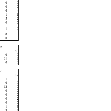
0
0
0
0
6
-4
1
1
5
2
0
0
1
0
8
3
0
0
ec
+/-
0
0
21
2
0
0
ec
+/-
1
0
0
0
12
0
0
0
0
0
0
-2
0
0
1
1
3
2