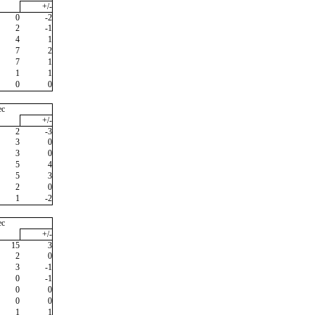
+/-
0
-2
2
-1
4
1
7
2
7
1
1
1
0
0
ec
+/-
2
-3
3
0
3
0
5
4
5
3
2
0
1
-2
ec
+/-
15
3
2
0
3
-1
0
-1
0
0
0
0
1
1