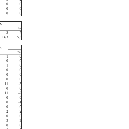
0
0
0
0
0
0
ec
+/-
3
2
14,3
5,3
ec
+/-
1
0
0
0
1
0
0
0
0
0
0
0
11
-3
0
0
11
-2
0
0
0
-1
0
0
2
2
0
0
2
2
0
0