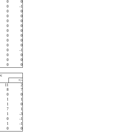
0
0
0
-1
0
0
0
0
0
0
0
0
0
0
0
0
0
0
0
0
0
-1
0
0
0
0
0
0
ec
+/-
11
2
8
7
0
0
1
1
1
0
7
1
1
-3
0
-1
1
-1
0
0