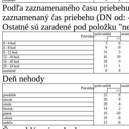
Podľa zaznamenaného času priebehu
zaznamenaný čas priebehu (DN od: -
Ostatné sú zaradené pod položku "ne
počet nehôd
usmrt
Prievidza
+/-
0 - 4 hod
3
0
9
-9
4 - 8 hod
31
5
8 - 12 hod
41
10
12 - 16 hod
26
-5
16 - 20 hod
13
1
20 - 24 hod
0
0
nezistené
Deň nehody
počet nehôd
usmrt
Prievidza
+/-
pondelok
25
9
20
9
utorok
20
4
streda
14
2
štvrtok
16
-10
piatok
16
-6
sobota
12
-6
nedeľa