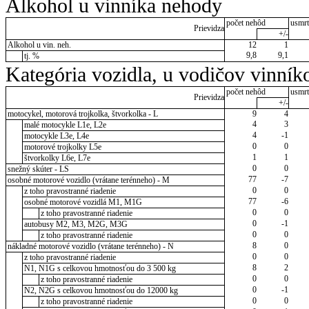
Alkohol u vinníka nehody
počet nehôd
usmrt
Prievidza
+/-
Alkohol u vin. neh.
12
1
9,8
9,1
tj. %
Kategória vozidla, u vodičov vinník
počet nehôd
usmrt
Prievidza
+/-
motocykel, motorová trojkolka, štvorkolka - L
9
4
4
3
malé motocykle L1e, L2e
4
-1
motocykle L3e, L4e
0
0
motorové trojkolky L5e
1
1
štvorkolky L6e, L7e
0
0
snežný skúter - LS
77
-7
osobné motorové vozidlo (vrátane terénneho) - M
0
0
z toho pravostranné riadenie
77
-6
osobné motorové vozidlá M1, M1G
0
0
z toho pravostranné riadenie
0
-1
autobusy M2, M3, M2G, M3G
0
0
z toho pravostranné riadenie
8
0
nákladné motorové vozidlo (vrátane terénneho) - N
0
0
z toho pravostranné riadenie
8
2
N1, N1G s celkovou hmotnosťou do 3 500 kg
0
0
z toho pravostranné riadenie
0
-1
N2, N2G s celkovou hmotnosťou do 12000 kg
0
0
z toho pravostranné riadenie