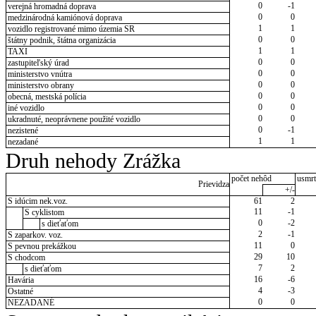
0
-1
verejná hromadná doprava
0
0
medzinárodná kamiónová doprava
1
1
vozidlo registrované mimo územia SR
0
0
štátny podnik, štátna organizácia
1
1
TAXI
0
0
zastupiteľský úrad
0
0
ministerstvo vnútra
0
0
ministerstvo obrany
0
0
obecná, mestská polícia
0
0
iné vozidlo
0
0
ukradnuté, neoprávnene použité vozidlo
0
-1
nezistené
1
1
nezadané
Druh nehody Zrážka
počet nehôd
usmrt
Prievidza
+/-
S idúcim nek.voz.
61
2
11
-1
S cyklistom
0
-2
s dieťaťom
2
-1
S zaparkov. voz.
11
0
S pevnou prekážkou
29
10
S chodcom
7
2
s dieťaťom
16
-6
Havária
4
-3
Ostatné
0
0
NEZADANÉ