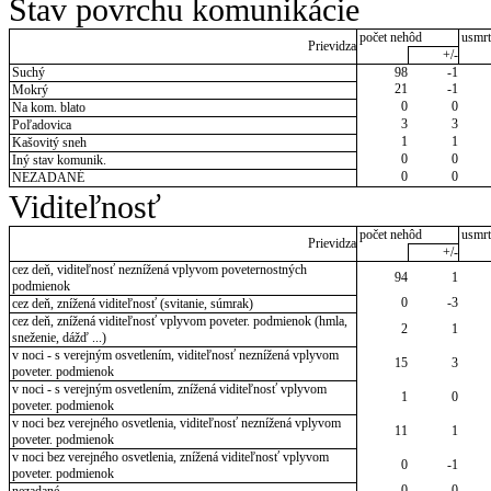
Stav povrchu komunikácie
počet nehôd
usmrt
Prievidza
+/-
Suchý
98
-1
21
-1
Mokrý
0
0
Na kom. blato
3
3
Poľadovica
1
1
Kašovitý sneh
0
0
Iný stav komunik.
0
0
NEZADANÉ
Viditeľnosť
počet nehôd
usmrt
Prievidza
+/-
cez deň, viditeľnosť neznížená vplyvom poveternostných
94
1
podmienok
0
-3
cez deň, znížená viditeľnosť (svitanie, súmrak)
cez deň, znížená viditeľnosť vplyvom poveter. podmienok (hmla,
2
1
sneženie, dážď ...)
v noci - s verejným osvetlením, viditeľnosť neznížená vplyvom
15
3
poveter. podmienok
v noci - s verejným osvetlením, znížená viditeľnosť vplyvom
1
0
poveter. podmienok
v noci bez verejného osvetlenia, viditeľnosť neznížená vplyvom
11
1
poveter. podmienok
v noci bez verejného osvetlenia, znížená viditeľnosť vplyvom
0
-1
poveter. podmienok
0
0
nezadané