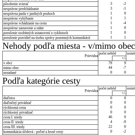
3
-2
pôsobenie zvierať
3
-1
nesprávne predchádzanie
1
0
nesprávna jazda v jazdných pruhoch
1
1
nesprávne vyhýbanie
1
-4
nesprávne vchádzanie na cestu
1
0
nesprávne zastavenie a státie
1
0
porušenie osobitných ustanovení o cyklistoch
1
1
porušenie pravidiel na úseku správy pozemných komunikácií
Nehody podľa miesta - v/mimo obec
počet nehôd
usmrt
Prievidza
+/-
v obci
79
9
44
-7
mimo obec
0
0
nezadané
Podľa kategórie cesty
počet nehôd
usmrt
Prievidza
+/-
diaľnica
0
0
0
0
diaľničný privádzač
0
0
rýchlostná cesta
0
0
rýchlostný privádzač
46
0
cesta I. triedy
4
-9
cesta II. triedy
22
0
cesta III. triedy
0
-2
komunikácia účelová - poľné a lesné cesty