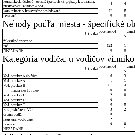
komunikácia účelová - ostatné (parkoviská, príjazdy k továrňam,
4
4
pieskovňam, skladom a pod.)
47
9
komunikácia v km systéme nesledovaná
0
0
nezadané
Nehody podľa miesta - špecifické ob
počet nehôd
usmrt
Prievidza
+/-
železničné priecestie
1
1
122
1
iné
0
0
NEZADANÉ
Kategória vodiča, u vodičov vinník
počet nehôd
usmrt
Prievidza
+/-
Vod. preukaz A do 50cc
6
3
1
-1
Vod. preukaz A
81
-4
Vod. preukaz B
0
0
mladší ako 18 rokov
2
0
Vod. preukaz C
0
-1
Vod. preukaz D
0
0
Vod. preukaz T
3
2
Bez príslušného VO
8
-1
ostatní vodiči
2
1
nezistené, vodič ušiel
0
0
nezistené
1
-1
NEZADANÉ