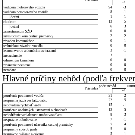
Prievidza
+/-
vodičom motorového vozidla
94
-3
8
-1
vodičom nemotorového vozidla
1
-1
deťmi
13
5
chodcom
6
3
deťmi
0
0
zamestnancom SŽD
2
2
iným účastníkom cestnej premávky
0
-1
závadou komunikácie
0
0
technickou závadou vozidla
3
-1
lesnou zverou a domácimi zvieratami
3
1
iné zavinenie
0
0
odrazeným kameňom
0
0
zavinenie nezistené
0
0
nezadané
Hlavné príčiny nehôd (podľa frekven
počet nehôd
usmrt
Prievidza
+/-
porušenie povinnosti vodiča
31
2
22
5
nesprávna jazda cez križovatku
15
-1
nedovolená rýchlosť jazdy
13
5
porušenie osobitných ustanovení o chodcoch
8
-3
nedodržanie vzdialenosti medzi vozidlami
7
-1
nesprávne odbočovanie
5
4
porušenie povinnosti účastníka cestnej premávky
5
0
nesprávny spôsob jazdy
5
1
nesprávne otáčanie a cúvanie