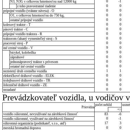
0
-1
N3, N3G s celkovou hmotnosťou nad 12000 kg
0
0
z toho pravostranné riadenie
0
0
prípojné vozidlo (vrátane návesa) - O
0
0
O1, s celkovou hmotnosťou do 750 kg,
0
0
ostatné prípojné vozidlo
0
0
kolesový traktor - T
0
0
pásový traktor - C
0
0
prípojné vozidlo traktora - R
0
0
traktorom ťahaný vymeniteľný stroj - S
0
0
pracovný stroj - P
9
0
iné cestné vozidlo - V
9
0
bicykel, kolobežka
0
0
záprahové
0
0
jednonápravový traktor s prívesom
0
0
ostatné iné cestné vozidlo
1
1
nezistený druh cestného vozidla
0
0
električkové dráhové vozidlo - ELEK
0
0
trolejbusové dráhové vozidlo - TR
0
0
železničné dráhové vozidlo - ZE
0
0
nezadané
Prevádzkovateľ vozidla, u vodičov 
počet nehôd
usmrt
Prievidza
+/-
vozidlo súkromné, nevyužívané na zárobkovú činnosť
83
-6
0
-1
vozidlo súkromné, využívané na zárobkovú činnosť
17
3
súkromná organizácia (podnikateľ, s.r.o., atď)
0
0
mestská hromadná doprava