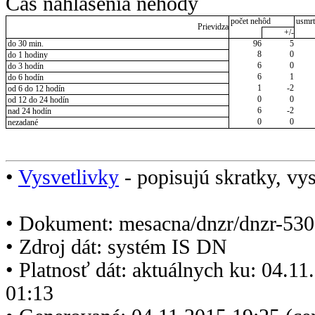
Čas nahlásenia nehody
počet nehôd
usmrt
Prievidza
+/-
do 30 min.
96
5
8
0
do 1 hodiny
6
0
do 3 hodín
6
1
do 6 hodín
1
-2
od 6 do 12 hodín
0
0
od 12 do 24 hodín
6
-2
nad 24 hodín
0
0
nezadané
•
Vysvetlivky
- popisujú skratky, vys
• Dokument: mesacna/dnzr/dnzr-530
• Zdroj dát: systém IS DN
• Platnosť dát: aktuálnych ku: 04.1
01:13