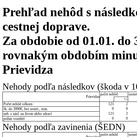
Prehľad nehôd s následko
cestnej doprave.
Za obdobie od 01.01. do 
rovnakým obdobím minul
Prievidza
Nehody podľa následkov (škoda v 1
počet nehôd
usmrt
Prievidza
+/-
Počet nehôd celkom
123
2
0
0
šk. do 3990€, bez usmrt., zran.
123
2
neh. s násl. na živote alebo zdraví
0
0
požiar vozidiel
Nehody podľa zavinenia (ŠEDN)
počet nehôd
usmrt