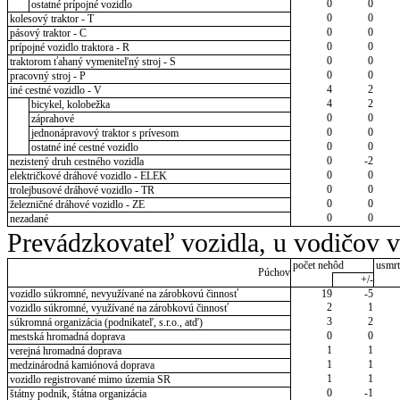
0
0
ostatné prípojné vozidlo
0
0
kolesový traktor - T
0
0
pásový traktor - C
0
0
prípojné vozidlo traktora - R
0
0
traktorom ťahaný vymeniteľný stroj - S
0
0
pracovný stroj - P
4
2
iné cestné vozidlo - V
4
2
bicykel, kolobežka
0
0
záprahové
0
0
jednonápravový traktor s prívesom
0
0
ostatné iné cestné vozidlo
0
-2
nezistený druh cestného vozidla
0
0
električkové dráhové vozidlo - ELEK
0
0
trolejbusové dráhové vozidlo - TR
0
0
železničné dráhové vozidlo - ZE
0
0
nezadané
Prevádzkovateľ vozidla, u vodičov 
počet nehôd
usmrt
Púchov
+/-
vozidlo súkromné, nevyužívané na zárobkovú činnosť
19
-5
2
1
vozidlo súkromné, využívané na zárobkovú činnosť
3
2
súkromná organizácia (podnikateľ, s.r.o., atď)
0
0
mestská hromadná doprava
1
1
verejná hromadná doprava
1
1
medzinárodná kamiónová doprava
1
1
vozidlo registrované mimo územia SR
0
-1
štátny podnik, štátna organizácia