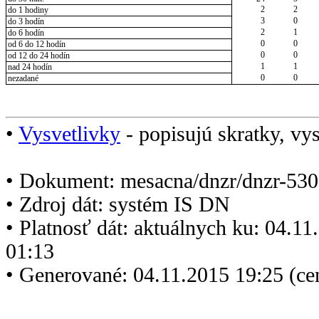
2
2
do 1 hodiny
3
0
do 3 hodín
2
1
do 6 hodín
0
0
od 6 do 12 hodín
0
0
od 12 do 24 hodín
1
1
nad 24 hodín
0
0
nezadané
•
Vysvetlivky
- popisujú skratky, vys
• Dokument: mesacna/dnzr/dnzr-530
• Zdroj dát: systém IS DN
• Platnosť dát: aktuálnych ku: 04.1
01:13
• Generované: 04.11.2015 19:25 (ce