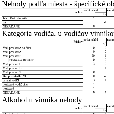
Nehody podľa miesta - špecifické ob
počet nehôd
usmrt
Púchov
+/-
železničné priecestie
1
0
31
-1
iné
0
0
NEZADANÉ
Kategória vodiča, u vodičov vinník
počet nehôd
usmrt
Púchov
+/-
Vod. preukaz A do 50cc
0
-2
0
0
Vod. preukaz A
20
1
Vod. preukaz B
0
0
mladší ako 18 rokov
3
2
Vod. preukaz C
1
1
Vod. preukaz D
0
0
Vod. preukaz T
0
-2
Bez príslušného VO
3
1
ostatní vodiči
1
0
nezistené, vodič ušiel
1
0
nezistené
0
-1
NEZADANÉ
Alkohol u vinníka nehody
počet nehôd
usmrt
Púchov
+/-