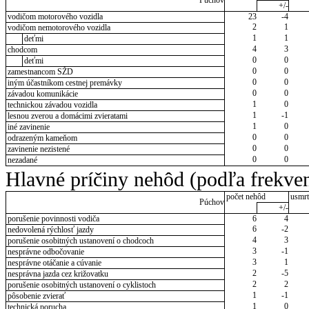
Púchov
+/-
vodičom motorového vozidla
23
-4
2
1
vodičom nemotorového vozidla
1
1
deťmi
4
3
chodcom
0
0
deťmi
0
0
zamestnancom SŽD
0
0
iným účastníkom cestnej premávky
0
0
závadou komunikácie
1
0
technickou závadou vozidla
1
-1
lesnou zverou a domácimi zvieratami
1
0
iné zavinenie
0
0
odrazeným kameňom
0
0
zavinenie nezistené
0
0
nezadané
Hlavné príčiny nehôd (podľa frekven
počet nehôd
usmrt
Púchov
+/-
porušenie povinnosti vodiča
6
4
6
-2
nedovolená rýchlosť jazdy
4
3
porušenie osobitných ustanovení o chodcoch
3
-1
nesprávne odbočovanie
3
1
nesprávne otáčanie a cúvanie
2
-5
nesprávna jazda cez križovatku
2
2
porušenie osobitných ustanovení o cyklistoch
1
-1
pôsobenie zvierať
1
0
technická porucha