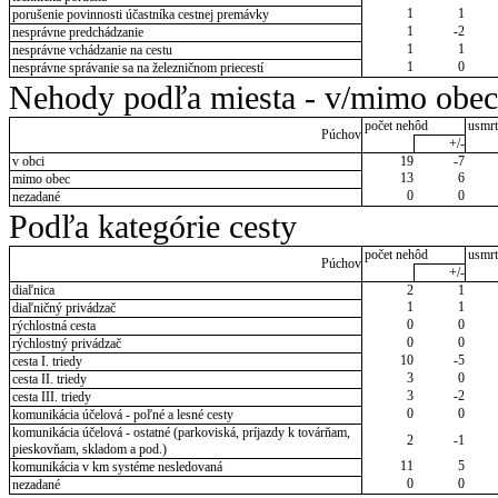
1
1
porušenie povinnosti účastníka cestnej premávky
1
-2
nesprávne predchádzanie
1
1
nesprávne vchádzanie na cestu
1
0
nesprávne správanie sa na železničnom priecestí
Nehody podľa miesta - v/mimo obec
počet nehôd
usmrt
Púchov
+/-
v obci
19
-7
13
6
mimo obec
0
0
nezadané
Podľa kategórie cesty
počet nehôd
usmrt
Púchov
+/-
diaľnica
2
1
1
1
diaľničný privádzač
0
0
rýchlostná cesta
0
0
rýchlostný privádzač
10
-5
cesta I. triedy
3
0
cesta II. triedy
3
-2
cesta III. triedy
0
0
komunikácia účelová - poľné a lesné cesty
komunikácia účelová - ostatné (parkoviská, príjazdy k továrňam,
2
-1
pieskovňam, skladom a pod.)
11
5
komunikácia v km systéme nesledovaná
0
0
nezadané