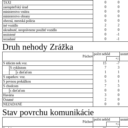
0
0
TAXI
0
0
zastupiteľský úrad
0
0
ministerstvo vnútra
0
0
ministerstvo obrany
0
0
obecná, mestská polícia
2
2
iné vozidlo
0
0
ukradnuté, neoprávnene použité vozidlo
0
-1
nezistené
0
-1
nezadané
Druh nehody Zrážka
počet nehôd
usmrt
Púchov
+/-
S idúcim nek.voz.
15
-7
7
3
S cyklistom
1
1
s dieťaťom
0
0
S zaparkov. voz.
5
1
S pevnou prekážkou
7
5
S chodcom
0
0
s dieťaťom
3
0
Havária
2
0
Ostatné
0
0
NEZADANÉ
Stav povrchu komunikácie
počet nehôd
usmrt
Púchov
+/-