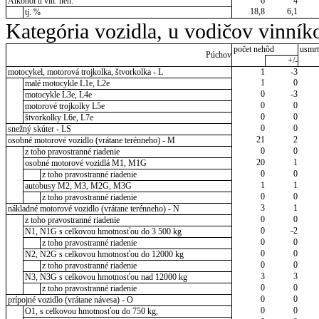
Alkohol u vin. neh.
6
4
18,8
6,1
tj. %
Kategória vozidla, u vodičov vinník
počet nehôd
usmrt
Púchov
+/-
motocykel, motorová trojkolka, štvorkolka - L
1
-3
1
0
malé motocykle L1e, L2e
0
-3
motocykle L3e, L4e
0
0
motorové trojkolky L5e
0
0
štvorkolky L6e, L7e
0
0
snežný skúter - LS
21
2
osobné motorové vozidlo (vrátane terénneho) - M
0
0
z toho pravostranné riadenie
20
1
osobné motorové vozidlá M1, M1G
0
0
z toho pravostranné riadenie
1
1
autobusy M2, M3, M2G, M3G
0
0
z toho pravostranné riadenie
3
1
nákladné motorové vozidlo (vrátane terénneho) - N
0
0
z toho pravostranné riadenie
0
-2
N1, N1G s celkovou hmotnosťou do 3 500 kg
0
0
z toho pravostranné riadenie
0
0
N2, N2G s celkovou hmotnosťou do 12000 kg
0
0
z toho pravostranné riadenie
3
3
N3, N3G s celkovou hmotnosťou nad 12000 kg
0
0
z toho pravostranné riadenie
0
0
prípojné vozidlo (vrátane návesa) - O
0
0
O1, s celkovou hmotnosťou do 750 kg,