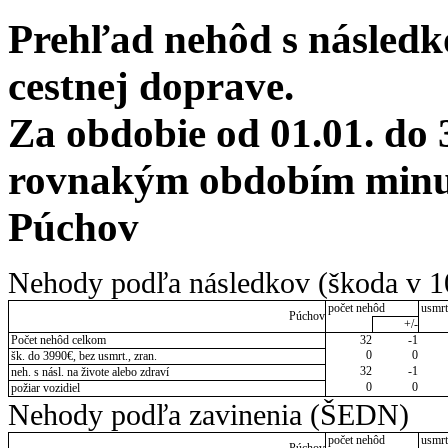
Prehľad nehôd s následko
cestnej doprave.
Za obdobie od 01.01. do 
rovnakým obdobím minul
Púchov
Nehody podľa následkov (škoda v 1
počet nehôd
usmrt
Púchov
+/-
Počet nehôd celkom
32
-1
0
0
šk. do 3990€, bez usmrt., zran.
32
-1
neh. s násl. na živote alebo zdraví
0
0
požiar vozidiel
Nehody podľa zavinenia (ŠEDN)
počet nehôd
usmrt