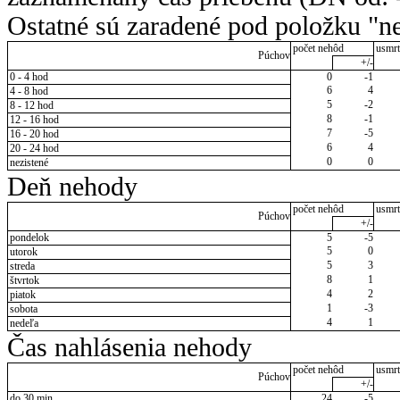
Ostatné sú zaradené pod položku "ne
počet nehôd
usmrt
Púchov
+/-
0 - 4 hod
0
-1
6
4
4 - 8 hod
5
-2
8 - 12 hod
8
-1
12 - 16 hod
7
-5
16 - 20 hod
6
4
20 - 24 hod
0
0
nezistené
Deň nehody
počet nehôd
usmrt
Púchov
+/-
pondelok
5
-5
5
0
utorok
5
3
streda
8
1
štvrtok
4
2
piatok
1
-3
sobota
4
1
nedeľa
Čas nahlásenia nehody
počet nehôd
usmrt
Púchov
+/-
do 30 min.
24
-5