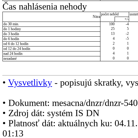
Čas nahlásenia nehody
počet nehôd
usmrt
Nitra
+/-
do 30 min.
100
-4
25
5
do 1 hodiny
13
-2
do 3 hodín
4
-5
do 6 hodín
2
1
od 6 do 12 hodín
0
0
od 12 do 24 hodín
4
1
nad 24 hodín
0
0
nezadané
•
Vysvetlivky
- popisujú skratky, vys
• Dokument: mesacna/dnzr/dnzr-540
• Zdroj dát: systém IS DN
• Platnosť dát: aktuálnych ku: 04.1
01:13