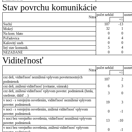
Stav povrchu komunikácie
počet nehôd
usmrt
Nitra
+/-
Suchý
107
-13
32
1
Mokrý
0
0
Na kom. blato
4
4
Poľadovica
0
0
Kašovitý sneh
5
4
Iný stav komunik.
0
0
NEZADANÉ
Viditeľnosť
počet nehôd
usmrt
Nitra
+/-
cez deň, viditeľnosť neznížená vplyvom poveternostných
107
2
podmienok
6
3
cez deň, znížená viditeľnosť (svitanie, súmrak)
cez deň, znížená viditeľnosť vplyvom poveter. podmienok (hmla,
3
0
sneženie, dážď ...)
v noci - s verejným osvetlením, viditeľnosť neznížená vplyvom
19
3
poveter. podmienok
v noci - s verejným osvetlením, znížená viditeľnosť vplyvom
0
-1
poveter. podmienok
v noci bez verejného osvetlenia, viditeľnosť neznížená vplyvom
13
-10
poveter. podmienok
v noci bez verejného osvetlenia, znížená viditeľnosť vplyvom
0
-1
poveter. podmienok