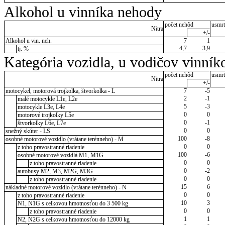
Alkohol u vinníka nehody
počet nehôd
usmrt
Nitra
+/-
Alkohol u vin. neh.
7
1
4,7
3,9
tj. %
Kategória vozidla, u vodičov vinník
počet nehôd
usmrt
Nitra
+/-
motocykel, motorová trojkolka, štvorkolka - L
7
-5
2
-1
malé motocykle L1e, L2e
5
-3
motocykle L3e, L4e
0
0
motorové trojkolky L5e
0
-1
štvorkolky L6e, L7e
0
0
snežný skúter - LS
100
-8
osobné motorové vozidlo (vrátane terénneho) - M
0
0
z toho pravostranné riadenie
100
-6
osobné motorové vozidlá M1, M1G
0
0
z toho pravostranné riadenie
0
-2
autobusy M2, M3, M2G, M3G
0
0
z toho pravostranné riadenie
15
6
nákladné motorové vozidlo (vrátane terénneho) - N
0
0
z toho pravostranné riadenie
10
3
N1, N1G s celkovou hmotnosťou do 3 500 kg
0
0
z toho pravostranné riadenie
1
1
N2, N2G s celkovou hmotnosťou do 12000 kg