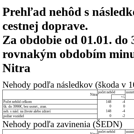
Prehľad nehôd s následko
cestnej doprave.
Za obdobie od 01.01. do 
rovnakým obdobím minul
Nitra
Nehody podľa následkov (škoda v 1
počet nehôd
usmrt
Nitra
+/-
Počet nehôd celkom
148
-4
0
0
šk. do 3990€, bez usmrt., zran.
148
-4
neh. s násl. na živote alebo zdraví
0
-2
požiar vozidiel
Nehody podľa zavinenia (ŠEDN)
počet nehôd
usmrt