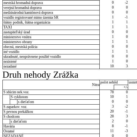
0
-2
mestská hromadná doprava
0
0
verejná hromadná doprava
0
0
medzinárodná kamiónová doprava
1
-1
vozidlo registrované mimo územia SR
1
1
štátny podnik, štátna organizácia
1
1
TAXI
0
0
zastupiteľský úrad
1
0
ministerstvo vnútra
1
1
ministerstvo obrany
0
0
obecná, mestská polícia
1
1
iné vozidlo
0
0
ukradnuté, neoprávnene použité vozidlo
1
0
nezistené
10
3
nezadané
Druh nehody Zrážka
počet nehôd
usmrt
Nitra
+/-
S idúcim nek.voz.
78
0
10
1
S cyklistom
0
0
s dieťaťom
3
-2
S zaparkov. voz.
20
-1
S pevnou prekážkou
28
3
S chodcom
2
0
s dieťaťom
8
-1
Havária
11
-3
Ostatné
0
0
NEZADANÉ