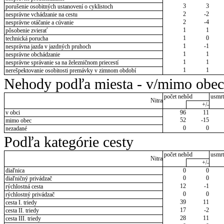
3
3
porušenie osobitných ustanovení o cyklistoch
2
-2
nesprávne vchádzanie na cestu
2
-4
nesprávne otáčanie a cúvanie
1
1
pôsobenie zvierať
1
0
technická porucha
1
-1
nesprávna jazda v jazdných pruhoch
1
1
nesprávne obchádzanie
1
1
nesprávne správanie sa na železničnom priecestí
1
1
nerešpektovanie osobitosti premávky v zimnom období
Nehody podľa miesta - v/mimo obec
počet nehôd
usmrt
Nitra
+/-
v obci
96
11
52
-15
mimo obec
0
0
nezadané
Podľa kategórie cesty
počet nehôd
usmrt
Nitra
+/-
diaľnica
0
0
0
0
diaľničný privádzač
12
-1
rýchlostná cesta
0
0
rýchlostný privádzač
39
11
cesta I. triedy
17
-2
cesta II. triedy
28
11
cesta III. triedy