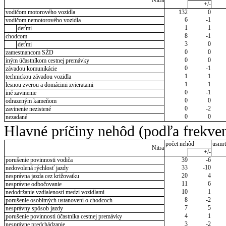
Nitra
+/-
vodičom motorového vozidla
132
0
6
-1
vodičom nemotorového vozidla
1
1
deťmi
8
-1
chodcom
3
0
deťmi
0
0
zamestnancom SŽD
0
0
iným účastníkom cestnej premávky
0
-1
závadou komunikácie
1
1
technickou závadou vozidla
1
1
lesnou zverou a domácimi zvieratami
0
-1
iné zavinenie
0
0
odrazeným kameňom
0
-2
zavinenie nezistené
0
0
nezadané
Hlavné príčiny nehôd (podľa frekven
počet nehôd
usmrt
Nitra
+/-
porušenie povinnosti vodiča
39
-6
33
-10
nedovolená rýchlosť jazdy
20
4
nesprávna jazda cez križovatku
11
6
nesprávne odbočovanie
10
1
nedodržanie vzdialenosti medzi vozidlami
8
-2
porušenie osobitných ustanovení o chodcoch
7
5
nesprávny spôsob jazdy
4
1
porušenie povinnosti účastníka cestnej premávky
3
-2
nesprávne predchádzanie