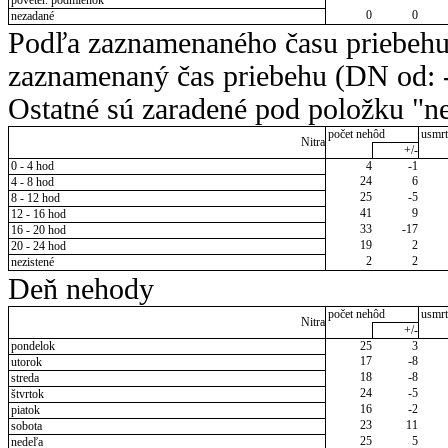
0
0
nezadané
Podľa zaznamenaného času priebehu
zaznamenaný čas priebehu (DN od: -
Ostatné sú zaradené pod položku "ne
počet nehôd
usmrt
Nitra
+/-
0 - 4 hod
4
-1
24
6
4 - 8 hod
25
-5
8 - 12 hod
41
9
12 - 16 hod
33
-17
16 - 20 hod
19
2
20 - 24 hod
2
2
nezistené
Deň nehody
počet nehôd
usmrt
Nitra
+/-
pondelok
25
3
17
-8
utorok
18
-8
streda
24
-5
štvrtok
16
-2
piatok
23
11
sobota
25
5
nedeľa