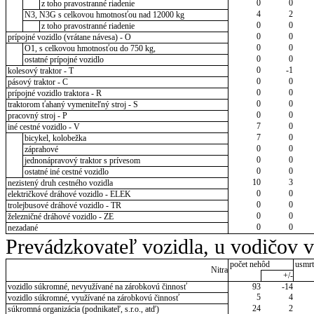
0
0
z toho pravostranné riadenie
4
2
N3, N3G s celkovou hmotnosťou nad 12000 kg
0
0
z toho pravostranné riadenie
0
0
prípojné vozidlo (vrátane návesa) - O
0
0
O1, s celkovou hmotnosťou do 750 kg,
0
0
ostatné prípojné vozidlo
0
-1
kolesový traktor - T
0
0
pásový traktor - C
0
0
prípojné vozidlo traktora - R
0
0
traktorom ťahaný vymeniteľný stroj - S
0
0
pracovný stroj - P
7
0
iné cestné vozidlo - V
7
0
bicykel, kolobežka
0
0
záprahové
0
0
jednonápravový traktor s prívesom
0
0
ostatné iné cestné vozidlo
10
3
nezistený druh cestného vozidla
0
0
električkové dráhové vozidlo - ELEK
0
0
trolejbusové dráhové vozidlo - TR
0
0
železničné dráhové vozidlo - ZE
0
0
nezadané
Prevádzkovateľ vozidla, u vodičov 
počet nehôd
usmrt
Nitra
+/-
vozidlo súkromné, nevyužívané na zárobkovú činnosť
93
-14
5
4
vozidlo súkromné, využívané na zárobkovú činnosť
24
2
súkromná organizácia (podnikateľ, s.r.o., atď)