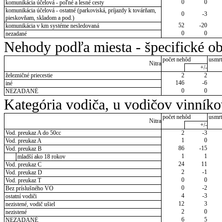
0
0
komunikácia účelová - poľné a lesné cesty
komunikácia účelová - ostatné (parkoviská, príjazdy k továrňam,
0
-3
pieskovňam, skladom a pod.)
52
-20
komunikácia v km systéme nesledovaná
0
0
nezadané
Nehody podľa miesta - špecifické ob
počet nehôd
usmrt
Nitra
+/-
železničné priecestie
2
2
146
-6
iné
0
0
NEZADANÉ
Kategória vodiča, u vodičov vinník
počet nehôd
usmrt
Nitra
+/-
Vod. preukaz A do 50cc
2
-3
1
0
Vod. preukaz A
86
-15
Vod. preukaz B
1
1
mladší ako 18 rokov
24
11
Vod. preukaz C
2
-1
Vod. preukaz D
0
0
Vod. preukaz T
0
-2
Bez príslušného VO
4
-3
ostatní vodiči
12
3
nezistené, vodič ušiel
2
0
nezistené
6
5
NEZADANÉ