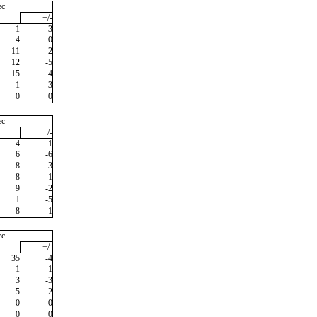
ec
+/-
1
-3
4
0
11
-2
12
-5
15
4
1
-3
0
0
ec
+/-
4
1
6
-6
8
3
8
1
9
-2
1
-5
8
-1
ec
+/-
35
-4
1
-1
3
-3
5
2
0
0
0
0