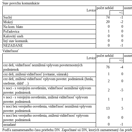
Stav povrchu komunikácie
počet nehôd
usmrt
Levice
+/-
Suchý
74
-1
20
-2
Mokrý
0
0
Na kom. blato
1
0
Poľadovica
0
0
Kašovitý sneh
0
0
Iný stav komunik.
0
-1
NEZADANÉ
Viditeľnosť
počet nehôd
usmrt
Levice
+/-
cez deň, viditeľnosť neznížená vplyvom poveternostných
76
-4
podmienok
1
0
cez deň, znížená viditeľnosť (svitanie, súmrak)
cez deň, znížená viditeľnosť vplyvom poveter. podmienok (hmla,
2
0
sneženie, dážď ...)
v noci - s verejným osvetlením, viditeľnosť neznížená vplyvom
2
-5
poveter. podmienok
v noci - s verejným osvetlením, znížená viditeľnosť vplyvom
1
1
poveter. podmienok
v noci bez verejného osvetlenia, viditeľnosť neznížená vplyvom
13
5
poveter. podmienok
v noci bez verejného osvetlenia, znížená viditeľnosť vplyvom
0
0
poveter. podmienok
0
-1
nezadané
Podľa zaznamenaného času priebehu DN. Započítané sú DN, ktorých zaznamenaný čas priebeh