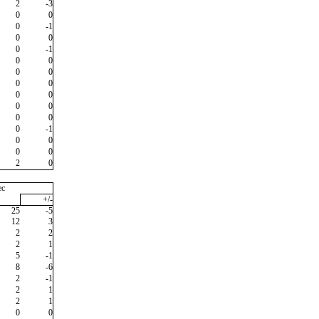
2
-3
0
0
0
-1
0
0
0
-1
0
0
0
0
0
0
0
0
0
0
0
0
0
-1
0
0
0
0
2
0
ec
+/-
25
-5
12
3
2
2
2
1
5
-1
8
-6
2
-1
2
1
2
1
0
0