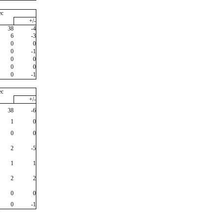
ec
+/-
38
-4
6
-3
0
0
0
-1
0
0
0
0
0
-1
ec
+/-
38
-6
1
0
0
0
2
-5
1
1
2
2
0
0
0
-1
"