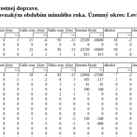
cestnej doprave.
 rovnakým obdobím minulého roka. Územný okres: Lev
ení účast.
ťažko zran. účast.
ľahko zran. účast.
hmotná škoda
alkohol
ob
+/-
+/-
+/-
+/-
+/-
6
1
21
-6
95
-13
22539
-16669
10
-2
0
0
0
0
0
0
0
0
0
0
6
1
21
-6
95
-13
22539
-16669
10
-2
0
0
2
2
1
1
815
815
0
0
ení účast.
ťažko zran. účast.
ľahko zran. účast.
hmotná škoda
alkohol
ob
+/-
+/-
+/-
+/-
+/-
6
2
18
-4
83
-13
22094
-15560
7
-2
0
-1
1
-2
8
5
105
-117
1
0
0
0
0
0
3
3
41
41
0
0
0
0
1
0
4
1
190
148
2
0
0
0
0
0
2
1
5
0
0
0
0
0
0
0
0
0
0
0
0
0
0
0
0
0
0
0
0
0
0
0
0
0
0
0
0
0
0
0
0
0
0
0
0
0
0
0
0
0
0
0
0
0
1
1
0
-5
150
-540
0
0
0
0
0
-1
0
-1
0
-600
0
0
0
0
0
0
0
0
0
0
0
0
0
0
0
0
0
0
0
0
0
0