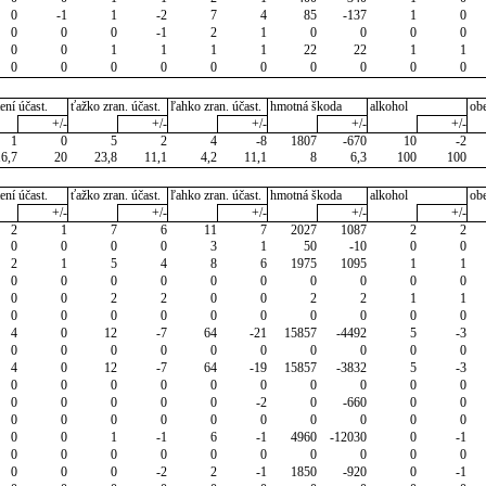
0
-1
1
-2
7
4
85
-137
1
0
0
0
0
-1
2
1
0
0
0
0
0
0
1
1
1
1
22
22
1
1
0
0
0
0
0
0
0
0
0
0
ení účast.
ťažko zran. účast.
ľahko zran. účast.
hmotná škoda
alkohol
ob
+/-
+/-
+/-
+/-
+/-
1
0
5
2
4
-8
1807
-670
10
-2
16,7
20
23,8
11,1
4,2
11,1
8
6,3
100
100
ení účast.
ťažko zran. účast.
ľahko zran. účast.
hmotná škoda
alkohol
ob
+/-
+/-
+/-
+/-
+/-
2
1
7
6
11
7
2027
1087
2
2
0
0
0
0
3
1
50
-10
0
0
2
1
5
4
8
6
1975
1095
1
1
0
0
0
0
0
0
0
0
0
0
0
0
2
2
0
0
2
2
1
1
0
0
0
0
0
0
0
0
0
0
4
0
12
-7
64
-21
15857
-4492
5
-3
0
0
0
0
0
0
0
0
0
0
4
0
12
-7
64
-19
15857
-3832
5
-3
0
0
0
0
0
0
0
0
0
0
0
0
0
0
0
-2
0
-660
0
0
0
0
0
0
0
0
0
0
0
0
0
0
1
-1
6
-1
4960
-12030
0
-1
0
0
0
0
0
0
0
0
0
0
0
0
0
-2
2
-1
1850
-920
0
-1