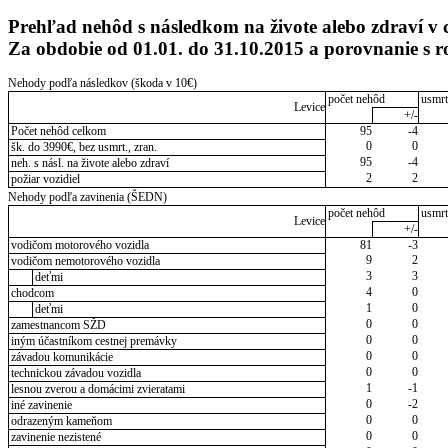
Prehľad nehôd s následkom na živote alebo zdraví v 
Za obdobie od 01.01. do 31.10.2015 a porovnanie s
Nehody podľa následkov (škoda v 10€)
počet nehôd
usmrt
Levice
+/-
Počet nehôd celkom
95
-4
0
0
šk. do 3990€, bez usmrt., zran.
95
-4
neh. s násl. na živote alebo zdraví
2
2
požiar vozidiel
Nehody podľa zavinenia (ŠEDN)
počet nehôd
usmrt
Levice
+/-
vodičom motorového vozidla
81
-3
9
2
vodičom nemotorového vozidla
3
3
deťmi
4
0
chodcom
1
0
deťmi
0
0
zamestnancom SŽD
0
0
iným účastníkom cestnej premávky
0
0
závadou komunikácie
0
0
technickou závadou vozidla
1
-1
lesnou zverou a domácimi zvieratami
0
-2
iné zavinenie
0
0
odrazeným kameňom
0
0
zavinenie nezistené