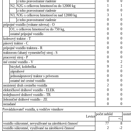
0
0
z toho pravostranné riadenie
1
1
N2, N2G s celkovou hmotnosťou do 12000 kg
0
0
z toho pravostranné riadenie
3
1
N3, N3G s celkovou hmotnosťou nad 12000 kg
0
0
z toho pravostranné riadenie
0
0
prípojné vozidlo (vrátane návesa) - O
0
0
O1, s celkovou hmotnosťou do 750 kg,
0
0
ostatné prípojné vozidlo
0
0
kolesový traktor - T
0
0
pásový traktor - C
0
0
prípojné vozidlo traktora - R
0
0
traktorom ťahaný vymeniteľný stroj - S
0
0
pracovný stroj - P
9
2
iné cestné vozidlo - V
9
2
bicykel, kolobežka
0
0
záprahové
0
0
jednonápravový traktor s prívesom
0
0
ostatné iné cestné vozidlo
2
0
nezistený druh cestného vozidla
0
0
električkové dráhové vozidlo - ELEK
0
0
trolejbusové dráhové vozidlo - TR
0
0
železničné dráhové vozidlo - ZE
0
0
nezadané
Prevádzkovateľ vozidla, u vodičov vinníkov
počet nehôd
usmrt
Levice
+/-
vozidlo súkromné, nevyužívané na zárobkovú činnosť
77
8
2
-2
vozidlo súkromné, využívané na zárobkovú činnosť