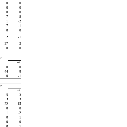
0
0
0
0
0
0
7
-8
1
-2
7
-1
0
0
2
-1
27
3
0
0
ec
+/-
0
0
44
-8
0
-1
ec
+/-
5
3
3
3
22
-15
0
0
1
-2
0
-1
0
0
0
-1