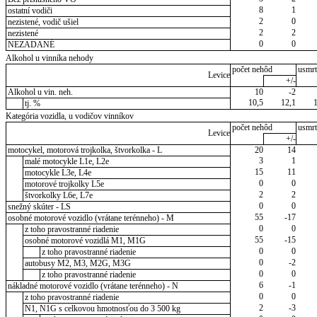
8
1
ostatní vodiči
2
0
nezistené, vodič ušiel
2
2
nezistené
0
0
NEZADANÉ
Alkohol u vinníka nehody
počet nehôd
usmrt
Levice
+/-
Alkohol u vin. neh.
10
-2
10,5
12,1
tj. %
Kategória vozidla, u vodičov vinníkov
počet nehôd
usmrt
Levice
+/-
motocykel, motorová trojkolka, štvorkolka - L
20
14
3
1
malé motocykle L1e, L2e
15
11
motocykle L3e, L4e
0
0
motorové trojkolky L5e
2
2
štvorkolky L6e, L7e
0
0
snežný skúter - LS
55
-17
osobné motorové vozidlo (vrátane terénneho) - M
0
0
z toho pravostranné riadenie
55
-15
osobné motorové vozidlá M1, M1G
0
0
z toho pravostranné riadenie
0
-2
autobusy M2, M3, M2G, M3G
0
0
z toho pravostranné riadenie
6
-1
nákladné motorové vozidlo (vrátane terénneho) - N
0
0
z toho pravostranné riadenie
2
-3
N1, N1G s celkovou hmotnosťou do 3 500 kg