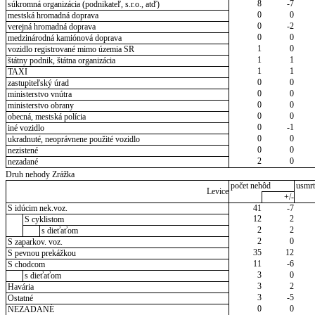
8
-7
súkromná organizácia (podnikateľ, s.r.o., atď)
0
0
mestská hromadná doprava
0
-2
verejná hromadná doprava
0
0
medzinárodná kamiónová doprava
1
0
vozidlo registrované mimo územia SR
1
1
štátny podnik, štátna organizácia
1
1
TAXI
0
0
zastupiteľský úrad
0
0
ministerstvo vnútra
0
0
ministerstvo obrany
0
0
obecná, mestská polícia
0
-1
iné vozidlo
0
0
ukradnuté, neoprávnene použité vozidlo
0
0
nezistené
2
0
nezadané
Druh nehody Zrážka
počet nehôd
usmrt
Levice
+/-
S idúcim nek.voz.
41
-7
12
2
S cyklistom
2
2
s dieťaťom
2
0
S zaparkov. voz.
35
12
S pevnou prekážkou
11
-6
S chodcom
3
0
s dieťaťom
3
2
Havária
3
-5
Ostatné
0
0
NEZADANÉ