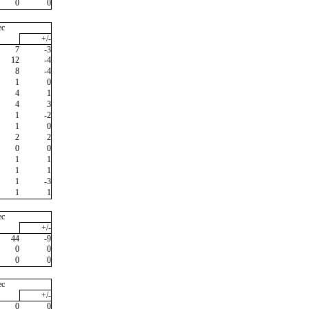
0
0
ec
+/-
7
-3
12
-4
8
-4
1
0
4
1
4
3
1
-2
1
0
2
2
0
0
1
1
1
1
1
-3
1
1
ec
+/-
44
-9
0
0
0
0
ec
+/-
0
0