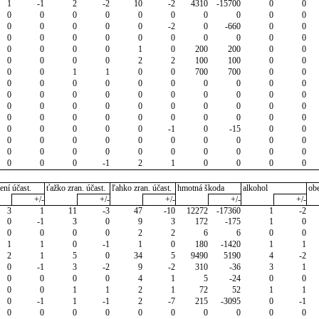
1
-1
2
-2
10
-2
4310
-15700
0
0
0
0
0
0
0
0
0
0
0
0
0
0
0
0
0
-2
0
-660
0
0
0
0
0
0
0
0
0
0
0
0
0
0
0
0
1
0
200
200
0
0
0
0
0
0
2
2
100
100
0
0
0
0
1
1
0
0
700
700
0
0
0
0
0
0
0
0
0
0
0
0
0
0
0
0
0
0
0
0
0
0
0
0
0
0
0
0
0
0
0
0
0
0
0
0
0
0
0
0
0
0
0
0
0
0
0
-1
0
-15
0
0
0
0
0
0
0
0
0
0
0
0
0
0
0
0
0
0
0
0
0
0
0
0
0
-1
2
1
0
0
0
0
ení účast.
ťažko zran. účast.
ľahko zran. účast.
hmotná škoda
alkohol
ob
+/-
+/-
+/-
+/-
+/-
3
1
11
-3
47
-10
12272
-17360
1
-2
0
-1
3
0
9
3
172
-175
1
0
0
0
0
0
2
2
6
6
0
0
1
1
0
-1
1
0
180
-1420
1
1
2
1
5
0
34
5
9490
5190
4
-2
0
-1
3
-2
9
-2
310
-36
3
1
0
0
0
0
4
1
5
-24
0
0
0
0
1
1
2
1
72
52
1
1
0
-1
1
-1
2
-7
215
-3095
0
-1
0
0
0
0
0
0
0
0
0
0