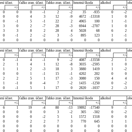
ení účast.
ťažko zran. účast.
ľahko zran. účast.
hmotná škoda
alkohol
ob
+/-
+/-
+/-
+/-
+/-
0
0
0
-1
2
-2
35
-935
0
-2
0
0
4
3
12
-9
4672
-13318
1
0
0
-1
5
-1
22
2
4965
100
1
-1
3
0
2
-7
28
-3
6944
-2707
1
0
3
3
8
2
28
4
5028
68
6
2
0
-1
2
-2
3
-5
895
123
1
-1
0
0
0
0
0
0
0
0
0
0
ení účast.
ťažko zran. účast.
ľahko zran. účast.
hmotná škoda
alkohol
ob
+/-
+/-
+/-
+/-
+/-
0
-1
4
-1
9
-2
4087
-13558
2
1
2
1
4
1
12
-8
3035
-2595
1
0
1
1
2
-3
18
3
3880
1419
1
-2
0
0
1
-1
15
-1
4202
202
0
0
2
2
5
1
17
-3
3080
150
4
4
1
-1
0
-4
7
-2
1435
-1250
0
-2
0
-1
5
1
17
0
2820
-1037
2
-3
ení účast.
ťažko zran. účast.
ľahko zran. účast.
hmotná škoda
alkohol
ob
+/-
+/-
+/-
+/-
+/-
6
1
19
-4
80
-13
19892
-17540
9
-1
0
0
0
0
3
-2
305
-502
0
-2
0
0
0
-2
5
1
1572
1518
0
0
0
0
2
2
7
3
770
645
1
1
0
0
0
0
0
0
0
0
0
0
0
0
0
0
0
0
0
0
0
0