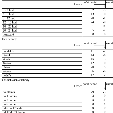
počet nehôd
usmrt
Levice
+/-
0 - 4 hod
2
-3
13
0
4 - 8 hod
20
-1
8 - 12 hod
24
-9
12 - 16 hod
31
11
16 - 20 hod
5
-2
20 - 24 hod
0
0
nezistené
Deň nehody
počet nehôd
usmrt
Levice
+/-
pondelok
11
-2
14
-6
utorok
15
3
streda
12
0
štvrtok
20
5
piatok
6
-6
sobota
17
2
nedeľa
Čas nahlásenia nehody
počet nehôd
usmrt
Levice
+/-
do 30 min.
79
-3
3
0
do 1 hodiny
5
-1
do 3 hodín
8
4
do 6 hodín
0
0
od 6 do 12 hodín
0
0
od 12 do 24 hodín