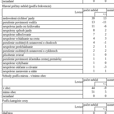
0
0
nezadané
Hlavné príčiny nehôd (podľa frekvencie)
počet nehôd
usmrt
Levice
+/-
nedovolená rýchlosť jazdy
39
13
13
-11
porušenie povinnosti vodiča
11
-6
nesprávna jazda cez križovatku
8
2
nesprávny spôsob jazdy
7
2
nesprávne odbočovanie
4
3
nesprávne vchádzanie na cestu
4
-1
porušenie osobitných ustanovení o chodcoch
2
1
nesprávne predchádzanie
2
2
porušenie osobitných ustanovení o cyklistoch
1
0
pôsobenie zvierať
1
1
porušenie povinnosti účastníka cestnej premávky
1
0
nesprávne vyhýbanie
1
-3
nesprávne otáčanie a cúvanie
1
1
nesprávne zastavenie a státie
Nehody podľa miesta - v/mimo obec
počet nehôd
usmrt
Levice
+/-
v obci
44
-9
51
5
mimo obec
0
0
nezadané
Podľa kategórie cesty
počet nehôd
usmrt
Levice
+/-
diaľnica
0
0