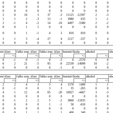
0
0
0
0
0
0
0
0
0
0
0
0
0
0
0
0
0
0
0
0
0
0
0
0
0
0
0
0
0
0
2
0
10
3
37
-3
11125
-12397
2
-3
1
1
2
-3
13
-1
3980
635
1
-1
2
-1
4
-2
14
-16
4497
-5380
2
-2
0
0
1
1
0
0
0
0
0
0
0
0
1
-1
4
3
810
810
0
0
1
1
3
-4
27
4
2127
-337
5
4
0
0
0
0
0
0
0
0
0
0
ení účast.
ťažko zran. účast.
ľahko zran. účast.
hmotná škoda
alkohol
ob
+/-
+/-
+/-
+/-
+/-
0
-1
0
-1
0
-3
0
-2570
0
0
6
2
21
-5
95
-9
22539
-14099
10
-2
0
0
0
0
0
-1
0
0
0
0
ení účast.
ťažko zran. účast.
ľahko zran. účast.
hmotná škoda
alkohol
ob
+/-
+/-
+/-
+/-
+/-
2
2
4
3
5
4
1570
1400
1
1
0
-1
0
0
3
3
35
-265
0
0
4
1
12
-9
65
-20
16927
-4467
3
-3
0
0
0
0
0
0
0
0
0
0
0
-1
2
2
5
-2
3860
-11835
1
-1
0
0
0
0
1
-1
50
-610
0
0
0
0
0
0
0
0
0
0
0
0
0
0
1
1
2
1
400
340
1
0