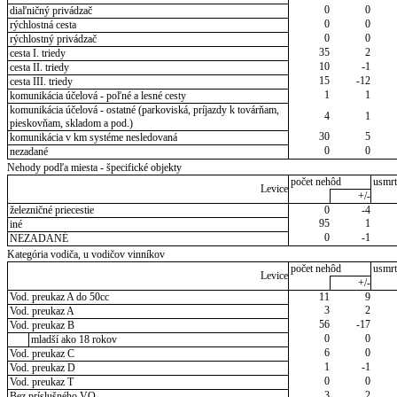
0
0
diaľničný privádzač
0
0
rýchlostná cesta
0
0
rýchlostný privádzač
35
2
cesta I. triedy
10
-1
cesta II. triedy
15
-12
cesta III. triedy
1
1
komunikácia účelová - poľné a lesné cesty
komunikácia účelová - ostatné (parkoviská, príjazdy k továrňam,
4
1
pieskovňam, skladom a pod.)
30
5
komunikácia v km systéme nesledovaná
0
0
nezadané
Nehody podľa miesta - špecifické objekty
počet nehôd
usmrt
Levice
+/-
železničné priecestie
0
-4
95
1
iné
0
-1
NEZADANÉ
Kategória vodiča, u vodičov vinníkov
počet nehôd
usmrt
Levice
+/-
Vod. preukaz A do 50cc
11
9
3
2
Vod. preukaz A
56
-17
Vod. preukaz B
0
0
mladší ako 18 rokov
6
0
Vod. preukaz C
1
-1
Vod. preukaz D
0
0
Vod. preukaz T
3
2
Bez príslušného VO