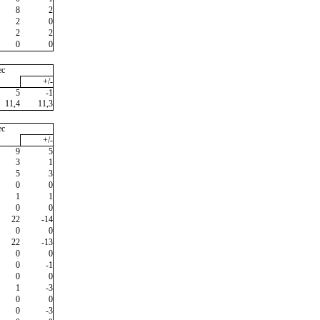
8
2
2
0
2
2
0
0
ec
+/-
5
-1
11,4
11,3
ec
+/-
9
5
3
1
5
3
0
0
1
1
0
0
22
-14
0
0
22
-13
0
0
0
-1
0
0
1
-3
0
0
0
-3