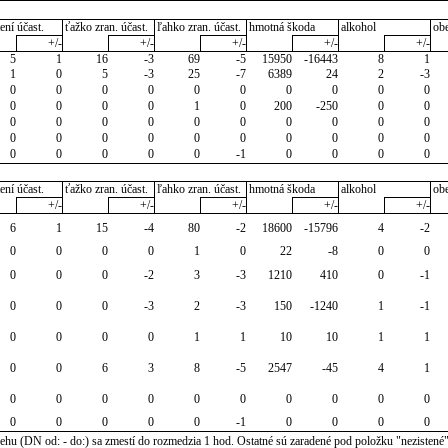
ení účast.
ťažko zran. účast.
ľahko zran. účast.
hmotná škoda
alkohol
ob
+/-
+/-
+/-
+/-
+/-
5
1
16
-3
69
-5
15950
-16443
8
1
1
0
5
-3
25
-7
6389
24
2
-3
0
0
0
0
0
0
0
0
0
0
0
0
0
0
1
0
200
-250
0
0
0
0
0
0
0
0
0
0
0
0
0
0
0
0
0
0
0
0
0
0
0
0
0
0
0
-1
0
0
0
0
ení účast.
ťažko zran. účast.
ľahko zran. účast.
hmotná škoda
alkohol
ob
+/-
+/-
+/-
+/-
+/-
6
1
15
-4
80
-2
18600
-15796
4
-2
0
0
0
0
1
0
22
-8
0
0
0
0
0
-2
3
-3
1210
410
0
-1
0
0
0
-3
2
-3
150
-1240
1
-1
0
0
0
0
1
1
10
10
1
1
0
0
6
3
8
-5
2547
-45
4
1
0
0
0
0
0
0
0
0
0
0
0
0
0
0
0
-1
0
0
0
0
u (DN od: - do:) sa zmestí do rozmedzia 1 hod. Ostatné sú zaradené pod položku "nezistené