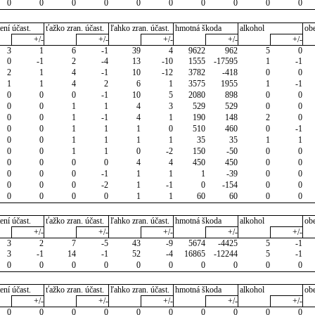
0
0
0
0
0
0
0
0
0
0
ení účast.
ťažko zran. účast.
ľahko zran. účast.
hmotná škoda
alkohol
ob
+/-
+/-
+/-
+/-
+/-
3
1
6
-1
39
4
9622
962
5
0
0
-1
2
-4
13
-10
1555
-17595
1
-1
2
1
4
-1
10
-12
3782
-418
0
0
1
1
4
2
6
1
3575
1955
1
-1
0
0
0
-1
10
5
2080
898
0
0
0
0
1
1
4
3
529
529
0
0
0
0
1
-1
4
1
190
148
2
0
0
0
1
1
1
0
510
460
0
-1
0
0
1
1
1
1
35
35
1
1
0
0
1
1
0
-2
150
-50
0
0
0
0
0
0
4
4
450
450
0
0
0
0
0
-1
1
1
1
-39
0
0
0
0
0
-2
1
-1
0
-154
0
0
0
0
0
0
1
1
60
60
0
0
ení účast.
ťažko zran. účast.
ľahko zran. účast.
hmotná škoda
alkohol
ob
+/-
+/-
+/-
+/-
+/-
3
2
7
-5
43
-9
5674
-4425
5
-1
3
-1
14
-1
52
-4
16865
-12244
5
-1
0
0
0
0
0
0
0
0
0
0
ení účast.
ťažko zran. účast.
ľahko zran. účast.
hmotná škoda
alkohol
ob
+/-
+/-
+/-
+/-
+/-
0
0
0
0
0
0
0
0
0
0