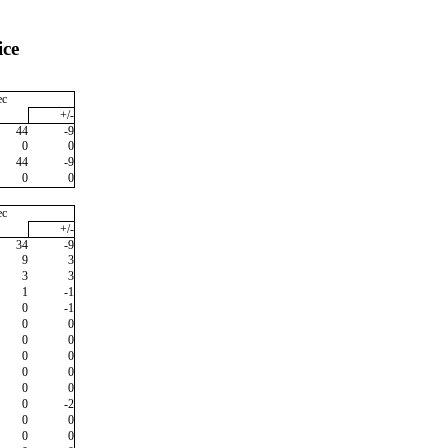
ice
ec
+/-
44
-9
0
0
44
-9
0
0
ec
+/-
34
-9
9
3
3
3
1
-1
0
-1
0
0
0
0
0
0
0
0
0
0
0
-2
0
0
0
0