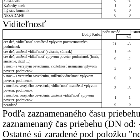
0
-1
Poľadovica
1
0
Kašovitý sneh
0
0
Iný stav komunik.
0
0
NEZADANÉ
Viditeľnosť
počet nehôd
usmrt
Dolný Kubín
+/-
cez deň, viditeľnosť neznížená vplyvom poveternostných
21
-3
podmienok
1
-4
cez deň, znížená viditeľnosť (svitanie, súmrak)
cez deň, znížená viditeľnosť vplyvom poveter. podmienok (hmla,
0
-2
sneženie, dážď ...)
v noci - s verejným osvetlením, viditeľnosť neznížená vplyvom
3
0
poveter. podmienok
v noci - s verejným osvetlením, znížená viditeľnosť vplyvom
0
0
poveter. podmienok
v noci bez verejného osvetlenia, viditeľnosť neznížená vplyvom
3
-3
poveter. podmienok
v noci bez verejného osvetlenia, znížená viditeľnosť vplyvom
1
1
poveter. podmienok
0
0
nezadané
Podľa zaznamenaného času priebehu
zaznamenaný čas priebehu (DN od: -
Ostatné sú zaradené pod položku "ne