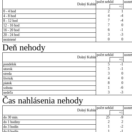
počet nehôd
usmrt
Dolný Kubín
+/-
0 - 4 hod
2
1
4
-4
4 - 8 hod
7
-4
8 - 12 hod
7
0
12 - 16 hod
6
-1
16 - 20 hod
3
-3
20 - 24 hod
0
0
nezistené
Deň nehody
počet nehôd
usmrt
Dolný Kubín
+/-
pondelok
5
-1
5
-1
utorok
3
0
streda
4
0
štvrtok
8
0
piatok
1
-6
sobota
3
-3
nedeľa
Čas nahlásenia nehody
počet nehôd
usmrt
Dolný Kubín
+/-
do 30 min.
25
-9
2
2
do 1 hodiny
1
-2
do 3 hodín
1
-1
do 6 hodín