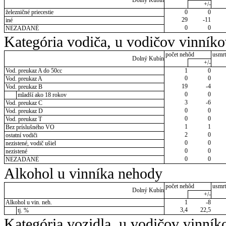
Dolný Kubín
+/-
železničné priecestie
0
0
29
-11
iné
0
0
NEZADANÉ
Kategória vodiča, u vodičov vinník
počet nehôd
usmrt
Dolný Kubín
+/-
Vod. preukaz A do 50cc
1
0
0
0
Vod. preukaz A
19
-4
Vod. preukaz B
0
0
mladší ako 18 rokov
3
-6
Vod. preukaz C
0
0
Vod. preukaz D
0
0
Vod. preukaz T
1
1
Bez príslušného VO
2
0
ostatní vodiči
0
0
nezistené, vodič ušiel
0
0
nezistené
0
0
NEZADANÉ
Alkohol u vinníka nehody
počet nehôd
usmrt
Dolný Kubín
+/-
Alkohol u vin. neh.
1
-8
3,4
22,5
tj. %
Kategória vozidla, u vodičov vinník