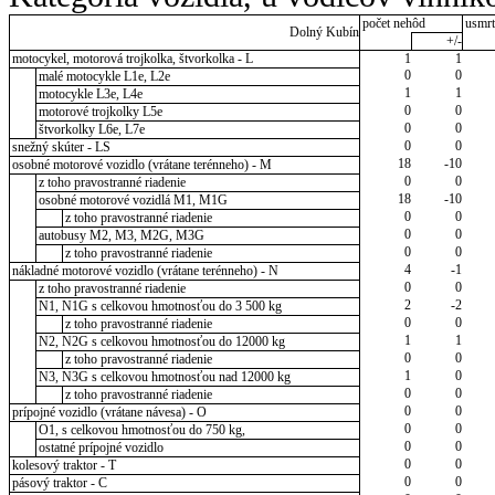
počet nehôd
usmrt
Dolný Kubín
+/-
motocykel, motorová trojkolka, štvorkolka - L
1
1
0
0
malé motocykle L1e, L2e
1
1
motocykle L3e, L4e
0
0
motorové trojkolky L5e
0
0
štvorkolky L6e, L7e
0
0
snežný skúter - LS
18
-10
osobné motorové vozidlo (vrátane terénneho) - M
0
0
z toho pravostranné riadenie
18
-10
osobné motorové vozidlá M1, M1G
0
0
z toho pravostranné riadenie
0
0
autobusy M2, M3, M2G, M3G
0
0
z toho pravostranné riadenie
4
-1
nákladné motorové vozidlo (vrátane terénneho) - N
0
0
z toho pravostranné riadenie
2
-2
N1, N1G s celkovou hmotnosťou do 3 500 kg
0
0
z toho pravostranné riadenie
1
1
N2, N2G s celkovou hmotnosťou do 12000 kg
0
0
z toho pravostranné riadenie
1
0
N3, N3G s celkovou hmotnosťou nad 12000 kg
0
0
z toho pravostranné riadenie
0
0
prípojné vozidlo (vrátane návesa) - O
0
0
O1, s celkovou hmotnosťou do 750 kg,
0
0
ostatné prípojné vozidlo
0
0
kolesový traktor - T
0
0
pásový traktor - C