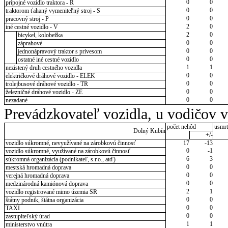
0
0
prípojné vozidlo traktora - R
0
0
traktorom ťahaný vymeniteľný stroj - S
0
0
pracovný stroj - P
2
0
iné cestné vozidlo - V
2
0
bicykel, kolobežka
0
0
záprahové
0
0
jednonápravový traktor s prívesom
0
0
ostatné iné cestné vozidlo
1
1
nezistený druh cestného vozidla
0
0
električkové dráhové vozidlo - ELEK
0
0
trolejbusové dráhové vozidlo - TR
0
0
železničné dráhové vozidlo - ZE
0
0
nezadané
Prevádzkovateľ vozidla, u vodičov 
počet nehôd
usmrt
Dolný Kubín
+/-
vozidlo súkromné, nevyužívané na zárobkovú činnosť
17
-13
0
-1
vozidlo súkromné, využívané na zárobkovú činnosť
6
3
súkromná organizácia (podnikateľ, s.r.o., atď)
0
0
mestská hromadná doprava
0
0
verejná hromadná doprava
0
0
medzinárodná kamiónová doprava
2
1
vozidlo registrované mimo územia SR
0
0
štátny podnik, štátna organizácia
0
0
TAXI
0
0
zastupiteľský úrad
1
1
ministerstvo vnútra