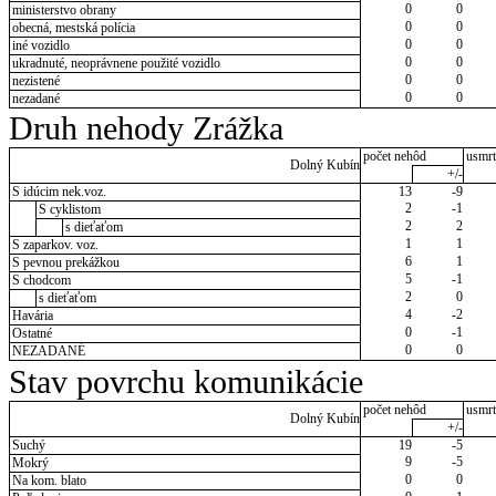
0
0
ministerstvo obrany
0
0
obecná, mestská polícia
0
0
iné vozidlo
0
0
ukradnuté, neoprávnene použité vozidlo
0
0
nezistené
0
0
nezadané
Druh nehody Zrážka
počet nehôd
usmrt
Dolný Kubín
+/-
S idúcim nek.voz.
13
-9
2
-1
S cyklistom
2
2
s dieťaťom
1
1
S zaparkov. voz.
6
1
S pevnou prekážkou
5
-1
S chodcom
2
0
s dieťaťom
4
-2
Havária
0
-1
Ostatné
0
0
NEZADANÉ
Stav povrchu komunikácie
počet nehôd
usmrt
Dolný Kubín
+/-
Suchý
19
-5
9
-5
Mokrý
0
0
Na kom. blato