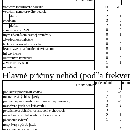
Dolný Kubín
+/-
vodičom motorového vozidla
23
-10
2
0
vodičom nemotorového vozidla
2
1
deťmi
3
0
chodcom
2
1
deťmi
0
0
zamestnancom SŽD
0
-1
iným účastníkom cestnej premávky
0
0
závadou komunikácie
0
0
technickou závadou vozidla
0
-1
lesnou zverou a domácimi zvieratami
0
0
iné zavinenie
0
0
odrazeným kameňom
1
1
zavinenie nezistené
0
0
nezadané
Hlavné príčiny nehôd (podľa frekven
počet nehôd
usmrt
Dolný Kubín
+/-
porušenie povinnosti vodiča
7
-6
7
4
nedovolená rýchlosť jazdy
3
-8
porušenie povinnosti účastníka cestnej premávky
3
2
nesprávna jazda cez križovatku
3
0
porušenie osobitných ustanovení o chodcoch
2
1
nedodržanie vzdialenosti medzi vozidlami
1
0
pôsobenie zvierať
1
0
nesprávny spôsob jazdy
1
-2
nesprávne predchádzanie