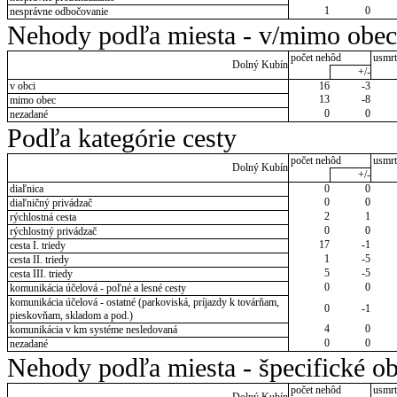
1
0
nesprávne odbočovanie
Nehody podľa miesta - v/mimo obec
počet nehôd
usmrt
Dolný Kubín
+/-
v obci
16
-3
13
-8
mimo obec
0
0
nezadané
Podľa kategórie cesty
počet nehôd
usmrt
Dolný Kubín
+/-
diaľnica
0
0
0
0
diaľničný privádzač
2
1
rýchlostná cesta
0
0
rýchlostný privádzač
17
-1
cesta I. triedy
1
-5
cesta II. triedy
5
-5
cesta III. triedy
0
0
komunikácia účelová - poľné a lesné cesty
komunikácia účelová - ostatné (parkoviská, príjazdy k továrňam,
0
-1
pieskovňam, skladom a pod.)
4
0
komunikácia v km systéme nesledovaná
0
0
nezadané
Nehody podľa miesta - špecifické ob
počet nehôd
usmrt