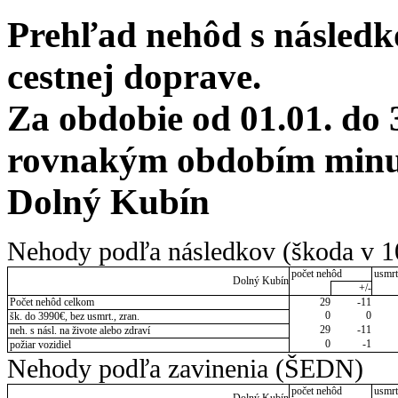
Prehľad nehôd s následko
cestnej doprave.
Za obdobie od 01.01. do 
rovnakým obdobím minul
Dolný Kubín
Nehody podľa následkov (škoda v 1
počet nehôd
usmrt
Dolný Kubín
+/-
Počet nehôd celkom
29
-11
0
0
šk. do 3990€, bez usmrt., zran.
29
-11
neh. s násl. na živote alebo zdraví
0
-1
požiar vozidiel
Nehody podľa zavinenia (ŠEDN)
počet nehôd
usmrt