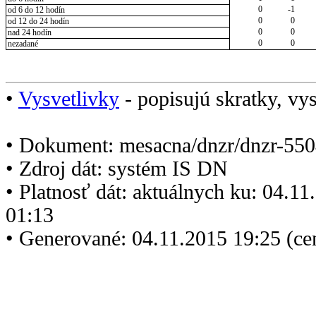
0
-1
od 6 do 12 hodín
0
0
od 12 do 24 hodín
0
0
nad 24 hodín
0
0
nezadané
•
Vysvetlivky
- popisujú skratky, vys
• Dokument: mesacna/dnzr/dnzr-550
• Zdroj dát: systém IS DN
• Platnosť dát: aktuálnych ku: 04.1
01:13
• Generované: 04.11.2015 19:25 (ce