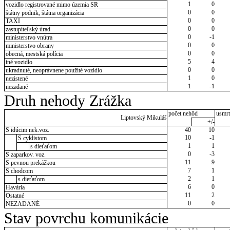
1
0
vozidlo registrované mimo územia SR
0
0
štátny podnik, štátna organizácia
0
0
TAXI
0
0
zastupiteľský úrad
0
-1
ministerstvo vnútra
0
0
ministerstvo obrany
0
0
obecná, mestská polícia
5
4
iné vozidlo
0
0
ukradnuté, neoprávnene použité vozidlo
1
0
nezistené
1
-1
nezadané
Druh nehody Zrážka
počet nehôd
usmrt
Liptovský Mikuláš
+/-
S idúcim nek.voz.
40
10
10
-1
S cyklistom
1
1
s dieťaťom
0
-3
S zaparkov. voz.
11
9
S pevnou prekážkou
7
1
S chodcom
2
1
s dieťaťom
6
0
Havária
11
2
Ostatné
0
0
NEZADANÉ
Stav povrchu komunikácie