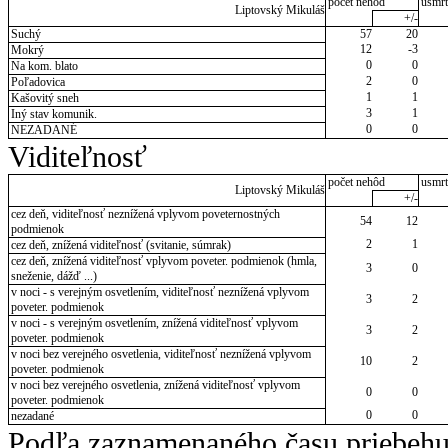
počet nehôd
usmrt
Liptovský Mikuláš
+/-
Suchý
57
20
12
-3
Mokrý
0
0
Na kom. blato
2
0
Poľadovica
1
1
Kašovitý sneh
3
1
Iný stav komunik.
0
0
NEZADANÉ
Viditeľnosť
počet nehôd
usmrt
Liptovský Mikuláš
+/-
cez deň, viditeľnosť neznížená vplyvom poveternostných
54
12
podmienok
2
1
cez deň, znížená viditeľnosť (svitanie, súmrak)
cez deň, znížená viditeľnosť vplyvom poveter. podmienok (hmla,
3
0
sneženie, dážď ...)
v noci - s verejným osvetlením, viditeľnosť neznížená vplyvom
3
2
poveter. podmienok
v noci - s verejným osvetlením, znížená viditeľnosť vplyvom
3
2
poveter. podmienok
v noci bez verejného osvetlenia, viditeľnosť neznížená vplyvom
10
2
poveter. podmienok
v noci bez verejného osvetlenia, znížená viditeľnosť vplyvom
0
0
poveter. podmienok
0
0
nezadané
Podľa zaznamenaného času priebehu