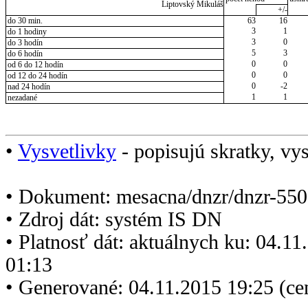
Liptovský Mikuláš
+/-
do 30 min.
63
16
3
1
do 1 hodiny
3
0
do 3 hodín
5
3
do 6 hodín
0
0
od 6 do 12 hodín
0
0
od 12 do 24 hodín
0
-2
nad 24 hodín
1
1
nezadané
•
Vysvetlivky
- popisujú skratky, vys
• Dokument: mesacna/dnzr/dnzr-550
• Zdroj dát: systém IS DN
• Platnosť dát: aktuálnych ku: 04.1
01:13
• Generované: 04.11.2015 19:25 (ce