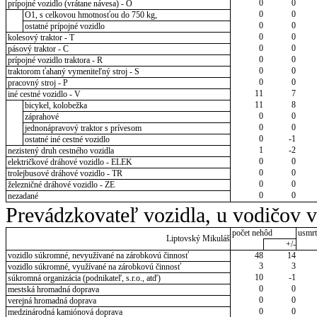
0
0
prípojné vozidlo (vrátane návesa) - O
0
0
O1, s celkovou hmotnosťou do 750 kg,
0
0
ostatné prípojné vozidlo
0
0
kolesový traktor - T
0
0
pásový traktor - C
0
0
prípojné vozidlo traktora - R
0
0
traktorom ťahaný vymeniteľný stroj - S
0
0
pracovný stroj - P
11
7
iné cestné vozidlo - V
11
8
bicykel, kolobežka
0
0
záprahové
0
0
jednonápravový traktor s prívesom
0
-1
ostatné iné cestné vozidlo
1
-2
nezistený druh cestného vozidla
0
0
električkové dráhové vozidlo - ELEK
0
0
trolejbusové dráhové vozidlo - TR
0
0
železničné dráhové vozidlo - ZE
0
0
nezadané
Prevádzkovateľ vozidla, u vodičov 
počet nehôd
usmrt
Liptovský Mikuláš
+/-
vozidlo súkromné, nevyužívané na zárobkovú činnosť
48
14
3
3
vozidlo súkromné, využívané na zárobkovú činnosť
10
-1
súkromná organizácia (podnikateľ, s.r.o., atď)
0
0
mestská hromadná doprava
0
0
verejná hromadná doprava
0
0
medzinárodná kamiónová doprava