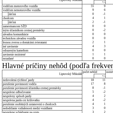
Liptovský Mikuláš
+/-
vodičom motorového vozidla
55
9
9
6
vodičom nemotorového vozidla
0
-1
deťmi
4
1
chodcom
2
-1
deťmi
0
0
zamestnancom SŽD
0
-2
iným účastníkom cestnej premávky
0
0
závadou komunikácie
0
0
technickou závadou vozidla
2
1
lesnou zverou a domácimi zvieratami
4
3
iné zavinenie
0
0
odrazeným kameňom
1
1
zavinenie nezistené
0
0
nezadané
Hlavné príčiny nehôd (podľa frekven
počet nehôd
usmrt
Liptovský Mikuláš
+/-
nedovolená rýchlosť jazdy
18
11
17
8
porušenie povinnosti vodiča
8
-1
porušenie povinnosti účastníka cestnej premávky
5
-2
nesprávne odbočovanie
4
2
nesprávny spôsob jazdy
4
-2
nesprávna jazda cez križovatku
4
1
porušenie osobitných ustanovení o chodcoch
3
0
nedodržanie vzdialenosti medzi vozidlami
3
2
nesprávne vchádzanie na cestu