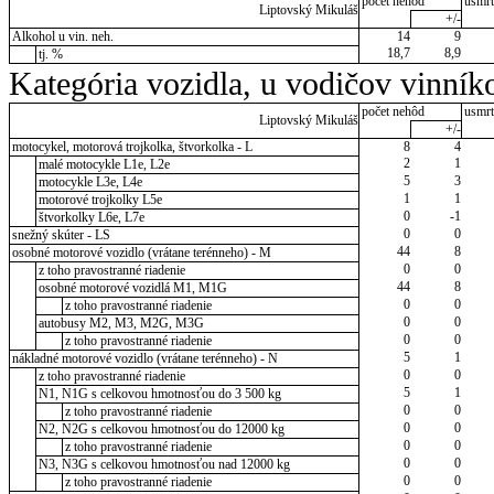
počet nehôd
usmrt
Liptovský Mikuláš
+/-
Alkohol u vin. neh.
14
9
18,7
8,9
tj. %
Kategória vozidla, u vodičov vinník
počet nehôd
usmrt
Liptovský Mikuláš
+/-
motocykel, motorová trojkolka, štvorkolka - L
8
4
2
1
malé motocykle L1e, L2e
5
3
motocykle L3e, L4e
1
1
motorové trojkolky L5e
0
-1
štvorkolky L6e, L7e
0
0
snežný skúter - LS
44
8
osobné motorové vozidlo (vrátane terénneho) - M
0
0
z toho pravostranné riadenie
44
8
osobné motorové vozidlá M1, M1G
0
0
z toho pravostranné riadenie
0
0
autobusy M2, M3, M2G, M3G
0
0
z toho pravostranné riadenie
5
1
nákladné motorové vozidlo (vrátane terénneho) - N
0
0
z toho pravostranné riadenie
5
1
N1, N1G s celkovou hmotnosťou do 3 500 kg
0
0
z toho pravostranné riadenie
0
0
N2, N2G s celkovou hmotnosťou do 12000 kg
0
0
z toho pravostranné riadenie
0
0
N3, N3G s celkovou hmotnosťou nad 12000 kg
0
0
z toho pravostranné riadenie