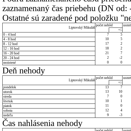
zaznamenaný čas priebehu (DN od: -
Ostatné sú zaradené pod položku "ne
počet nehôd
usmrt
Liptovský Mikuláš
+/-
0 - 4 hod
7
5
10
5
4 - 8 hod
17
2
8 - 12 hod
18
2
12 - 16 hod
21
7
16 - 20 hod
2
-2
20 - 24 hod
0
0
nezistené
Deň nehody
počet nehôd
usmrt
Liptovský Mikuláš
+/-
pondelok
13
7
13
10
utorok
7
0
streda
10
1
štvrtok
11
0
piatok
12
4
sobota
9
-3
nedeľa
Čas nahlásenia nehody
počet nehôd
usmrt