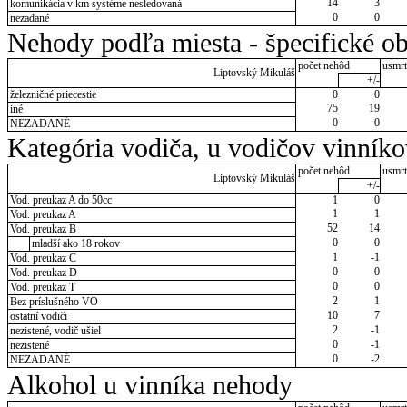
14
3
komunikácia v km systéme nesledovaná
0
0
nezadané
Nehody podľa miesta - špecifické ob
počet nehôd
usmrt
Liptovský Mikuláš
+/-
železničné priecestie
0
0
75
19
iné
0
0
NEZADANÉ
Kategória vodiča, u vodičov vinník
počet nehôd
usmrt
Liptovský Mikuláš
+/-
Vod. preukaz A do 50cc
1
0
1
1
Vod. preukaz A
52
14
Vod. preukaz B
0
0
mladší ako 18 rokov
1
-1
Vod. preukaz C
0
0
Vod. preukaz D
0
0
Vod. preukaz T
2
1
Bez príslušného VO
10
7
ostatní vodiči
2
-1
nezistené, vodič ušiel
0
-1
nezistené
0
-2
NEZADANÉ
Alkohol u vinníka nehody