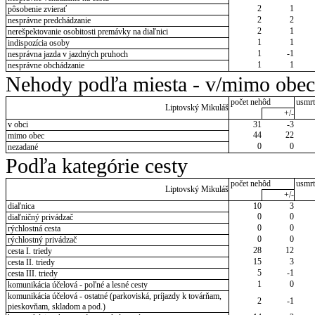
2
1
pôsobenie zvierať
2
2
nesprávne predchádzanie
2
1
nerešpektovanie osobitosti premávky na diaľnici
1
1
indispozícia osoby
1
-1
nesprávna jazda v jazdných pruhoch
1
1
nesprávne obchádzanie
Nehody podľa miesta - v/mimo obec
počet nehôd
usmrt
Liptovský Mikuláš
+/-
v obci
31
-3
44
22
mimo obec
0
0
nezadané
Podľa kategórie cesty
počet nehôd
usmrt
Liptovský Mikuláš
+/-
diaľnica
10
3
0
0
diaľničný privádzač
0
0
rýchlostná cesta
0
0
rýchlostný privádzač
28
12
cesta I. triedy
15
3
cesta II. triedy
5
-1
cesta III. triedy
1
0
komunikácia účelová - poľné a lesné cesty
komunikácia účelová - ostatné (parkoviská, príjazdy k továrňam,
2
-1
pieskovňam, skladom a pod.)