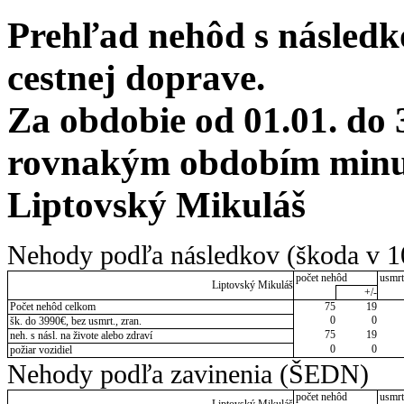
Prehľad nehôd s následko
cestnej doprave.
Za obdobie od 01.01. do 
rovnakým obdobím minul
Liptovský Mikuláš
Nehody podľa následkov (škoda v 1
počet nehôd
usmrt
Liptovský Mikuláš
+/-
Počet nehôd celkom
75
19
0
0
šk. do 3990€, bez usmrt., zran.
75
19
neh. s násl. na živote alebo zdraví
0
0
požiar vozidiel
Nehody podľa zavinenia (ŠEDN)
počet nehôd
usmrt