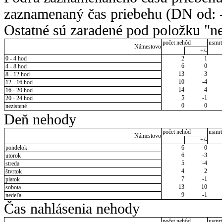
zaznamenaný čas priebehu (DN od: -
Ostatné sú zaradené pod položku "ne
počet nehôd
usmrt
Námestovo
+/-
0 - 4 hod
2
1
6
0
4 - 8 hod
13
3
8 - 12 hod
10
-4
12 - 16 hod
14
4
16 - 20 hod
5
-1
20 - 24 hod
0
0
nezistené
Deň nehody
počet nehôd
usmrt
Námestovo
+/-
pondelok
6
0
6
-3
utorok
5
-4
streda
4
2
štvrtok
7
-1
piatok
13
10
sobota
9
-1
nedeľa
Čas nahlásenia nehody
počet nehôd
usmrt