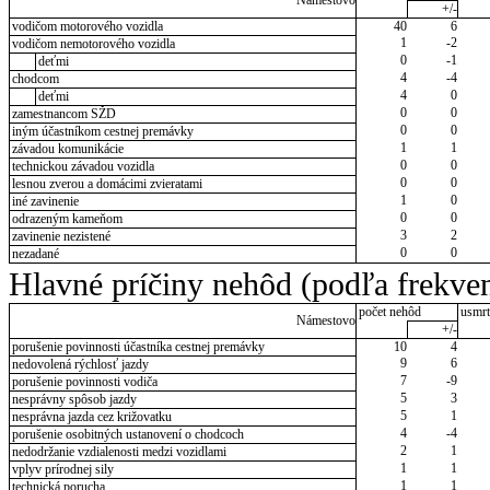
Námestovo
+/-
vodičom motorového vozidla
40
6
1
-2
vodičom nemotorového vozidla
0
-1
deťmi
4
-4
chodcom
4
0
deťmi
0
0
zamestnancom SŽD
0
0
iným účastníkom cestnej premávky
1
1
závadou komunikácie
0
0
technickou závadou vozidla
0
0
lesnou zverou a domácimi zvieratami
1
0
iné zavinenie
0
0
odrazeným kameňom
3
2
zavinenie nezistené
0
0
nezadané
Hlavné príčiny nehôd (podľa frekven
počet nehôd
usmrt
Námestovo
+/-
porušenie povinnosti účastníka cestnej premávky
10
4
9
6
nedovolená rýchlosť jazdy
7
-9
porušenie povinnosti vodiča
5
3
nesprávny spôsob jazdy
5
1
nesprávna jazda cez križovatku
4
-4
porušenie osobitných ustanovení o chodcoch
2
1
nedodržanie vzdialenosti medzi vozidlami
1
1
vplyv prírodnej sily
1
1
technická porucha