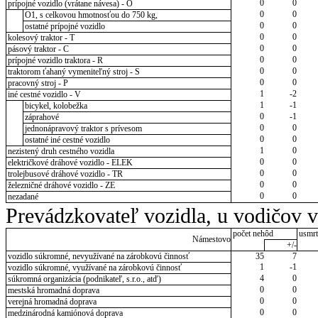
0
0
prípojné vozidlo (vrátane návesa) - O
0
0
O1, s celkovou hmotnosťou do 750 kg,
0
0
ostatné prípojné vozidlo
0
0
kolesový traktor - T
0
0
pásový traktor - C
0
0
prípojné vozidlo traktora - R
0
0
traktorom ťahaný vymeniteľný stroj - S
0
0
pracovný stroj - P
1
-2
iné cestné vozidlo - V
1
-1
bicykel, kolobežka
0
-1
záprahové
0
0
jednonápravový traktor s prívesom
0
0
ostatné iné cestné vozidlo
1
0
nezistený druh cestného vozidla
0
0
električkové dráhové vozidlo - ELEK
0
0
trolejbusové dráhové vozidlo - TR
0
0
železničné dráhové vozidlo - ZE
0
0
nezadané
Prevádzkovateľ vozidla, u vodičov 
počet nehôd
usmrt
Námestovo
+/-
vozidlo súkromné, nevyužívané na zárobkovú činnosť
35
7
1
-1
vozidlo súkromné, využívané na zárobkovú činnosť
4
0
súkromná organizácia (podnikateľ, s.r.o., atď)
0
0
mestská hromadná doprava
0
0
verejná hromadná doprava
0
0
medzinárodná kamiónová doprava