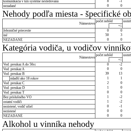
8
-1
komunikácia v km systéme nesledovaná
0
0
nezadané
Nehody podľa miesta - špecifické ob
počet nehôd
usmrt
Námestovo
+/-
železničné priecestie
0
0
50
3
iné
0
0
NEZADANÉ
Kategória vodiča, u vodičov vinník
počet nehôd
usmrt
Námestovo
+/-
Vod. preukaz A do 50cc
0
-2
0
0
Vod. preukaz A
39
13
Vod. preukaz B
1
1
mladší ako 18 rokov
2
0
Vod. preukaz C
1
0
Vod. preukaz D
0
0
Vod. preukaz T
1
-2
Bez príslušného VO
1
-2
ostatní vodiči
0
-1
nezistené, vodič ušiel
0
0
nezistené
0
0
NEZADANÉ
Alkohol u vinníka nehody