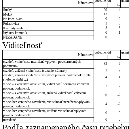
počet nehôd
usmrt
Námestovo
+/-
Suchý
29
-4
13
3
Mokrý
0
0
Na kom. blato
3
0
Poľadovica
5
5
Kašovitý sneh
0
-1
Iný stav komunik.
0
0
NEZADANÉ
Viditeľnosť
počet nehôd
usmrt
Námestovo
+/-
cez deň, viditeľnosť neznížená vplyvom poveternostných
32
2
podmienok
3
2
cez deň, znížená viditeľnosť (svitanie, súmrak)
cez deň, znížená viditeľnosť vplyvom poveter. podmienok (hmla,
4
1
sneženie, dážď ...)
v noci - s verejným osvetlením, viditeľnosť neznížená vplyvom
7
2
poveter. podmienok
v noci - s verejným osvetlením, znížená viditeľnosť vplyvom
0
-2
poveter. podmienok
v noci bez verejného osvetlenia, viditeľnosť neznížená vplyvom
4
-2
poveter. podmienok
v noci bez verejného osvetlenia, znížená viditeľnosť vplyvom
0
0
poveter. podmienok
0
0
nezadané
Podľa zaznamenaného času priebehu