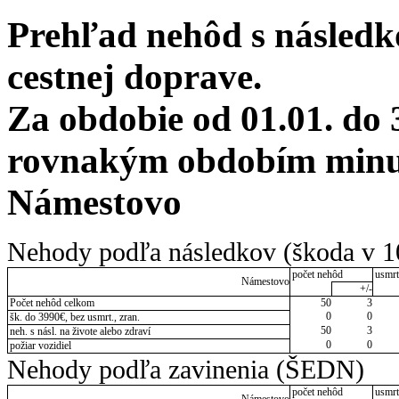
Prehľad nehôd s následko
cestnej doprave.
Za obdobie od 01.01. do 
rovnakým obdobím minul
Námestovo
Nehody podľa následkov (škoda v 1
počet nehôd
usmrt
Námestovo
+/-
Počet nehôd celkom
50
3
0
0
šk. do 3990€, bez usmrt., zran.
50
3
neh. s násl. na živote alebo zdraví
0
0
požiar vozidiel
Nehody podľa zavinenia (ŠEDN)
počet nehôd
usmrt