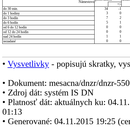
Námestovo
+/-
do 30 min.
34
-1
3
0
do 1 hodiny
7
2
do 3 hodín
5
1
do 6 hodín
0
0
od 6 do 12 hodín
0
0
od 12 do 24 hodín
1
1
nad 24 hodín
0
0
nezadané
•
Vysvetlivky
- popisujú skratky, vys
• Dokument: mesacna/dnzr/dnzr-550
• Zdroj dát: systém IS DN
• Platnosť dát: aktuálnych ku: 04.1
01:13
• Generované: 04.11.2015 19:25 (ce