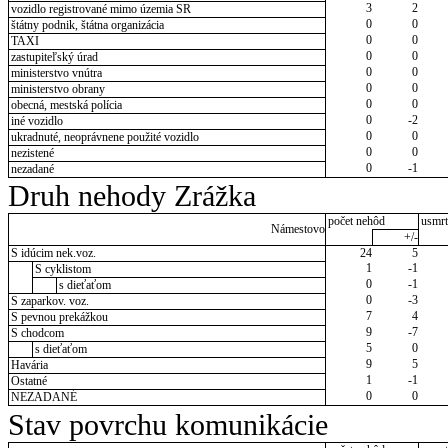
3
2
vozidlo registrované mimo územia SR
0
0
štátny podnik, štátna organizácia
0
0
TAXI
0
0
zastupiteľský úrad
0
0
ministerstvo vnútra
0
0
ministerstvo obrany
0
0
obecná, mestská polícia
0
-2
iné vozidlo
0
0
ukradnuté, neoprávnene použité vozidlo
0
0
nezistené
0
-1
nezadané
Druh nehody Zrážka
počet nehôd
usmrt
Námestovo
+/-
S idúcim nek.voz.
24
5
1
-1
S cyklistom
0
-1
s dieťaťom
0
-3
S zaparkov. voz.
7
4
S pevnou prekážkou
9
-7
S chodcom
5
0
s dieťaťom
9
5
Havária
1
-1
Ostatné
0
0
NEZADANÉ
Stav povrchu komunikácie