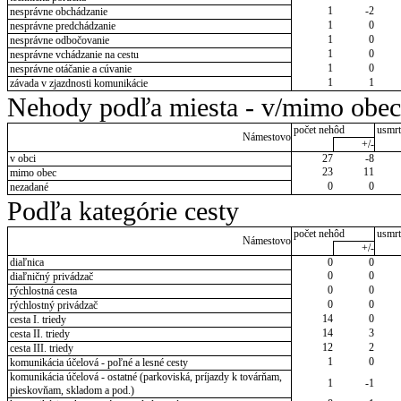
1
-2
nesprávne obchádzanie
1
0
nesprávne predchádzanie
1
0
nesprávne odbočovanie
1
0
nesprávne vchádzanie na cestu
1
0
nesprávne otáčanie a cúvanie
1
1
závada v zjazdnosti komunikácie
Nehody podľa miesta - v/mimo obec
počet nehôd
usmrt
Námestovo
+/-
v obci
27
-8
23
11
mimo obec
0
0
nezadané
Podľa kategórie cesty
počet nehôd
usmrt
Námestovo
+/-
diaľnica
0
0
0
0
diaľničný privádzač
0
0
rýchlostná cesta
0
0
rýchlostný privádzač
14
0
cesta I. triedy
14
3
cesta II. triedy
12
2
cesta III. triedy
1
0
komunikácia účelová - poľné a lesné cesty
komunikácia účelová - ostatné (parkoviská, príjazdy k továrňam,
1
-1
pieskovňam, skladom a pod.)