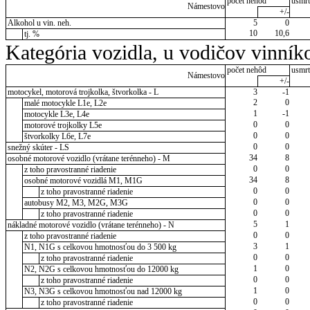
počet nehôd
usmrt
Námestovo
+/-
Alkohol u vin. neh.
5
0
10
10,6
tj. %
Kategória vozidla, u vodičov vinník
počet nehôd
usmrt
Námestovo
+/-
motocykel, motorová trojkolka, štvorkolka - L
3
-1
2
0
malé motocykle L1e, L2e
1
-1
motocykle L3e, L4e
0
0
motorové trojkolky L5e
0
0
štvorkolky L6e, L7e
0
0
snežný skúter - LS
34
8
osobné motorové vozidlo (vrátane terénneho) - M
0
0
z toho pravostranné riadenie
34
8
osobné motorové vozidlá M1, M1G
0
0
z toho pravostranné riadenie
0
0
autobusy M2, M3, M2G, M3G
0
0
z toho pravostranné riadenie
5
1
nákladné motorové vozidlo (vrátane terénneho) - N
0
0
z toho pravostranné riadenie
3
1
N1, N1G s celkovou hmotnosťou do 3 500 kg
0
0
z toho pravostranné riadenie
1
0
N2, N2G s celkovou hmotnosťou do 12000 kg
0
0
z toho pravostranné riadenie
1
0
N3, N3G s celkovou hmotnosťou nad 12000 kg
0
0
z toho pravostranné riadenie