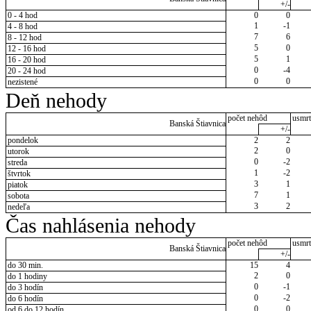
+/-
0 - 4 hod
0
0
1
-1
4 - 8 hod
7
6
8 - 12 hod
5
0
12 - 16 hod
5
1
16 - 20 hod
0
-4
20 - 24 hod
0
0
nezistené
Deň nehody
počet nehôd
usmrt
Banská Štiavnica
+/-
pondelok
2
2
2
0
utorok
0
-2
streda
1
-2
štvrtok
3
1
piatok
7
1
sobota
3
2
nedeľa
Čas nahlásenia nehody
počet nehôd
usmrt
Banská Štiavnica
+/-
do 30 min.
15
4
2
0
do 1 hodiny
0
-1
do 3 hodín
0
-2
do 6 hodín
0
0
od 6 do 12 hodín