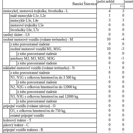
počet nehôd
usmrt
Banská Štiavnica
+/-
motocykel, motorová trojkolka, štvorkolka - L
4
3
1
0
malé motocykle L1e, L2e
3
3
motocykle L3e, L4e
0
0
motorové trojkolky L5e
0
0
štvorkolky L6e, L7e
0
0
snežný skúter - LS
10
-4
osobné motorové vozidlo (vrátane terénneho) - M
0
0
z toho pravostranné riadenie
10
-3
osobné motorové vozidlá M1, M1G
0
0
z toho pravostranné riadenie
0
-1
autobusy M2, M3, M2G, M3G
0
0
z toho pravostranné riadenie
1
0
nákladné motorové vozidlo (vrátane terénneho) - N
0
0
z toho pravostranné riadenie
1
0
N1, N1G s celkovou hmotnosťou do 3 500 kg
0
0
z toho pravostranné riadenie
0
0
N2, N2G s celkovou hmotnosťou do 12000 kg
0
0
z toho pravostranné riadenie
0
0
N3, N3G s celkovou hmotnosťou nad 12000 kg
0
0
z toho pravostranné riadenie
0
0
prípojné vozidlo (vrátane návesa) - O
0
0
O1, s celkovou hmotnosťou do 750 kg,
0
0
ostatné prípojné vozidlo
0
0
kolesový traktor - T
0
0
pásový traktor - C
0
0
prípojné vozidlo traktora - R