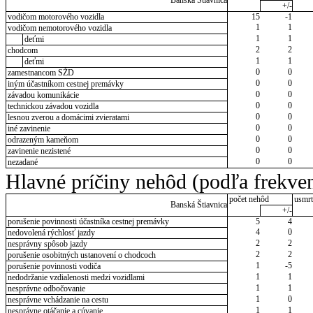
Banská Štiavnica
+/-
vodičom motorového vozidla
15
-1
1
1
vodičom nemotorového vozidla
1
1
deťmi
2
2
chodcom
1
1
deťmi
0
0
zamestnancom SŽD
0
0
iným účastníkom cestnej premávky
0
0
závadou komunikácie
0
0
technickou závadou vozidla
0
0
lesnou zverou a domácimi zvieratami
0
0
iné zavinenie
0
0
odrazeným kameňom
0
0
zavinenie nezistené
0
0
nezadané
Hlavné príčiny nehôd (podľa frekven
počet nehôd
usmrt
Banská Štiavnica
+/-
porušenie povinnosti účastníka cestnej premávky
5
4
4
0
nedovolená rýchlosť jazdy
2
2
nesprávny spôsob jazdy
2
2
porušenie osobitných ustanovení o chodcoch
1
-5
porušenie povinnosti vodiča
1
1
nedodržanie vzdialenosti medzi vozidlami
1
1
nesprávne odbočovanie
1
0
nesprávne vchádzanie na cestu
1
1
nesprávne otáčanie a cúvanie