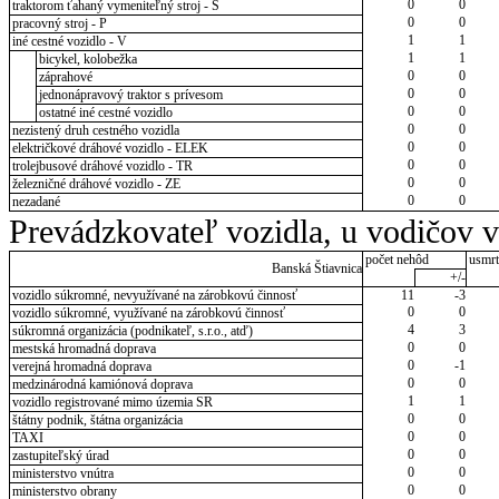
0
0
traktorom ťahaný vymeniteľný stroj - S
0
0
pracovný stroj - P
1
1
iné cestné vozidlo - V
1
1
bicykel, kolobežka
0
0
záprahové
0
0
jednonápravový traktor s prívesom
0
0
ostatné iné cestné vozidlo
0
0
nezistený druh cestného vozidla
0
0
električkové dráhové vozidlo - ELEK
0
0
trolejbusové dráhové vozidlo - TR
0
0
železničné dráhové vozidlo - ZE
0
0
nezadané
Prevádzkovateľ vozidla, u vodičov 
počet nehôd
usmrt
Banská Štiavnica
+/-
vozidlo súkromné, nevyužívané na zárobkovú činnosť
11
-3
0
0
vozidlo súkromné, využívané na zárobkovú činnosť
4
3
súkromná organizácia (podnikateľ, s.r.o., atď)
0
0
mestská hromadná doprava
0
-1
verejná hromadná doprava
0
0
medzinárodná kamiónová doprava
1
1
vozidlo registrované mimo územia SR
0
0
štátny podnik, štátna organizácia
0
0
TAXI
0
0
zastupiteľský úrad
0
0
ministerstvo vnútra
0
0
ministerstvo obrany