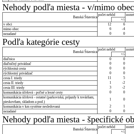
Nehody podľa miesta - v/mimo obec
počet nehôd
usmrt
Banská Štiavnica
+/-
v obci
12
6
6
-4
mimo obec
0
0
nezadané
Podľa kategórie cesty
počet nehôd
usmrt
Banská Štiavnica
+/-
diaľnica
0
0
0
0
diaľničný privádzač
0
0
rýchlostná cesta
0
0
rýchlostný privádzač
11
5
cesta I. triedy
1
-2
cesta II. triedy
3
-2
cesta III. triedy
0
0
komunikácia účelová - poľné a lesné cesty
komunikácia účelová - ostatné (parkoviská, príjazdy k továrňam,
1
0
pieskovňam, skladom a pod.)
2
1
komunikácia v km systéme nesledovaná
0
0
nezadané
Nehody podľa miesta - špecifické ob
počet nehôd
usmrt
Banská Štiavnica
+/-