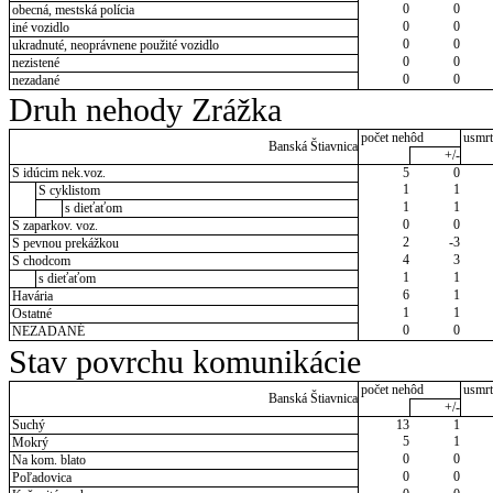
0
0
obecná, mestská polícia
0
0
iné vozidlo
0
0
ukradnuté, neoprávnene použité vozidlo
0
0
nezistené
0
0
nezadané
Druh nehody Zrážka
počet nehôd
usmrt
Banská Štiavnica
+/-
S idúcim nek.voz.
5
0
1
1
S cyklistom
1
1
s dieťaťom
0
0
S zaparkov. voz.
2
-3
S pevnou prekážkou
4
3
S chodcom
1
1
s dieťaťom
6
1
Havária
1
1
Ostatné
0
0
NEZADANÉ
Stav povrchu komunikácie
počet nehôd
usmrt
Banská Štiavnica
+/-
Suchý
13
1
5
1
Mokrý
0
0
Na kom. blato
0
0
Poľadovica