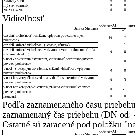
0
0
Kašovitý sneh
0
0
Iný stav komunik.
0
0
NEZADANÉ
Viditeľnosť
počet nehôd
usmrt
Banská Štiavnica
+/-
cez deň, viditeľnosť neznížená vplyvom poveternostných
16
7
podmienok
1
-1
cez deň, znížená viditeľnosť (svitanie, súmrak)
cez deň, znížená viditeľnosť vplyvom poveter. podmienok (hmla,
0
0
sneženie, dážď ...)
v noci - s verejným osvetlením, viditeľnosť neznížená vplyvom
1
0
poveter. podmienok
v noci - s verejným osvetlením, znížená viditeľnosť vplyvom
0
0
poveter. podmienok
v noci bez verejného osvetlenia, viditeľnosť neznížená vplyvom
0
-3
poveter. podmienok
v noci bez verejného osvetlenia, znížená viditeľnosť vplyvom
0
-1
poveter. podmienok
0
0
nezadané
Podľa zaznamenaného času priebehu
zaznamenaný čas priebehu (DN od: -
Ostatné sú zaradené pod položku "ne
počet nehôd
usmrt
Banská Štiavnica