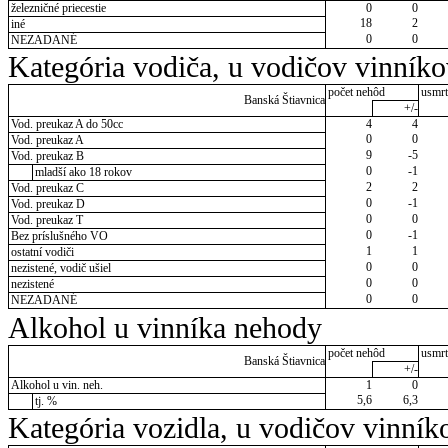
železničné priecestie
0
0
18
2
iné
0
0
NEZADANÉ
Kategória vodiča, u vodičov vinník
počet nehôd
usmrt
Banská Štiavnica
+/-
Vod. preukaz A do 50cc
4
4
0
0
Vod. preukaz A
9
-5
Vod. preukaz B
0
-1
mladší ako 18 rokov
2
2
Vod. preukaz C
0
-1
Vod. preukaz D
0
0
Vod. preukaz T
0
-1
Bez príslušného VO
1
1
ostatní vodiči
0
0
nezistené, vodič ušiel
0
0
nezistené
0
0
NEZADANÉ
Alkohol u vinníka nehody
počet nehôd
usmrt
Banská Štiavnica
+/-
Alkohol u vin. neh.
1
0
5,6
6,3
tj. %
Kategória vozidla, u vodičov vinník