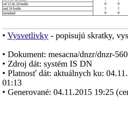
0
0
od 12 do 24 hodín
1
1
nad 24 hodín
0
0
nezadané
•
Vysvetlivky
- popisujú skratky, vys
• Dokument: mesacna/dnzr/dnzr-560
• Zdroj dát: systém IS DN
• Platnosť dát: aktuálnych ku: 04.1
01:13
• Generované: 04.11.2015 19:25 (ce