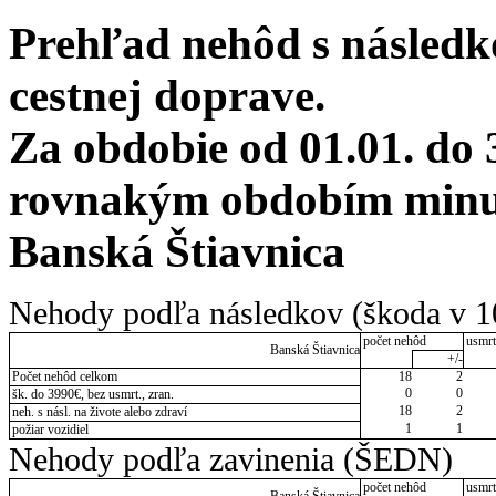
Prehľad nehôd s následko
cestnej doprave.
Za obdobie od 01.01. do 
rovnakým obdobím minul
Banská Štiavnica
Nehody podľa následkov (škoda v 1
počet nehôd
usmrt
Banská Štiavnica
+/-
Počet nehôd celkom
18
2
0
0
šk. do 3990€, bez usmrt., zran.
18
2
neh. s násl. na živote alebo zdraví
1
1
požiar vozidiel
Nehody podľa zavinenia (ŠEDN)
počet nehôd
usmrt