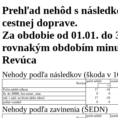
Prehľad nehôd s následko
cestnej doprave.
Za obdobie od 01.01. do 
rovnakým obdobím minul
Revúca
Nehody podľa následkov (škoda v 1
počet nehôd
usmrt
Revúca
+/-
Počet nehôd celkom
17
-10
0
0
šk. do 3990€, bez usmrt., zran.
17
-10
neh. s násl. na živote alebo zdraví
0
0
požiar vozidiel
Nehody podľa zavinenia (ŠEDN)
počet nehôd
usmrt