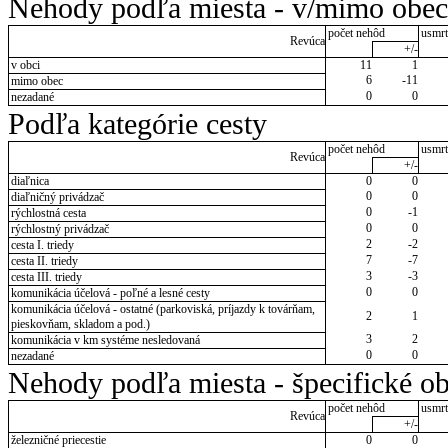
Nehody podľa miesta - v/mimo obec
počet nehôd
usmrt
Revúca
+/-
v obci
11
1
6
-11
mimo obec
0
0
nezadané
Podľa kategórie cesty
počet nehôd
usmrt
Revúca
+/-
diaľnica
0
0
0
0
diaľničný privádzač
0
-1
rýchlostná cesta
0
0
rýchlostný privádzač
2
-2
cesta I. triedy
7
-7
cesta II. triedy
3
-3
cesta III. triedy
0
0
komunikácia účelová - poľné a lesné cesty
komunikácia účelová - ostatné (parkoviská, príjazdy k továrňam,
2
1
pieskovňam, skladom a pod.)
3
2
komunikácia v km systéme nesledovaná
0
0
nezadané
Nehody podľa miesta - špecifické ob
počet nehôd
usmrt
Revúca
+/-
železničné priecestie
0
0