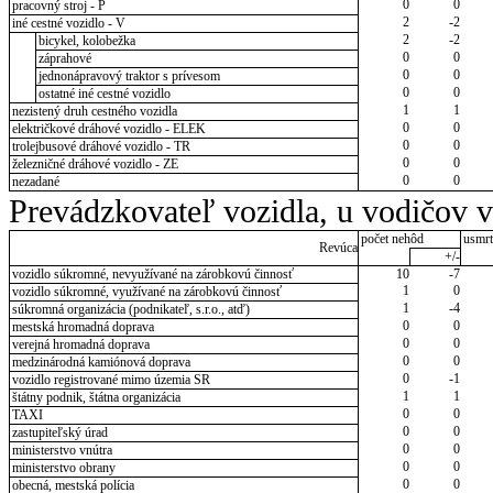
0
0
pracovný stroj - P
2
-2
iné cestné vozidlo - V
2
-2
bicykel, kolobežka
0
0
záprahové
0
0
jednonápravový traktor s prívesom
0
0
ostatné iné cestné vozidlo
1
1
nezistený druh cestného vozidla
0
0
električkové dráhové vozidlo - ELEK
0
0
trolejbusové dráhové vozidlo - TR
0
0
železničné dráhové vozidlo - ZE
0
0
nezadané
Prevádzkovateľ vozidla, u vodičov 
počet nehôd
usmrt
Revúca
+/-
vozidlo súkromné, nevyužívané na zárobkovú činnosť
10
-7
1
0
vozidlo súkromné, využívané na zárobkovú činnosť
1
-4
súkromná organizácia (podnikateľ, s.r.o., atď)
0
0
mestská hromadná doprava
0
0
verejná hromadná doprava
0
0
medzinárodná kamiónová doprava
0
-1
vozidlo registrované mimo územia SR
1
1
štátny podnik, štátna organizácia
0
0
TAXI
0
0
zastupiteľský úrad
0
0
ministerstvo vnútra
0
0
ministerstvo obrany
0
0
obecná, mestská polícia