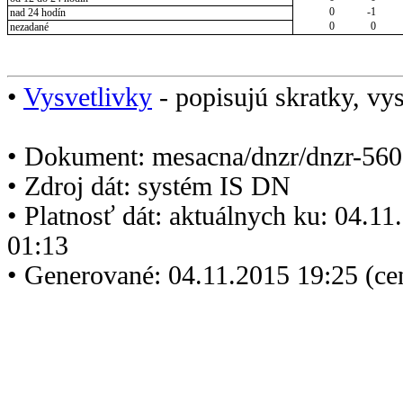
0
-1
nad 24 hodín
0
0
nezadané
•
Vysvetlivky
- popisujú skratky, vys
• Dokument: mesacna/dnzr/dnzr-560
• Zdroj dát: systém IS DN
• Platnosť dát: aktuálnych ku: 04.1
01:13
• Generované: 04.11.2015 19:25 (ce