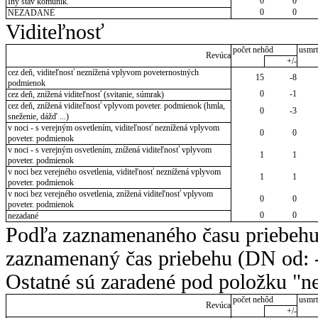
0
0
Iný stav komunik.
0
0
NEZADANÉ
Viditeľnosť
počet nehôd
usmrt
Revúca
+/-
cez deň, viditeľnosť neznížená vplyvom poveternostných
15
-8
podmienok
0
-1
cez deň, znížená viditeľnosť (svitanie, súmrak)
cez deň, znížená viditeľnosť vplyvom poveter. podmienok (hmla,
0
-3
sneženie, dážď ...)
v noci - s verejným osvetlením, viditeľnosť neznížená vplyvom
0
0
poveter. podmienok
v noci - s verejným osvetlením, znížená viditeľnosť vplyvom
1
1
poveter. podmienok
v noci bez verejného osvetlenia, viditeľnosť neznížená vplyvom
1
1
poveter. podmienok
v noci bez verejného osvetlenia, znížená viditeľnosť vplyvom
0
0
poveter. podmienok
0
0
nezadané
Podľa zaznamenaného času priebehu
zaznamenaný čas priebehu (DN od: -
Ostatné sú zaradené pod položku "ne
počet nehôd
usmrt
Revúca
+/-