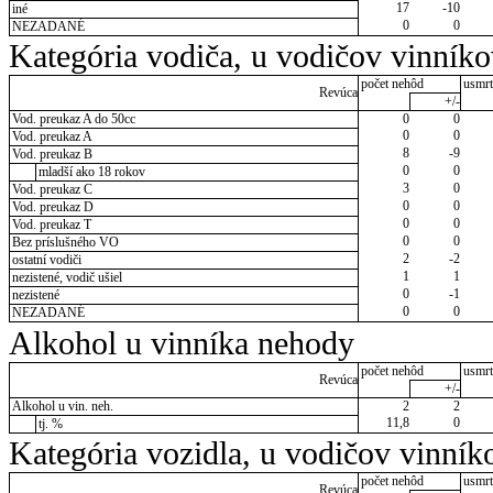
17
-10
iné
0
0
NEZADANÉ
Kategória vodiča, u vodičov vinník
počet nehôd
usmrt
Revúca
+/-
Vod. preukaz A do 50cc
0
0
0
0
Vod. preukaz A
8
-9
Vod. preukaz B
0
0
mladší ako 18 rokov
3
0
Vod. preukaz C
0
0
Vod. preukaz D
0
0
Vod. preukaz T
0
0
Bez príslušného VO
2
-2
ostatní vodiči
1
1
nezistené, vodič ušiel
0
-1
nezistené
0
0
NEZADANÉ
Alkohol u vinníka nehody
počet nehôd
usmrt
Revúca
+/-
Alkohol u vin. neh.
2
2
11,8
0
tj. %
Kategória vozidla, u vodičov vinník
počet nehôd
usmrt
Revúca