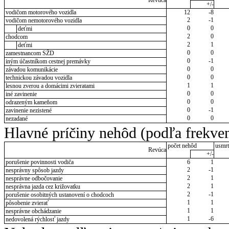
Revúca
+/-
vodičom motorového vozidla
12
-8
2
-1
vodičom nemotorového vozidla
0
0
deťmi
2
0
chodcom
2
1
deťmi
0
0
zamestnancom SŽD
0
-1
iným účastníkom cestnej premávky
0
0
závadou komunikácie
0
0
technickou závadou vozidla
1
1
lesnou zverou a domácimi zvieratami
0
0
iné zavinenie
0
0
odrazeným kameňom
0
-1
zavinenie nezistené
0
0
nezadané
Hlavné príčiny nehôd (podľa frekven
počet nehôd
usmrt
Revúca
+/-
porušenie povinnosti vodiča
6
1
2
-1
nesprávny spôsob jazdy
2
1
nesprávne odbočovanie
2
1
nesprávna jazda cez križovatku
2
-1
porušenie osobitných ustanovení o chodcoch
1
1
pôsobenie zvierať
1
1
nesprávne obchádzanie
1
-6
nedovolená rýchlosť jazdy