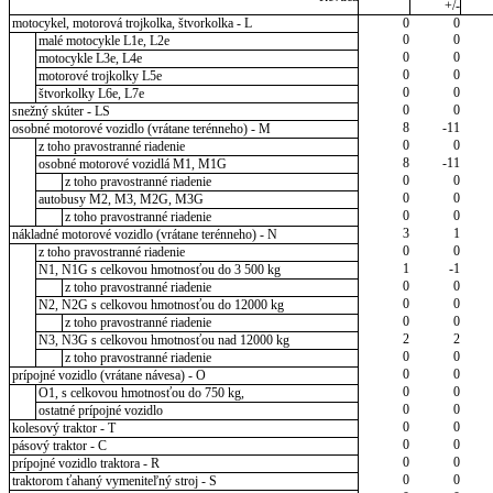
+/-
motocykel, motorová trojkolka, štvorkolka - L
0
0
0
0
malé motocykle L1e, L2e
0
0
motocykle L3e, L4e
0
0
motorové trojkolky L5e
0
0
štvorkolky L6e, L7e
0
0
snežný skúter - LS
8
-11
osobné motorové vozidlo (vrátane terénneho) - M
0
0
z toho pravostranné riadenie
8
-11
osobné motorové vozidlá M1, M1G
0
0
z toho pravostranné riadenie
0
0
autobusy M2, M3, M2G, M3G
0
0
z toho pravostranné riadenie
3
1
nákladné motorové vozidlo (vrátane terénneho) - N
0
0
z toho pravostranné riadenie
1
-1
N1, N1G s celkovou hmotnosťou do 3 500 kg
0
0
z toho pravostranné riadenie
0
0
N2, N2G s celkovou hmotnosťou do 12000 kg
0
0
z toho pravostranné riadenie
2
2
N3, N3G s celkovou hmotnosťou nad 12000 kg
0
0
z toho pravostranné riadenie
0
0
prípojné vozidlo (vrátane návesa) - O
0
0
O1, s celkovou hmotnosťou do 750 kg,
0
0
ostatné prípojné vozidlo
0
0
kolesový traktor - T
0
0
pásový traktor - C
0
0
prípojné vozidlo traktora - R
0
0
traktorom ťahaný vymeniteľný stroj - S