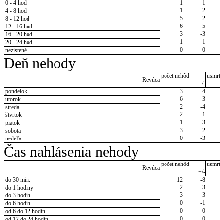
0 - 4 hod
1
1
1
-2
4 - 8 hod
5
-2
8 - 12 hod
6
-5
12 - 16 hod
3
-3
16 - 20 hod
1
1
20 - 24 hod
0
0
nezistené
Deň nehody
počet nehôd
usmrt
Revúca
+/-
pondelok
3
-4
6
3
utorok
2
-4
streda
2
-1
štvrtok
1
-3
piatok
3
2
sobota
0
-3
nedeľa
Čas nahlásenia nehody
počet nehôd
usmrt
Revúca
+/-
do 30 min.
12
-8
2
-3
do 1 hodiny
3
3
do 3 hodín
0
-1
do 6 hodín
0
0
od 6 do 12 hodín
0
0
od 12 do 24 hodín