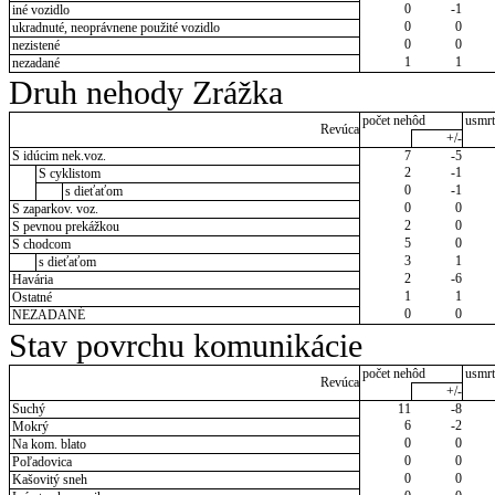
0
-1
iné vozidlo
0
0
ukradnuté, neoprávnene použité vozidlo
0
0
nezistené
1
1
nezadané
Druh nehody Zrážka
počet nehôd
usmrt
Revúca
+/-
S idúcim nek.voz.
7
-5
2
-1
S cyklistom
0
-1
s dieťaťom
0
0
S zaparkov. voz.
2
0
S pevnou prekážkou
5
0
S chodcom
3
1
s dieťaťom
2
-6
Havária
1
1
Ostatné
0
0
NEZADANÉ
Stav povrchu komunikácie
počet nehôd
usmrt
Revúca
+/-
Suchý
11
-8
6
-2
Mokrý
0
0
Na kom. blato
0
0
Poľadovica
0
0
Kašovitý sneh