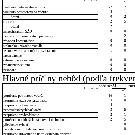
Humenné
+/-
vodičom motorového vozidla
27
-7
4
1
vodičom nemotorového vozidla
0
-2
deťmi
2
-5
chodcom
2
-1
deťmi
0
0
zamestnancom SŽD
1
-2
iným účastníkom cestnej premávky
0
0
závadou komunikácie
0
0
technickou závadou vozidla
1
0
lesnou zverou a domácimi zvieratami
1
1
iné zavinenie
0
0
odrazeným kameňom
0
0
zavinenie nezistené
0
0
nezadané
Hlavné príčiny nehôd (podľa frekven
počet nehôd
usmrt
Humenné
+/-
porušenie povinnosti vodiča
16
1
5
0
nesprávna jazda cez križovatku
4
1
nesprávne odbočovanie
3
-6
nedovolená rýchlosť jazdy
2
-1
nesprávne predchádzanie
2
-5
porušenie osobitných ustanovení o chodcoch
1
0
pôsobenie zvierať
1
0
nedodržanie vzdialenosti medzi vozidlami
1
1
nesprávne správanie sa na železničnom priecestí