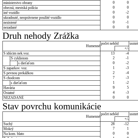
0
0
ministerstvo obrany
0
0
obecná, mestská polícia
0
-2
iné vozidlo
0
0
ukradnuté, neoprávnene použité vozidlo
0
-1
nezistené
0
0
nezadané
Druh nehody Zrážka
počet nehôd
usmrt
Humenné
+/-
S idúcim nek.voz.
13
-4
2
-1
S cyklistom
0
-2
s dieťaťom
1
-3
S zaparkov. voz.
2
-4
S pevnou prekážkou
7
-3
S chodcom
1
-2
s dieťaťom
9
5
Havária
4
-3
Ostatné
0
0
NEZADANÉ
Stav povrchu komunikácie
počet nehôd
usmrt
Humenné
+/-
Suchý
28
-12
7
1
Mokrý
0
0
Na kom. blato