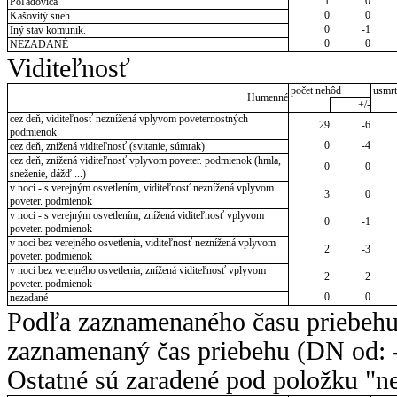
1
0
Poľadovica
0
0
Kašovitý sneh
0
-1
Iný stav komunik.
0
0
NEZADANÉ
Viditeľnosť
počet nehôd
usmrt
Humenné
+/-
cez deň, viditeľnosť neznížená vplyvom poveternostných
29
-6
podmienok
0
-4
cez deň, znížená viditeľnosť (svitanie, súmrak)
cez deň, znížená viditeľnosť vplyvom poveter. podmienok (hmla,
0
0
sneženie, dážď ...)
v noci - s verejným osvetlením, viditeľnosť neznížená vplyvom
3
0
poveter. podmienok
v noci - s verejným osvetlením, znížená viditeľnosť vplyvom
0
-1
poveter. podmienok
v noci bez verejného osvetlenia, viditeľnosť neznížená vplyvom
2
-3
poveter. podmienok
v noci bez verejného osvetlenia, znížená viditeľnosť vplyvom
2
2
poveter. podmienok
0
0
nezadané
Podľa zaznamenaného času priebehu
zaznamenaný čas priebehu (DN od: -
Ostatné sú zaradené pod položku "ne