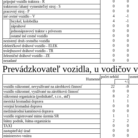
0
0
prípojné vozidlo traktora - R
0
0
traktorom ťahaný vymeniteľný stroj - S
0
0
pracovný stroj - P
4
-1
iné cestné vozidlo - V
4
-1
bicykel, kolobežka
0
0
záprahové
0
0
jednonápravový traktor s prívesom
0
0
ostatné iné cestné vozidlo
0
0
nezistený druh cestného vozidla
0
0
električkové dráhové vozidlo - ELEK
0
0
trolejbusové dráhové vozidlo - TR
0
0
železničné dráhové vozidlo - ZE
0
0
nezadané
Prevádzkovateľ vozidla, u vodičov 
počet nehôd
usmrt
Humenné
+/-
vozidlo súkromné, nevyužívané na zárobkovú činnosť
22
-9
0
0
vozidlo súkromné, využívané na zárobkovú činnosť
8
2
súkromná organizácia (podnikateľ, s.r.o., atď)
1
1
mestská hromadná doprava
0
0
verejná hromadná doprava
0
0
medzinárodná kamiónová doprava
1
1
vozidlo registrované mimo územia SR
2
2
štátny podnik, štátna organizácia
0
0
TAXI
0
0
zastupiteľský úrad
0
0
ministerstvo vnútra