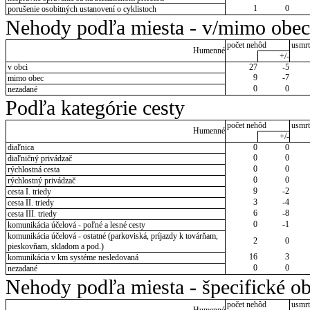
1
0
porušenie osobitných ustanovení o cyklistoch
Nehody podľa miesta - v/mimo obec
počet nehôd
usmrt
Humenné
+/-
v obci
27
-5
9
-7
mimo obec
0
0
nezadané
Podľa kategórie cesty
počet nehôd
usmrt
Humenné
+/-
diaľnica
0
0
0
0
diaľničný privádzač
0
0
rýchlostná cesta
0
0
rýchlostný privádzač
9
-2
cesta I. triedy
3
-4
cesta II. triedy
6
-8
cesta III. triedy
0
-1
komunikácia účelová - poľné a lesné cesty
komunikácia účelová - ostatné (parkoviská, príjazdy k továrňam,
2
0
pieskovňam, skladom a pod.)
16
3
komunikácia v km systéme nesledovaná
0
0
nezadané
Nehody podľa miesta - špecifické ob
počet nehôd
usmrt