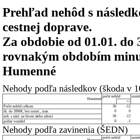
Prehľad nehôd s následko
cestnej doprave.
Za obdobie od 01.01. do 
rovnakým obdobím minul
Humenné
Nehody podľa následkov (škoda v 1
počet nehôd
usmrt
Humenné
+/-
Počet nehôd celkom
36
-12
0
0
šk. do 3990€, bez usmrt., zran.
36
-12
neh. s násl. na živote alebo zdraví
0
-1
požiar vozidiel
Nehody podľa zavinenia (ŠEDN)
počet nehôd
usmrt