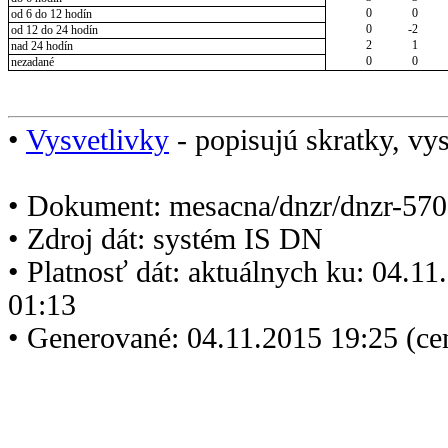
0
0
od 6 do 12 hodín
0
-2
od 12 do 24 hodín
2
1
nad 24 hodín
0
0
nezadané
•
Vysvetlivky
- popisujú skratky, vys
• Dokument: mesacna/dnzr/dnzr-570
• Zdroj dát: systém IS DN
• Platnosť dát: aktuálnych ku: 04.1
01:13
• Generované: 04.11.2015 19:25 (ce