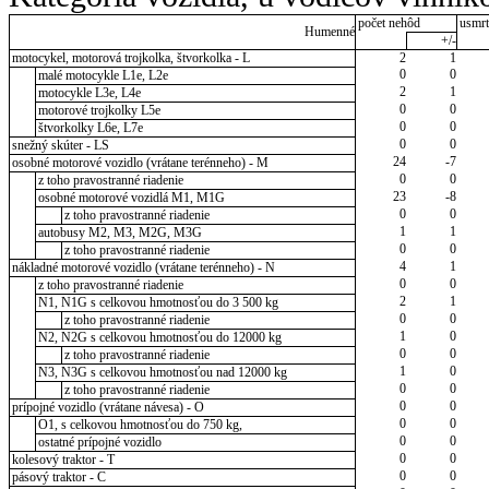
počet nehôd
usmrt
Humenné
+/-
motocykel, motorová trojkolka, štvorkolka - L
2
1
0
0
malé motocykle L1e, L2e
2
1
motocykle L3e, L4e
0
0
motorové trojkolky L5e
0
0
štvorkolky L6e, L7e
0
0
snežný skúter - LS
24
-7
osobné motorové vozidlo (vrátane terénneho) - M
0
0
z toho pravostranné riadenie
23
-8
osobné motorové vozidlá M1, M1G
0
0
z toho pravostranné riadenie
1
1
autobusy M2, M3, M2G, M3G
0
0
z toho pravostranné riadenie
4
1
nákladné motorové vozidlo (vrátane terénneho) - N
0
0
z toho pravostranné riadenie
2
1
N1, N1G s celkovou hmotnosťou do 3 500 kg
0
0
z toho pravostranné riadenie
1
0
N2, N2G s celkovou hmotnosťou do 12000 kg
0
0
z toho pravostranné riadenie
1
0
N3, N3G s celkovou hmotnosťou nad 12000 kg
0
0
z toho pravostranné riadenie
0
0
prípojné vozidlo (vrátane návesa) - O
0
0
O1, s celkovou hmotnosťou do 750 kg,
0
0
ostatné prípojné vozidlo
0
0
kolesový traktor - T
0
0
pásový traktor - C