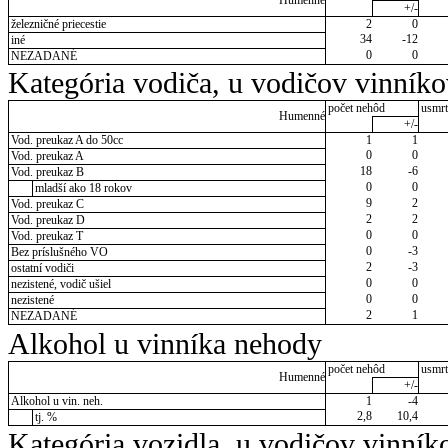
Humenné
+/-
železničné priecestie
2
0
34
-12
iné
0
0
NEZADANÉ
Kategória vodiča, u vodičov vinník
počet nehôd
usmrt
Humenné
+/-
Vod. preukaz A do 50cc
1
1
0
0
Vod. preukaz A
18
-6
Vod. preukaz B
0
0
mladší ako 18 rokov
9
2
Vod. preukaz C
2
2
Vod. preukaz D
0
0
Vod. preukaz T
0
-3
Bez príslušného VO
2
-3
ostatní vodiči
0
0
nezistené, vodič ušiel
0
0
nezistené
2
1
NEZADANÉ
Alkohol u vinníka nehody
počet nehôd
usmrt
Humenné
+/-
Alkohol u vin. neh.
1
-4
2,8
10,4
tj. %
Kategória vozidla, u vodičov vinník