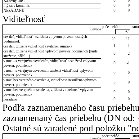
0
0
Kašovitý sneh
0
0
Iný stav komunik.
0
0
NEZADANÉ
Viditeľnosť
počet nehôd
usmrt
Levoča
+/-
cez deň, viditeľnosť neznížená vplyvom poveternostných
29
11
podmienok
1
1
cez deň, znížená viditeľnosť (svitanie, súmrak)
cez deň, znížená viditeľnosť vplyvom poveter. podmienok (hmla,
0
-2
sneženie, dážď ...)
v noci - s verejným osvetlením, viditeľnosť neznížená vplyvom
0
-1
poveter. podmienok
v noci - s verejným osvetlením, znížená viditeľnosť vplyvom
0
0
poveter. podmienok
v noci bez verejného osvetlenia, viditeľnosť neznížená vplyvom
5
0
poveter. podmienok
v noci bez verejného osvetlenia, znížená viditeľnosť vplyvom
0
0
poveter. podmienok
0
0
nezadané
Podľa zaznamenaného času priebehu
zaznamenaný čas priebehu (DN od: -
Ostatné sú zaradené pod položku "ne
počet nehôd
usmrt
Levoča