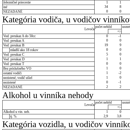
železničné priecestie
1
1
34
8
iné
0
0
NEZADANÉ
Kategória vodiča, u vodičov vinník
počet nehôd
usmrt
Levoča
+/-
Vod. preukaz A do 50cc
0
-1
0
0
Vod. preukaz A
19
9
Vod. preukaz B
0
0
mladší ako 18 rokov
5
0
Vod. preukaz C
1
1
Vod. preukaz D
0
0
Vod. preukaz T
1
0
Bez príslušného VO
1
-2
ostatní vodiči
1
0
nezistené, vodič ušiel
0
-1
nezistené
2
2
NEZADANÉ
Alkohol u vinníka nehody
počet nehôd
usmrt
Levoča
+/-
Alkohol u vin. neh.
1
0
2,9
3,8
tj. %
Kategória vozidla, u vodičov vinník