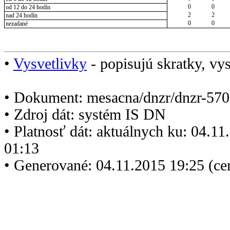
0
0
od 12 do 24 hodín
2
2
nad 24 hodín
0
0
nezadané
•
Vysvetlivky
- popisujú skratky, vys
• Dokument: mesacna/dnzr/dnzr-570
• Zdroj dát: systém IS DN
• Platnosť dát: aktuálnych ku: 04.1
01:13
• Generované: 04.11.2015 19:25 (ce