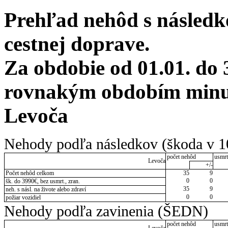
Prehľad nehôd s následko
cestnej doprave.
Za obdobie od 01.01. do 
rovnakým obdobím minul
Levoča
Nehody podľa následkov (škoda v 1
počet nehôd
usmrt
Levoča
+/-
Počet nehôd celkom
35
9
0
0
šk. do 3990€, bez usmrt., zran.
35
9
neh. s násl. na živote alebo zdraví
0
0
požiar vozidiel
Nehody podľa zavinenia (ŠEDN)
počet nehôd
usmrt