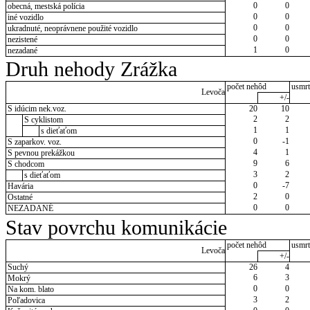
0
0
obecná, mestská polícia
0
0
iné vozidlo
0
0
ukradnuté, neoprávnene použité vozidlo
0
0
nezistené
1
0
nezadané
Druh nehody Zrážka
počet nehôd
usmrt
Levoča
+/-
S idúcim nek.voz.
20
10
2
2
S cyklistom
1
1
s dieťaťom
0
-1
S zaparkov. voz.
4
1
S pevnou prekážkou
9
6
S chodcom
3
2
s dieťaťom
0
-7
Havária
2
0
Ostatné
0
0
NEZADANÉ
Stav povrchu komunikácie
počet nehôd
usmrt
Levoča
+/-
Suchý
26
4
6
3
Mokrý
0
0
Na kom. blato
3
2
Poľadovica