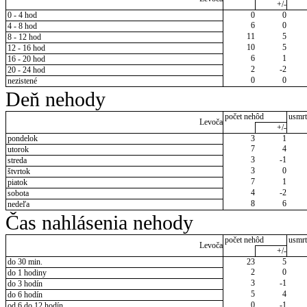
+/-
0 - 4 hod
0
0
6
0
4 - 8 hod
11
5
8 - 12 hod
10
5
12 - 16 hod
6
1
16 - 20 hod
2
-2
20 - 24 hod
0
0
nezistené
Deň nehody
počet nehôd
usmrt
Levoča
+/-
pondelok
3
1
7
4
utorok
3
-1
streda
3
0
štvrtok
7
1
piatok
4
-2
sobota
8
6
nedeľa
Čas nahlásenia nehody
počet nehôd
usmrt
Levoča
+/-
do 30 min.
23
5
2
0
do 1 hodiny
3
-1
do 3 hodín
5
4
do 6 hodín
0
-1
od 6 do 12 hodín