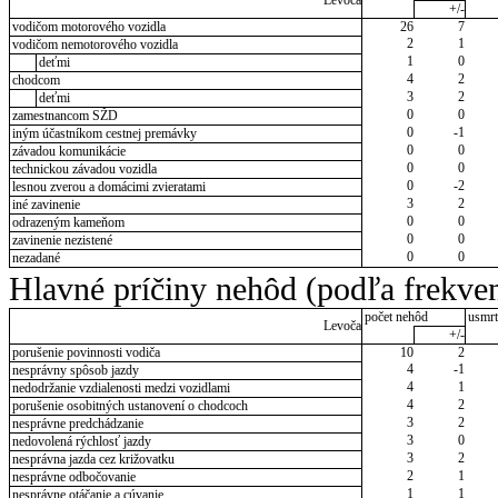
Levoča
+/-
vodičom motorového vozidla
26
7
2
1
vodičom nemotorového vozidla
1
0
deťmi
4
2
chodcom
3
2
deťmi
0
0
zamestnancom SŽD
0
-1
iným účastníkom cestnej premávky
0
0
závadou komunikácie
0
0
technickou závadou vozidla
0
-2
lesnou zverou a domácimi zvieratami
3
2
iné zavinenie
0
0
odrazeným kameňom
0
0
zavinenie nezistené
0
0
nezadané
Hlavné príčiny nehôd (podľa frekven
počet nehôd
usmrt
Levoča
+/-
porušenie povinnosti vodiča
10
2
4
-1
nesprávny spôsob jazdy
4
1
nedodržanie vzdialenosti medzi vozidlami
4
2
porušenie osobitných ustanovení o chodcoch
3
2
nesprávne predchádzanie
3
0
nedovolená rýchlosť jazdy
3
2
nesprávna jazda cez križovatku
2
1
nesprávne odbočovanie
1
1
nesprávne otáčanie a cúvanie