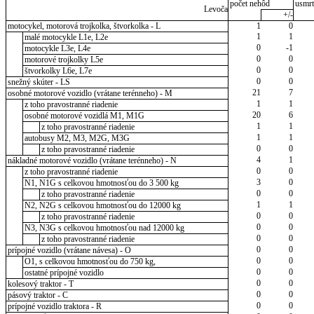
počet nehôd
usmrt
Levoča
+/-
motocykel, motorová trojkolka, štvorkolka - L
1
0
1
1
malé motocykle L1e, L2e
0
-1
motocykle L3e, L4e
0
0
motorové trojkolky L5e
0
0
štvorkolky L6e, L7e
0
0
snežný skúter - LS
21
7
osobné motorové vozidlo (vrátane terénneho) - M
1
1
z toho pravostranné riadenie
20
6
osobné motorové vozidlá M1, M1G
1
1
z toho pravostranné riadenie
1
1
autobusy M2, M3, M2G, M3G
0
0
z toho pravostranné riadenie
4
1
nákladné motorové vozidlo (vrátane terénneho) - N
0
0
z toho pravostranné riadenie
3
0
N1, N1G s celkovou hmotnosťou do 3 500 kg
0
0
z toho pravostranné riadenie
1
1
N2, N2G s celkovou hmotnosťou do 12000 kg
0
0
z toho pravostranné riadenie
0
0
N3, N3G s celkovou hmotnosťou nad 12000 kg
0
0
z toho pravostranné riadenie
0
0
prípojné vozidlo (vrátane návesa) - O
0
0
O1, s celkovou hmotnosťou do 750 kg,
0
0
ostatné prípojné vozidlo
0
0
kolesový traktor - T
0
0
pásový traktor - C
0
0
prípojné vozidlo traktora - R