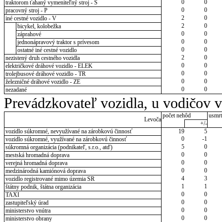
0
0
traktorom ťahaný vymeniteľný stroj - S
0
0
pracovný stroj - P
2
0
iné cestné vozidlo - V
2
0
bicykel, kolobežka
0
0
záprahové
0
0
jednonápravový traktor s prívesom
0
0
ostatné iné cestné vozidlo
2
0
nezistený druh cestného vozidla
0
0
električkové dráhové vozidlo - ELEK
0
0
trolejbusové dráhové vozidlo - TR
0
0
železničné dráhové vozidlo - ZE
0
0
nezadané
Prevádzkovateľ vozidla, u vodičov 
počet nehôd
usmrt
Levoča
+/-
vozidlo súkromné, nevyužívané na zárobkovú činnosť
19
5
0
-1
vozidlo súkromné, využívané na zárobkovú činnosť
5
0
súkromná organizácia (podnikateľ, s.r.o., atď)
0
0
mestská hromadná doprava
0
0
verejná hromadná doprava
0
0
medzinárodná kamiónová doprava
4
3
vozidlo registrované mimo územia SR
1
1
štátny podnik, štátna organizácia
0
0
TAXI
0
0
zastupiteľský úrad
0
0
ministerstvo vnútra
0
0
ministerstvo obrany