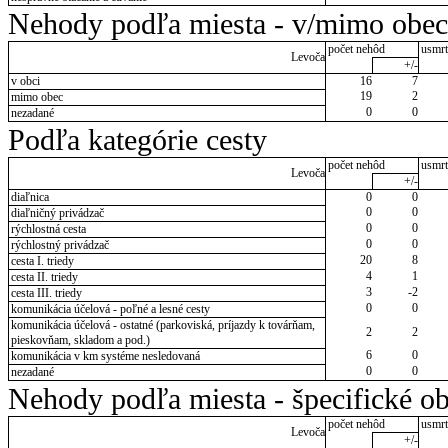
Nehody podľa miesta - v/mimo obec
počet nehôd
usmrt
Levoča
+/-
v obci
16
7
19
2
mimo obec
0
0
nezadané
Podľa kategórie cesty
počet nehôd
usmrt
Levoča
+/-
diaľnica
0
0
0
0
diaľničný privádzač
0
0
rýchlostná cesta
0
0
rýchlostný privádzač
20
8
cesta I. triedy
4
1
cesta II. triedy
3
-2
cesta III. triedy
0
0
komunikácia účelová - poľné a lesné cesty
komunikácia účelová - ostatné (parkoviská, príjazdy k továrňam,
2
2
pieskovňam, skladom a pod.)
6
0
komunikácia v km systéme nesledovaná
0
0
nezadané
Nehody podľa miesta - špecifické ob
počet nehôd
usmrt
Levoča
+/-