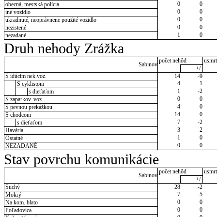
0
0
obecná, mestská polícia
0
0
iné vozidlo
0
0
ukradnuté, neoprávnene použité vozidlo
0
0
nezistené
1
0
nezadané
Druh nehody Zrážka
počet nehôd
usmrt
Sabinov
+/-
S idúcim nek.voz.
14
-9
4
1
S cyklistom
1
-2
s dieťaťom
0
0
S zaparkov. voz.
4
0
S pevnou prekážkou
14
0
S chodcom
7
-2
s dieťaťom
3
2
Havária
1
0
Ostatné
0
0
NEZADANÉ
Stav povrchu komunikácie
počet nehôd
usmrt
Sabinov
+/-
Suchý
28
-2
7
-5
Mokrý
0
0
Na kom. blato
0
0
Poľadovica