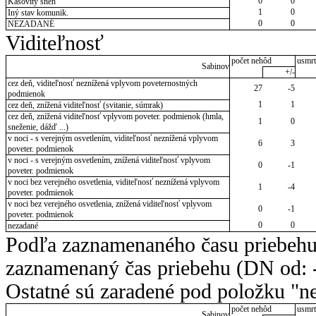
0
0
Kašovitý sneh
1
0
Iný stav komunik.
0
0
NEZADANÉ
Viditeľnosť
počet nehôd
usmrt
Sabinov
+/-
cez deň, viditeľnosť neznížená vplyvom poveternostných
27
-5
podmienok
1
1
cez deň, znížená viditeľnosť (svitanie, súmrak)
cez deň, znížená viditeľnosť vplyvom poveter. podmienok (hmla,
1
0
sneženie, dážď ...)
v noci - s verejným osvetlením, viditeľnosť neznížená vplyvom
6
3
poveter. podmienok
v noci - s verejným osvetlením, znížená viditeľnosť vplyvom
0
-1
poveter. podmienok
v noci bez verejného osvetlenia, viditeľnosť neznížená vplyvom
1
-4
poveter. podmienok
v noci bez verejného osvetlenia, znížená viditeľnosť vplyvom
0
-1
poveter. podmienok
0
0
nezadané
Podľa zaznamenaného času priebehu
zaznamenaný čas priebehu (DN od: -
Ostatné sú zaradené pod položku "ne
počet nehôd
usmrt
Sabinov