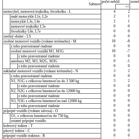
počet nehôd
usmrt
Sabinov
+/-
motocykel, motorová trojkolka, štvorkolka - L
4
2
2
1
malé motocykle L1e, L2e
2
1
motocykle L3e, L4e
0
0
motorové trojkolky L5e
0
0
štvorkolky L6e, L7e
0
0
snežný skúter - LS
18
-8
osobné motorové vozidlo (vrátane terénneho) - M
0
0
z toho pravostranné riadenie
18
-7
osobné motorové vozidlá M1, M1G
0
0
z toho pravostranné riadenie
0
-1
autobusy M2, M3, M2G, M3G
0
0
z toho pravostranné riadenie
3
2
nákladné motorové vozidlo (vrátane terénneho) - N
0
0
z toho pravostranné riadenie
3
2
N1, N1G s celkovou hmotnosťou do 3 500 kg
0
0
z toho pravostranné riadenie
0
0
N2, N2G s celkovou hmotnosťou do 12000 kg
0
0
z toho pravostranné riadenie
0
0
N3, N3G s celkovou hmotnosťou nad 12000 kg
0
0
z toho pravostranné riadenie
0
0
prípojné vozidlo (vrátane návesa) - O
0
0
O1, s celkovou hmotnosťou do 750 kg,
0
0
ostatné prípojné vozidlo
0
0
kolesový traktor - T
0
0
pásový traktor - C
0
0
prípojné vozidlo traktora - R