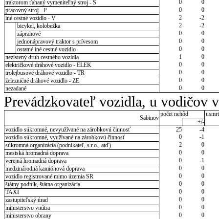
0
0
traktorom ťahaný vymeniteľný stroj - S
0
0
pracovný stroj - P
2
-2
iné cestné vozidlo - V
2
-2
bicykel, kolobežka
0
0
záprahové
0
0
jednonápravový traktor s prívesom
0
0
ostatné iné cestné vozidlo
1
0
nezistený druh cestného vozidla
0
0
električkové dráhové vozidlo - ELEK
0
0
trolejbusové dráhové vozidlo - TR
0
0
železničné dráhové vozidlo - ZE
0
0
nezadané
Prevádzkovateľ vozidla, u vodičov 
počet nehôd
usmrt
Sabinov
+/-
vozidlo súkromné, nevyužívané na zárobkovú činnosť
25
-4
0
-1
vozidlo súkromné, využívané na zárobkovú činnosť
2
0
súkromná organizácia (podnikateľ, s.r.o., atď)
0
0
mestská hromadná doprava
0
-1
verejná hromadná doprava
0
0
medzinárodná kamiónová doprava
0
0
vozidlo registrované mimo územia SR
0
0
štátny podnik, štátna organizácia
0
0
TAXI
0
0
zastupiteľský úrad
0
0
ministerstvo vnútra
0
0
ministerstvo obrany