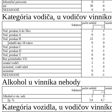
železničné priecestie
0
-1
36
-6
iné
0
0
NEZADANÉ
Kategória vodiča, u vodičov vinník
počet nehôd
usmrt
Sabinov
+/-
Vod. preukaz A do 50cc
2
1
0
0
Vod. preukaz A
22
-3
Vod. preukaz B
0
0
mladší ako 18 rokov
1
0
Vod. preukaz C
0
-1
Vod. preukaz D
0
0
Vod. preukaz T
0
0
Bez príslušného VO
2
-1
ostatní vodiči
1
0
nezistené, vodič ušiel
0
-1
nezistené
0
-1
NEZADANÉ
Alkohol u vinníka nehody
počet nehôd
usmrt
Sabinov
+/-
Alkohol u vin. neh.
2
0
5,6
4,7
tj. %
Kategória vozidla, u vodičov vinník