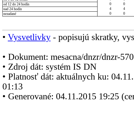
0
0
od 12 do 24 hodín
4
4
nad 24 hodín
0
0
nezadané
•
Vysvetlivky
- popisujú skratky, vys
• Dokument: mesacna/dnzr/dnzr-570
• Zdroj dát: systém IS DN
• Platnosť dát: aktuálnych ku: 04.1
01:13
• Generované: 04.11.2015 19:25 (ce