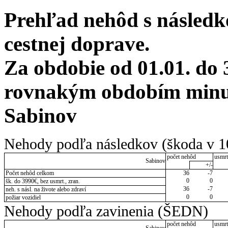
Prehľad nehôd s následko
cestnej doprave.
Za obdobie od 01.01. do 
rovnakým obdobím minul
Sabinov
Nehody podľa následkov (škoda v 1
počet nehôd
usmrt
Sabinov
+/-
Počet nehôd celkom
36
-7
0
0
šk. do 3990€, bez usmrt., zran.
36
-7
neh. s násl. na živote alebo zdraví
0
0
požiar vozidiel
Nehody podľa zavinenia (ŠEDN)
počet nehôd
usmrt