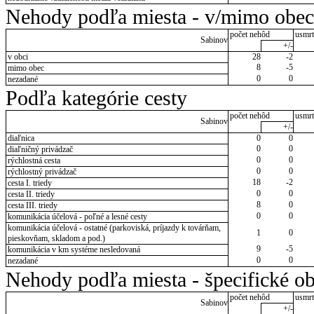
Nehody podľa miesta - v/mimo obec
počet nehôd
usmrt
Sabinov
+/-
v obci
28
-2
8
-5
mimo obec
0
0
nezadané
Podľa kategórie cesty
počet nehôd
usmrt
Sabinov
+/-
diaľnica
0
0
0
0
diaľničný privádzač
0
0
rýchlostná cesta
0
0
rýchlostný privádzač
18
-2
cesta I. triedy
0
0
cesta II. triedy
8
0
cesta III. triedy
0
0
komunikácia účelová - poľné a lesné cesty
komunikácia účelová - ostatné (parkoviská, príjazdy k továrňam,
1
0
pieskovňam, skladom a pod.)
9
-5
komunikácia v km systéme nesledovaná
0
0
nezadané
Nehody podľa miesta - špecifické ob
počet nehôd
usmrt
Sabinov
+/-