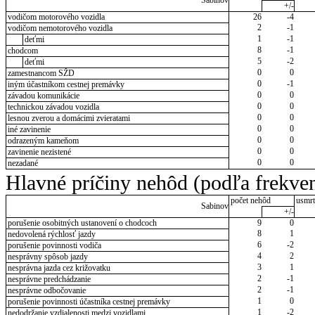
Sabinov
+/-
vodičom motorového vozidla
26
-4
2
-1
vodičom nemotorového vozidla
1
-1
deťmi
8
-1
chodcom
5
-2
deťmi
0
0
zamestnancom SŽD
0
-1
iným účastníkom cestnej premávky
0
0
závadou komunikácie
0
0
technickou závadou vozidla
0
0
lesnou zverou a domácimi zvieratami
0
0
iné zavinenie
0
0
odrazeným kameňom
0
0
zavinenie nezistené
0
0
nezadané
Hlavné príčiny nehôd (podľa frekven
počet nehôd
usmrt
Sabinov
+/-
porušenie osobitných ustanovení o chodcoch
9
0
8
1
nedovolená rýchlosť jazdy
6
-2
porušenie povinnosti vodiča
4
2
nesprávny spôsob jazdy
3
1
nesprávna jazda cez križovatku
2
-1
nesprávne predchádzanie
2
-1
nesprávne odbočovanie
1
0
porušenie povinnosti účastníka cestnej premávky
1
-2
nedodržanie vzdialenosti medzi vozidlami