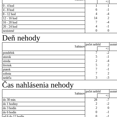
+/-
0 - 4 hod
1
1
6
-1
4 - 8 hod
4
-4
8 - 12 hod
14
2
12 - 16 hod
7
-4
16 - 20 hod
4
-1
20 - 24 hod
0
0
nezistené
Deň nehody
počet nehôd
usmrt
Sabinov
+/-
pondelok
7
-2
5
-1
utorok
2
-4
streda
5
2
štvrtok
7
-1
piatok
7
2
sobota
3
-3
nedeľa
Čas nahlásenia nehody
počet nehôd
usmrt
Sabinov
+/-
do 30 min.
28
-7
2
-2
do 1 hodiny
2
0
do 3 hodín
0
-1
do 6 hodín
0
-1
od 6 do 12 hodín