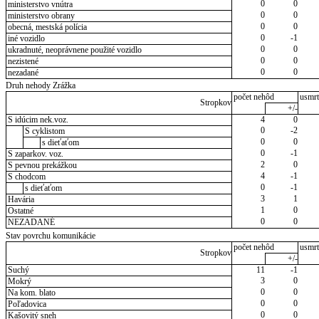
0
0
ministerstvo vnútra
0
0
ministerstvo obrany
0
0
obecná, mestská polícia
0
-1
iné vozidlo
0
0
ukradnuté, neoprávnene použité vozidlo
0
0
nezistené
0
0
nezadané
Druh nehody Zrážka
počet nehôd
usmrt
Stropkov
+/-
S idúcim nek.voz.
4
0
0
-2
S cyklistom
0
0
s dieťaťom
0
-1
S zaparkov. voz.
2
0
S pevnou prekážkou
4
-1
S chodcom
0
-1
s dieťaťom
3
1
Havária
1
0
Ostatné
0
0
NEZADANÉ
Stav povrchu komunikácie
počet nehôd
usmrt
Stropkov
+/-
Suchý
11
-1
3
0
Mokrý
0
0
Na kom. blato
0
0
Poľadovica
0
0
Kašovitý sneh