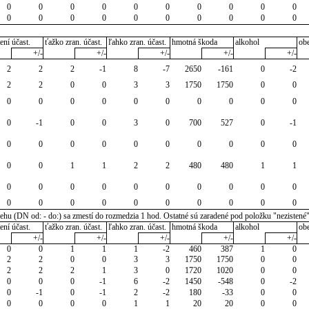
0
0
0
0
0
0
0
0
0
0
0
0
0
0
0
0
0
0
0
0
ení účast.
ťažko zran. účast.
ľahko zran. účast.
hmotná škoda
alkohol
ob
+/-
+/-
+/-
+/-
+/-
2
2
2
-1
8
-7
2650
-161
0
-2
2
2
0
0
3
3
1750
1750
0
0
0
0
0
0
0
0
0
0
0
0
0
-1
0
0
3
0
700
527
0
-1
0
0
0
0
0
0
0
0
0
0
0
0
1
1
2
2
480
480
1
1
0
0
0
0
0
0
0
0
0
0
0
0
0
0
0
0
0
0
0
0
u (DN od: - do:) sa zmestí do rozmedzia 1 hod. Ostatné sú zaradené pod položku "nezistené
ení účast.
ťažko zran. účast.
ľahko zran. účast.
hmotná škoda
alkohol
ob
+/-
+/-
+/-
+/-
+/-
0
0
1
1
1
-2
460
387
1
0
2
2
0
0
3
3
1750
1750
0
0
2
2
2
1
3
0
1720
1020
0
0
0
0
0
-1
6
-2
1450
-548
0
-2
0
-1
0
-1
2
-2
180
-33
0
0
0
0
0
0
1
1
20
20
0
0