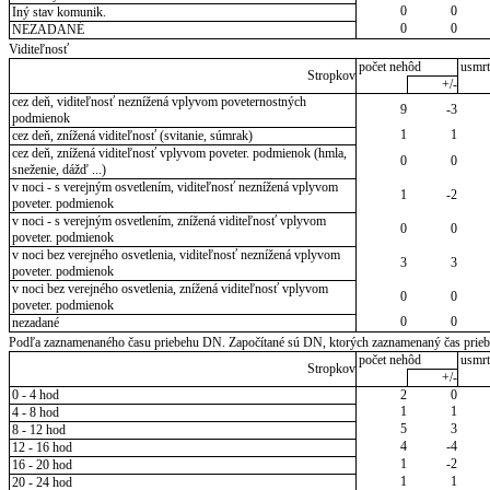
0
0
Iný stav komunik.
0
0
NEZADANÉ
Viditeľnosť
počet nehôd
usmrt
Stropkov
+/-
cez deň, viditeľnosť neznížená vplyvom poveternostných
9
-3
podmienok
1
1
cez deň, znížená viditeľnosť (svitanie, súmrak)
cez deň, znížená viditeľnosť vplyvom poveter. podmienok (hmla,
0
0
sneženie, dážď ...)
v noci - s verejným osvetlením, viditeľnosť neznížená vplyvom
1
-2
poveter. podmienok
v noci - s verejným osvetlením, znížená viditeľnosť vplyvom
0
0
poveter. podmienok
v noci bez verejného osvetlenia, viditeľnosť neznížená vplyvom
3
3
poveter. podmienok
v noci bez verejného osvetlenia, znížená viditeľnosť vplyvom
0
0
poveter. podmienok
0
0
nezadané
Podľa zaznamenaného času priebehu DN. Započítané sú DN, ktorých zaznamenaný čas priebeh
počet nehôd
usmrt
Stropkov
+/-
0 - 4 hod
2
0
1
1
4 - 8 hod
5
3
8 - 12 hod
4
-4
12 - 16 hod
1
-2
16 - 20 hod
1
1
20 - 24 hod