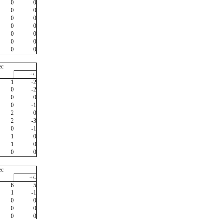
0
0
0
0
0
0
0
0
0
0
0
0
0
0
ec
+/-
1
-2
0
-2
0
0
0
-1
2
0
2
-3
0
-1
1
0
1
0
0
0
ec
+/-
6
-5
1
-1
0
0
0
0
0
0