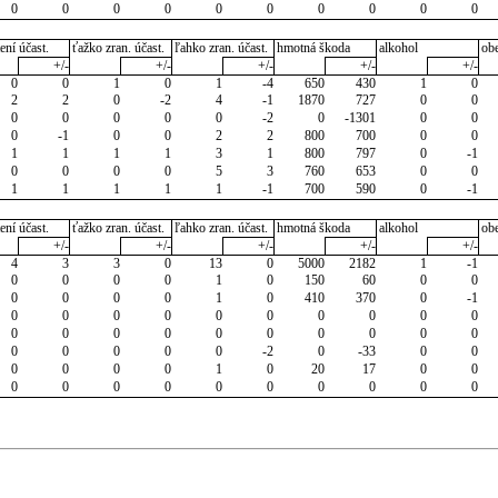
0
0
0
0
0
0
0
0
0
0
ení účast.
ťažko zran. účast.
ľahko zran. účast.
hmotná škoda
alkohol
ob
+/-
+/-
+/-
+/-
+/-
0
0
1
0
1
-4
650
430
1
0
2
2
0
-2
4
-1
1870
727
0
0
0
0
0
0
0
-2
0
-1301
0
0
0
-1
0
0
2
2
800
700
0
0
1
1
1
1
3
1
800
797
0
-1
0
0
0
0
5
3
760
653
0
0
1
1
1
1
1
-1
700
590
0
-1
ení účast.
ťažko zran. účast.
ľahko zran. účast.
hmotná škoda
alkohol
ob
+/-
+/-
+/-
+/-
+/-
4
3
3
0
13
0
5000
2182
1
-1
0
0
0
0
1
0
150
60
0
0
0
0
0
0
1
0
410
370
0
-1
0
0
0
0
0
0
0
0
0
0
0
0
0
0
0
0
0
0
0
0
0
0
0
0
0
-2
0
-33
0
0
0
0
0
0
1
0
20
17
0
0
0
0
0
0
0
0
0
0
0
0