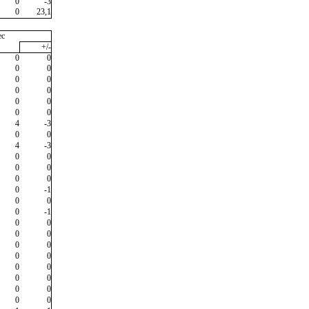
0
-3
0
23,1
ec
+/-
0
0
0
0
0
0
0
0
0
0
0
0
4
-3
0
0
4
-3
0
0
0
0
0
0
0
-1
0
0
0
-1
0
0
0
0
0
0
0
0
0
0
0
0
0
0
0
0