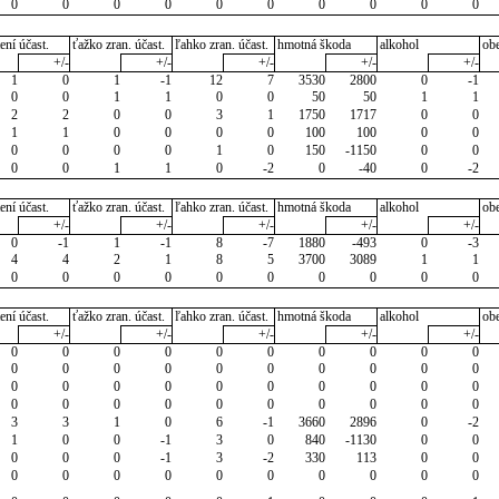
0
0
0
0
0
0
0
0
0
0
ení účast.
ťažko zran. účast.
ľahko zran. účast.
hmotná škoda
alkohol
ob
+/-
+/-
+/-
+/-
+/-
1
0
1
-1
12
7
3530
2800
0
-1
0
0
1
1
0
0
50
50
1
1
2
2
0
0
3
1
1750
1717
0
0
1
1
0
0
0
0
100
100
0
0
0
0
0
0
1
0
150
-1150
0
0
0
0
1
1
0
-2
0
-40
0
-2
ení účast.
ťažko zran. účast.
ľahko zran. účast.
hmotná škoda
alkohol
ob
+/-
+/-
+/-
+/-
+/-
0
-1
1
-1
8
-7
1880
-493
0
-3
4
4
2
1
8
5
3700
3089
1
1
0
0
0
0
0
0
0
0
0
0
ení účast.
ťažko zran. účast.
ľahko zran. účast.
hmotná škoda
alkohol
ob
+/-
+/-
+/-
+/-
+/-
0
0
0
0
0
0
0
0
0
0
0
0
0
0
0
0
0
0
0
0
0
0
0
0
0
0
0
0
0
0
0
0
0
0
0
0
0
0
0
0
3
3
1
0
6
-1
3660
2896
0
-2
1
0
0
-1
3
0
840
-1130
0
0
0
0
0
-1
3
-2
330
113
0
0
0
0
0
0
0
0
0
0
0
0