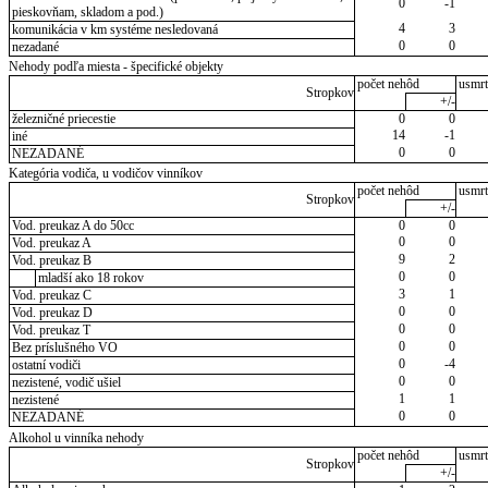
0
-1
pieskovňam, skladom a pod.)
4
3
komunikácia v km systéme nesledovaná
0
0
nezadané
Nehody podľa miesta - špecifické objekty
počet nehôd
usmrt
Stropkov
+/-
železničné priecestie
0
0
14
-1
iné
0
0
NEZADANÉ
Kategória vodiča, u vodičov vinníkov
počet nehôd
usmrt
Stropkov
+/-
Vod. preukaz A do 50cc
0
0
0
0
Vod. preukaz A
9
2
Vod. preukaz B
0
0
mladší ako 18 rokov
3
1
Vod. preukaz C
0
0
Vod. preukaz D
0
0
Vod. preukaz T
0
0
Bez príslušného VO
0
-4
ostatní vodiči
0
0
nezistené, vodič ušiel
1
1
nezistené
0
0
NEZADANÉ
Alkohol u vinníka nehody
počet nehôd
usmrt
Stropkov
+/-