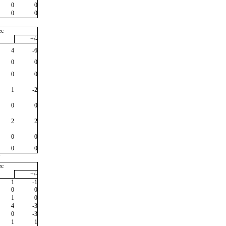
0
0
0
0
ec
+/-
4
-6
0
0
0
0
1
-2
0
0
2
2
0
0
0
0
"
ec
+/-
1
-1
0
0
1
0
4
-3
0
-3
1
1