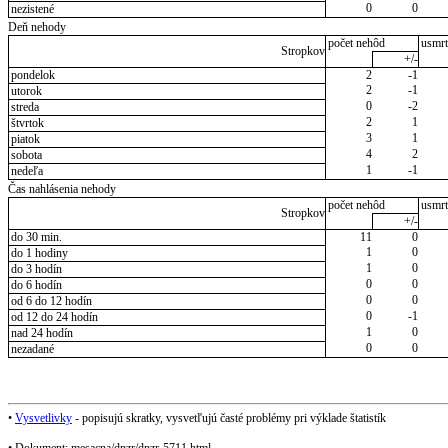
0
0
nezistené
Deň nehody
počet nehôd
usmrt
Stropkov
+/-
pondelok
2
-1
2
-1
utorok
0
-2
streda
2
1
štvrtok
3
1
piatok
4
2
sobota
1
-1
nedeľa
Čas nahlásenia nehody
počet nehôd
usmrt
Stropkov
+/-
do 30 min.
11
0
1
0
do 1 hodiny
1
0
do 3 hodín
0
0
do 6 hodín
0
0
od 6 do 12 hodín
0
-1
od 12 do 24 hodín
1
0
nad 24 hodín
0
0
nezadané
•
Vysvetlivky
- popisujú skratky, vysvetľujú časté problémy pri výklade štatistík
• Dokument: mesacna/dnzr/dnzr-5711.html