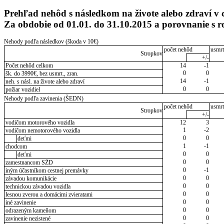
Prehľad nehôd s následkom na živote alebo zdraví v 
Za obdobie od 01.01. do 31.10.2015 a porovnanie s
Nehody podľa následkov (škoda v 10€)
počet nehôd
usmrt
Stropkov
+/-
Počet nehôd celkom
14
-1
0
0
šk. do 3990€, bez usmrt., zran.
14
-1
neh. s násl. na živote alebo zdraví
0
0
požiar vozidiel
Nehody podľa zavinenia (ŠEDN)
počet nehôd
usmrt
Stropkov
+/-
vodičom motorového vozidla
12
3
1
-2
vodičom nemotorového vozidla
0
0
deťmi
1
-1
chodcom
0
0
deťmi
0
0
zamestnancom SŽD
0
-1
iným účastníkom cestnej premávky
0
0
závadou komunikácie
0
0
technickou závadou vozidla
0
0
lesnou zverou a domácimi zvieratami
0
0
iné zavinenie
0
0
odrazeným kameňom
0
0
zavinenie nezistené