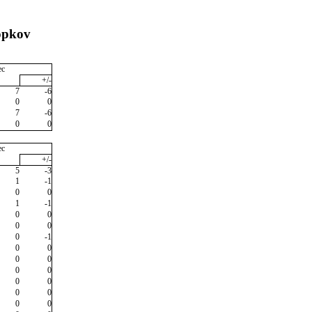
opkov
ec
+/-
7
-6
0
0
7
-6
0
0
ec
+/-
5
-3
1
-1
0
0
1
-1
0
0
0
0
0
-1
0
0
0
0
0
0
0
0
0
0
0
0