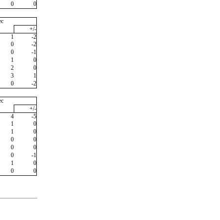
0
0
ec
+/-
1
-2
0
-2
0
-1
1
0
2
0
3
1
0
-2
ec
+/-
4
-5
1
0
1
0
0
0
0
0
0
-1
1
0
0
0