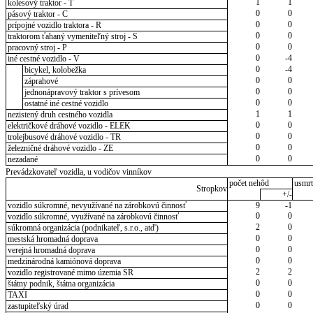
1
1
kolesový traktor - T
0
0
pásový traktor - C
0
0
prípojné vozidlo traktora - R
0
0
traktorom ťahaný vymeniteľný stroj - S
0
0
pracovný stroj - P
0
-4
iné cestné vozidlo - V
0
-4
bicykel, kolobežka
0
0
záprahové
0
0
jednonápravový traktor s prívesom
0
0
ostatné iné cestné vozidlo
1
1
nezistený druh cestného vozidla
0
0
električkové dráhové vozidlo - ELEK
0
0
trolejbusové dráhové vozidlo - TR
0
0
železničné dráhové vozidlo - ZE
0
0
nezadané
Prevádzkovateľ vozidla, u vodičov vinníkov
počet nehôd
usmrt
Stropkov
+/-
vozidlo súkromné, nevyužívané na zárobkovú činnosť
9
-1
0
0
vozidlo súkromné, využívané na zárobkovú činnosť
2
0
súkromná organizácia (podnikateľ, s.r.o., atď)
0
0
mestská hromadná doprava
0
0
verejná hromadná doprava
0
0
medzinárodná kamiónová doprava
2
2
vozidlo registrované mimo územia SR
0
0
štátny podnik, štátna organizácia
0
0
TAXI
0
0
zastupiteľský úrad