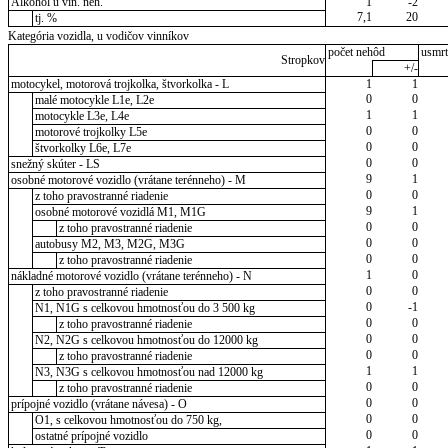
Alkohol u vin. neh.
1
-2
7,1
20
tj. %
Kategória vozidla, u vodičov vinníkov
počet nehôd
usmrt
Stropkov
+/-
motocykel, motorová trojkolka, štvorkolka - L
1
1
0
0
malé motocykle L1e, L2e
1
1
motocykle L3e, L4e
0
0
motorové trojkolky L5e
0
0
štvorkolky L6e, L7e
0
0
snežný skúter - LS
9
1
osobné motorové vozidlo (vrátane terénneho) - M
0
0
z toho pravostranné riadenie
9
1
osobné motorové vozidlá M1, M1G
0
0
z toho pravostranné riadenie
0
0
autobusy M2, M3, M2G, M3G
0
0
z toho pravostranné riadenie
1
0
nákladné motorové vozidlo (vrátane terénneho) - N
0
0
z toho pravostranné riadenie
0
-1
N1, N1G s celkovou hmotnosťou do 3 500 kg
0
0
z toho pravostranné riadenie
0
0
N2, N2G s celkovou hmotnosťou do 12000 kg
0
0
z toho pravostranné riadenie
1
1
N3, N3G s celkovou hmotnosťou nad 12000 kg
0
0
z toho pravostranné riadenie
0
0
prípojné vozidlo (vrátane návesa) - O
0
0
O1, s celkovou hmotnosťou do 750 kg,
0
0
ostatné prípojné vozidlo