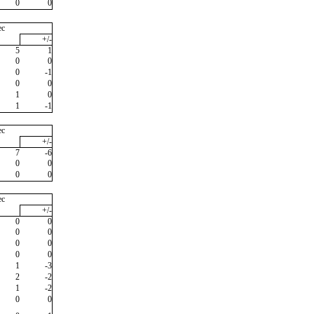
0
0
ec
+/-
5
1
0
0
0
-1
0
0
1
0
1
-1
ec
+/-
7
-6
0
0
0
0
ec
+/-
0
0
0
0
0
0
0
0
1
-3
2
-2
1
-2
0
0