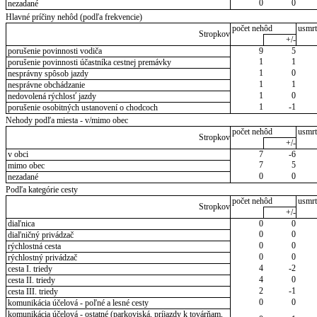
0
0
nezadané
Hlavné príčiny nehôd (podľa frekvencie)
počet nehôd
usmrt
Stropkov
+/-
porušenie povinnosti vodiča
9
5
1
1
porušenie povinnosti účastníka cestnej premávky
1
0
nesprávny spôsob jazdy
1
1
nesprávne obchádzanie
1
0
nedovolená rýchlosť jazdy
1
-1
porušenie osobitných ustanovení o chodcoch
Nehody podľa miesta - v/mimo obec
počet nehôd
usmrt
Stropkov
+/-
v obci
7
-6
7
5
mimo obec
0
0
nezadané
Podľa kategórie cesty
počet nehôd
usmrt
Stropkov
+/-
diaľnica
0
0
0
0
diaľničný privádzač
0
0
rýchlostná cesta
0
0
rýchlostný privádzač
4
-2
cesta I. triedy
4
0
cesta II. triedy
2
-1
cesta III. triedy
0
0
komunikácia účelová - poľné a lesné cesty
komunikácia účelová - ostatné (parkoviská, príjazdy k továrňam,