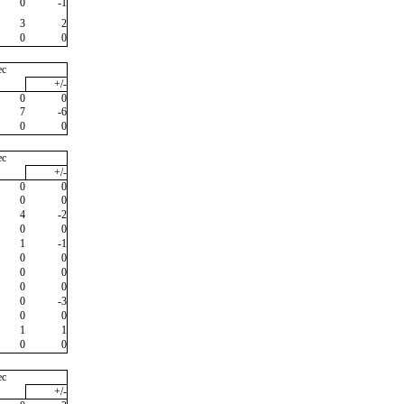
0
-1
3
2
0
0
ec
+/-
0
0
7
-6
0
0
ec
+/-
0
0
0
0
4
-2
0
0
1
-1
0
0
0
0
0
0
0
-3
0
0
1
1
0
0
ec
+/-