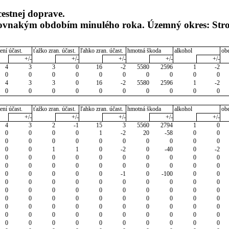
cestnej doprave.
 rovnakým obdobím minulého roka. Územný okres: Str
ení účast.
ťažko zran. účast.
ľahko zran. účast.
hmotná škoda
alkohol
ob
+/-
+/-
+/-
+/-
+/-
4
3
3
0
16
-2
5580
2596
1
-2
0
0
0
0
0
0
0
0
0
0
4
3
3
0
16
-2
5580
2596
1
-2
0
0
0
0
0
0
0
0
0
0
ení účast.
ťažko zran. účast.
ľahko zran. účast.
hmotná škoda
alkohol
ob
+/-
+/-
+/-
+/-
+/-
4
3
2
-1
15
3
5560
2794
1
0
0
0
0
0
1
-2
20
-58
0
0
0
0
0
0
0
0
0
0
0
0
0
0
1
1
0
-2
0
-40
0
-2
0
0
0
0
0
0
0
0
0
0
0
0
0
0
0
0
0
0
0
0
0
0
0
0
0
-1
0
-100
0
0
0
0
0
0
0
0
0
0
0
0
0
0
0
0
0
0
0
0
0
0
0
0
0
0
0
0
0
0
0
0
0
0
0
0
0
0
0
0
0
0
0
0
0
0
0
0
0
0
0
0
0
0
0
0
0
0
0
0
0
0