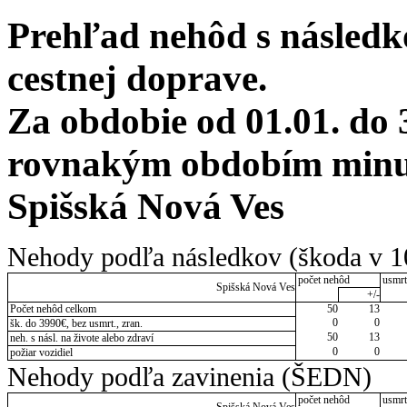
Prehľad nehôd s následko
cestnej doprave.
Za obdobie od 01.01. do 
rovnakým obdobím minul
Spišská Nová Ves
Nehody podľa následkov (škoda v 1
počet nehôd
usmrt
Spišská Nová Ves
+/-
Počet nehôd celkom
50
13
0
0
šk. do 3990€, bez usmrt., zran.
50
13
neh. s násl. na živote alebo zdraví
0
0
požiar vozidiel
Nehody podľa zavinenia (ŠEDN)
počet nehôd
usmrt