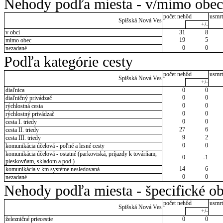
Nehody podľa miesta - v/mimo obec
počet nehôd
usmrt
Spišská Nová Ves
+/-
v obci
31
8
19
5
mimo obec
0
0
nezadané
Podľa kategórie cesty
počet nehôd
usmrt
Spišská Nová Ves
+/-
diaľnica
0
0
0
0
diaľničný privádzač
0
0
rýchlostná cesta
0
0
rýchlostný privádzač
0
0
cesta I. triedy
27
6
cesta II. triedy
9
2
cesta III. triedy
0
0
komunikácia účelová - poľné a lesné cesty
komunikácia účelová - ostatné (parkoviská, príjazdy k továrňam,
0
-1
pieskovňam, skladom a pod.)
14
6
komunikácia v km systéme nesledovaná
0
0
nezadané
Nehody podľa miesta - špecifické ob
počet nehôd
usmrt
Spišská Nová Ves
+/-
železničné priecestie
0
0