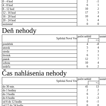
0 - 4 hod
2
-1
6
1
4 - 8 hod
10
2
8 - 12 hod
17
3
12 - 16 hod
10
4
16 - 20 hod
5
4
20 - 24 hod
0
0
nezistené
Deň nehody
počet nehôd
usmrt
Spišská Nová Ves
+/-
pondelok
4
-8
5
4
utorok
7
3
streda
6
1
štvrtok
12
7
piatok
10
4
sobota
6
2
nedeľa
Čas nahlásenia nehody
počet nehôd
usmrt
Spišská Nová Ves
+/-
do 30 min.
41
13
2
2
do 1 hodiny
6
2
do 3 hodín
1
-3
do 6 hodín
0
-1
od 6 do 12 hodín
0
0
od 12 do 24 hodín