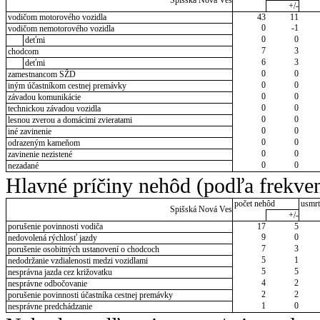
Spišská Nová Ves
+/-
vodičom motorového vozidla
43
11
0
-1
vodičom nemotorového vozidla
0
0
deťmi
7
3
chodcom
6
3
deťmi
0
0
zamestnancom SŽD
0
0
iným účastníkom cestnej premávky
0
0
závadou komunikácie
0
0
technickou závadou vozidla
0
0
lesnou zverou a domácimi zvieratami
0
0
iné zavinenie
0
0
odrazeným kameňom
0
0
zavinenie nezistené
0
0
nezadané
Hlavné príčiny nehôd (podľa frekven
počet nehôd
usmrt
Spišská Nová Ves
+/-
porušenie povinnosti vodiča
17
5
9
0
nedovolená rýchlosť jazdy
7
3
porušenie osobitných ustanovení o chodcoch
5
1
nedodržanie vzdialenosti medzi vozidlami
5
5
nesprávna jazda cez križovatku
4
2
nesprávne odbočovanie
2
2
porušenie povinnosti účastníka cestnej premávky
1
0
nesprávne predchádzanie