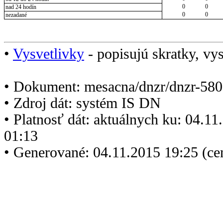
0
0
nad 24 hodín
0
0
nezadané
•
Vysvetlivky
- popisujú skratky, vys
• Dokument: mesacna/dnzr/dnzr-580
• Zdroj dát: systém IS DN
• Platnosť dát: aktuálnych ku: 04.1
01:13
• Generované: 04.11.2015 19:25 (ce