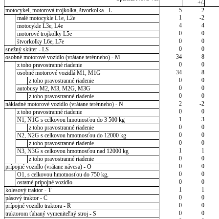
+/-
motocykel, motorová trojkolka, štvorkolka - L
5
2
1
-2
malé motocykle L1e, L2e
4
4
motocykle L3e, L4e
0
0
motorové trojkolky L5e
0
0
štvorkolky L6e, L7e
0
0
snežný skúter - LS
34
8
osobné motorové vozidlo (vrátane terénneho) - M
0
0
z toho pravostranné riadenie
34
8
osobné motorové vozidlá M1, M1G
0
0
z toho pravostranné riadenie
0
0
autobusy M2, M3, M2G, M3G
0
0
z toho pravostranné riadenie
2
-2
nákladné motorové vozidlo (vrátane terénneho) - N
0
0
z toho pravostranné riadenie
1
-3
N1, N1G s celkovou hmotnosťou do 3 500 kg
0
0
z toho pravostranné riadenie
0
0
N2, N2G s celkovou hmotnosťou do 12000 kg
0
0
z toho pravostranné riadenie
1
1
N3, N3G s celkovou hmotnosťou nad 12000 kg
0
0
z toho pravostranné riadenie
0
0
prípojné vozidlo (vrátane návesa) - O
0
0
O1, s celkovou hmotnosťou do 750 kg,
0
0
ostatné prípojné vozidlo
1
1
kolesový traktor - T
0
0
pásový traktor - C
0
0
prípojné vozidlo traktora - R
0
0
traktorom ťahaný vymeniteľný stroj - S