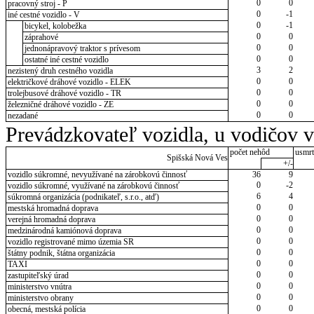
0
0
pracovný stroj - P
0
-1
iné cestné vozidlo - V
0
-1
bicykel, kolobežka
0
0
záprahové
0
0
jednonápravový traktor s prívesom
0
0
ostatné iné cestné vozidlo
3
2
nezistený druh cestného vozidla
0
0
električkové dráhové vozidlo - ELEK
0
0
trolejbusové dráhové vozidlo - TR
0
0
železničné dráhové vozidlo - ZE
0
0
nezadané
Prevádzkovateľ vozidla, u vodičov 
počet nehôd
usmrt
Spišská Nová Ves
+/-
vozidlo súkromné, nevyužívané na zárobkovú činnosť
36
9
0
-2
vozidlo súkromné, využívané na zárobkovú činnosť
6
4
súkromná organizácia (podnikateľ, s.r.o., atď)
0
0
mestská hromadná doprava
0
0
verejná hromadná doprava
0
0
medzinárodná kamiónová doprava
0
0
vozidlo registrované mimo územia SR
0
0
štátny podnik, štátna organizácia
0
0
TAXI
0
0
zastupiteľský úrad
0
0
ministerstvo vnútra
0
0
ministerstvo obrany
0
0
obecná, mestská polícia