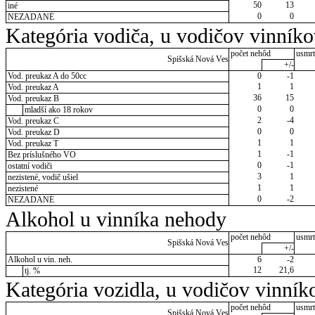
50
13
iné
0
0
NEZADANÉ
Kategória vodiča, u vodičov vinník
počet nehôd
usmrt
Spišská Nová Ves
+/-
Vod. preukaz A do 50cc
0
-1
1
1
Vod. preukaz A
36
15
Vod. preukaz B
0
0
mladší ako 18 rokov
2
-4
Vod. preukaz C
0
0
Vod. preukaz D
1
1
Vod. preukaz T
1
-1
Bez príslušného VO
0
-1
ostatní vodiči
3
1
nezistené, vodič ušiel
1
1
nezistené
0
-2
NEZADANÉ
Alkohol u vinníka nehody
počet nehôd
usmrt
Spišská Nová Ves
+/-
Alkohol u vin. neh.
6
-2
12
21,6
tj. %
Kategória vozidla, u vodičov vinník
počet nehôd
usmrt
Spišská Nová Ves