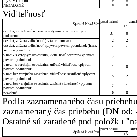
0
0
Iný stav komunik.
0
0
NEZADANÉ
Viditeľnosť
počet nehôd
usmrt
Spišská Nová Ves
+/-
cez deň, viditeľnosť neznížená vplyvom poveternostných
37
8
podmienok
2
2
cez deň, znížená viditeľnosť (svitanie, súmrak)
cez deň, znížená viditeľnosť vplyvom poveter. podmienok (hmla,
1
-1
sneženie, dážď ...)
v noci - s verejným osvetlením, viditeľnosť neznížená vplyvom
2
1
poveter. podmienok
v noci - s verejným osvetlením, znížená viditeľnosť vplyvom
1
0
poveter. podmienok
v noci bez verejného osvetlenia, viditeľnosť neznížená vplyvom
5
2
poveter. podmienok
v noci bez verejného osvetlenia, znížená viditeľnosť vplyvom
2
1
poveter. podmienok
0
0
nezadané
Podľa zaznamenaného času priebehu
zaznamenaný čas priebehu (DN od: -
Ostatné sú zaradené pod položku "ne
počet nehôd
usmrt
Spišská Nová Ves
+/-