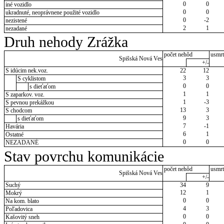
0
0
iné vozidlo
0
0
ukradnuté, neoprávnene použité vozidlo
0
-2
nezistené
2
1
nezadané
Druh nehody Zrážka
počet nehôd
usmrt
Spišská Nová Ves
+/-
S idúcim nek.voz.
22
12
3
3
S cyklistom
0
0
s dieťaťom
1
1
S zaparkov. voz.
1
-3
S pevnou prekážkou
13
3
S chodcom
9
3
s dieťaťom
7
-1
Havária
6
1
Ostatné
0
0
NEZADANÉ
Stav povrchu komunikácie
počet nehôd
usmrt
Spišská Nová Ves
+/-
Suchý
34
9
12
1
Mokrý
0
0
Na kom. blato
4
3
Poľadovica
0
0
Kašovitý sneh