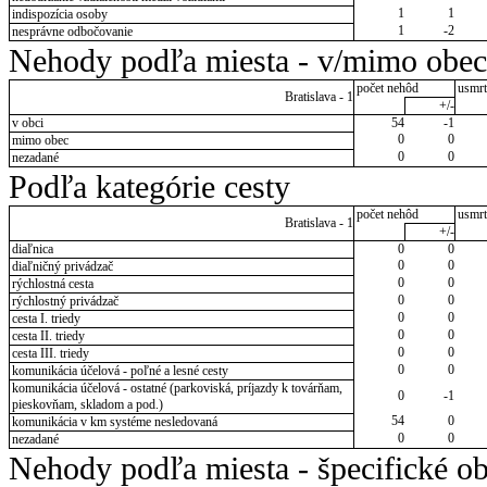
1
1
indispozícia osoby
1
-2
nesprávne odbočovanie
Nehody podľa miesta - v/mimo obec
počet nehôd
usmrt
Bratislava - 1
+/-
v obci
54
-1
0
0
mimo obec
0
0
nezadané
Podľa kategórie cesty
počet nehôd
usmrt
Bratislava - 1
+/-
diaľnica
0
0
0
0
diaľničný privádzač
0
0
rýchlostná cesta
0
0
rýchlostný privádzač
0
0
cesta I. triedy
0
0
cesta II. triedy
0
0
cesta III. triedy
0
0
komunikácia účelová - poľné a lesné cesty
komunikácia účelová - ostatné (parkoviská, príjazdy k továrňam,
0
-1
pieskovňam, skladom a pod.)
54
0
komunikácia v km systéme nesledovaná
0
0
nezadané
Nehody podľa miesta - špecifické ob