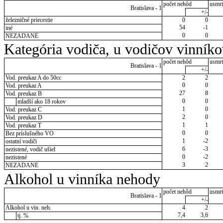
počet nehôd
usmrt
Bratislava - 1
+/-
železničné priecestie
0
0
54
-1
iné
0
0
NEZADANÉ
Kategória vodiča, u vodičov vinník
počet nehôd
usmrt
Bratislava - 1
+/-
Vod. preukaz A do 50cc
2
2
0
0
Vod. preukaz A
27
8
Vod. preukaz B
0
0
mladší ako 18 rokov
1
0
Vod. preukaz C
2
0
Vod. preukaz D
1
1
Vod. preukaz T
0
0
Bez príslušného VO
1
-2
ostatní vodiči
6
-3
nezistené, vodič ušiel
0
-2
nezistené
3
2
NEZADANÉ
Alkohol u vinníka nehody
počet nehôd
usmrt
Bratislava - 1
+/-
Alkohol u vin. neh.
4
2
7,4
3,6
tj. %