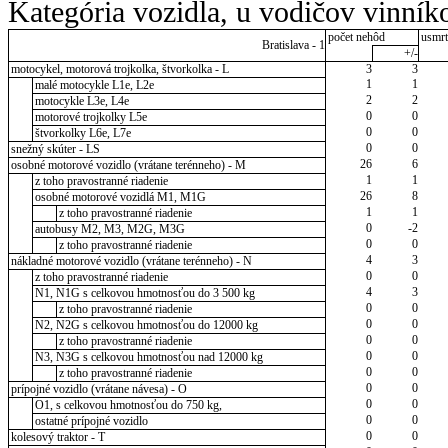
Kategória vozidla, u vodičov vinník
počet nehôd
usmrt
Bratislava - 1
+/-
motocykel, motorová trojkolka, štvorkolka - L
3
3
1
1
malé motocykle L1e, L2e
2
2
motocykle L3e, L4e
0
0
motorové trojkolky L5e
0
0
štvorkolky L6e, L7e
0
0
snežný skúter - LS
26
6
osobné motorové vozidlo (vrátane terénneho) - M
1
1
z toho pravostranné riadenie
26
8
osobné motorové vozidlá M1, M1G
1
1
z toho pravostranné riadenie
0
-2
autobusy M2, M3, M2G, M3G
0
0
z toho pravostranné riadenie
4
3
nákladné motorové vozidlo (vrátane terénneho) - N
0
0
z toho pravostranné riadenie
4
3
N1, N1G s celkovou hmotnosťou do 3 500 kg
0
0
z toho pravostranné riadenie
0
0
N2, N2G s celkovou hmotnosťou do 12000 kg
0
0
z toho pravostranné riadenie
0
0
N3, N3G s celkovou hmotnosťou nad 12000 kg
0
0
z toho pravostranné riadenie
0
0
prípojné vozidlo (vrátane návesa) - O
0
0
O1, s celkovou hmotnosťou do 750 kg,
0
0
ostatné prípojné vozidlo
0
0
kolesový traktor - T