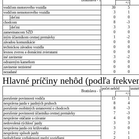
Bratislava - 1
+/-
vodičom motorového vozidla
39
5
3
1
vodičom nemotorového vozidla
0
0
deťmi
8
-3
chodcom
3
3
deťmi
0
0
zamestnancom SŽD
1
-2
iným účastníkom cestnej premávky
0
0
závadou komunikácie
0
0
technickou závadou vozidla
0
0
lesnou zverou a domácimi zvieratami
3
-2
iné zavinenie
0
0
odrazeným kameňom
0
0
zavinenie nezistené
0
0
nezadané
Hlavné príčiny nehôd (podľa frekven
počet nehôd
usmrt
Bratislava - 1
+/-
porušenie povinnosti vodiča
15
1
8
4
nesprávna jazda v jazdných pruhoch
8
-3
porušenie osobitných ustanovení o chodcoch
7
-3
porušenie povinnosti účastníka cestnej premávky
4
0
nesprávne otáčanie a cúvanie
3
3
nedovolená rýchlosť jazdy
3
0
nesprávna jazda cez križovatku
2
1
nesprávny spôsob jazdy
2
1
nedodržanie vzdialenosti medzi vozidlami