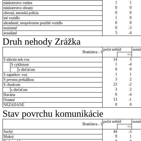
1
1
ministerstvo vnútra
0
0
ministerstvo obrany
0
0
obecná, mestská polícia
1
0
iné vozidlo
0
0
ukradnuté, neoprávnene použité vozidlo
0
-3
nezistené
5
-4
nezadané
Druh nehody Zrážka
počet nehôd
usmrt
Bratislava - 1
+/-
S idúcim nek.voz.
14
3
1
-4
S cyklistom
0
0
s dieťaťom
1
1
S zaparkov. voz.
3
2
S pevnou prekážkou
23
-2
S chodcom
3
2
s dieťaťom
0
-4
Havária
13
-1
Ostatné
0
0
NEZADANÉ
Stav povrchu komunikácie
počet nehôd
usmrt
Bratislava - 1
+/-
Suchý
44
-3
9
1
Mokrý