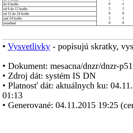
0
-1
do 6 hodín
2
1
od 6 do 12 hodín
0
0
od 12 do 24 hodín
2
-1
nad 24 hodín
0
0
nezadané
•
Vysvetlivky
- popisujú skratky, vys
• Dokument: mesacna/dnzr/dnzr-p51
• Zdroj dát: systém IS DN
• Platnosť dát: aktuálnych ku: 04.1
01:13
• Generované: 04.11.2015 19:25 (ce