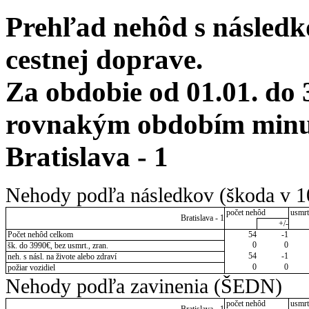
Prehľad nehôd s následko
cestnej doprave.
Za obdobie od 01.01. do 
rovnakým obdobím minulé
Bratislava - 1
Nehody podľa následkov (škoda v 1
počet nehôd
usmrt
Bratislava - 1
+/-
Počet nehôd celkom
54
-1
0
0
šk. do 3990€, bez usmrt., zran.
54
-1
neh. s násl. na živote alebo zdraví
0
0
požiar vozidiel
Nehody podľa zavinenia (ŠEDN)
počet nehôd
usmrt