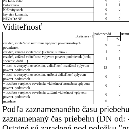
0
0
Na kom. blato
1
1
Poľadovica
0
0
Kašovitý sneh
0
0
Iný stav komunik.
0
0
NEZADANÉ
Viditeľnosť
počet nehôd
usmrt
Bratislava - 1
+/-
cez deň, viditeľnosť neznížená vplyvom poveternostných
39
-7
podmienok
1
0
cez deň, znížená viditeľnosť (svitanie, súmrak)
cez deň, znížená viditeľnosť vplyvom poveter. podmienok (hmla,
1
-1
sneženie, dážď ...)
v noci - s verejným osvetlením, viditeľnosť neznížená vplyvom
13
7
poveter. podmienok
v noci - s verejným osvetlením, znížená viditeľnosť vplyvom
0
0
poveter. podmienok
v noci bez verejného osvetlenia, viditeľnosť neznížená vplyvom
0
0
poveter. podmienok
v noci bez verejného osvetlenia, znížená viditeľnosť vplyvom
0
0
poveter. podmienok
0
0
nezadané
Podľa zaznamenaného času priebehu
zaznamenaný čas priebehu (DN od: -
Ostatné sú zaradené pod položku "ne