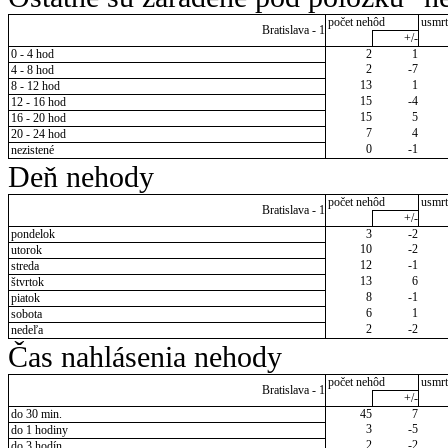
počet nehôd
usmrt
Bratislava - 1
+/-
0 - 4 hod
2
1
2
-7
4 - 8 hod
13
1
8 - 12 hod
15
-4
12 - 16 hod
15
5
16 - 20 hod
7
4
20 - 24 hod
0
-1
nezistené
Deň nehody
počet nehôd
usmrt
Bratislava - 1
+/-
pondelok
3
-2
10
-2
utorok
12
-1
streda
13
6
štvrtok
8
-1
piatok
6
1
sobota
2
-2
nedeľa
Čas nahlásenia nehody
počet nehôd
usmrt
Bratislava - 1
+/-
do 30 min.
45
7
3
-5
do 1 hodiny
2
-2
do 3 hodín