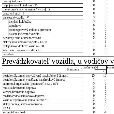
0
0
pásový traktor - C
0
0
prípojné vozidlo traktora - R
0
0
traktorom ťahaný vymeniteľný stroj - S
0
0
pracovný stroj - P
3
0
iné cestné vozidlo - V
3
0
bicykel, kolobežka
0
0
záprahové
0
0
jednonápravový traktor s prívesom
0
0
ostatné iné cestné vozidlo
5
-6
nezistený druh cestného vozidla
1
-1
električkové dráhové vozidlo - ELEK
1
1
trolejbusové dráhové vozidlo - TR
0
0
železničné dráhové vozidlo - ZE
0
0
nezadané
Prevádzkovateľ vozidla, u vodičov 
počet nehôd
usmrt
Bratislava - 1
+/-
vozidlo súkromné, nevyužívané na zárobkovú činnosť
25
10
1
0
vozidlo súkromné, využívané na zárobkovú činnosť
5
2
súkromná organizácia (podnikateľ, s.r.o., atď)
3
-1
mestská hromadná doprava
0
0
verejná hromadná doprava
0
0
medzinárodná kamiónová doprava
2
2
vozidlo registrované mimo územia SR
0
0
štátny podnik, štátna organizácia
0
0
TAXI
0
-1
zastupiteľský úrad