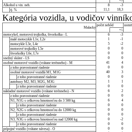
+/-
Alkohol u vin. neh.
8
-3
11,1
18,3
tj. %
Kategória vozidla, u vodičov vinník
počet nehôd
usmrt
Malacky
+/-
motocykel, motorová trojkolka, štvorkolka - L
6
-3
1
-1
malé motocykle L1e, L2e
5
-2
motocykle L3e, L4e
0
0
motorové trojkolky L5e
0
0
štvorkolky L6e, L7e
0
0
snežný skúter - LS
41
4
osobné motorové vozidlo (vrátane terénneho) - M
0
0
z toho pravostranné riadenie
40
3
osobné motorové vozidlá M1, M1G
0
0
z toho pravostranné riadenie
1
1
autobusy M2, M3, M2G, M3G
0
0
z toho pravostranné riadenie
6
2
nákladné motorové vozidlo (vrátane terénneho) - N
0
0
z toho pravostranné riadenie
6
4
N1, N1G s celkovou hmotnosťou do 3 500 kg
0
0
z toho pravostranné riadenie
0
0
N2, N2G s celkovou hmotnosťou do 12000 kg
0
0
z toho pravostranné riadenie
0
-2
N3, N3G s celkovou hmotnosťou nad 12000 kg
0
0
z toho pravostranné riadenie
0
0
prípojné vozidlo (vrátane návesa) - O