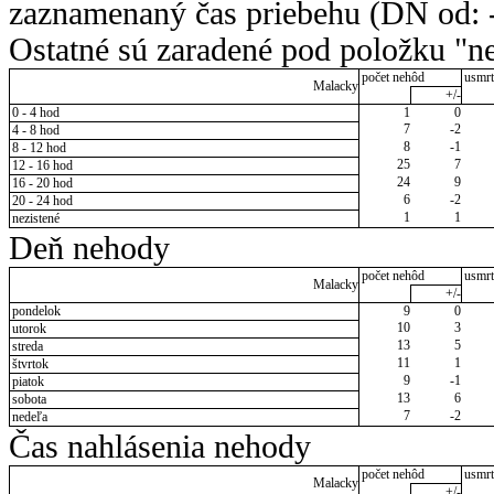
zaznamenaný čas priebehu (DN od: -
Ostatné sú zaradené pod položku "ne
počet nehôd
usmrt
Malacky
+/-
0 - 4 hod
1
0
7
-2
4 - 8 hod
8
-1
8 - 12 hod
25
7
12 - 16 hod
24
9
16 - 20 hod
6
-2
20 - 24 hod
1
1
nezistené
Deň nehody
počet nehôd
usmrt
Malacky
+/-
pondelok
9
0
10
3
utorok
13
5
streda
11
1
štvrtok
9
-1
piatok
13
6
sobota
7
-2
nedeľa
Čas nahlásenia nehody
počet nehôd
usmrt
Malacky
+/-