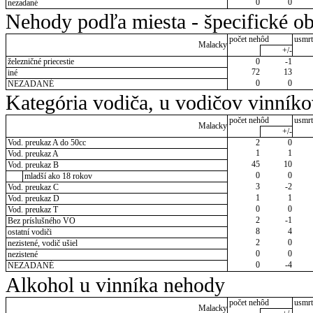
0
0
nezadané
Nehody podľa miesta - špecifické ob
počet nehôd
usmrt
Malacky
+/-
železničné priecestie
0
-1
72
13
iné
0
0
NEZADANÉ
Kategória vodiča, u vodičov vinník
počet nehôd
usmrt
Malacky
+/-
Vod. preukaz A do 50cc
2
0
1
1
Vod. preukaz A
45
10
Vod. preukaz B
0
0
mladší ako 18 rokov
3
-2
Vod. preukaz C
1
1
Vod. preukaz D
0
0
Vod. preukaz T
2
-1
Bez príslušného VO
8
4
ostatní vodiči
2
0
nezistené, vodič ušiel
0
0
nezistené
0
-4
NEZADANÉ
Alkohol u vinníka nehody
počet nehôd
usmrt
Malacky