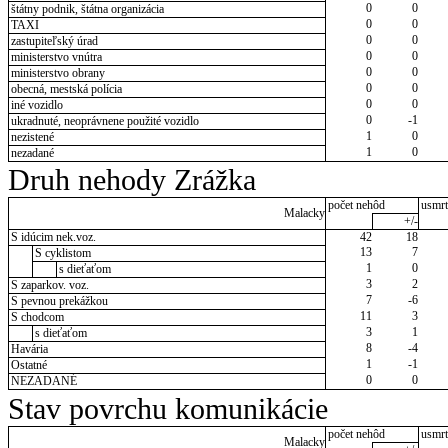
0
0
štátny podnik, štátna organizácia
0
0
TAXI
0
0
zastupiteľský úrad
0
0
ministerstvo vnútra
0
0
ministerstvo obrany
0
0
obecná, mestská polícia
0
0
iné vozidlo
0
-1
ukradnuté, neoprávnene použité vozidlo
1
0
nezistené
1
0
nezadané
Druh nehody Zrážka
počet nehôd
usmrt
Malacky
+/-
S idúcim nek.voz.
42
18
13
7
S cyklistom
1
0
s dieťaťom
3
2
S zaparkov. voz.
7
-6
S pevnou prekážkou
11
3
S chodcom
3
1
s dieťaťom
8
-4
Havária
1
-1
Ostatné
0
0
NEZADANÉ
Stav povrchu komunikácie
počet nehôd
usmrt
Malacky