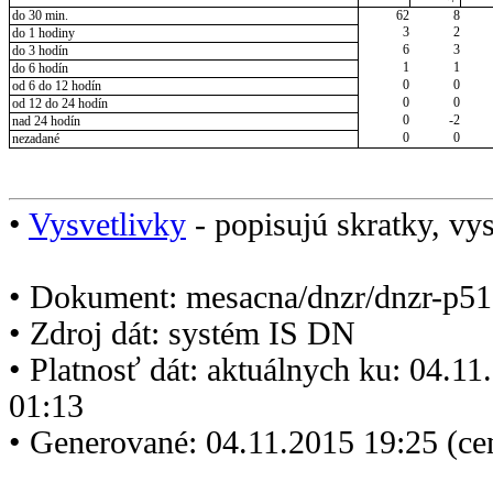
do 30 min.
62
8
3
2
do 1 hodiny
6
3
do 3 hodín
1
1
do 6 hodín
0
0
od 6 do 12 hodín
0
0
od 12 do 24 hodín
0
-2
nad 24 hodín
0
0
nezadané
•
Vysvetlivky
- popisujú skratky, vys
• Dokument: mesacna/dnzr/dnzr-p51
• Zdroj dát: systém IS DN
• Platnosť dát: aktuálnych ku: 04.1
01:13
• Generované: 04.11.2015 19:25 (ce