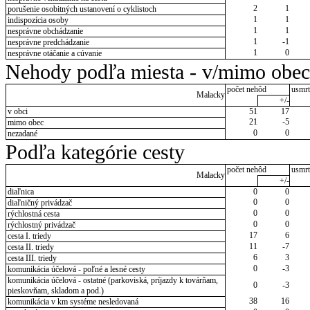
2
1
porušenie osobitných ustanovení o cyklistoch
1
1
indispozícia osoby
1
1
nesprávne obchádzanie
1
-1
nesprávne predchádzanie
1
0
nesprávne otáčanie a cúvanie
Nehody podľa miesta - v/mimo obec
počet nehôd
usmrt
Malacky
+/-
v obci
51
17
21
-5
mimo obec
0
0
nezadané
Podľa kategórie cesty
počet nehôd
usmrt
Malacky
+/-
diaľnica
0
0
0
0
diaľničný privádzač
0
0
rýchlostná cesta
0
0
rýchlostný privádzač
17
6
cesta I. triedy
11
-7
cesta II. triedy
6
3
cesta III. triedy
0
-3
komunikácia účelová - poľné a lesné cesty
komunikácia účelová - ostatné (parkoviská, príjazdy k továrňam,
0
-3
pieskovňam, skladom a pod.)
38
16
komunikácia v km systéme nesledovaná