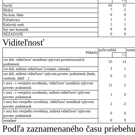
+/-
Suchý
63
15
7
-5
Mokrý
0
0
Na kom. blato
1
1
Poľadovica
1
1
Kašovitý sneh
0
0
Iný stav komunik.
0
0
NEZADANÉ
Viditeľnosť
počet nehôd
usmrt
Malacky
+/-
cez deň, viditeľnosť neznížená vplyvom poveternostných
55
14
podmienok
3
1
cez deň, znížená viditeľnosť (svitanie, súmrak)
cez deň, znížená viditeľnosť vplyvom poveter. podmienok (hmla,
0
-2
sneženie, dážď ...)
v noci - s verejným osvetlením, viditeľnosť neznížená vplyvom
11
2
poveter. podmienok
v noci - s verejným osvetlením, znížená viditeľnosť vplyvom
1
0
poveter. podmienok
v noci bez verejného osvetlenia, viditeľnosť neznížená vplyvom
2
-3
poveter. podmienok
v noci bez verejného osvetlenia, znížená viditeľnosť vplyvom
0
0
poveter. podmienok
0
0
nezadané
Podľa zaznamenaného času priebehu