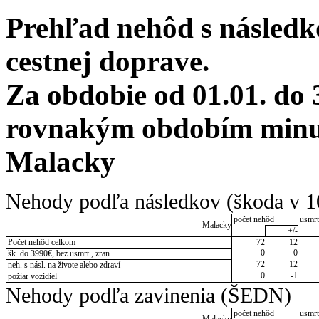
Prehľad nehôd s následko
cestnej doprave.
Za obdobie od 01.01. do 
rovnakým obdobím minulé
Malacky
Nehody podľa následkov (škoda v 1
počet nehôd
usmrt
Malacky
+/-
Počet nehôd celkom
72
12
0
0
šk. do 3990€, bez usmrt., zran.
72
12
neh. s násl. na živote alebo zdraví
0
-1
požiar vozidiel
Nehody podľa zavinenia (ŠEDN)
počet nehôd
usmrt