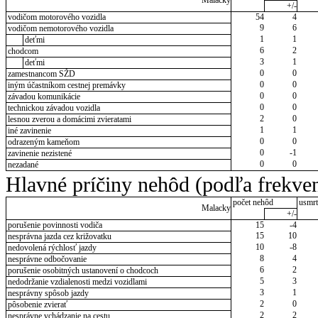
Malacky
+/-
vodičom motorového vozidla
54
4
9
6
vodičom nemotorového vozidla
1
1
deťmi
6
2
chodcom
3
1
deťmi
0
0
zamestnancom SŽD
0
0
iným účastníkom cestnej premávky
0
0
závadou komunikácie
0
0
technickou závadou vozidla
2
0
lesnou zverou a domácimi zvieratami
1
1
iné zavinenie
0
0
odrazeným kameňom
0
-1
zavinenie nezistené
0
0
nezadané
Hlavné príčiny nehôd (podľa frekven
počet nehôd
usmrt
Malacky
+/-
porušenie povinnosti vodiča
15
-4
15
10
nesprávna jazda cez križovatku
10
-8
nedovolená rýchlosť jazdy
8
4
nesprávne odbočovanie
6
2
porušenie osobitných ustanovení o chodcoch
5
3
nedodržanie vzdialenosti medzi vozidlami
3
1
nesprávny spôsob jazdy
2
0
pôsobenie zvierať
2
2
nesprávne vchádzanie na cestu