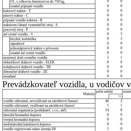
0
0
O1, s celkovou hmotnosťou do 750 kg,
0
0
ostatné prípojné vozidlo
0
0
kolesový traktor - T
0
0
pásový traktor - C
0
0
prípojné vozidlo traktora - R
0
0
traktorom ťahaný vymeniteľný stroj - S
0
0
pracovný stroj - P
9
5
iné cestné vozidlo - V
9
5
bicykel, kolobežka
0
0
záprahové
0
0
jednonápravový traktor s prívesom
0
0
ostatné iné cestné vozidlo
2
1
nezistený druh cestného vozidla
0
0
električkové dráhové vozidlo - ELEK
0
0
trolejbusové dráhové vozidlo - TR
0
0
železničné dráhové vozidlo - ZE
0
0
nezadané
Prevádzkovateľ vozidla, u vodičov 
počet nehôd
usmrt
Malacky
+/-
vozidlo súkromné, nevyužívané na zárobkovú činnosť
46
2
1
1
vozidlo súkromné, využívané na zárobkovú činnosť
14
8
súkromná organizácia (podnikateľ, s.r.o., atď)
0
0
mestská hromadná doprava
0
0
verejná hromadná doprava
0
0
medzinárodná kamiónová doprava
1
0
vozidlo registrované mimo územia SR