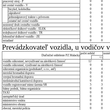
0
0
pracovný stroj - P
0
0
iné cestné vozidlo - V
0
0
bicykel, kolobežka
0
0
záprahové
0
0
jednonápravový traktor s prívesom
0
0
ostatné iné cestné vozidlo
1
0
nezistený druh cestného vozidla
0
0
električkové dráhové vozidlo - ELEK
0
0
trolejbusové dráhové vozidlo - TR
0
0
železničné dráhové vozidlo - ZE
0
0
nezadané
Prevádzkovateľ vozidla, u vodičov 
počet nehôd
usmrt
Diaľničné oddelenie PZ Malacky
+/-
vozidlo súkromné, nevyužívané na zárobkovú činnosť
12
6
0
0
vozidlo súkromné, využívané na zárobkovú činnosť
4
4
súkromná organizácia (podnikateľ, s.r.o., atď)
0
0
mestská hromadná doprava
0
0
verejná hromadná doprava
0
0
medzinárodná kamiónová doprava
5
3
vozidlo registrované mimo územia SR
0
0
štátny podnik, štátna organizácia
0
0
TAXI
0
0
zastupiteľský úrad
0
0
ministerstvo vnútra
0
0
ministerstvo obrany
0
0
obecná, mestská polícia