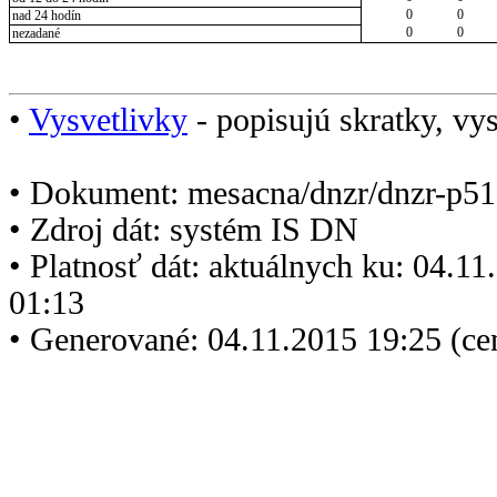
0
0
nad 24 hodín
0
0
nezadané
•
Vysvetlivky
- popisujú skratky, vys
• Dokument: mesacna/dnzr/dnzr-p51
• Zdroj dát: systém IS DN
• Platnosť dát: aktuálnych ku: 04.1
01:13
• Generované: 04.11.2015 19:25 (ce