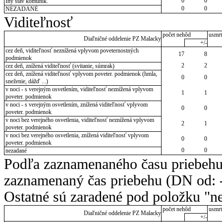
0
0
Iný stav komunik.
0
0
NEZADANÉ
Viditeľnosť
počet nehôd
usmrt
Diaľničné oddelenie PZ Malacky
+/-
cez deň, viditeľnosť neznížená vplyvom poveternostných
17
8
podmienok
2
2
cez deň, znížená viditeľnosť (svitanie, súmrak)
cez deň, znížená viditeľnosť vplyvom poveter. podmienok (hmla,
0
0
sneženie, dážď ...)
v noci - s verejným osvetlením, viditeľnosť neznížená vplyvom
1
1
poveter. podmienok
v noci - s verejným osvetlením, znížená viditeľnosť vplyvom
0
0
poveter. podmienok
v noci bez verejného osvetlenia, viditeľnosť neznížená vplyvom
2
1
poveter. podmienok
v noci bez verejného osvetlenia, znížená viditeľnosť vplyvom
0
0
poveter. podmienok
0
0
nezadané
Podľa zaznamenaného času priebehu
zaznamenaný čas priebehu (DN od: -
Ostatné sú zaradené pod položku "ne
počet nehôd
usmrt
Diaľničné oddelenie PZ Malacky
+/-