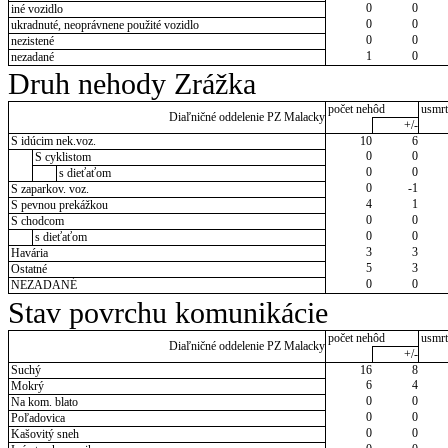
0
0
iné vozidlo
0
0
ukradnuté, neoprávnene použité vozidlo
0
0
nezistené
1
0
nezadané
Druh nehody Zrážka
počet nehôd
usmrt
Diaľničné oddelenie PZ Malacky
+/-
S idúcim nek.voz.
10
6
0
0
S cyklistom
0
0
s dieťaťom
0
-1
S zaparkov. voz.
4
1
S pevnou prekážkou
0
0
S chodcom
0
0
s dieťaťom
3
3
Havária
5
3
Ostatné
0
0
NEZADANÉ
Stav povrchu komunikácie
počet nehôd
usmrt
Diaľničné oddelenie PZ Malacky
+/-
Suchý
16
8
6
4
Mokrý
0
0
Na kom. blato
0
0
Poľadovica
0
0
Kašovitý sneh