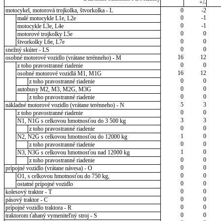
+/-
motocykel, motorová trojkolka, štvorkolka - L
0
-2
0
-1
malé motocykle L1e, L2e
0
-1
motocykle L3e, L4e
0
0
motorové trojkolky L5e
0
0
štvorkolky L6e, L7e
0
0
snežný skúter - LS
16
12
osobné motorové vozidlo (vrátane terénneho) - M
0
0
z toho pravostranné riadenie
16
12
osobné motorové vozidlá M1, M1G
0
0
z toho pravostranné riadenie
0
0
autobusy M2, M3, M2G, M3G
0
0
z toho pravostranné riadenie
5
3
nákladné motorové vozidlo (vrátane terénneho) - N
0
0
z toho pravostranné riadenie
3
3
N1, N1G s celkovou hmotnosťou do 3 500 kg
0
0
z toho pravostranné riadenie
1
0
N2, N2G s celkovou hmotnosťou do 12000 kg
0
0
z toho pravostranné riadenie
1
0
N3, N3G s celkovou hmotnosťou nad 12000 kg
0
0
z toho pravostranné riadenie
0
0
prípojné vozidlo (vrátane návesa) - O
0
0
O1, s celkovou hmotnosťou do 750 kg,
0
0
ostatné prípojné vozidlo
0
0
kolesový traktor - T
0
0
pásový traktor - C
0
0
prípojné vozidlo traktora - R
0
0
traktorom ťahaný vymeniteľný stroj - S