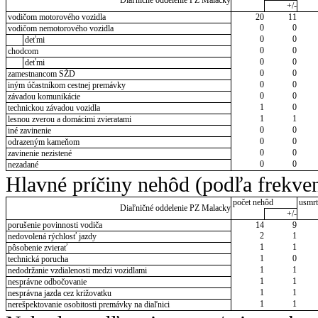
Diaľničné oddelenie PZ Malacky
+/-
vodičom motorového vozidla
20
11
0
0
vodičom nemotorového vozidla
0
0
deťmi
0
0
chodcom
0
0
deťmi
0
0
zamestnancom SŽD
0
0
iným účastníkom cestnej premávky
0
0
závadou komunikácie
1
0
technickou závadou vozidla
1
1
lesnou zverou a domácimi zvieratami
0
0
iné zavinenie
0
0
odrazeným kameňom
0
0
zavinenie nezistené
0
0
nezadané
Hlavné príčiny nehôd (podľa frekven
počet nehôd
usmrt
Diaľničné oddelenie PZ Malacky
+/-
porušenie povinnosti vodiča
14
9
2
1
nedovolená rýchlosť jazdy
1
1
pôsobenie zvierať
1
0
technická porucha
1
1
nedodržanie vzdialenosti medzi vozidlami
1
1
nesprávne odbočovanie
1
1
nesprávna jazda cez križovatku
1
1
nerešpektovanie osobitosti premávky na diaľnici