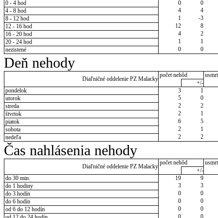
0 - 4 hod
0
0
4
4
4 - 8 hod
1
-3
8 - 12 hod
12
8
12 - 16 hod
4
2
16 - 20 hod
1
1
20 - 24 hod
0
0
nezistené
Deň nehody
počet nehôd
usmrt
Diaľničné oddelenie PZ Malacky
+/-
pondelok
3
1
5
0
utorok
2
2
streda
2
1
štvrtok
6
5
piatok
2
1
sobota
2
2
nedeľa
Čas nahlásenia nehody
počet nehôd
usmrt
Diaľničné oddelenie PZ Malacky
+/-
do 30 min.
19
9
3
3
do 1 hodiny
0
0
do 3 hodín
0
0
do 6 hodín
0
0
od 6 do 12 hodín
0
0
od 12 do 24 hodín