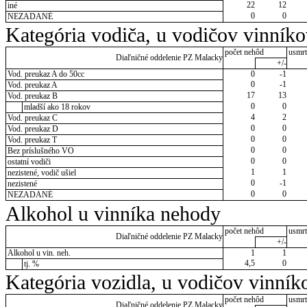
22
12
iné
0
0
NEZADANÉ
Kategória vodiča, u vodičov vinník
počet nehôd
usmrt
Diaľničné oddelenie PZ Malacky
+/-
Vod. preukaz A do 50cc
0
-1
0
-1
Vod. preukaz A
17
13
Vod. preukaz B
0
0
mladší ako 18 rokov
4
2
Vod. preukaz C
0
0
Vod. preukaz D
0
0
Vod. preukaz T
0
0
Bez príslušného VO
0
0
ostatní vodiči
1
1
nezistené, vodič ušiel
0
-1
nezistené
0
0
NEZADANÉ
Alkohol u vinníka nehody
počet nehôd
usmrt
Diaľničné oddelenie PZ Malacky
+/-
Alkohol u vin. neh.
1
1
4,5
0
tj. %
Kategória vozidla, u vodičov vinník
počet nehôd
usmrt
Diaľničné oddelenie PZ Malacky