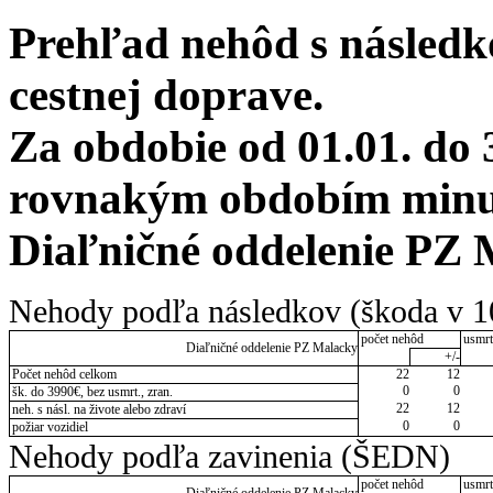
Prehľad nehôd s následko
cestnej doprave.
Za obdobie od 01.01. do 
rovnakým obdobím minulé
Diaľničné oddelenie PZ
Nehody podľa následkov (škoda v 1
počet nehôd
usmrt
Diaľničné oddelenie PZ Malacky
+/-
Počet nehôd celkom
22
12
0
0
šk. do 3990€, bez usmrt., zran.
22
12
neh. s násl. na živote alebo zdraví
0
0
požiar vozidiel
Nehody podľa zavinenia (ŠEDN)
počet nehôd
usmrt