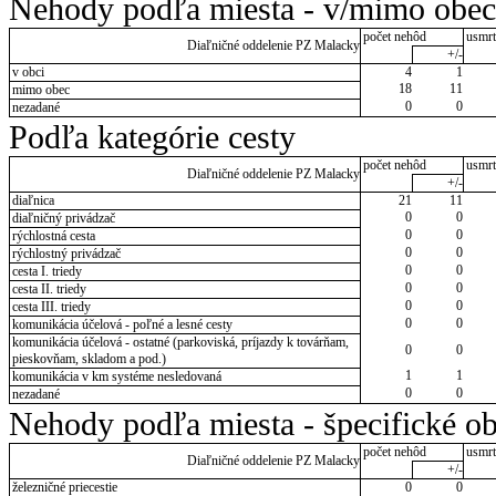
Nehody podľa miesta - v/mimo obec
počet nehôd
usmrt
Diaľničné oddelenie PZ Malacky
+/-
v obci
4
1
18
11
mimo obec
0
0
nezadané
Podľa kategórie cesty
počet nehôd
usmrt
Diaľničné oddelenie PZ Malacky
+/-
diaľnica
21
11
0
0
diaľničný privádzač
0
0
rýchlostná cesta
0
0
rýchlostný privádzač
0
0
cesta I. triedy
0
0
cesta II. triedy
0
0
cesta III. triedy
0
0
komunikácia účelová - poľné a lesné cesty
komunikácia účelová - ostatné (parkoviská, príjazdy k továrňam,
0
0
pieskovňam, skladom a pod.)
1
1
komunikácia v km systéme nesledovaná
0
0
nezadané
Nehody podľa miesta - špecifické ob
počet nehôd
usmrt
Diaľničné oddelenie PZ Malacky
+/-
železničné priecestie
0
0