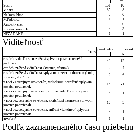
+/-
Suchý
151
10
35
-8
Mokrý
0
0
Na kom. blato
1
-1
Poľadovica
0
0
Kašovitý sneh
4
3
Iný stav komunik.
1
1
NEZADANÉ
Viditeľnosť
počet nehôd
usmrt
Trnava
+/-
cez deň, viditeľnosť neznížená vplyvom poveternostných
149
12
podmienok
2
-4
cez deň, znížená viditeľnosť (svitanie, súmrak)
cez deň, znížená viditeľnosť vplyvom poveter. podmienok (hmla,
2
-6
sneženie, dážď ...)
v noci - s verejným osvetlením, viditeľnosť neznížená vplyvom
15
-1
poveter. podmienok
v noci - s verejným osvetlením, znížená viditeľnosť vplyvom
4
-1
poveter. podmienok
v noci bez verejného osvetlenia, viditeľnosť neznížená vplyvom
16
3
poveter. podmienok
v noci bez verejného osvetlenia, znížená viditeľnosť vplyvom
3
1
poveter. podmienok
1
1
nezadané
Podľa zaznamenaného času priebehu