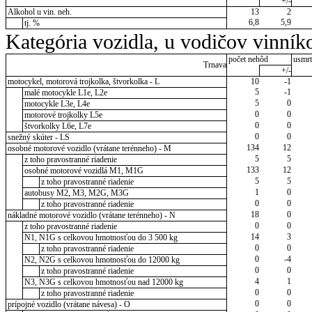
+/-
Alkohol u vin. neh.
13
2
6,8
5,9
tj. %
Kategória vozidla, u vodičov vinník
počet nehôd
usmrt
Trnava
+/-
motocykel, motorová trojkolka, štvorkolka - L
10
-1
5
-1
malé motocykle L1e, L2e
5
0
motocykle L3e, L4e
0
0
motorové trojkolky L5e
0
0
štvorkolky L6e, L7e
0
0
snežný skúter - LS
134
12
osobné motorové vozidlo (vrátane terénneho) - M
5
5
z toho pravostranné riadenie
133
12
osobné motorové vozidlá M1, M1G
5
5
z toho pravostranné riadenie
1
0
autobusy M2, M3, M2G, M3G
0
0
z toho pravostranné riadenie
18
0
nákladné motorové vozidlo (vrátane terénneho) - N
0
0
z toho pravostranné riadenie
14
3
N1, N1G s celkovou hmotnosťou do 3 500 kg
0
0
z toho pravostranné riadenie
0
-4
N2, N2G s celkovou hmotnosťou do 12000 kg
0
0
z toho pravostranné riadenie
4
1
N3, N3G s celkovou hmotnosťou nad 12000 kg
0
0
z toho pravostranné riadenie
0
0
prípojné vozidlo (vrátane návesa) - O