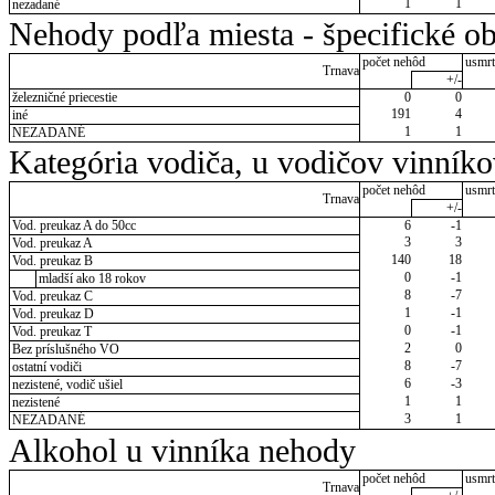
1
1
nezadané
Nehody podľa miesta - špecifické ob
počet nehôd
usmrt
Trnava
+/-
železničné priecestie
0
0
191
4
iné
1
1
NEZADANÉ
Kategória vodiča, u vodičov vinník
počet nehôd
usmrt
Trnava
+/-
Vod. preukaz A do 50cc
6
-1
3
3
Vod. preukaz A
140
18
Vod. preukaz B
0
-1
mladší ako 18 rokov
8
-7
Vod. preukaz C
1
-1
Vod. preukaz D
0
-1
Vod. preukaz T
2
0
Bez príslušného VO
8
-7
ostatní vodiči
6
-3
nezistené, vodič ušiel
1
1
nezistené
3
1
NEZADANÉ
Alkohol u vinníka nehody
počet nehôd
usmrt
Trnava