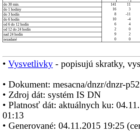
do 30 min.
141
11
16
3
do 1 hodiny
8
-11
do 3 hodín
10
-4
do 6 hodín
6
4
od 6 do 12 hodín
2
0
od 12 do 24 hodín
9
2
nad 24 hodín
0
0
nezadané
•
Vysvetlivky
- popisujú skratky, vys
• Dokument: mesacna/dnzr/dnzr-p52
• Zdroj dát: systém IS DN
• Platnosť dát: aktuálnych ku: 04.1
01:13
• Generované: 04.11.2015 19:25 (ce