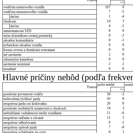
Trnava
+/-
vodičom motorového vozidla
167
9
7
-5
vodičom nemotorového vozidla
1
-4
deťmi
14
3
chodcom
4
-2
deťmi
0
0
zamestnancom SŽD
0
-3
iným účastníkom cestnej premávky
0
-1
závadou komunikácie
0
0
technickou závadou vozidla
0
0
lesnou zverou a domácimi zvieratami
2
0
iné zavinenie
0
0
odrazeným kameňom
2
2
zavinenie nezistené
0
0
nezadané
Hlavné príčiny nehôd (podľa frekven
počet nehôd
usmrt
Trnava
+/-
porušenie povinnosti vodiča
50
-3
43
8
nedovolená rýchlosť jazdy
26
0
nesprávna jazda cez križovatku
14
3
porušenie osobitných ustanovení o chodcoch
11
-6
nedodržanie vzdialenosti medzi vozidlami
11
5
nesprávne otáčanie a cúvanie
9
-1
nesprávne odbočovanie
7
-8
nesprávny spôsob jazdy
6
1
nesprávne vchádzanie na cestu