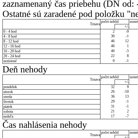
zaznamenaný čas priebehu (DN od: -
Ostatné sú zaradené pod položku "ne
počet nehôd
usmrt
Trnava
+/-
0 - 4 hod
2
-9
30
-1
4 - 8 hod
46
12
8 - 12 hod
46
1
12 - 16 hod
46
-5
16 - 20 hod
22
8
20 - 24 hod
0
-1
nezistené
Deň nehody
počet nehôd
usmrt
Trnava
+/-
pondelok
32
9
26
-10
utorok
36
13
streda
29
-1
štvrtok
31
-1
piatok
21
2
sobota
17
-7
nedeľa
Čas nahlásenia nehody
počet nehôd
usmrt
Trnava
+/-