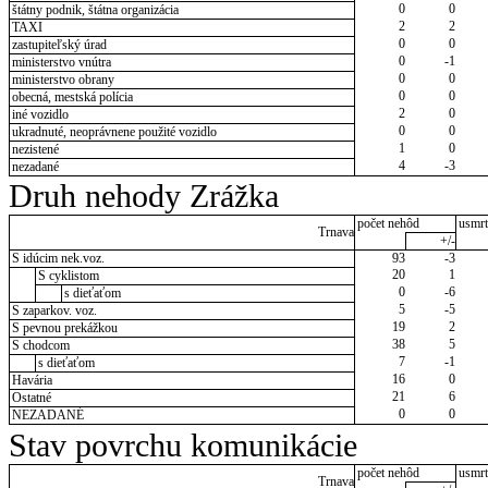
0
0
štátny podnik, štátna organizácia
2
2
TAXI
0
0
zastupiteľský úrad
0
-1
ministerstvo vnútra
0
0
ministerstvo obrany
0
0
obecná, mestská polícia
2
0
iné vozidlo
0
0
ukradnuté, neoprávnene použité vozidlo
1
0
nezistené
4
-3
nezadané
Druh nehody Zrážka
počet nehôd
usmrt
Trnava
+/-
S idúcim nek.voz.
93
-3
20
1
S cyklistom
0
-6
s dieťaťom
5
-5
S zaparkov. voz.
19
2
S pevnou prekážkou
38
5
S chodcom
7
-1
s dieťaťom
16
0
Havária
21
6
Ostatné
0
0
NEZADANÉ
Stav povrchu komunikácie
počet nehôd
usmrt
Trnava