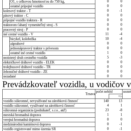
0
0
O1, s celkovou hmotnosťou do 750 kg,
0
0
ostatné prípojné vozidlo
0
-1
kolesový traktor - T
0
0
pásový traktor - C
0
0
prípojné vozidlo traktora - R
0
0
traktorom ťahaný vymeniteľný stroj - S
0
0
pracovný stroj - P
11
-4
iné cestné vozidlo - V
10
-4
bicykel, kolobežka
0
0
záprahové
0
0
jednonápravový traktor s prívesom
1
0
ostatné iné cestné vozidlo
5
-3
nezistený druh cestného vozidla
0
0
električkové dráhové vozidlo - ELEK
0
0
trolejbusové dráhové vozidlo - TR
0
0
železničné dráhové vozidlo - ZE
0
0
nezadané
Prevádzkovateľ vozidla, u vodičov 
počet nehôd
usmrt
Trnava
+/-
vozidlo súkromné, nevyužívané na zárobkovú činnosť
140
13
4
1
vozidlo súkromné, využívané na zárobkovú činnosť
23
-8
súkromná organizácia (podnikateľ, s.r.o., atď)
1
1
mestská hromadná doprava
0
0
verejná hromadná doprava
0
-1
medzinárodná kamiónová doprava
0
-1
vozidlo registrované mimo územia SR