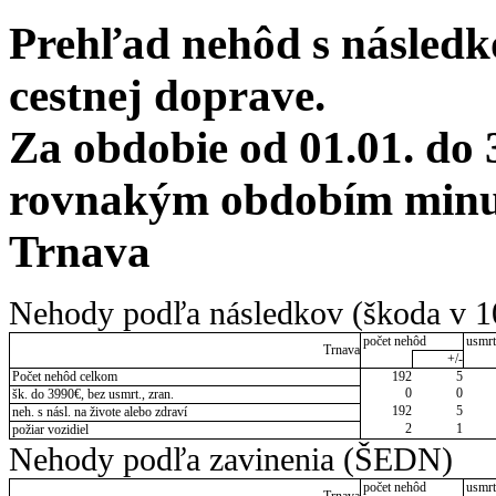
Prehľad nehôd s následko
cestnej doprave.
Za obdobie od 01.01. do 
rovnakým obdobím minulé
Trnava
Nehody podľa následkov (škoda v 1
počet nehôd
usmrt
Trnava
+/-
Počet nehôd celkom
192
5
0
0
šk. do 3990€, bez usmrt., zran.
192
5
neh. s násl. na živote alebo zdraví
2
1
požiar vozidiel
Nehody podľa zavinenia (ŠEDN)
počet nehôd
usmrt