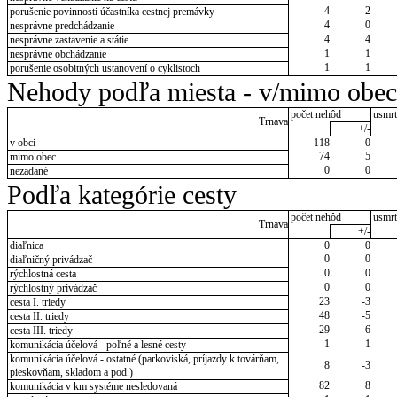
4
2
porušenie povinnosti účastníka cestnej premávky
4
0
nesprávne predchádzanie
4
4
nesprávne zastavenie a státie
1
1
nesprávne obchádzanie
1
1
porušenie osobitných ustanovení o cyklistoch
Nehody podľa miesta - v/mimo obec
počet nehôd
usmrt
Trnava
+/-
v obci
118
0
74
5
mimo obec
0
0
nezadané
Podľa kategórie cesty
počet nehôd
usmrt
Trnava
+/-
diaľnica
0
0
0
0
diaľničný privádzač
0
0
rýchlostná cesta
0
0
rýchlostný privádzač
23
-3
cesta I. triedy
48
-5
cesta II. triedy
29
6
cesta III. triedy
1
1
komunikácia účelová - poľné a lesné cesty
komunikácia účelová - ostatné (parkoviská, príjazdy k továrňam,
8
-3
pieskovňam, skladom a pod.)
82
8
komunikácia v km systéme nesledovaná