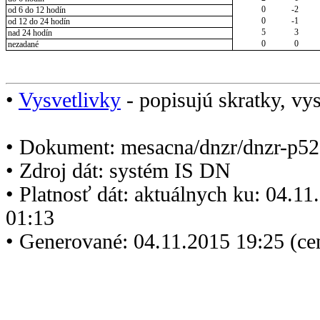
0
-2
od 6 do 12 hodín
0
-1
od 12 do 24 hodín
5
3
nad 24 hodín
0
0
nezadané
•
Vysvetlivky
- popisujú skratky, vys
• Dokument: mesacna/dnzr/dnzr-p52
• Zdroj dát: systém IS DN
• Platnosť dát: aktuálnych ku: 04.1
01:13
• Generované: 04.11.2015 19:25 (ce