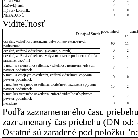
3
-1
Poľadovica
2
2
Kašovitý sneh
1
0
Iný stav komunik.
0
0
NEZADANÉ
Viditeľnosť
počet nehôd
usmrt
Dunajská Streda
+/-
cez deň, viditeľnosť neznížená vplyvom poveternostných
66
-11
podmienok
0
-2
cez deň, znížená viditeľnosť (svitanie, súmrak)
cez deň, znížená viditeľnosť vplyvom poveter. podmienok (hmla,
2
2
sneženie, dážď ...)
v noci - s verejným osvetlením, viditeľnosť neznížená vplyvom
7
-4
poveter. podmienok
v noci - s verejným osvetlením, znížená viditeľnosť vplyvom
0
0
poveter. podmienok
v noci bez verejného osvetlenia, viditeľnosť neznížená vplyvom
15
2
poveter. podmienok
v noci bez verejného osvetlenia, znížená viditeľnosť vplyvom
2
2
poveter. podmienok
0
0
nezadané
Podľa zaznamenaného času priebehu
zaznamenaný čas priebehu (DN od: -
Ostatné sú zaradené pod položku "ne