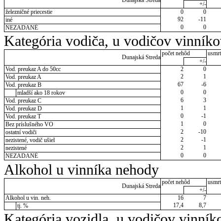
Dunajská Streda
+/-
železničné priecestie
0
0
92
-11
iné
0
0
NEZADANÉ
Kategória vodiča, u vodičov vinník
počet nehôd
usmrt
Dunajská Streda
+/-
Vod. preukaz A do 50cc
2
0
2
1
Vod. preukaz A
67
-6
Vod. preukaz B
0
0
mladší ako 18 rokov
6
3
Vod. preukaz C
1
1
Vod. preukaz D
0
-1
Vod. preukaz T
1
0
Bez príslušného VO
2
-10
ostatní vodiči
2
-1
nezistené, vodič ušiel
2
1
nezistené
0
0
NEZADANÉ
Alkohol u vinníka nehody
počet nehôd
usmrt
Dunajská Streda
+/-
Alkohol u vin. neh.
16
7
17,4
8,7
tj. %
Kategória vozidla, u vodičov vinník