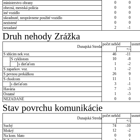
0
0
ministerstvo obrany
0
0
obecná, mestská polícia
0
0
iné vozidlo
0
0
ukradnuté, neoprávnene použité vozidlo
0
0
nezistené
2
-1
nezadané
Druh nehody Zrážka
počet nehôd
usmrt
Dunajská Streda
+/-
S idúcim nek.voz.
46
-11
10
-8
S cyklistom
1
-2
s dieťaťom
1
-2
S zaparkov. voz.
26
9
S pevnou prekážkou
11
1
S chodcom
3
-1
s dieťaťom
7
-3
Havária
1
-5
Ostatné
0
0
NEZADANÉ
Stav povrchu komunikácie
počet nehôd
usmrt
Dunajská Streda
+/-
Suchý
74
-10
12
-2
Mokrý
0
0
Na kom. blato