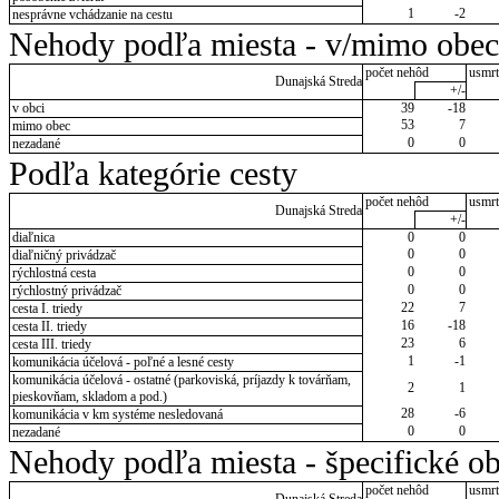
1
-2
nesprávne vchádzanie na cestu
Nehody podľa miesta - v/mimo obec
počet nehôd
usmrt
Dunajská Streda
+/-
v obci
39
-18
53
7
mimo obec
0
0
nezadané
Podľa kategórie cesty
počet nehôd
usmrt
Dunajská Streda
+/-
diaľnica
0
0
0
0
diaľničný privádzač
0
0
rýchlostná cesta
0
0
rýchlostný privádzač
22
7
cesta I. triedy
16
-18
cesta II. triedy
23
6
cesta III. triedy
1
-1
komunikácia účelová - poľné a lesné cesty
komunikácia účelová - ostatné (parkoviská, príjazdy k továrňam,
2
1
pieskovňam, skladom a pod.)
28
-6
komunikácia v km systéme nesledovaná
0
0
nezadané
Nehody podľa miesta - špecifické ob
počet nehôd
usmrt