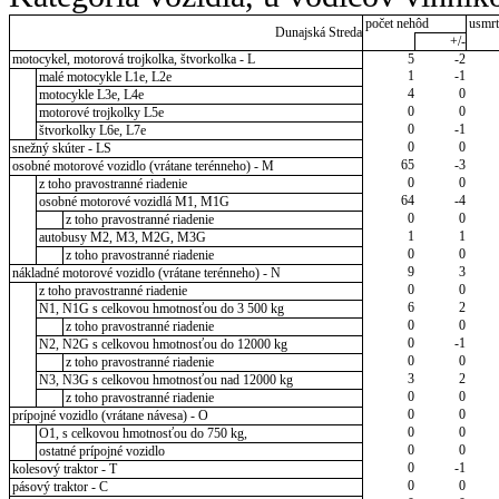
počet nehôd
usmrt
Dunajská Streda
+/-
motocykel, motorová trojkolka, štvorkolka - L
5
-2
1
-1
malé motocykle L1e, L2e
4
0
motocykle L3e, L4e
0
0
motorové trojkolky L5e
0
-1
štvorkolky L6e, L7e
0
0
snežný skúter - LS
65
-3
osobné motorové vozidlo (vrátane terénneho) - M
0
0
z toho pravostranné riadenie
64
-4
osobné motorové vozidlá M1, M1G
0
0
z toho pravostranné riadenie
1
1
autobusy M2, M3, M2G, M3G
0
0
z toho pravostranné riadenie
9
3
nákladné motorové vozidlo (vrátane terénneho) - N
0
0
z toho pravostranné riadenie
6
2
N1, N1G s celkovou hmotnosťou do 3 500 kg
0
0
z toho pravostranné riadenie
0
-1
N2, N2G s celkovou hmotnosťou do 12000 kg
0
0
z toho pravostranné riadenie
3
2
N3, N3G s celkovou hmotnosťou nad 12000 kg
0
0
z toho pravostranné riadenie
0
0
prípojné vozidlo (vrátane návesa) - O
0
0
O1, s celkovou hmotnosťou do 750 kg,
0
0
ostatné prípojné vozidlo
0
-1
kolesový traktor - T
0
0
pásový traktor - C