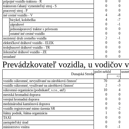
0
0
prípojné vozidlo traktora - R
0
0
traktorom ťahaný vymeniteľný stroj - S
0
0
pracovný stroj - P
4
-8
iné cestné vozidlo - V
4
-7
bicykel, kolobežka
0
-1
záprahové
0
0
jednonápravový traktor s prívesom
0
0
ostatné iné cestné vozidlo
2
-1
nezistený druh cestného vozidla
0
0
električkové dráhové vozidlo - ELEK
0
0
trolejbusové dráhové vozidlo - TR
0
0
železničné dráhové vozidlo - ZE
0
0
nezadané
Prevádzkovateľ vozidla, u vodičov 
počet nehôd
usmrt
Dunajská Streda
+/-
vozidlo súkromné, nevyužívané na zárobkovú činnosť
70
-8
2
-3
vozidlo súkromné, využívané na zárobkovú činnosť
10
4
súkromná organizácia (podnikateľ, s.r.o., atď)
0
0
mestská hromadná doprava
0
0
verejná hromadná doprava
0
0
medzinárodná kamiónová doprava
0
-2
vozidlo registrované mimo územia SR
1
0
štátny podnik, štátna organizácia
0
0
TAXI
0
0
zastupiteľský úrad
0
-1
ministerstvo vnútra