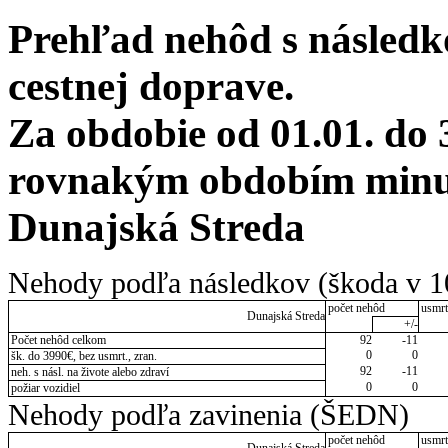
Prehľad nehôd s následko
cestnej doprave.
Za obdobie od 01.01. do 
rovnakým obdobím minulé
Dunajská Streda
Nehody podľa následkov (škoda v 1
počet nehôd
usmrt
Dunajská Streda
+/-
Počet nehôd celkom
92
-11
0
0
šk. do 3990€, bez usmrt., zran.
92
-11
neh. s násl. na živote alebo zdraví
0
0
požiar vozidiel
Nehody podľa zavinenia (ŠEDN)
počet nehôd
usmrt