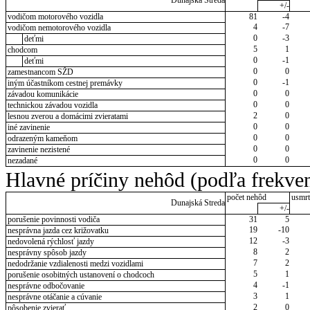
Dunajská Streda
+/-
vodičom motorového vozidla
81
-4
4
-7
vodičom nemotorového vozidla
0
-3
deťmi
5
1
chodcom
0
-1
deťmi
0
0
zamestnancom SŽD
0
-1
iným účastníkom cestnej premávky
0
0
závadou komunikácie
0
0
technickou závadou vozidla
2
0
lesnou zverou a domácimi zvieratami
0
0
iné zavinenie
0
0
odrazeným kameňom
0
0
zavinenie nezistené
0
0
nezadané
Hlavné príčiny nehôd (podľa frekven
počet nehôd
usmrt
Dunajská Streda
+/-
porušenie povinnosti vodiča
31
5
19
-10
nesprávna jazda cez križovatku
12
-3
nedovolená rýchlosť jazdy
8
2
nesprávny spôsob jazdy
7
2
nedodržanie vzdialenosti medzi vozidlami
5
1
porušenie osobitných ustanovení o chodcoch
4
-1
nesprávne odbočovanie
3
1
nesprávne otáčanie a cúvanie
2
0
pôsobenie zvierať