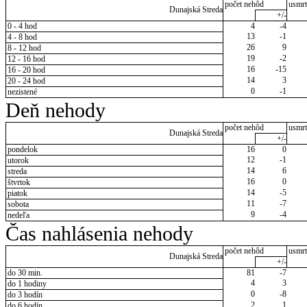
počet nehôd
usmrt
Dunajská Streda
+/-
0 - 4 hod
4
-4
13
-1
4 - 8 hod
26
9
8 - 12 hod
19
-2
12 - 16 hod
16
-15
16 - 20 hod
14
3
20 - 24 hod
0
-1
nezistené
Deň nehody
počet nehôd
usmrt
Dunajská Streda
+/-
pondelok
16
0
12
-1
utorok
14
6
streda
16
0
štvrtok
14
-5
piatok
11
-7
sobota
9
-4
nedeľa
Čas nahlásenia nehody
počet nehôd
usmrt
Dunajská Streda
+/-
do 30 min.
81
-7
4
3
do 1 hodiny
0
-8
do 3 hodín
2
1
do 6 hodín