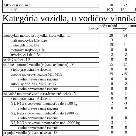
+/-
Alkohol u vin. neh.
10
-2
10,5
12,1
tj. %
Kategória vozidla, u vodičov vinník
počet nehôd
usmrt
Levice
+/-
motocykel, motorová trojkolka, štvorkolka - L
20
14
3
1
malé motocykle L1e, L2e
15
11
motocykle L3e, L4e
0
0
motorové trojkolky L5e
2
2
štvorkolky L6e, L7e
0
0
snežný skúter - LS
55
-17
osobné motorové vozidlo (vrátane terénneho) - M
0
0
z toho pravostranné riadenie
55
-15
osobné motorové vozidlá M1, M1G
0
0
z toho pravostranné riadenie
0
-2
autobusy M2, M3, M2G, M3G
0
0
z toho pravostranné riadenie
6
-1
nákladné motorové vozidlo (vrátane terénneho) - N
0
0
z toho pravostranné riadenie
2
-3
N1, N1G s celkovou hmotnosťou do 3 500 kg
0
0
z toho pravostranné riadenie
1
1
N2, N2G s celkovou hmotnosťou do 12000 kg
0
0
z toho pravostranné riadenie
3
1
N3, N3G s celkovou hmotnosťou nad 12000 kg
0
0
z toho pravostranné riadenie
0
0
prípojné vozidlo (vrátane návesa) - O