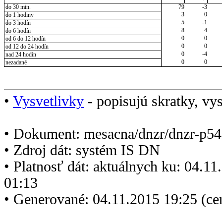
do 30 min.
79
-3
3
0
do 1 hodiny
5
-1
do 3 hodín
8
4
do 6 hodín
0
0
od 6 do 12 hodín
0
0
od 12 do 24 hodín
0
-4
nad 24 hodín
0
0
nezadané
•
Vysvetlivky
- popisujú skratky, vys
• Dokument: mesacna/dnzr/dnzr-p54
• Zdroj dát: systém IS DN
• Platnosť dát: aktuálnych ku: 04.1
01:13
• Generované: 04.11.2015 19:25 (ce