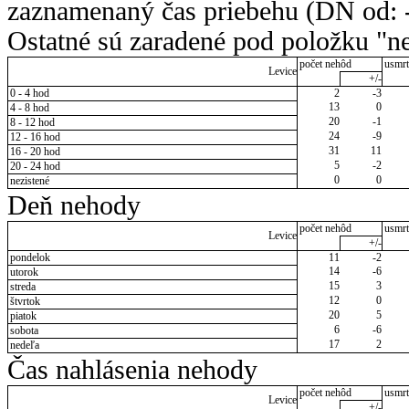
zaznamenaný čas priebehu (DN od: -
Ostatné sú zaradené pod položku "ne
počet nehôd
usmrt
Levice
+/-
0 - 4 hod
2
-3
13
0
4 - 8 hod
20
-1
8 - 12 hod
24
-9
12 - 16 hod
31
11
16 - 20 hod
5
-2
20 - 24 hod
0
0
nezistené
Deň nehody
počet nehôd
usmrt
Levice
+/-
pondelok
11
-2
14
-6
utorok
15
3
streda
12
0
štvrtok
20
5
piatok
6
-6
sobota
17
2
nedeľa
Čas nahlásenia nehody
počet nehôd
usmrt
Levice
+/-