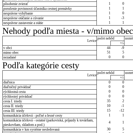
1
0
pôsobenie zvierať
1
1
porušenie povinnosti účastníka cestnej premávky
1
0
nesprávne vyhýbanie
1
-3
nesprávne otáčanie a cúvanie
1
1
nesprávne zastavenie a státie
Nehody podľa miesta - v/mimo obec
počet nehôd
usmrt
Levice
+/-
v obci
44
-9
51
5
mimo obec
0
0
nezadané
Podľa kategórie cesty
počet nehôd
usmrt
Levice
+/-
diaľnica
0
0
0
0
diaľničný privádzač
0
0
rýchlostná cesta
0
0
rýchlostný privádzač
35
2
cesta I. triedy
10
-1
cesta II. triedy
15
-12
cesta III. triedy
1
1
komunikácia účelová - poľné a lesné cesty
komunikácia účelová - ostatné (parkoviská, príjazdy k továrňam,
4
1
pieskovňam, skladom a pod.)
30
5
komunikácia v km systéme nesledovaná