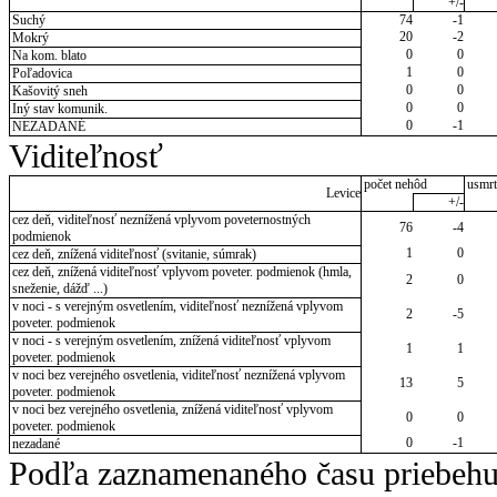
+/-
Suchý
74
-1
20
-2
Mokrý
0
0
Na kom. blato
1
0
Poľadovica
0
0
Kašovitý sneh
0
0
Iný stav komunik.
0
-1
NEZADANÉ
Viditeľnosť
počet nehôd
usmrt
Levice
+/-
cez deň, viditeľnosť neznížená vplyvom poveternostných
76
-4
podmienok
1
0
cez deň, znížená viditeľnosť (svitanie, súmrak)
cez deň, znížená viditeľnosť vplyvom poveter. podmienok (hmla,
2
0
sneženie, dážď ...)
v noci - s verejným osvetlením, viditeľnosť neznížená vplyvom
2
-5
poveter. podmienok
v noci - s verejným osvetlením, znížená viditeľnosť vplyvom
1
1
poveter. podmienok
v noci bez verejného osvetlenia, viditeľnosť neznížená vplyvom
13
5
poveter. podmienok
v noci bez verejného osvetlenia, znížená viditeľnosť vplyvom
0
0
poveter. podmienok
0
-1
nezadané
Podľa zaznamenaného času priebehu