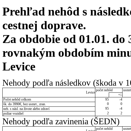
Prehľad nehôd s následko
cestnej doprave.
Za obdobie od 01.01. do 
rovnakým obdobím minulé
Levice
Nehody podľa následkov (škoda v 1
počet nehôd
usmrt
Levice
+/-
Počet nehôd celkom
95
-4
0
0
šk. do 3990€, bez usmrt., zran.
95
-4
neh. s násl. na živote alebo zdraví
2
2
požiar vozidiel
Nehody podľa zavinenia (ŠEDN)
počet nehôd
usmrt