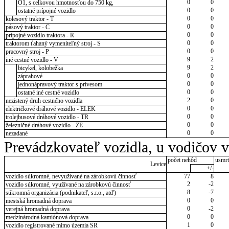
0
0
O1, s celkovou hmotnosťou do 750 kg,
0
0
ostatné prípojné vozidlo
0
0
kolesový traktor - T
0
0
pásový traktor - C
0
0
prípojné vozidlo traktora - R
0
0
traktorom ťahaný vymeniteľný stroj - S
0
0
pracovný stroj - P
9
2
iné cestné vozidlo - V
9
2
bicykel, kolobežka
0
0
záprahové
0
0
jednonápravový traktor s prívesom
0
0
ostatné iné cestné vozidlo
2
0
nezistený druh cestného vozidla
0
0
električkové dráhové vozidlo - ELEK
0
0
trolejbusové dráhové vozidlo - TR
0
0
železničné dráhové vozidlo - ZE
0
0
nezadané
Prevádzkovateľ vozidla, u vodičov 
počet nehôd
usmrt
Levice
+/-
vozidlo súkromné, nevyužívané na zárobkovú činnosť
77
8
2
-2
vozidlo súkromné, využívané na zárobkovú činnosť
8
-7
súkromná organizácia (podnikateľ, s.r.o., atď)
0
0
mestská hromadná doprava
0
-2
verejná hromadná doprava
0
0
medzinárodná kamiónová doprava
1
0
vozidlo registrované mimo územia SR