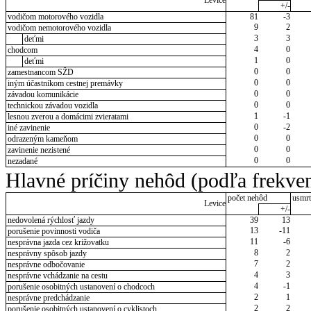
Levice
+/-
vodičom motorového vozidla
81
-3
9
2
vodičom nemotorového vozidla
3
3
deťmi
4
0
chodcom
1
0
deťmi
0
0
zamestnancom SŽD
0
0
iným účastníkom cestnej premávky
0
0
závadou komunikácie
0
0
technickou závadou vozidla
1
-1
lesnou zverou a domácimi zvieratami
0
-2
iné zavinenie
0
0
odrazeným kameňom
0
0
zavinenie nezistené
0
0
nezadané
Hlavné príčiny nehôd (podľa frekven
počet nehôd
usmrt
Levice
+/-
nedovolená rýchlosť jazdy
39
13
13
-11
porušenie povinnosti vodiča
11
-6
nesprávna jazda cez križovatku
8
2
nesprávny spôsob jazdy
7
2
nesprávne odbočovanie
4
3
nesprávne vchádzanie na cestu
4
-1
porušenie osobitných ustanovení o chodcoch
2
1
nesprávne predchádzanie
2
2
porušenie osobitných ustanovení o cyklistoch