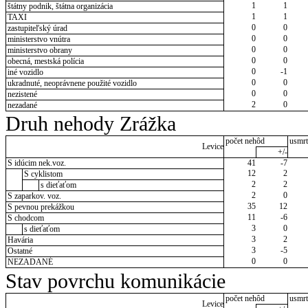
1
1
štátny podnik, štátna organizácia
1
1
TAXI
0
0
zastupiteľský úrad
0
0
ministerstvo vnútra
0
0
ministerstvo obrany
0
0
obecná, mestská polícia
0
-1
iné vozidlo
0
0
ukradnuté, neoprávnene použité vozidlo
0
0
nezistené
2
0
nezadané
Druh nehody Zrážka
počet nehôd
usmrt
Levice
+/-
S idúcim nek.voz.
41
-7
12
2
S cyklistom
2
2
s dieťaťom
2
0
S zaparkov. voz.
35
12
S pevnou prekážkou
11
-6
S chodcom
3
0
s dieťaťom
3
2
Havária
3
-5
Ostatné
0
0
NEZADANÉ
Stav povrchu komunikácie
počet nehôd
usmrt
Levice