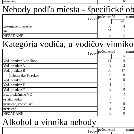
0
0
nezadané
Nehody podľa miesta - špecifické ob
počet nehôd
usmrt
Levice
+/-
železničné priecestie
0
-4
95
1
iné
0
-1
NEZADANÉ
Kategória vodiča, u vodičov vinník
počet nehôd
usmrt
Levice
+/-
Vod. preukaz A do 50cc
11
9
3
2
Vod. preukaz A
56
-17
Vod. preukaz B
0
0
mladší ako 18 rokov
6
0
Vod. preukaz C
1
-1
Vod. preukaz D
0
0
Vod. preukaz T
3
2
Bez príslušného VO
8
1
ostatní vodiči
2
0
nezistené, vodič ušiel
2
2
nezistené
0
0
NEZADANÉ
Alkohol u vinníka nehody
počet nehôd
usmrt
Levice