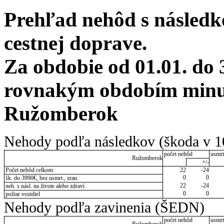
Prehľad nehôd s následko
cestnej doprave.
Za obdobie od 01.01. do 
rovnakým obdobím minulé
Ružomberok
Nehody podľa následkov (škoda v 1
počet nehôd
usmrt
Ružomberok
+/-
Počet nehôd celkom
22
-24
0
0
šk. do 3990€, bez usmrt., zran.
22
-24
neh. s násl. na živote alebo zdraví
0
0
požiar vozidiel
Nehody podľa zavinenia (ŠEDN)
počet nehôd
usmrt