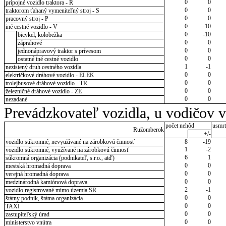
0
0
prípojné vozidlo traktora - R
0
0
traktorom ťahaný vymeniteľný stroj - S
0
0
pracovný stroj - P
0
-10
iné cestné vozidlo - V
0
-10
bicykel, kolobežka
0
0
záprahové
0
0
jednonápravový traktor s prívesom
0
0
ostatné iné cestné vozidlo
1
-1
nezistený druh cestného vozidla
0
0
električkové dráhové vozidlo - ELEK
0
0
trolejbusové dráhové vozidlo - TR
0
0
železničné dráhové vozidlo - ZE
0
0
nezadané
Prevádzkovateľ vozidla, u vodičov 
počet nehôd
usmrt
Ružomberok
+/-
vozidlo súkromné, nevyužívané na zárobkovú činnosť
8
-19
1
-2
vozidlo súkromné, využívané na zárobkovú činnosť
6
1
súkromná organizácia (podnikateľ, s.r.o., atď)
0
0
mestská hromadná doprava
0
0
verejná hromadná doprava
0
0
medzinárodná kamiónová doprava
2
-1
vozidlo registrované mimo územia SR
0
0
štátny podnik, štátna organizácia
0
0
TAXI
0
0
zastupiteľský úrad
0
0
ministerstvo vnútra