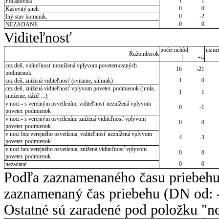
1
1
Poľadovica
0
0
Kašovitý sneh
0
-2
Iný stav komunik.
0
0
NEZADANÉ
Viditeľnosť
počet nehôd
usmrt
Ružomberok
+/-
cez deň, viditeľnosť neznížená vplyvom poveternostných
16
-21
podmienok
1
0
cez deň, znížená viditeľnosť (svitanie, súmrak)
cez deň, znížená viditeľnosť vplyvom poveter. podmienok (hmla,
1
1
sneženie, dážď ...)
v noci - s verejným osvetlením, viditeľnosť neznížená vplyvom
0
-1
poveter. podmienok
v noci - s verejným osvetlením, znížená viditeľnosť vplyvom
0
0
poveter. podmienok
v noci bez verejného osvetlenia, viditeľnosť neznížená vplyvom
4
-3
poveter. podmienok
v noci bez verejného osvetlenia, znížená viditeľnosť vplyvom
0
0
poveter. podmienok
0
0
nezadané
Podľa zaznamenaného času priebehu
zaznamenaný čas priebehu (DN od: -
Ostatné sú zaradené pod položku "ne