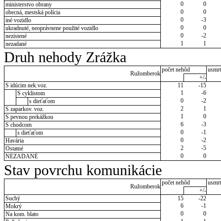
0
0
ministerstvo obrany
0
0
obecná, mestská polícia
0
-3
iné vozidlo
0
0
ukradnuté, neoprávnene použité vozidlo
0
-2
nezistené
1
1
nezadané
Druh nehody Zrážka
počet nehôd
usmrt
Ružomberok
+/-
S idúcim nek.voz.
11
-15
1
-6
S cyklistom
0
-2
s dieťaťom
2
1
S zaparkov. voz.
1
0
S pevnou prekážkou
6
-3
S chodcom
0
-1
s dieťaťom
0
-2
Havária
2
-5
Ostatné
0
0
NEZADANÉ
Stav povrchu komunikácie
počet nehôd
usmrt
Ružomberok
+/-
Suchý
15
-22
6
-1
Mokrý
0
0
Na kom. blato