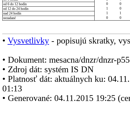
0
0
od 6 do 12 hodín
1
0
od 12 do 24 hodín
1
1
nad 24 hodín
0
0
nezadané
•
Vysvetlivky
- popisujú skratky, vys
• Dokument: mesacna/dnzr/dnzr-p55
• Zdroj dát: systém IS DN
• Platnosť dát: aktuálnych ku: 04.1
01:13
• Generované: 04.11.2015 19:25 (ce