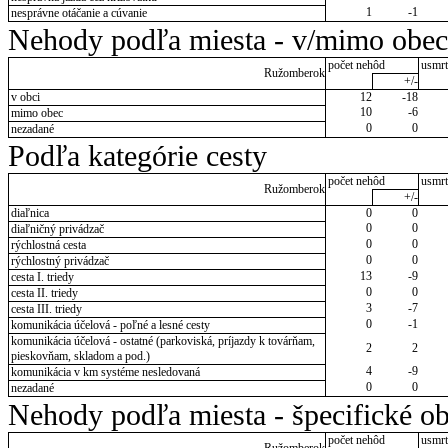
1
-1
nesprávne otáčanie a cúvanie
Nehody podľa miesta - v/mimo obec
počet nehôd
usmrt
Ružomberok
+/-
v obci
12
-18
10
-6
mimo obec
0
0
nezadané
Podľa kategórie cesty
počet nehôd
usmrt
Ružomberok
+/-
diaľnica
0
0
0
0
diaľničný privádzač
0
0
rýchlostná cesta
0
0
rýchlostný privádzač
13
-9
cesta I. triedy
0
0
cesta II. triedy
3
-7
cesta III. triedy
0
-1
komunikácia účelová - poľné a lesné cesty
komunikácia účelová - ostatné (parkoviská, príjazdy k továrňam,
2
2
pieskovňam, skladom a pod.)
4
-9
komunikácia v km systéme nesledovaná
0
0
nezadané
Nehody podľa miesta - špecifické ob
počet nehôd
usmrt