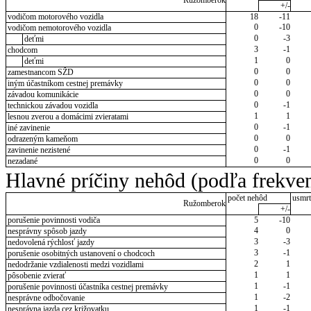
Ružomberok
+/-
vodičom motorového vozidla
18
-11
0
-10
vodičom nemotorového vozidla
0
-3
deťmi
3
-1
chodcom
1
0
deťmi
0
0
zamestnancom SŽD
0
0
iným účastníkom cestnej premávky
0
0
závadou komunikácie
0
-1
technickou závadou vozidla
1
1
lesnou zverou a domácimi zvieratami
0
-1
iné zavinenie
0
0
odrazeným kameňom
0
-1
zavinenie nezistené
0
0
nezadané
Hlavné príčiny nehôd (podľa frekven
počet nehôd
usmrt
Ružomberok
+/-
porušenie povinnosti vodiča
5
-10
4
0
nesprávny spôsob jazdy
3
-3
nedovolená rýchlosť jazdy
3
-1
porušenie osobitných ustanovení o chodcoch
2
1
nedodržanie vzdialenosti medzi vozidlami
1
1
pôsobenie zvierať
1
-1
porušenie povinnosti účastníka cestnej premávky
1
-2
nesprávne odbočovanie
1
-1
nesprávna jazda cez križovatku