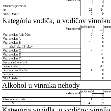
Ružomberok
+/-
železničné priecestie
0
0
22
-24
iné
0
0
NEZADANÉ
Kategória vodiča, u vodičov vinník
počet nehôd
usmrt
Ružomberok
+/-
Vod. preukaz A do 50cc
0
-2
0
0
Vod. preukaz A
15
-8
Vod. preukaz B
0
0
mladší ako 18 rokov
2
-2
Vod. preukaz C
0
-1
Vod. preukaz D
0
0
Vod. preukaz T
0
0
Bez príslušného VO
0
-12
ostatní vodiči
1
0
nezistené, vodič ušiel
0
0
nezistené
0
0
NEZADANÉ
Alkohol u vinníka nehody
počet nehôd
usmrt
Ružomberok
+/-
Alkohol u vin. neh.
1
-4
4,5
10,9
tj. %
Kategória vozidla, u vodičov vinník