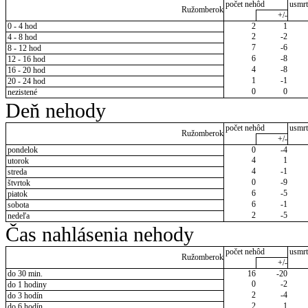
počet nehôd
usmrt
Ružomberok
+/-
0 - 4 hod
2
1
2
-2
4 - 8 hod
7
-6
8 - 12 hod
6
-8
12 - 16 hod
4
-8
16 - 20 hod
1
-1
20 - 24 hod
0
0
nezistené
Deň nehody
počet nehôd
usmrt
Ružomberok
+/-
pondelok
0
-4
4
1
utorok
4
-1
streda
0
-9
štvrtok
6
-5
piatok
6
-1
sobota
2
-5
nedeľa
Čas nahlásenia nehody
počet nehôd
usmrt
Ružomberok
+/-
do 30 min.
16
-20
0
-2
do 1 hodiny
2
-4
do 3 hodín
2
1
do 6 hodín