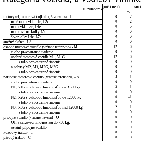
počet nehôd
usmrt
Ružomberok
+/-
motocykel, motorová trojkolka, štvorkolka - L
0
-7
0
-2
malé motocykle L1e, L2e
0
-5
motocykle L3e, L4e
0
0
motorové trojkolky L5e
0
0
štvorkolky L6e, L7e
0
0
snežný skúter - LS
12
-6
osobné motorové vozidlo (vrátane terénneho) - M
0
0
z toho pravostranné riadenie
12
-6
osobné motorové vozidlá M1, M1G
0
0
z toho pravostranné riadenie
0
0
autobusy M2, M3, M2G, M3G
0
0
z toho pravostranné riadenie
5
-1
nákladné motorové vozidlo (vrátane terénneho) - N
0
0
z toho pravostranné riadenie
3
-1
N1, N1G s celkovou hmotnosťou do 3 500 kg
0
0
z toho pravostranné riadenie
0
-1
N2, N2G s celkovou hmotnosťou do 12000 kg
0
0
z toho pravostranné riadenie
2
1
N3, N3G s celkovou hmotnosťou nad 12000 kg
0
0
z toho pravostranné riadenie
0
0
prípojné vozidlo (vrátane návesa) - O
0
0
O1, s celkovou hmotnosťou do 750 kg,
0
0
ostatné prípojné vozidlo
0
0
kolesový traktor - T
0
0
pásový traktor - C