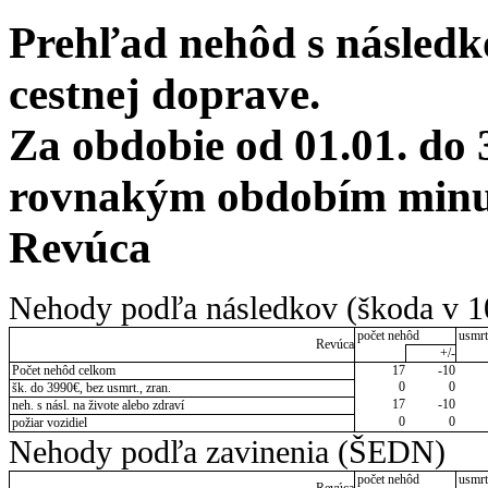
Prehľad nehôd s následko
cestnej doprave.
Za obdobie od 01.01. do 
rovnakým obdobím minulé
Revúca
Nehody podľa následkov (škoda v 1
počet nehôd
usmrt
Revúca
+/-
Počet nehôd celkom
17
-10
0
0
šk. do 3990€, bez usmrt., zran.
17
-10
neh. s násl. na živote alebo zdraví
0
0
požiar vozidiel
Nehody podľa zavinenia (ŠEDN)
počet nehôd
usmrt