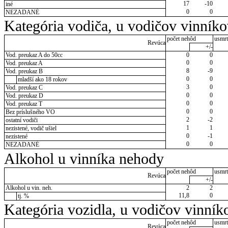
17
-10
iné
0
0
NEZADANÉ
Kategória vodiča, u vodičov vinník
počet nehôd
usmrt
Revúca
+/-
Vod. preukaz A do 50cc
0
0
0
0
Vod. preukaz A
8
-9
Vod. preukaz B
0
0
mladší ako 18 rokov
3
0
Vod. preukaz C
0
0
Vod. preukaz D
0
0
Vod. preukaz T
0
0
Bez príslušného VO
2
-2
ostatní vodiči
1
1
nezistené, vodič ušiel
0
-1
nezistené
0
0
NEZADANÉ
Alkohol u vinníka nehody
počet nehôd
usmrt
Revúca
+/-
Alkohol u vin. neh.
2
2
11,8
0
tj. %
Kategória vozidla, u vodičov vinník
počet nehôd
usmrt
Revúca