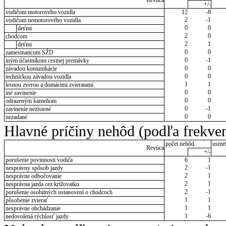
Revúca
+/-
vodičom motorového vozidla
12
-8
2
-1
vodičom nemotorového vozidla
0
0
deťmi
2
0
chodcom
2
1
deťmi
0
0
zamestnancom SŽD
0
-1
iným účastníkom cestnej premávky
0
0
závadou komunikácie
0
0
technickou závadou vozidla
1
1
lesnou zverou a domácimi zvieratami
0
0
iné zavinenie
0
0
odrazeným kameňom
0
-1
zavinenie nezistené
0
0
nezadané
Hlavné príčiny nehôd (podľa frekven
počet nehôd
usmrt
Revúca
+/-
porušenie povinnosti vodiča
6
1
2
-1
nesprávny spôsob jazdy
2
1
nesprávne odbočovanie
2
1
nesprávna jazda cez križovatku
2
-1
porušenie osobitných ustanovení o chodcoch
1
1
pôsobenie zvierať
1
1
nesprávne obchádzanie
1
-6
nedovolená rýchlosť jazdy