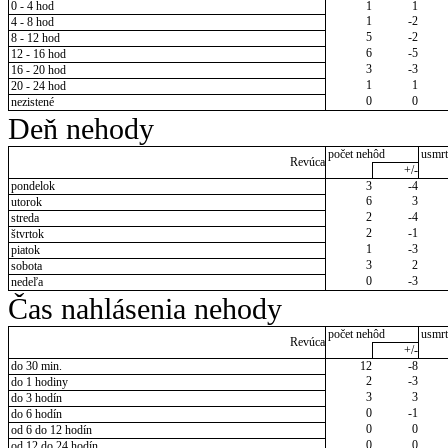
0 - 4 hod
1
1
1
-2
4 - 8 hod
5
-2
8 - 12 hod
6
-5
12 - 16 hod
3
-3
16 - 20 hod
1
1
20 - 24 hod
0
0
nezistené
Deň nehody
počet nehôd
usmrt
Revúca
+/-
pondelok
3
-4
6
3
utorok
2
-4
streda
2
-1
štvrtok
1
-3
piatok
3
2
sobota
0
-3
nedeľa
Čas nahlásenia nehody
počet nehôd
usmrt
Revúca
+/-
do 30 min.
12
-8
2
-3
do 1 hodiny
3
3
do 3 hodín
0
-1
do 6 hodín
0
0
od 6 do 12 hodín
0
0
od 12 do 24 hodín