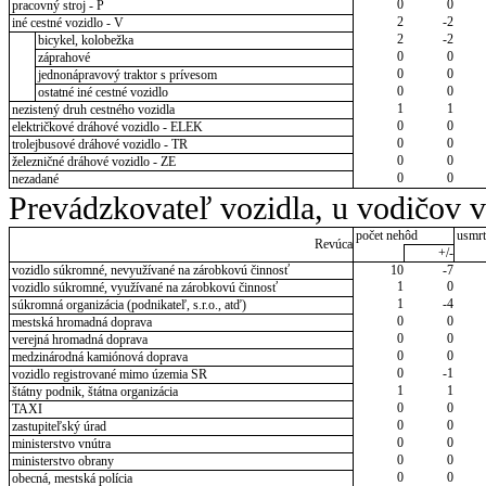
0
0
pracovný stroj - P
2
-2
iné cestné vozidlo - V
2
-2
bicykel, kolobežka
0
0
záprahové
0
0
jednonápravový traktor s prívesom
0
0
ostatné iné cestné vozidlo
1
1
nezistený druh cestného vozidla
0
0
električkové dráhové vozidlo - ELEK
0
0
trolejbusové dráhové vozidlo - TR
0
0
železničné dráhové vozidlo - ZE
0
0
nezadané
Prevádzkovateľ vozidla, u vodičov 
počet nehôd
usmrt
Revúca
+/-
vozidlo súkromné, nevyužívané na zárobkovú činnosť
10
-7
1
0
vozidlo súkromné, využívané na zárobkovú činnosť
1
-4
súkromná organizácia (podnikateľ, s.r.o., atď)
0
0
mestská hromadná doprava
0
0
verejná hromadná doprava
0
0
medzinárodná kamiónová doprava
0
-1
vozidlo registrované mimo územia SR
1
1
štátny podnik, štátna organizácia
0
0
TAXI
0
0
zastupiteľský úrad
0
0
ministerstvo vnútra
0
0
ministerstvo obrany
0
0
obecná, mestská polícia