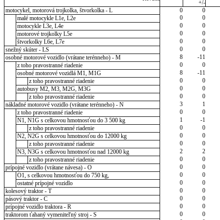
+/-
motocykel, motorová trojkolka, štvorkolka - L
0
0
0
0
malé motocykle L1e, L2e
0
0
motocykle L3e, L4e
0
0
motorové trojkolky L5e
0
0
štvorkolky L6e, L7e
0
0
snežný skúter - LS
8
-11
osobné motorové vozidlo (vrátane terénneho) - M
0
0
z toho pravostranné riadenie
8
-11
osobné motorové vozidlá M1, M1G
0
0
z toho pravostranné riadenie
0
0
autobusy M2, M3, M2G, M3G
0
0
z toho pravostranné riadenie
3
1
nákladné motorové vozidlo (vrátane terénneho) - N
0
0
z toho pravostranné riadenie
1
-1
N1, N1G s celkovou hmotnosťou do 3 500 kg
0
0
z toho pravostranné riadenie
0
0
N2, N2G s celkovou hmotnosťou do 12000 kg
0
0
z toho pravostranné riadenie
2
2
N3, N3G s celkovou hmotnosťou nad 12000 kg
0
0
z toho pravostranné riadenie
0
0
prípojné vozidlo (vrátane návesa) - O
0
0
O1, s celkovou hmotnosťou do 750 kg,
0
0
ostatné prípojné vozidlo
0
0
kolesový traktor - T
0
0
pásový traktor - C
0
0
prípojné vozidlo traktora - R
0
0
traktorom ťahaný vymeniteľný stroj - S