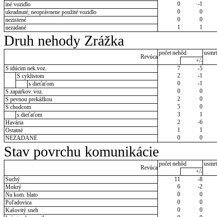
0
-1
iné vozidlo
0
0
ukradnuté, neoprávnene použité vozidlo
0
0
nezistené
1
1
nezadané
Druh nehody Zrážka
počet nehôd
usmrt
Revúca
+/-
S idúcim nek.voz.
7
-5
2
-1
S cyklistom
0
-1
s dieťaťom
0
0
S zaparkov. voz.
2
0
S pevnou prekážkou
5
0
S chodcom
3
1
s dieťaťom
2
-6
Havária
1
1
Ostatné
0
0
NEZADANÉ
Stav povrchu komunikácie
počet nehôd
usmrt
Revúca
+/-
Suchý
11
-8
6
-2
Mokrý
0
0
Na kom. blato
0
0
Poľadovica
0
0
Kašovitý sneh