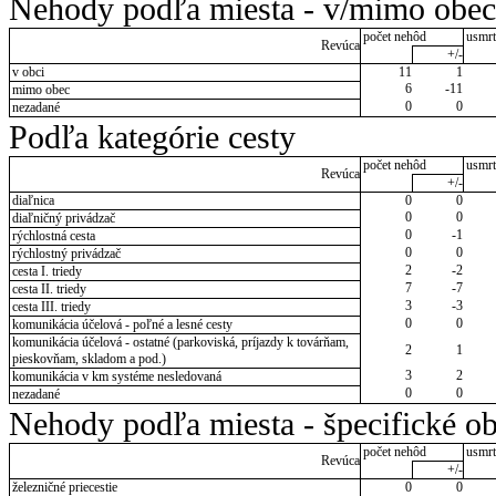
Nehody podľa miesta - v/mimo obec
počet nehôd
usmrt
Revúca
+/-
v obci
11
1
6
-11
mimo obec
0
0
nezadané
Podľa kategórie cesty
počet nehôd
usmrt
Revúca
+/-
diaľnica
0
0
0
0
diaľničný privádzač
0
-1
rýchlostná cesta
0
0
rýchlostný privádzač
2
-2
cesta I. triedy
7
-7
cesta II. triedy
3
-3
cesta III. triedy
0
0
komunikácia účelová - poľné a lesné cesty
komunikácia účelová - ostatné (parkoviská, príjazdy k továrňam,
2
1
pieskovňam, skladom a pod.)
3
2
komunikácia v km systéme nesledovaná
0
0
nezadané
Nehody podľa miesta - špecifické ob
počet nehôd
usmrt
Revúca
+/-
železničné priecestie
0
0