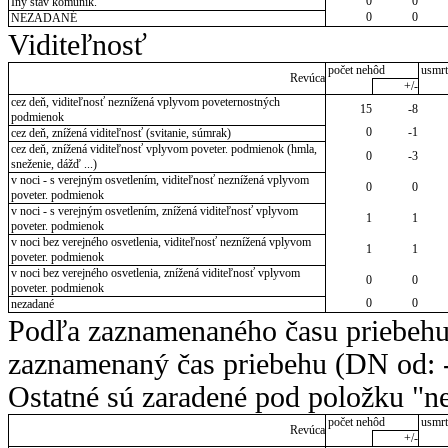
0
0
Iný stav komunik.
0
0
NEZADANÉ
Viditeľnosť
počet nehôd
usmrt
Revúca
+/-
cez deň, viditeľnosť neznížená vplyvom poveternostných
15
-8
podmienok
0
-1
cez deň, znížená viditeľnosť (svitanie, súmrak)
cez deň, znížená viditeľnosť vplyvom poveter. podmienok (hmla,
0
-3
sneženie, dážď ...)
v noci - s verejným osvetlením, viditeľnosť neznížená vplyvom
0
0
poveter. podmienok
v noci - s verejným osvetlením, znížená viditeľnosť vplyvom
1
1
poveter. podmienok
v noci bez verejného osvetlenia, viditeľnosť neznížená vplyvom
1
1
poveter. podmienok
v noci bez verejného osvetlenia, znížená viditeľnosť vplyvom
0
0
poveter. podmienok
0
0
nezadané
Podľa zaznamenaného času priebehu
zaznamenaný čas priebehu (DN od: -
Ostatné sú zaradené pod položku "ne
počet nehôd
usmrt
Revúca
+/-