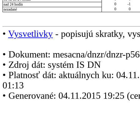
0
-1
nad 24 hodín
0
0
nezadané
•
Vysvetlivky
- popisujú skratky, vys
• Dokument: mesacna/dnzr/dnzr-p56
• Zdroj dát: systém IS DN
• Platnosť dát: aktuálnych ku: 04.1
01:13
• Generované: 04.11.2015 19:25 (ce