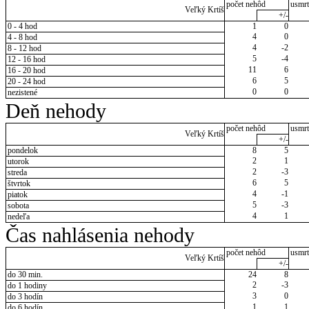
počet nehôd
usmrt
Veľký Krtíš
+/-
0 - 4 hod
1
0
4
0
4 - 8 hod
4
-2
8 - 12 hod
5
-4
12 - 16 hod
11
6
16 - 20 hod
6
5
20 - 24 hod
0
0
nezistené
Deň nehody
počet nehôd
usmrt
Veľký Krtíš
+/-
pondelok
8
5
2
1
utorok
2
-3
streda
6
5
štvrtok
4
-1
piatok
5
-3
sobota
4
1
nedeľa
Čas nahlásenia nehody
počet nehôd
usmrt
Veľký Krtíš
+/-
do 30 min.
24
8
2
-3
do 1 hodiny
3
0
do 3 hodín
1
1
do 6 hodín