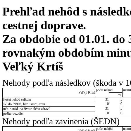
Prehľad nehôd s následko
cestnej doprave.
Za obdobie od 01.01. do 
rovnakým obdobím minulé
Veľký Krtíš
Nehody podľa následkov (škoda v 1
počet nehôd
usmrt
Veľký Krtíš
+/-
Počet nehôd celkom
31
5
0
0
šk. do 3990€, bez usmrt., zran.
31
5
neh. s násl. na živote alebo zdraví
0
0
požiar vozidiel
Nehody podľa zavinenia (ŠEDN)
počet nehôd
usmrt