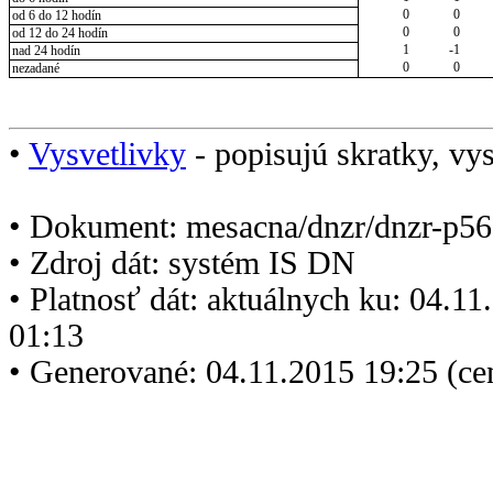
0
0
od 6 do 12 hodín
0
0
od 12 do 24 hodín
1
-1
nad 24 hodín
0
0
nezadané
•
Vysvetlivky
- popisujú skratky, vys
• Dokument: mesacna/dnzr/dnzr-p56
• Zdroj dát: systém IS DN
• Platnosť dát: aktuálnych ku: 04.1
01:13
• Generované: 04.11.2015 19:25 (ce