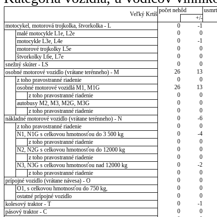
počet nehôd
usmrt
Veľký Krtíš
+/-
motocykel, motorová trojkolka, štvorkolka - L
0
-1
0
0
malé motocykle L1e, L2e
0
-1
motocykle L3e, L4e
0
0
motorové trojkolky L5e
0
0
štvorkolky L6e, L7e
0
0
snežný skúter - LS
26
13
osobné motorové vozidlo (vrátane terénneho) - M
0
0
z toho pravostranné riadenie
26
13
osobné motorové vozidlá M1, M1G
0
0
z toho pravostranné riadenie
0
0
autobusy M2, M3, M2G, M3G
0
0
z toho pravostranné riadenie
0
-6
nákladné motorové vozidlo (vrátane terénneho) - N
0
0
z toho pravostranné riadenie
0
-4
N1, N1G s celkovou hmotnosťou do 3 500 kg
0
0
z toho pravostranné riadenie
0
0
N2, N2G s celkovou hmotnosťou do 12000 kg
0
0
z toho pravostranné riadenie
0
-2
N3, N3G s celkovou hmotnosťou nad 12000 kg
0
0
z toho pravostranné riadenie
0
0
prípojné vozidlo (vrátane návesa) - O
0
0
O1, s celkovou hmotnosťou do 750 kg,
0
0
ostatné prípojné vozidlo
0
-1
kolesový traktor - T
0
0
pásový traktor - C