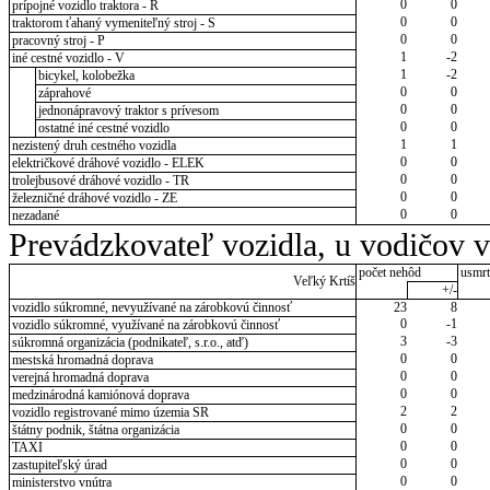
0
0
prípojné vozidlo traktora - R
0
0
traktorom ťahaný vymeniteľný stroj - S
0
0
pracovný stroj - P
1
-2
iné cestné vozidlo - V
1
-2
bicykel, kolobežka
0
0
záprahové
0
0
jednonápravový traktor s prívesom
0
0
ostatné iné cestné vozidlo
1
1
nezistený druh cestného vozidla
0
0
električkové dráhové vozidlo - ELEK
0
0
trolejbusové dráhové vozidlo - TR
0
0
železničné dráhové vozidlo - ZE
0
0
nezadané
Prevádzkovateľ vozidla, u vodičov 
počet nehôd
usmrt
Veľký Krtíš
+/-
vozidlo súkromné, nevyužívané na zárobkovú činnosť
23
8
0
-1
vozidlo súkromné, využívané na zárobkovú činnosť
3
-3
súkromná organizácia (podnikateľ, s.r.o., atď)
0
0
mestská hromadná doprava
0
0
verejná hromadná doprava
0
0
medzinárodná kamiónová doprava
2
2
vozidlo registrované mimo územia SR
0
0
štátny podnik, štátna organizácia
0
0
TAXI
0
0
zastupiteľský úrad
0
0
ministerstvo vnútra