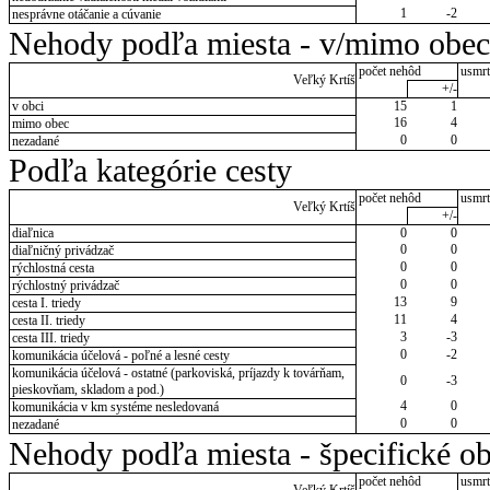
1
-2
nesprávne otáčanie a cúvanie
Nehody podľa miesta - v/mimo obec
počet nehôd
usmrt
Veľký Krtíš
+/-
v obci
15
1
16
4
mimo obec
0
0
nezadané
Podľa kategórie cesty
počet nehôd
usmrt
Veľký Krtíš
+/-
diaľnica
0
0
0
0
diaľničný privádzač
0
0
rýchlostná cesta
0
0
rýchlostný privádzač
13
9
cesta I. triedy
11
4
cesta II. triedy
3
-3
cesta III. triedy
0
-2
komunikácia účelová - poľné a lesné cesty
komunikácia účelová - ostatné (parkoviská, príjazdy k továrňam,
0
-3
pieskovňam, skladom a pod.)
4
0
komunikácia v km systéme nesledovaná
0
0
nezadané
Nehody podľa miesta - špecifické ob
počet nehôd
usmrt