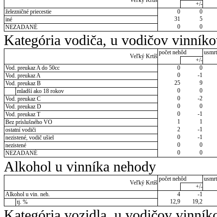
Veľký Krtíš
+/-
železničné priecestie
0
0
31
5
iné
0
0
NEZADANÉ
Kategória vodiča, u vodičov vinník
počet nehôd
usmrt
Veľký Krtíš
+/-
Vod. preukaz A do 50cc
0
0
0
-1
Vod. preukaz A
25
9
Vod. preukaz B
0
0
mladší ako 18 rokov
0
-2
Vod. preukaz C
0
0
Vod. preukaz D
0
-1
Vod. preukaz T
1
1
Bez príslušného VO
2
-1
ostatní vodiči
0
-1
nezistené, vodič ušiel
0
0
nezistené
0
0
NEZADANÉ
Alkohol u vinníka nehody
počet nehôd
usmrt
Veľký Krtíš
+/-
Alkohol u vin. neh.
4
-1
12,9
19,2
tj. %
Kategória vozidla, u vodičov vinník