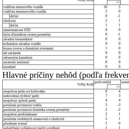
Veľký Krtíš
+/-
vodičom motorového vozidla
26
5
2
0
vodičom nemotorového vozidla
0
-1
deťmi
2
1
chodcom
1
1
deťmi
0
0
zamestnancom SŽD
0
-1
iným účastníkom cestnej premávky
0
0
závadou komunikácie
0
0
technickou závadou vozidla
1
0
lesnou zverou a domácimi zvieratami
0
0
iné zavinenie
0
0
odrazeným kameňom
0
0
zavinenie nezistené
0
0
nezadané
Hlavné príčiny nehôd (podľa frekven
počet nehôd
usmrt
Veľký Krtíš
+/-
nesprávna jazda cez križovatku
8
4
7
3
nedovolená rýchlosť jazdy
4
4
nesprávny spôsob jazdy
3
-3
porušenie povinnosti vodiča
2
-2
porušenie povinnosti účastníka cestnej premávky
2
1
nesprávne predchádzanie
2
1
porušenie osobitných ustanovení o chodcoch
1
0
pôsobenie zvierať
1
1
nedodržanie vzdialenosti medzi vozidlami