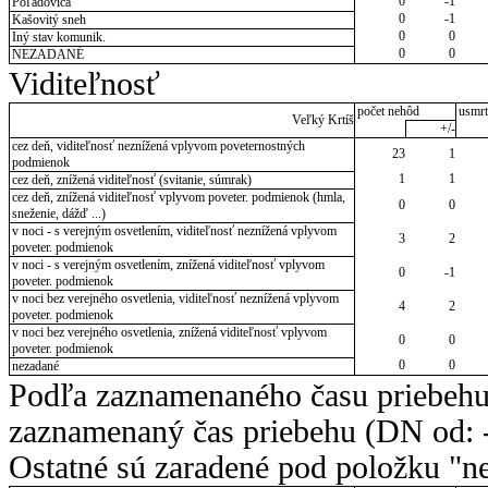
0
-1
Poľadovica
0
-1
Kašovitý sneh
0
0
Iný stav komunik.
0
0
NEZADANÉ
Viditeľnosť
počet nehôd
usmrt
Veľký Krtíš
+/-
cez deň, viditeľnosť neznížená vplyvom poveternostných
23
1
podmienok
1
1
cez deň, znížená viditeľnosť (svitanie, súmrak)
cez deň, znížená viditeľnosť vplyvom poveter. podmienok (hmla,
0
0
sneženie, dážď ...)
v noci - s verejným osvetlením, viditeľnosť neznížená vplyvom
3
2
poveter. podmienok
v noci - s verejným osvetlením, znížená viditeľnosť vplyvom
0
-1
poveter. podmienok
v noci bez verejného osvetlenia, viditeľnosť neznížená vplyvom
4
2
poveter. podmienok
v noci bez verejného osvetlenia, znížená viditeľnosť vplyvom
0
0
poveter. podmienok
0
0
nezadané
Podľa zaznamenaného času priebehu
zaznamenaný čas priebehu (DN od: -
Ostatné sú zaradené pod položku "ne