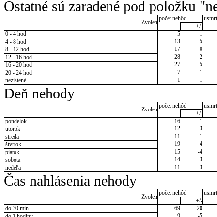
Ostatné sú zaradené pod položku "ne
počet nehôd
usmrt
Zvolen
+/-
0 - 4 hod
5
1
13
-5
4 - 8 hod
17
0
8 - 12 hod
28
2
12 - 16 hod
27
5
16 - 20 hod
7
-1
20 - 24 hod
1
1
nezistené
Deň nehody
počet nehôd
usmrt
Zvolen
+/-
pondelok
16
1
12
3
utorok
11
-1
streda
19
4
štvrtok
15
-4
piatok
14
3
sobota
11
-3
nedeľa
Čas nahlásenia nehody
počet nehôd
usmrt
Zvolen
+/-
do 30 min.
69
20
9
-5
do 1 hodiny