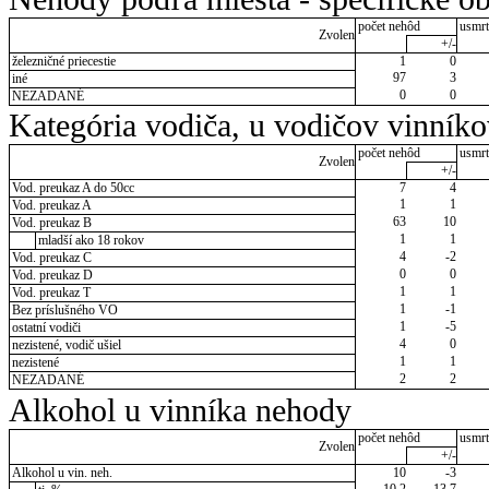
počet nehôd
usmrt
Zvolen
+/-
železničné priecestie
1
0
97
3
iné
0
0
NEZADANÉ
Kategória vodiča, u vodičov vinník
počet nehôd
usmrt
Zvolen
+/-
Vod. preukaz A do 50cc
7
4
1
1
Vod. preukaz A
63
10
Vod. preukaz B
1
1
mladší ako 18 rokov
4
-2
Vod. preukaz C
0
0
Vod. preukaz D
1
1
Vod. preukaz T
1
-1
Bez príslušného VO
1
-5
ostatní vodiči
4
0
nezistené, vodič ušiel
1
1
nezistené
2
2
NEZADANÉ
Alkohol u vinníka nehody
počet nehôd
usmrt
Zvolen
+/-
Alkohol u vin. neh.
10
-3
10,2
13,7