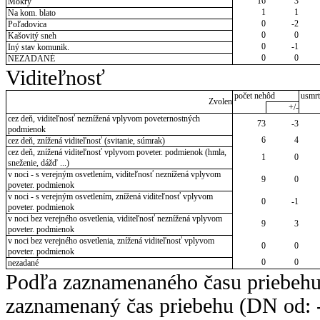
16
3
Mokrý
1
1
Na kom. blato
0
-2
Poľadovica
0
0
Kašovitý sneh
0
-1
Iný stav komunik.
0
0
NEZADANÉ
Viditeľnosť
počet nehôd
usmrt
Zvolen
+/-
cez deň, viditeľnosť neznížená vplyvom poveternostných
73
-3
podmienok
6
4
cez deň, znížená viditeľnosť (svitanie, súmrak)
cez deň, znížená viditeľnosť vplyvom poveter. podmienok (hmla,
1
0
sneženie, dážď ...)
v noci - s verejným osvetlením, viditeľnosť neznížená vplyvom
9
0
poveter. podmienok
v noci - s verejným osvetlením, znížená viditeľnosť vplyvom
0
-1
poveter. podmienok
v noci bez verejného osvetlenia, viditeľnosť neznížená vplyvom
9
3
poveter. podmienok
v noci bez verejného osvetlenia, znížená viditeľnosť vplyvom
0
0
poveter. podmienok
0
0
nezadané
Podľa zaznamenaného času priebehu
zaznamenaný čas priebehu (DN od: -