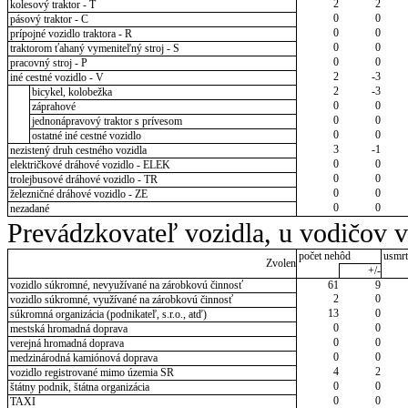
2
2
kolesový traktor - T
0
0
pásový traktor - C
0
0
prípojné vozidlo traktora - R
0
0
traktorom ťahaný vymeniteľný stroj - S
0
0
pracovný stroj - P
2
-3
iné cestné vozidlo - V
2
-3
bicykel, kolobežka
0
0
záprahové
0
0
jednonápravový traktor s prívesom
0
0
ostatné iné cestné vozidlo
3
-1
nezistený druh cestného vozidla
0
0
električkové dráhové vozidlo - ELEK
0
0
trolejbusové dráhové vozidlo - TR
0
0
železničné dráhové vozidlo - ZE
0
0
nezadané
Prevádzkovateľ vozidla, u vodičov 
počet nehôd
usmrt
Zvolen
+/-
vozidlo súkromné, nevyužívané na zárobkovú činnosť
61
9
2
0
vozidlo súkromné, využívané na zárobkovú činnosť
13
0
súkromná organizácia (podnikateľ, s.r.o., atď)
0
0
mestská hromadná doprava
0
0
verejná hromadná doprava
0
0
medzinárodná kamiónová doprava
4
2
vozidlo registrované mimo územia SR
0
0
štátny podnik, štátna organizácia
0
0
TAXI