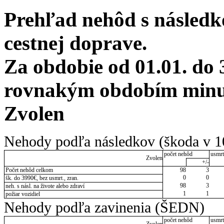
Prehľad nehôd s následko
cestnej doprave.
Za obdobie od 01.01. do 
rovnakým obdobím minulé
Zvolen
Nehody podľa následkov (škoda v 1
počet nehôd
usmrt
Zvolen
+/-
Počet nehôd celkom
98
3
0
0
šk. do 3990€, bez usmrt., zran.
98
3
neh. s násl. na živote alebo zdraví
1
1
požiar vozidiel
Nehody podľa zavinenia (ŠEDN)
počet nehôd
usmrt