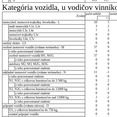
tj. %
Kategória vozidla, u vodičov vinník
počet nehôd
usmrt
Zvolen
+/-
motocykel, motorová trojkolka, štvorkolka - L
10
5
3
2
malé motocykle L1e, L2e
7
3
motocykle L3e, L4e
0
0
motorové trojkolky L5e
0
0
štvorkolky L6e, L7e
0
0
snežný skúter - LS
57
9
osobné motorové vozidlo (vrátane terénneho) - M
0
0
z toho pravostranné riadenie
57
9
osobné motorové vozidlá M1, M1G
0
0
z toho pravostranné riadenie
0
0
autobusy M2, M3, M2G, M3G
0
0
z toho pravostranné riadenie
11
-1
nákladné motorové vozidlo (vrátane terénneho) - N
0
0
z toho pravostranné riadenie
9
2
N1, N1G s celkovou hmotnosťou do 3 500 kg
0
0
z toho pravostranné riadenie
0
-1
N2, N2G s celkovou hmotnosťou do 12000 kg
0
0
z toho pravostranné riadenie
2
-2
N3, N3G s celkovou hmotnosťou nad 12000 kg
0
0
z toho pravostranné riadenie
0
0
prípojné vozidlo (vrátane návesa) - O
0
0
O1, s celkovou hmotnosťou do 750 kg,
0
0
ostatné prípojné vozidlo