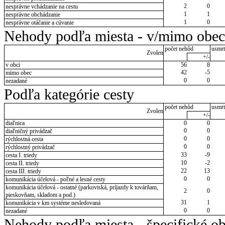
2
0
nesprávne vchádzanie na cestu
1
1
nesprávne obchádzanie
1
0
nesprávne otáčanie a cúvanie
Nehody podľa miesta - v/mimo obec
počet nehôd
usmrt
Zvolen
+/-
v obci
56
8
42
-5
mimo obec
0
0
nezadané
Podľa kategórie cesty
počet nehôd
usmrt
Zvolen
+/-
diaľnica
0
0
0
0
diaľničný privádzač
0
0
rýchlostná cesta
0
0
rýchlostný privádzač
33
-9
cesta I. triedy
10
-2
cesta II. triedy
22
13
cesta III. triedy
0
0
komunikácia účelová - poľné a lesné cesty
komunikácia účelová - ostatné (parkoviská, príjazdy k továrňam,
2
0
pieskovňam, skladom a pod.)
31
1
komunikácia v km systéme nesledovaná
0
0
nezadané
Nehody podľa miesta - špecifické ob