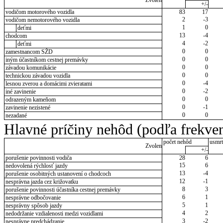
Zvolen
+/-
vodičom motorového vozidla
83
17
2
-3
vodičom nemotorového vozidla
1
0
deťmi
13
-4
chodcom
4
-2
deťmi
0
0
zamestnancom SŽD
0
0
iným účastníkom cestnej premávky
0
0
závadou komunikácie
0
0
technickou závadou vozidla
0
-4
lesnou zverou a domácimi zvieratami
0
-2
iné zavinenie
0
0
odrazeným kameňom
0
-1
zavinenie nezistené
0
0
nezadané
Hlavné príčiny nehôd (podľa frekven
počet nehôd
usmrt
Zvolen
+/-
porušenie povinnosti vodiča
28
6
15
6
nedovolená rýchlosť jazdy
13
-4
porušenie osobitných ustanovení o chodcoch
12
-1
nesprávna jazda cez križovatku
8
3
porušenie povinnosti účastníka cestnej premávky
6
1
nesprávne odbočovanie
5
1
nesprávny spôsob jazdy
4
2
nedodržanie vzdialenosti medzi vozidlami
3
-2
nesprávne predchádzanie