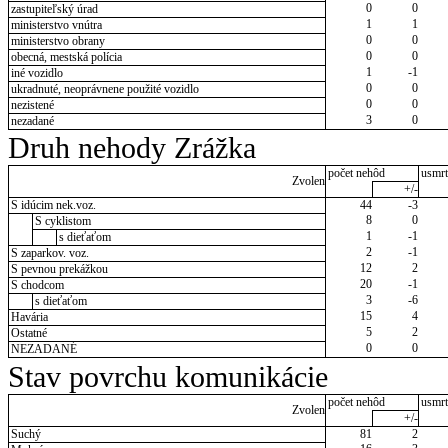
0
0
zastupiteľský úrad
1
1
ministerstvo vnútra
0
0
ministerstvo obrany
0
0
obecná, mestská polícia
1
-1
iné vozidlo
0
0
ukradnuté, neoprávnene použité vozidlo
0
0
nezistené
3
0
nezadané
Druh nehody Zrážka
počet nehôd
usmrt
Zvolen
+/-
S idúcim nek.voz.
44
-3
8
0
S cyklistom
1
-1
s dieťaťom
2
-1
S zaparkov. voz.
12
2
S pevnou prekážkou
20
-1
S chodcom
3
-6
s dieťaťom
15
4
Havária
5
2
Ostatné
0
0
NEZADANÉ
Stav povrchu komunikácie
počet nehôd
usmrt
Zvolen
+/-
Suchý
81
2