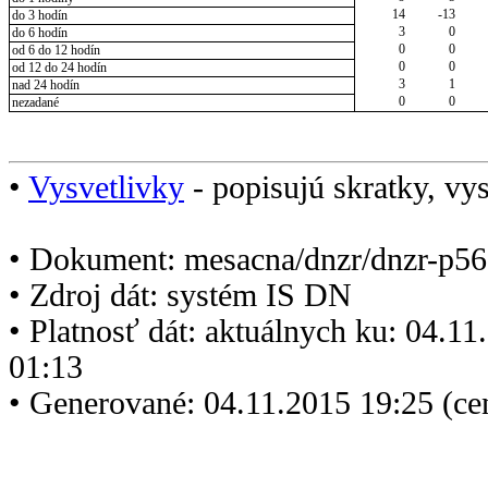
14
-13
do 3 hodín
3
0
do 6 hodín
0
0
od 6 do 12 hodín
0
0
od 12 do 24 hodín
3
1
nad 24 hodín
0
0
nezadané
•
Vysvetlivky
- popisujú skratky, vys
• Dokument: mesacna/dnzr/dnzr-p56
• Zdroj dát: systém IS DN
• Platnosť dát: aktuálnych ku: 04.1
01:13
• Generované: 04.11.2015 19:25 (ce