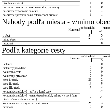
1
0
pôsobenie zvierať
1
0
porušenie povinnosti účastníka cestnej premávky
1
1
nesprávne vchádzanie na cestu
1
1
nesprávne správanie sa na železničnom priecestí
Nehody podľa miesta - v/mimo obec
počet nehôd
usmrt
Humenné
+/-
v obci
54
5
23
-3
mimo obec
0
0
nezadané
Podľa kategórie cesty
počet nehôd
usmrt
Humenné
+/-
diaľnica
0
0
0
0
diaľničný privádzač
0
0
rýchlostná cesta
0
0
rýchlostný privádzač
21
-2
cesta I. triedy
18
8
cesta II. triedy
11
-4
cesta III. triedy
0
-2
komunikácia účelová - poľné a lesné cesty
komunikácia účelová - ostatné (parkoviská, príjazdy k továrňam,
2
-1
pieskovňam, skladom a pod.)
25
3
komunikácia v km systéme nesledovaná
0
0
nezadané