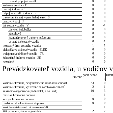
0
0
ostatné prípojné vozidlo
0
0
kolesový traktor - T
0
0
pásový traktor - C
0
0
prípojné vozidlo traktora - R
0
0
traktorom ťahaný vymeniteľný stroj - S
0
0
pracovný stroj - P
8
-1
iné cestné vozidlo - V
8
0
bicykel, kolobežka
0
0
záprahové
0
0
jednonápravový traktor s prívesom
0
-1
ostatné iné cestné vozidlo
1
1
nezistený druh cestného vozidla
0
0
električkové dráhové vozidlo - ELEK
0
0
trolejbusové dráhové vozidlo - TR
0
0
železničné dráhové vozidlo - ZE
0
0
nezadané
Prevádzkovateľ vozidla, u vodičov 
počet nehôd
usmrt
Humenné
+/-
vozidlo súkromné, nevyužívané na zárobkovú činnosť
53
0
2
1
vozidlo súkromné, využívané na zárobkovú činnosť
10
3
súkromná organizácia (podnikateľ, s.r.o., atď)
1
1
mestská hromadná doprava
0
0
verejná hromadná doprava
0
0
medzinárodná kamiónová doprava
1
1
vozidlo registrované mimo územia SR
2
2
štátny podnik, štátna organizácia