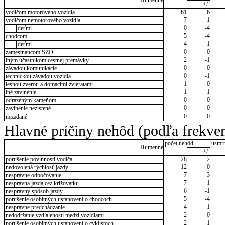
Humenné
+/-
vodičom motorového vozidla
61
6
7
1
vodičom nemotorového vozidla
0
-4
deťmi
5
-4
chodcom
4
1
deťmi
0
0
zamestnancom SŽD
2
-1
iným účastníkom cestnej premávky
0
0
závadou komunikácie
0
-1
technickou závadou vozidla
1
0
lesnou zverou a domácimi zvieratami
1
1
iné zavinenie
0
0
odrazeným kameňom
0
0
zavinenie nezistené
0
0
nezadané
Hlavné príčiny nehôd (podľa frekven
počet nehôd
usmrt
Humenné
+/-
porušenie povinnosti vodiča
28
2
12
0
nedovolená rýchlosť jazdy
7
3
nesprávne odbočovanie
7
1
nesprávna jazda cez križovatku
6
-1
nesprávny spôsob jazdy
5
-4
porušenie osobitných ustanovení o chodcoch
4
1
nesprávne predchádzanie
2
0
nedodržanie vzdialenosti medzi vozidlami
2
1
porušenie osobitných ustanovení o cyklistoch