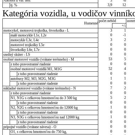
Alkohol u vin. neh.
3
-6
3,9
12
tj. %
Kategória vozidla, u vodičov vinník
počet nehôd
usmrt
Humenné
+/-
motocykel, motorová trojkolka, štvorkolka - L
3
1
0
-1
malé motocykle L1e, L2e
3
2
motocykle L3e, L4e
0
0
motorové trojkolky L5e
0
0
štvorkolky L6e, L7e
0
0
snežný skúter - LS
53
5
osobné motorové vozidlo (vrátane terénneho) - M
0
0
z toho pravostranné riadenie
52
4
osobné motorové vozidlá M1, M1G
0
0
z toho pravostranné riadenie
1
1
autobusy M2, M3, M2G, M3G
0
0
z toho pravostranné riadenie
7
2
nákladné motorové vozidlo (vrátane terénneho) - N
0
0
z toho pravostranné riadenie
5
2
N1, N1G s celkovou hmotnosťou do 3 500 kg
0
0
z toho pravostranné riadenie
1
0
N2, N2G s celkovou hmotnosťou do 12000 kg
0
0
z toho pravostranné riadenie
1
0
N3, N3G s celkovou hmotnosťou nad 12000 kg
0
0
z toho pravostranné riadenie
0
0
prípojné vozidlo (vrátane návesa) - O
0
0
O1, s celkovou hmotnosťou do 750 kg,