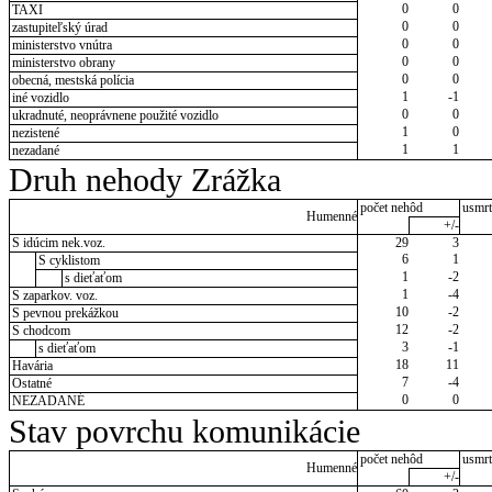
0
0
TAXI
0
0
zastupiteľský úrad
0
0
ministerstvo vnútra
0
0
ministerstvo obrany
0
0
obecná, mestská polícia
1
-1
iné vozidlo
0
0
ukradnuté, neoprávnene použité vozidlo
1
0
nezistené
1
1
nezadané
Druh nehody Zrážka
počet nehôd
usmrt
Humenné
+/-
S idúcim nek.voz.
29
3
6
1
S cyklistom
1
-2
s dieťaťom
1
-4
S zaparkov. voz.
10
-2
S pevnou prekážkou
12
-2
S chodcom
3
-1
s dieťaťom
18
11
Havária
7
-4
Ostatné
0
0
NEZADANÉ
Stav povrchu komunikácie
počet nehôd
usmrt
Humenné
+/-