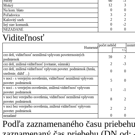
Suchý
60
-3
12
3
Mokrý
0
0
Na kom. blato
3
2
Poľadovica
2
2
Kašovitý sneh
0
-2
Iný stav komunik.
0
0
NEZADANÉ
Viditeľnosť
počet nehôd
usmrt
Humenné
+/-
cez deň, viditeľnosť neznížená vplyvom poveternostných
59
2
podmienok
2
-3
cez deň, znížená viditeľnosť (svitanie, súmrak)
cez deň, znížená viditeľnosť vplyvom poveter. podmienok (hmla,
0
0
sneženie, dážď ...)
v noci - s verejným osvetlením, viditeľnosť neznížená vplyvom
5
0
poveter. podmienok
v noci - s verejným osvetlením, znížená viditeľnosť vplyvom
1
-1
poveter. podmienok
v noci bez verejného osvetlenia, viditeľnosť neznížená vplyvom
8
2
poveter. podmienok
v noci bez verejného osvetlenia, znížená viditeľnosť vplyvom
2
2
poveter. podmienok
0
0
nezadané
Podľa zaznamenaného času priebehu
zaznamenaný čas priebehu (DN od: -