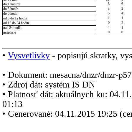
8
6
do 1 hodiny
3
-2
do 3 hodín
5
4
do 6 hodín
1
1
od 6 do 12 hodín
0
-2
od 12 do 24 hodín
4
1
nad 24 hodín
0
0
nezadané
•
Vysvetlivky
- popisujú skratky, vys
• Dokument: mesacna/dnzr/dnzr-p57
• Zdroj dát: systém IS DN
• Platnosť dát: aktuálnych ku: 04.1
01:13
• Generované: 04.11.2015 19:25 (ce