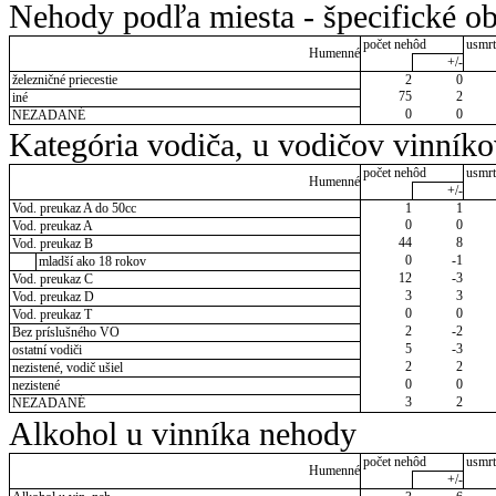
Nehody podľa miesta - špecifické ob
počet nehôd
usmrt
Humenné
+/-
železničné priecestie
2
0
75
2
iné
0
0
NEZADANÉ
Kategória vodiča, u vodičov vinník
počet nehôd
usmrt
Humenné
+/-
Vod. preukaz A do 50cc
1
1
0
0
Vod. preukaz A
44
8
Vod. preukaz B
0
-1
mladší ako 18 rokov
12
-3
Vod. preukaz C
3
3
Vod. preukaz D
0
0
Vod. preukaz T
2
-2
Bez príslušného VO
5
-3
ostatní vodiči
2
2
nezistené, vodič ušiel
0
0
nezistené
3
2
NEZADANÉ
Alkohol u vinníka nehody
počet nehôd
usmrt
Humenné
+/-