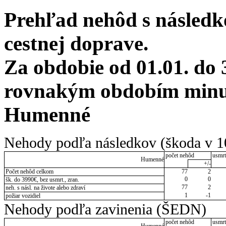
Prehľad nehôd s následko
cestnej doprave.
Za obdobie od 01.01. do 
rovnakým obdobím minulé
Humenné
Nehody podľa následkov (škoda v 1
počet nehôd
usmrt
Humenné
+/-
Počet nehôd celkom
77
2
0
0
šk. do 3990€, bez usmrt., zran.
77
2
neh. s násl. na živote alebo zdraví
1
-1
požiar vozidiel
Nehody podľa zavinenia (ŠEDN)
počet nehôd
usmrt