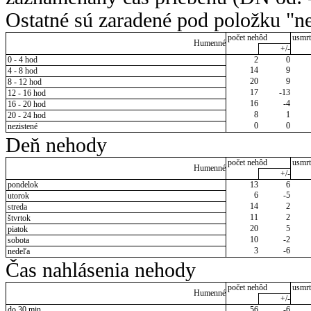
Ostatné sú zaradené pod položku "ne
počet nehôd
usmrt
Humenné
+/-
0 - 4 hod
2
0
14
9
4 - 8 hod
20
9
8 - 12 hod
17
-13
12 - 16 hod
16
-4
16 - 20 hod
8
1
20 - 24 hod
0
0
nezistené
Deň nehody
počet nehôd
usmrt
Humenné
+/-
pondelok
13
6
6
-5
utorok
14
2
streda
11
2
štvrtok
20
5
piatok
10
-2
sobota
3
-6
nedeľa
Čas nahlásenia nehody
počet nehôd
usmrt
Humenné
+/-
do 30 min.
56
-6