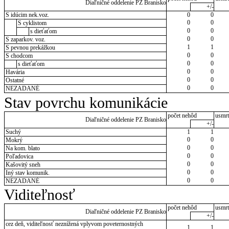
Diaľničné oddelenie PZ Branisko
+/-
S idúcim nek.voz.
0
0
0
0
S cyklistom
0
0
s dieťaťom
0
0
S zaparkov. voz.
1
1
S pevnou prekážkou
0
0
S chodcom
0
0
s dieťaťom
0
0
Havária
0
0
Ostatné
0
0
NEZADANÉ
Stav povrchu komunikácie
počet nehôd
usmrt
Diaľničné oddelenie PZ Branisko
+/-
Suchý
1
1
0
0
Mokrý
0
0
Na kom. blato
0
0
Poľadovica
0
0
Kašovitý sneh
0
0
Iný stav komunik.
0
0
NEZADANÉ
Viditeľnosť
počet nehôd
usmrt
Diaľničné oddelenie PZ Branisko
+/-
cez deň, viditeľnosť neznížená vplyvom poveternostných
1
1