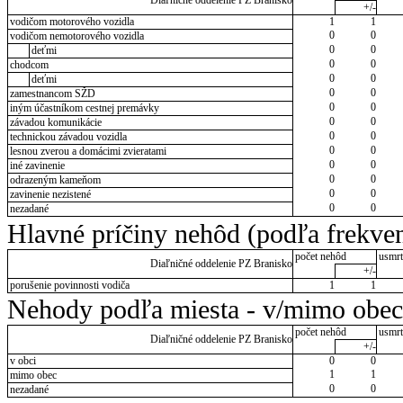
Diaľničné oddelenie PZ Branisko
+/-
vodičom motorového vozidla
1
1
0
0
vodičom nemotorového vozidla
0
0
deťmi
0
0
chodcom
0
0
deťmi
0
0
zamestnancom SŽD
0
0
iným účastníkom cestnej premávky
0
0
závadou komunikácie
0
0
technickou závadou vozidla
0
0
lesnou zverou a domácimi zvieratami
0
0
iné zavinenie
0
0
odrazeným kameňom
0
0
zavinenie nezistené
0
0
nezadané
Hlavné príčiny nehôd (podľa frekven
počet nehôd
usmrt
Diaľničné oddelenie PZ Branisko
+/-
porušenie povinnosti vodiča
1
1
Nehody podľa miesta - v/mimo obec
počet nehôd
usmrt
Diaľničné oddelenie PZ Branisko
+/-
v obci
0
0
1
1
mimo obec
0
0
nezadané