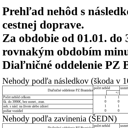
Prehľad nehôd s následko
cestnej doprave.
Za obdobie od 01.01. do 
rovnakým obdobím minulé
Diaľničné oddelenie PZ 
Nehody podľa následkov (škoda v 1
počet nehôd
usmrt
Diaľničné oddelenie PZ Branisko
+/-
Počet nehôd celkom
1
1
0
0
šk. do 3990€, bez usmrt., zran.
1
1
neh. s násl. na živote alebo zdraví
0
0
požiar vozidiel
Nehody podľa zavinenia (ŠEDN)
počet nehôd
usmrt