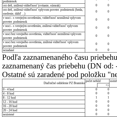
podmienok
0
0
cez deň, znížená viditeľnosť (svitanie, súmrak)
cez deň, znížená viditeľnosť vplyvom poveter. podmienok (hmla,
0
0
sneženie, dážď ...)
v noci - s verejným osvetlením, viditeľnosť neznížená vplyvom
0
0
poveter. podmienok
v noci - s verejným osvetlením, znížená viditeľnosť vplyvom
0
0
poveter. podmienok
v noci bez verejného osvetlenia, viditeľnosť neznížená vplyvom
0
0
poveter. podmienok
v noci bez verejného osvetlenia, znížená viditeľnosť vplyvom
0
0
poveter. podmienok
0
0
nezadané
Podľa zaznamenaného času priebehu
zaznamenaný čas priebehu (DN od: -
Ostatné sú zaradené pod položku "ne
počet nehôd
usmrt
Diaľničné oddelenie PZ Branisko
+/-
0 - 4 hod
0
0
0
0
4 - 8 hod
1
1
8 - 12 hod
0
0
12 - 16 hod
0
0
16 - 20 hod
0
0
20 - 24 hod
0
0
nezistené