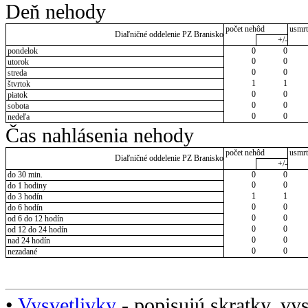
Deň nehody
počet nehôd
usmrt
Diaľničné oddelenie PZ Branisko
+/-
pondelok
0
0
0
0
utorok
0
0
streda
1
1
štvrtok
0
0
piatok
0
0
sobota
0
0
nedeľa
Čas nahlásenia nehody
počet nehôd
usmrt
Diaľničné oddelenie PZ Branisko
+/-
do 30 min.
0
0
0
0
do 1 hodiny
1
1
do 3 hodín
0
0
do 6 hodín
0
0
od 6 do 12 hodín
0
0
od 12 do 24 hodín
0
0
nad 24 hodín
0
0
nezadané
•
Vysvetlivky
- popisujú skratky, vys