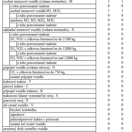
1
1
osobné motorové vozidlo (vrátane terénneho) - M
0
0
z toho pravostranné riadenie
1
1
osobné motorové vozidlá M1, M1G
0
0
z toho pravostranné riadenie
0
0
autobusy M2, M3, M2G, M3G
0
0
z toho pravostranné riadenie
0
0
nákladné motorové vozidlo (vrátane terénneho) - N
0
0
z toho pravostranné riadenie
0
0
N1, N1G s celkovou hmotnosťou do 3 500 kg
0
0
z toho pravostranné riadenie
0
0
N2, N2G s celkovou hmotnosťou do 12000 kg
0
0
z toho pravostranné riadenie
0
0
N3, N3G s celkovou hmotnosťou nad 12000 kg
0
0
z toho pravostranné riadenie
0
0
prípojné vozidlo (vrátane návesa) - O
0
0
O1, s celkovou hmotnosťou do 750 kg,
0
0
ostatné prípojné vozidlo
0
0
kolesový traktor - T
0
0
pásový traktor - C
0
0
prípojné vozidlo traktora - R
0
0
traktorom ťahaný vymeniteľný stroj - S
0
0
pracovný stroj - P
0
0
iné cestné vozidlo - V
0
0
bicykel, kolobežka
0
0
záprahové
0
0
jednonápravový traktor s prívesom
0
0
ostatné iné cestné vozidlo
0
0
nezistený druh cestného vozidla