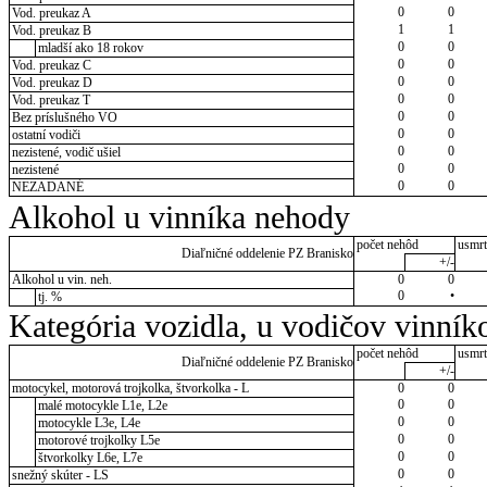
0
0
Vod. preukaz A
1
1
Vod. preukaz B
0
0
mladší ako 18 rokov
0
0
Vod. preukaz C
0
0
Vod. preukaz D
0
0
Vod. preukaz T
0
0
Bez príslušného VO
0
0
ostatní vodiči
0
0
nezistené, vodič ušiel
0
0
nezistené
0
0
NEZADANÉ
Alkohol u vinníka nehody
počet nehôd
usmrt
Diaľničné oddelenie PZ Branisko
+/-
Alkohol u vin. neh.
0
0
0
•
tj. %
Kategória vozidla, u vodičov vinník
počet nehôd
usmrt
Diaľničné oddelenie PZ Branisko
+/-
motocykel, motorová trojkolka, štvorkolka - L
0
0
0
0
malé motocykle L1e, L2e
0
0
motocykle L3e, L4e
0
0
motorové trojkolky L5e
0
0
štvorkolky L6e, L7e
0
0
snežný skúter - LS