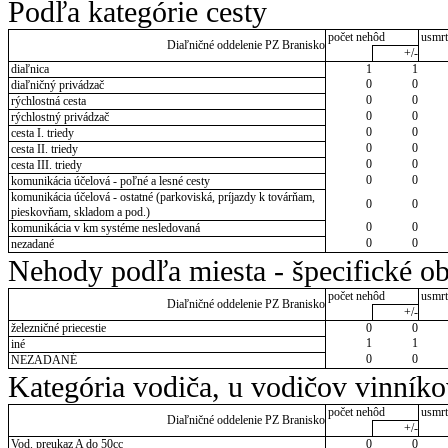
Podľa kategórie cesty
počet nehôd
usmrt
Diaľničné oddelenie PZ Branisko
+/-
diaľnica
1
1
0
0
diaľničný privádzač
0
0
rýchlostná cesta
0
0
rýchlostný privádzač
0
0
cesta I. triedy
0
0
cesta II. triedy
0
0
cesta III. triedy
0
0
komunikácia účelová - poľné a lesné cesty
komunikácia účelová - ostatné (parkoviská, príjazdy k továrňam,
0
0
pieskovňam, skladom a pod.)
0
0
komunikácia v km systéme nesledovaná
0
0
nezadané
Nehody podľa miesta - špecifické ob
počet nehôd
usmrt
Diaľničné oddelenie PZ Branisko
+/-
železničné priecestie
0
0
1
1
iné
0
0
NEZADANÉ
Kategória vodiča, u vodičov vinník
počet nehôd
usmrt
Diaľničné oddelenie PZ Branisko
+/-
Vod. preukaz A do 50cc
0
0