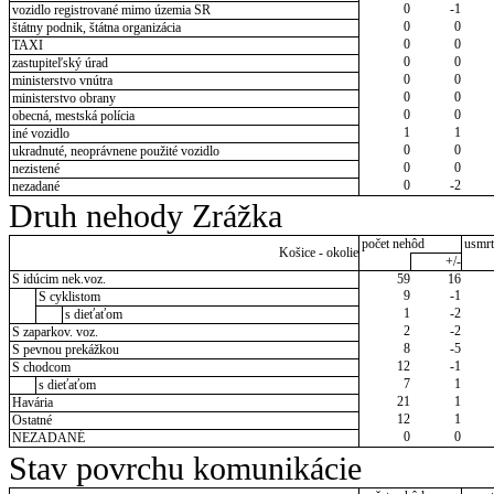
0
-1
vozidlo registrované mimo územia SR
0
0
štátny podnik, štátna organizácia
0
0
TAXI
0
0
zastupiteľský úrad
0
0
ministerstvo vnútra
0
0
ministerstvo obrany
0
0
obecná, mestská polícia
1
1
iné vozidlo
0
0
ukradnuté, neoprávnene použité vozidlo
0
0
nezistené
0
-2
nezadané
Druh nehody Zrážka
počet nehôd
usmrt
Košice - okolie
+/-
S idúcim nek.voz.
59
16
9
-1
S cyklistom
1
-2
s dieťaťom
2
-2
S zaparkov. voz.
8
-5
S pevnou prekážkou
12
-1
S chodcom
7
1
s dieťaťom
21
1
Havária
12
1
Ostatné
0
0
NEZADANÉ
Stav povrchu komunikácie