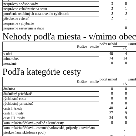
3
0
nesprávny spôsob jazdy
3
1
nesprávne vchádzanie na cestu
3
-3
porušenie osobitných ustanovení o cyklistoch
2
1
pôsobenie zvierať
1
1
nesprávne vyhýbanie
1
0
nesprávne zastavenie a státie
Nehody podľa miesta - v/mimo obec
počet nehôd
usmrt
Košice - okolie
+/-
v obci
40
-4
74
14
mimo obec
0
0
nezadané
Podľa kategórie cesty
počet nehôd
usmrt
Košice - okolie
+/-
diaľnica
0
0
0
0
diaľničný privádzač
0
0
rýchlostná cesta
0
0
rýchlostný privádzač
40
4
cesta I. triedy
27
9
cesta II. triedy
34
9
cesta III. triedy
0
0
komunikácia účelová - poľné a lesné cesty
komunikácia účelová - ostatné (parkoviská, príjazdy k továrňam,
1
-1
pieskovňam, skladom a pod.)