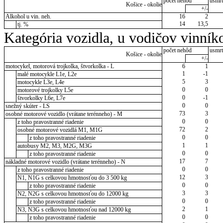
počet nehôd
usmrt
Košice - okolie
+/-
Alkohol u vin. neh.
16
2
14
13,5
tj. %
Kategória vozidla, u vodičov vinník
počet nehôd
usmrt
Košice - okolie
+/-
motocykel, motorová trojkolka, štvorkolka - L
6
1
1
-1
malé motocykle L1e, L2e
5
3
motocykle L3e, L4e
0
0
motorové trojkolky L5e
0
-1
štvorkolky L6e, L7e
0
0
snežný skúter - LS
73
3
osobné motorové vozidlo (vrátane terénneho) - M
0
0
z toho pravostranné riadenie
72
2
osobné motorové vozidlá M1, M1G
0
0
z toho pravostranné riadenie
1
1
autobusy M2, M3, M2G, M3G
0
0
z toho pravostranné riadenie
17
7
nákladné motorové vozidlo (vrátane terénneho) - N
0
0
z toho pravostranné riadenie
12
3
N1, N1G s celkovou hmotnosťou do 3 500 kg
0
0
z toho pravostranné riadenie
3
3
N2, N2G s celkovou hmotnosťou do 12000 kg
0
0
z toho pravostranné riadenie
2
1
N3, N3G s celkovou hmotnosťou nad 12000 kg
0
0
z toho pravostranné riadenie