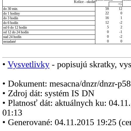
Košice - okolie
+/-
do 30 min.
59
12
22
0
do 1 hodiny
16
1
do 3 hodín
12
-2
do 6 hodín
5
2
od 6 do 12 hodín
0
-1
od 12 do 24 hodín
0
-2
nad 24 hodín
0
0
nezadané
•
Vysvetlivky
- popisujú skratky, vys
• Dokument: mesacna/dnzr/dnzr-p58
• Zdroj dát: systém IS DN
• Platnosť dát: aktuálnych ku: 04.1
01:13
• Generované: 04.11.2015 19:25 (ce