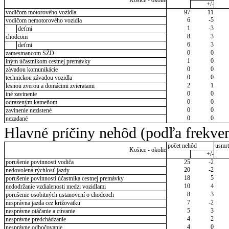
Košice - okolie
+/-
vodičom motorového vozidla
97
11
6
-5
vodičom nemotorového vozidla
1
-3
deťmi
8
3
chodcom
6
3
deťmi
0
0
zamestnancom SŽD
1
0
iným účastníkom cestnej premávky
0
0
závadou komunikácie
0
0
technickou závadou vozidla
2
1
lesnou zverou a domácimi zvieratami
0
0
iné zavinenie
0
0
odrazeným kameňom
0
0
zavinenie nezistené
0
0
nezadané
Hlavné príčiny nehôd (podľa frekven
počet nehôd
usmrt
Košice - okolie
+/-
porušenie povinnosti vodiča
25
-2
20
-2
nedovolená rýchlosť jazdy
18
5
porušenie povinnosti účastníka cestnej premávky
10
4
nedodržanie vzdialenosti medzi vozidlami
8
3
porušenie osobitných ustanovení o chodcoch
7
-2
nesprávna jazda cez križovatku
5
3
nesprávne otáčanie a cúvanie
4
2
nesprávne predchádzanie
4
0
nesprávne odbočovanie