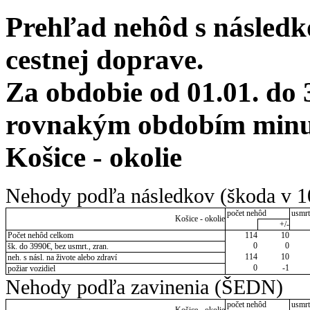
Prehľad nehôd s následko
cestnej doprave.
Za obdobie od 01.01. do 
rovnakým obdobím minulé
Košice - okolie
Nehody podľa následkov (škoda v 1
počet nehôd
usmrt
Košice - okolie
+/-
Počet nehôd celkom
114
10
0
0
šk. do 3990€, bez usmrt., zran.
114
10
neh. s násl. na živote alebo zdraví
0
-1
požiar vozidiel
Nehody podľa zavinenia (ŠEDN)
počet nehôd
usmrt