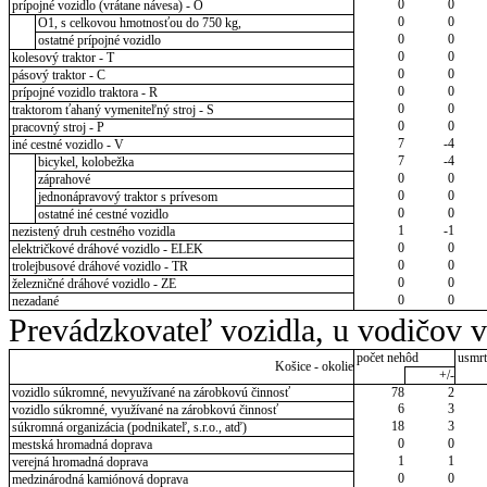
0
0
prípojné vozidlo (vrátane návesa) - O
0
0
O1, s celkovou hmotnosťou do 750 kg,
0
0
ostatné prípojné vozidlo
0
0
kolesový traktor - T
0
0
pásový traktor - C
0
0
prípojné vozidlo traktora - R
0
0
traktorom ťahaný vymeniteľný stroj - S
0
0
pracovný stroj - P
7
-4
iné cestné vozidlo - V
7
-4
bicykel, kolobežka
0
0
záprahové
0
0
jednonápravový traktor s prívesom
0
0
ostatné iné cestné vozidlo
1
-1
nezistený druh cestného vozidla
0
0
električkové dráhové vozidlo - ELEK
0
0
trolejbusové dráhové vozidlo - TR
0
0
železničné dráhové vozidlo - ZE
0
0
nezadané
Prevádzkovateľ vozidla, u vodičov 
počet nehôd
usmrt
Košice - okolie
+/-
vozidlo súkromné, nevyužívané na zárobkovú činnosť
78
2
6
3
vozidlo súkromné, využívané na zárobkovú činnosť
18
3
súkromná organizácia (podnikateľ, s.r.o., atď)
0
0
mestská hromadná doprava
1
1
verejná hromadná doprava
0
0
medzinárodná kamiónová doprava