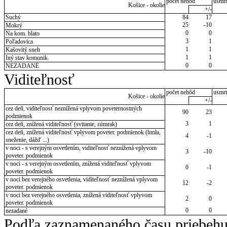
počet nehôd
usmrt
Košice - okolie
+/-
Suchý
84
17
25
-10
Mokrý
0
0
Na kom. blato
3
1
Poľadovica
1
1
Kašovitý sneh
1
1
Iný stav komunik.
0
0
NEZADANÉ
Viditeľnosť
počet nehôd
usmrt
Košice - okolie
+/-
cez deň, viditeľnosť neznížená vplyvom poveternostných
90
23
podmienok
3
1
cez deň, znížená viditeľnosť (svitanie, súmrak)
cez deň, znížená viditeľnosť vplyvom poveter. podmienok (hmla,
4
-1
sneženie, dážď ...)
v noci - s verejným osvetlením, viditeľnosť neznížená vplyvom
3
-10
poveter. podmienok
v noci - s verejným osvetlením, znížená viditeľnosť vplyvom
0
-1
poveter. podmienok
v noci bez verejného osvetlenia, viditeľnosť neznížená vplyvom
12
-2
poveter. podmienok
v noci bez verejného osvetlenia, znížená viditeľnosť vplyvom
2
0
poveter. podmienok
0
0
nezadané
Podľa zaznamenaného času priebehu