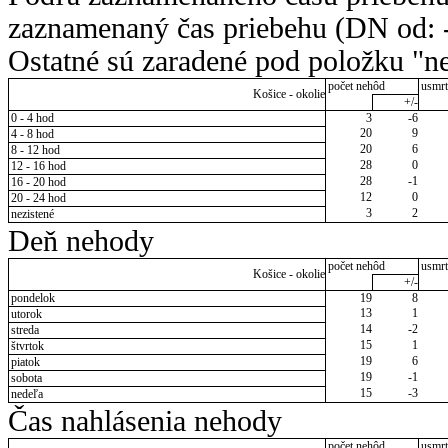
zaznamenaný čas priebehu (DN od: -
Ostatné sú zaradené pod položku "ne
počet nehôd
usmrt
Košice - okolie
+/-
0 - 4 hod
3
-6
20
9
4 - 8 hod
20
6
8 - 12 hod
28
0
12 - 16 hod
28
-1
16 - 20 hod
12
0
20 - 24 hod
3
2
nezistené
Deň nehody
počet nehôd
usmrt
Košice - okolie
+/-
pondelok
19
8
13
1
utorok
14
-2
streda
15
1
štvrtok
19
6
piatok
19
-1
sobota
15
-3
nedeľa
Čas nahlásenia nehody
počet nehôd
usmrt