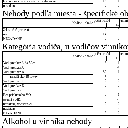
12
-11
komunikácia v km systéme nesledovaná
0
0
nezadané
Nehody podľa miesta - špecifické ob
počet nehôd
usmrt
Košice - okolie
+/-
železničné priecestie
0
0
114
10
iné
0
0
NEZADANÉ
Kategória vodiča, u vodičov vinník
počet nehôd
usmrt
Košice - okolie
+/-
Vod. preukaz A do 50cc
3
1
0
-1
Vod. preukaz A
80
11
Vod. preukaz B
1
0
mladší ako 18 rokov
9
2
Vod. preukaz C
0
0
Vod. preukaz D
0
0
Vod. preukaz T
5
1
Bez príslušného VO
5
-6
ostatní vodiči
0
-2
nezistené, vodič ušiel
0
-2
nezistené
2
2
NEZADANÉ
Alkohol u vinníka nehody