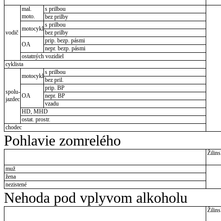
mal.
s prilbou
moto.
bez prilby
s prilbou
motocykl
vodič
bez prilby
prip. bezp. pásmi
OA
nepr. bezp. pásmi
ostatných vozidiel
cyklista
s prilbou
motocykl
bez pril.
prip. BP
spolu-
OA
nepr. BP
jazdec
vzadu
HD, MHD
ostat. prostr.
chodec
Pohlavie zomrelého
Žilins
muž
žena
nezistené
Nehoda pod vplyvom alkoholu
Žilins