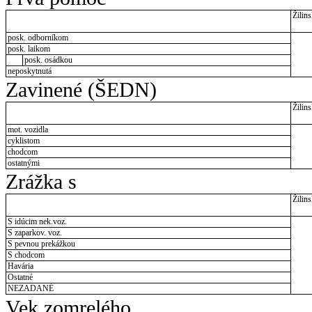
Žilins
posk. odborníkom
posk. laikom
posk. osádkou
neposkytnutá
Zavinené (ŠEDN)
Žilins
mot. vozidla
cyklistom
chodcom
ostatnými
Zrážka s
Žilins
S idúcim nek.voz.
S zaparkov. voz.
S pevnou prekážkou
S chodcom
Havária
Ostatné
NEZADANÉ
Vek zomrelého