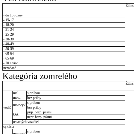
Žilins
- do 15 rokov
- 15-17
- 18-20
- 21-24
- 25-29
- 30-39
- 40-49
- 50-59
- 60-64
- 65-69
- 70 a viac
nezadané
Kategória zomrelého
Žilins
mal.
s prilbou
moto.
bez prilby
s prilbou
motocykl
vodič
bez prilby
prip. bezp. pásmi
OA
nepr. bezp. pásmi
ostatných vozidiel
cyklista
s prilbou
motocykl