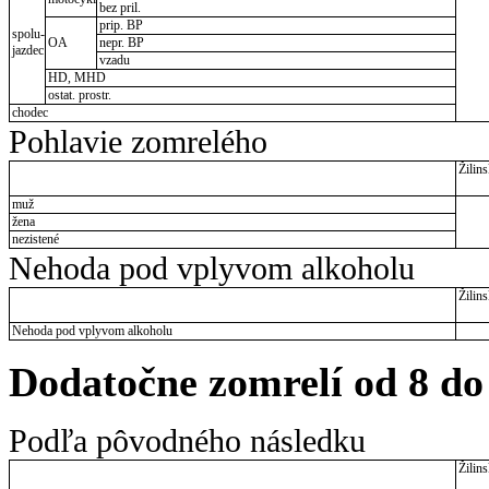
bez pril.
prip. BP
spolu-
OA
nepr. BP
jazdec
vzadu
HD, MHD
ostat. prostr.
chodec
Pohlavie zomrelého
Žilins
muž
žena
nezistené
Nehoda pod vplyvom alkoholu
Žilins
Nehoda pod vplyvom alkoholu
Dodatočne zomrelí od 8 do
Podľa pôvodného následku
Žilins