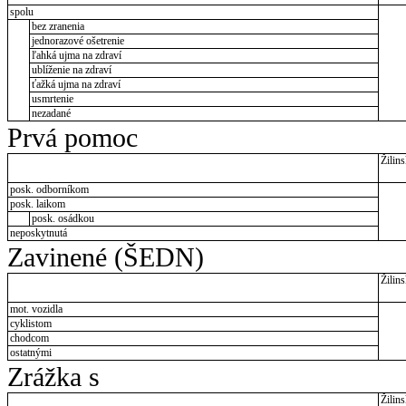
spolu
bez zranenia
jednorazové ošetrenie
ľahká ujma na zdraví
ublíženie na zdraví
ťažká ujma na zdraví
usmrtenie
nezadané
Prvá pomoc
Žilins
posk. odborníkom
posk. laikom
posk. osádkou
neposkytnutá
Zavinené (ŠEDN)
Žilins
mot. vozidla
cyklistom
chodcom
ostatnými
Zrážka s
Žilins