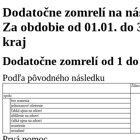
Dodatočne zomrelí na ná
Za obdobie od 01.01. do 
kraj
Dodatočne zomrelí od 1 do
Podľa pôvodného následku
Žilins
spolu
bez zranenia
jednorazové ošetrenie
ľahká ujma na zdraví
ublíženie na zdraví
ťažká ujma na zdraví
usmrtenie
nezadané
Prvá pomoc