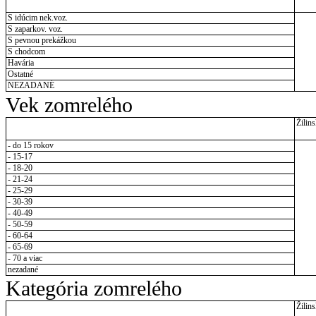
S idúcim nek.voz.
S zaparkov. voz.
S pevnou prekážkou
S chodcom
Havária
Ostatné
NEZADANÉ
Vek zomrelého
Žilins
- do 15 rokov
- 15-17
- 18-20
- 21-24
- 25-29
- 30-39
- 40-49
- 50-59
- 60-64
- 65-69
- 70 a viac
nezadané
Kategória zomrelého
Žilins