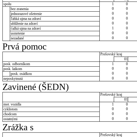
spolu
1
0
0
0
bez zranenia
0
0
jednorazové ošetrenie
0
0
ľahká ujma na zdraví
0
0
ublíženie na zdraví
1
0
ťažká ujma na zdraví
0
0
usmrtenie
0
0
nezadané
Prvá pomoc
Prešovský kraj
01
posk. odborníkom
1
0
0
0
posk. laikom
0
0
posk. osádkou
0
0
neposkytnutá
Zavinené (ŠEDN)
Prešovský kraj
01
mot. vozidla
1
0
0
0
cyklistom
0
0
chodcom
0
0
ostatnými
Zrážka s
Prešovský kraj