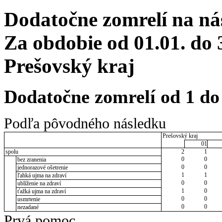
Dodatočne zomrelí na ná
Za obdobie od 01.01. do 
Prešovský kraj
Dodatočne zomrelí od 1 do
Podľa pôvodného následku
Prešovský kraj
01
spolu
2
1
0
0
bez zranenia
0
0
jednorazové ošetrenie
1
1
ľahká ujma na zdraví
0
0
ublíženie na zdraví
1
0
ťažká ujma na zdraví
0
0
usmrtenie
0
0
nezadané
Prvá pomoc