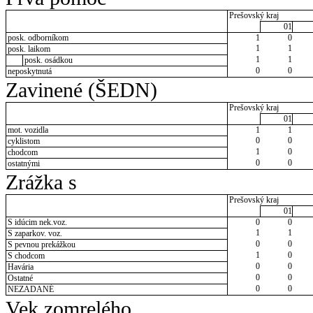
Prešovský kraj
01
posk. odborníkom
1
0
1
1
posk. laikom
1
1
posk. osádkou
0
0
neposkytnutá
Zavinené (ŠEDN)
Prešovský kraj
01
mot. vozidla
1
1
0
0
cyklistom
1
0
chodcom
0
0
ostatnými
Zrážka s
Prešovský kraj
01
S idúcim nek.voz.
0
0
1
1
S zaparkov. voz.
0
0
S pevnou prekážkou
1
0
S chodcom
0
0
Havária
0
0
Ostatné
0
0
NEZADANÉ
Vek zomrelého