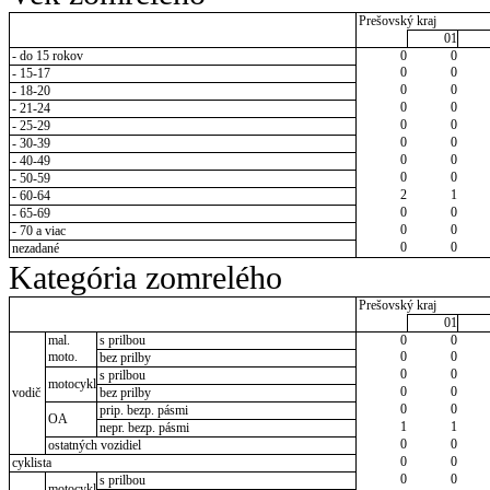
Prešovský kraj
01
- do 15 rokov
0
0
0
0
- 15-17
0
0
- 18-20
0
0
- 21-24
0
0
- 25-29
0
0
- 30-39
0
0
- 40-49
0
0
- 50-59
2
1
- 60-64
0
0
- 65-69
0
0
- 70 a viac
0
0
nezadané
Kategória zomrelého
Prešovský kraj
01
mal.
s prilbou
0
0
moto.
0
0
bez prilby
0
0
s prilbou
motocykl
0
0
vodič
bez prilby
0
0
prip. bezp. pásmi
OA
1
1
nepr. bezp. pásmi
0
0
ostatných vozidiel
0
0
cyklista
0
0
s prilbou
motocykl