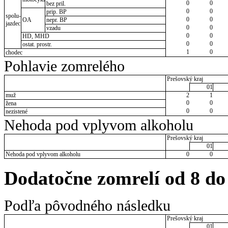
0
0
bez pril.
0
0
prip. BP
spolu-
0
0
OA
nepr. BP
jazdec
0
0
vzadu
0
0
HD, MHD
0
0
ostat. prostr.
1
0
chodec
Pohlavie zomrelého
Prešovský kraj
01
muž
2
1
0
0
žena
0
0
nezistené
Nehoda pod vplyvom alkoholu
Prešovský kraj
01
Nehoda pod vplyvom alkoholu
0
0
Dodatočne zomrelí od 8 do
Podľa pôvodného následku
Prešovský kraj
01