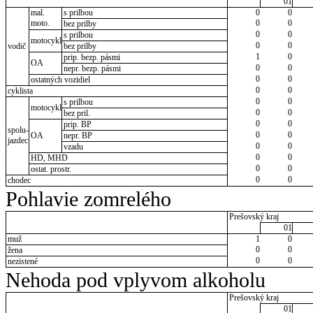
01
mal.
s prilbou
0
0
moto.
0
0
bez prilby
0
0
s prilbou
motocykl
0
0
vodič
bez prilby
1
0
prip. bezp. pásmi
OA
0
0
nepr. bezp. pásmi
0
0
ostatných vozidiel
0
0
cyklista
0
0
s prilbou
motocykl
0
0
bez pril.
0
0
prip. BP
spolu-
0
0
OA
nepr. BP
jazdec
0
0
vzadu
0
0
HD, MHD
0
0
ostat. prostr.
0
0
chodec
Pohlavie zomrelého
Prešovský kraj
01
muž
1
0
0
0
žena
0
0
nezistené
Nehoda pod vplyvom alkoholu
Prešovský kraj
01