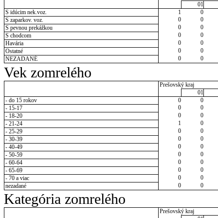
01
S idúcim nek.voz.
1
0
0
0
S zaparkov. voz.
0
0
S pevnou prekážkou
0
0
S chodcom
0
0
Havária
0
0
Ostatné
0
0
NEZADANÉ
Vek zomrelého
Prešovský kraj
01
- do 15 rokov
0
0
0
0
- 15-17
0
0
- 18-20
1
0
- 21-24
0
0
- 25-29
0
0
- 30-39
0
0
- 40-49
0
0
- 50-59
0
0
- 60-64
0
0
- 65-69
0
0
- 70 a viac
0
0
nezadané
Kategória zomrelého
Prešovský kraj