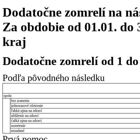
Dodatočne zomrelí na ná
Za obdobie od 01.01. do 
kraj
Dodatočne zomrelí od 1 do
Podľa pôvodného následku
spolu
bez zranenia
jednorazové ošetrenie
ľahká ujma na zdraví
ublíženie na zdraví
ťažká ujma na zdraví
usmrtenie
nezadané
Prvá pomoc