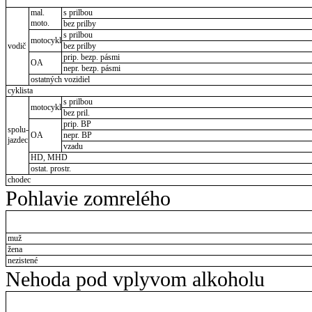
mal.
s prilbou
moto.
bez prilby
s prilbou
motocykl
vodič
bez prilby
prip. bezp. pásmi
OA
nepr. bezp. pásmi
ostatných vozidiel
cyklista
s prilbou
motocykl
bez pril.
prip. BP
spolu-
OA
nepr. BP
jazdec
vzadu
HD, MHD
ostat. prostr.
chodec
Pohlavie zomrelého
muž
žena
nezistené
Nehoda pod vplyvom alkoholu