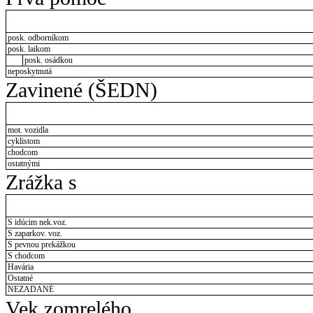
posk. odborníkom
posk. laikom
posk. osádkou
neposkytnutá
Zavinené (ŠEDN)
mot. vozidla
cyklistom
chodcom
ostatnými
Zrážka s
S idúcim nek.voz.
S zaparkov. voz.
S pevnou prekážkou
S chodcom
Havária
Ostatné
NEZADANÉ
Vek zomrelého