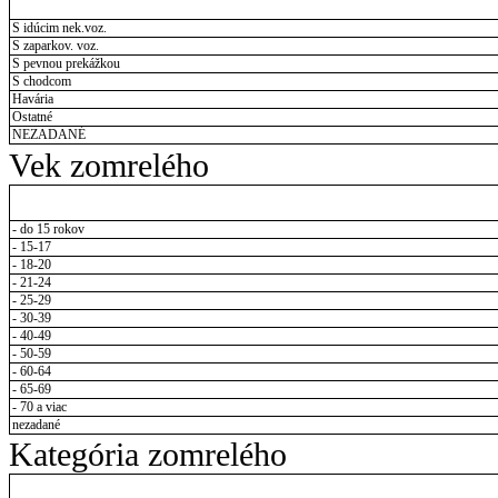
S idúcim nek.voz.
S zaparkov. voz.
S pevnou prekážkou
S chodcom
Havária
Ostatné
NEZADANÉ
Vek zomrelého
- do 15 rokov
- 15-17
- 18-20
- 21-24
- 25-29
- 30-39
- 40-49
- 50-59
- 60-64
- 65-69
- 70 a viac
nezadané
Kategória zomrelého