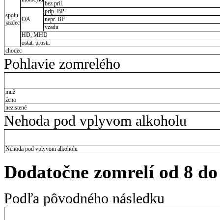
bez pril.
prip. BP
spolu-
OA
nepr. BP
jazdec
vzadu
HD, MHD
ostat. prostr.
chodec
Pohlavie zomrelého
muž
žena
nezistené
Nehoda pod vplyvom alkoholu
Nehoda pod vplyvom alkoholu
Dodatočne zomrelí od 8 do
Podľa pôvodného následku