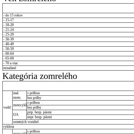
- do 15 rokov
- 15-17
- 18-20
- 21-24
- 25-29
- 30-39
- 40-49
- 50-59
- 60-64
- 65-69
- 70 a viac
nezadané
Kategória zomrelého
mal.
s prilbou
moto.
bez prilby
s prilbou
motocykl
vodič
bez prilby
prip. bezp. pásmi
OA
nepr. bezp. pásmi
ostatných vozidiel
cyklista
s prilbou
motocykl