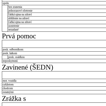
spolu
bez zranenia
jednorazové ošetrenie
ľahká ujma na zdraví
ublíženie na zdraví
ťažká ujma na zdraví
usmrtenie
nezadané
Prvá pomoc
posk. odborníkom
posk. laikom
posk. osádkou
neposkytnutá
Zavinené (ŠEDN)
mot. vozidla
cyklistom
chodcom
ostatnými
Zrážka s