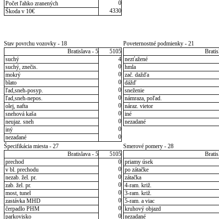
0
Počet ľahko zranených
4330
Škoda v 10€
Stav povrchu vozovky - 18
Poveternostné podmienky - 21
Bratislava - 5
5105
Bratis
suchý
4
nezťažené
0
suchý, znečis.
hmla
0
mokrý
zač. dažďa
0
blato
dážď
0
ľad,sneh-posyp.
sneženie
0
ľad,sneh-nepos.
námraza, poľad.
0
olej, nafta
náraz. vietor
0
snehová kaša
iné
0
neujaz. sneh
nezadané
0
iný
0
nezadané
Špecifikácia miesta - 27
Smerové pomery - 28
Bratislava - 5
5105
Bratis
prechod
0
priamy úsek
0
v bl. prechodu
po zátačke
0
nezab. žel. pr.
zátačka
0
zab. žel. pr.
4-ram. križ.
0
most, tunel
3-ram. križ.
0
zastávka MHD
5-ram. a viac
0
čerpadlo PHM
kruhový objazd
0
parkovisko
nezadané