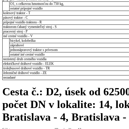
O1, s celkovou hmotnosťou do 750 kg,
ostatné prípojné vozidlo
kolesový traktor - T
pásový traktor - C
prípojné vozidlo traktora - R
traktorom ťahaný vymeniteľný stroj - S
pracovný stroj - P
iné cestné vozidlo - V
bicykel, kolobežka
záprahové
jednonápravový traktor s prívesom
ostatné iné cestné vozidlo
nezistený druh cestného vozidla
električkové dráhové vozidlo - ELEK
trolejbusové dráhové vozidlo - TR
železničné dráhové vozidlo - ZE
nezadané
Cesta č.: D2, úsek od 625
počet DN v lokalite: 14, lo
Bratislava - 4, Bratislava -