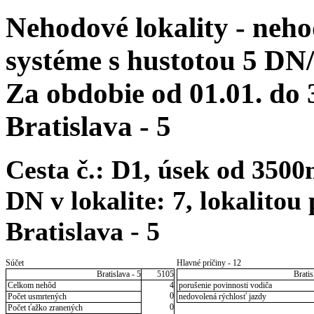
Nehodové lokality - neh
systéme s hustotou 5 DN
Za obdobie od 01.01. do
Bratislava - 5
Cesta č.: D1, úsek od 350
DN v lokalite: 7, lokalitou
Bratislava - 5
Súčet
Hlavné príčiny - 12
Bratislava - 5
5105
Bratis
Celkom nehôd
4
porušenie povinnosti vodiča
0
Počet usmrtených
nedovolená rýchlosť jazdy
0
Počet ťažko zranených