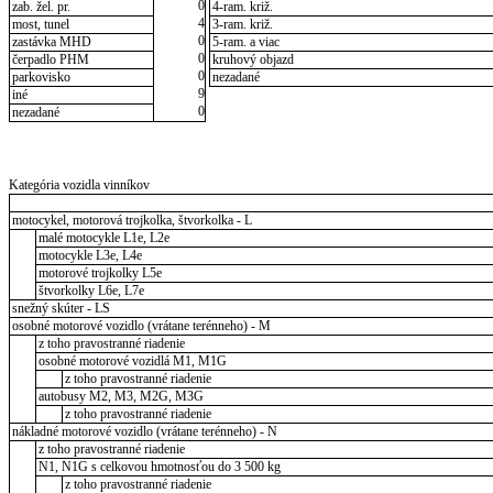
0
zab. žel. pr.
4-ram. križ.
4
most, tunel
3-ram. križ.
0
zastávka MHD
5-ram. a viac
0
čerpadlo PHM
kruhový objazd
0
parkovisko
nezadané
9
iné
0
nezadané
Kategória vozidla vinníkov
motocykel, motorová trojkolka, štvorkolka - L
malé motocykle L1e, L2e
motocykle L3e, L4e
motorové trojkolky L5e
štvorkolky L6e, L7e
snežný skúter - LS
osobné motorové vozidlo (vrátane terénneho) - M
z toho pravostranné riadenie
osobné motorové vozidlá M1, M1G
z toho pravostranné riadenie
autobusy M2, M3, M2G, M3G
z toho pravostranné riadenie
nákladné motorové vozidlo (vrátane terénneho) - N
z toho pravostranné riadenie
N1, N1G s celkovou hmotnosťou do 3 500 kg
z toho pravostranné riadenie