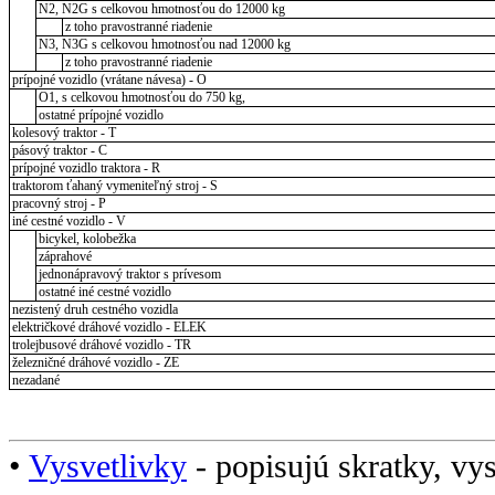
N2, N2G s celkovou hmotnosťou do 12000 kg
z toho pravostranné riadenie
N3, N3G s celkovou hmotnosťou nad 12000 kg
z toho pravostranné riadenie
prípojné vozidlo (vrátane návesa) - O
O1, s celkovou hmotnosťou do 750 kg,
ostatné prípojné vozidlo
kolesový traktor - T
pásový traktor - C
prípojné vozidlo traktora - R
traktorom ťahaný vymeniteľný stroj - S
pracovný stroj - P
iné cestné vozidlo - V
bicykel, kolobežka
záprahové
jednonápravový traktor s prívesom
ostatné iné cestné vozidlo
nezistený druh cestného vozidla
električkové dráhové vozidlo - ELEK
trolejbusové dráhové vozidlo - TR
železničné dráhové vozidlo - ZE
nezadané
•
Vysvetlivky
- popisujú skratky, vys