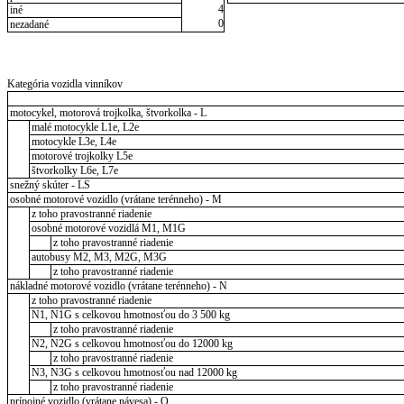
4
iné
0
nezadané
Kategória vozidla vinníkov
motocykel, motorová trojkolka, štvorkolka - L
malé motocykle L1e, L2e
motocykle L3e, L4e
motorové trojkolky L5e
štvorkolky L6e, L7e
snežný skúter - LS
osobné motorové vozidlo (vrátane terénneho) - M
z toho pravostranné riadenie
osobné motorové vozidlá M1, M1G
z toho pravostranné riadenie
autobusy M2, M3, M2G, M3G
z toho pravostranné riadenie
nákladné motorové vozidlo (vrátane terénneho) - N
z toho pravostranné riadenie
N1, N1G s celkovou hmotnosťou do 3 500 kg
z toho pravostranné riadenie
N2, N2G s celkovou hmotnosťou do 12000 kg
z toho pravostranné riadenie
N3, N3G s celkovou hmotnosťou nad 12000 kg
z toho pravostranné riadenie
prípojné vozidlo (vrátane návesa) - O