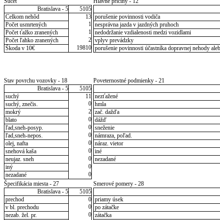
Súčet
Hlavné príčiny - 12
Bratislava - 5
5105
Celkom nehôd
13
porušenie povinnosti vodiča
1
Počet usmrtených
nesprávna jazda v jazdných pruhoch
1
Počet ťažko zranených
nedodržanie vzdialenosti medzi vozidlami
2
Počet ľahko zranených
vplyv prevádzky
19810
Škoda v 10€
porušenie povinnosti účastníka dopravnej nehody aleb
Stav povrchu vozovky - 18
Poveternostné podmienky - 21
Bratislava - 5
5105
suchý
11
nezťažené
0
suchý, znečis.
hmla
2
mokrý
zač. dažďa
0
blato
dážď
0
ľad,sneh-posyp.
sneženie
0
ľad,sneh-nepos.
námraza, poľad.
0
olej, nafta
náraz. vietor
0
snehová kaša
iné
0
neujaz. sneh
nezadané
0
iný
0
nezadané
Špecifikácia miesta - 27
Smerové pomery - 28
Bratislava - 5
5105
prechod
0
priamy úsek
0
v bl. prechodu
po zátačke
0
nezab. žel. pr.
zátačka