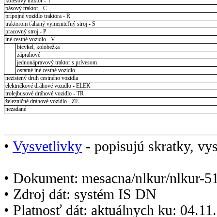
kolesový traktor - T
pásový traktor - C
prípojné vozidlo traktora - R
traktorom ťahaný vymeniteľný stroj - S
pracovný stroj - P
iné cestné vozidlo - V
bicykel, kolobežka
záprahové
jednonápravový traktor s prívesom
ostatné iné cestné vozidlo
nezistený druh cestného vozidla
električkové dráhové vozidlo - ELEK
trolejbusové dráhové vozidlo - TR
železničné dráhové vozidlo - ZE
nezadané
•
Vysvetlivky
- popisujú skratky, vys
• Dokument: mesacna/nlkur/nlkur-5
• Zdroj dát: systém IS DN
• Platnosť dát: aktuálnych ku: 04.1