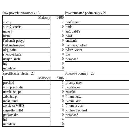
Stav povrchu vozovky - 18
Poveternostné podmienky - 21
Malacky
5106
suchý
7
nezťažené
0
suchý, znečis.
hmla
1
mokrý
zač. dažďa
0
blato
dážď
0
ľad,sneh-posyp.
sneženie
0
ľad,sneh-nepos.
námraza, poľad.
0
olej, nafta
náraz. vietor
0
snehová kaša
iné
0
neujaz. sneh
nezadané
0
iný
0
nezadané
Špecifikácia miesta - 27
Smerové pomery - 28
Malacky
5106
prechod
1
priamy úsek
2
v bl. prechodu
po zátačke
0
nezab. žel. pr.
zátačka
0
zab. žel. pr.
4-ram. križ.
0
most, tunel
3-ram. križ.
1
zastávka MHD
5-ram. a viac
0
čerpadlo PHM
kruhový objazd
0
parkovisko
nezadané
4
iné
0
nezadané