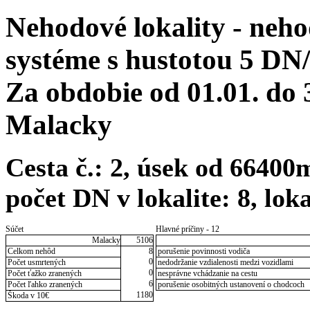
Nehodové lokality - neh
systéme s hustotou 5 DN
Za obdobie od 01.01. do
Malacky
Cesta č.: 2, úsek od 6640
počet DN v lokalite: 8, lo
Súčet
Hlavné príčiny - 12
Malacky
5106
Celkom nehôd
8
porušenie povinnosti vodiča
0
Počet usmrtených
nedodržanie vzdialenosti medzi vozidlami
0
Počet ťažko zranených
nesprávne vchádzanie na cestu
6
Počet ľahko zranených
porušenie osobitných ustanovení o chodcoch
1180
Škoda v 10€