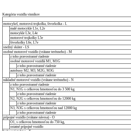
Kategória vozidla vinníkov
motocykel, motorová trojkolka, štvorkolka - L
malé motocykle L1e, L2e
motocykle L3e, L4e
motorové trojkolky L5e
štvorkolky L6e, L7e
snežný skúter - LS
osobné motorové vozidlo (vrátane terénneho) - M
z toho pravostranné riadenie
osobné motorové vozidlá M1, M1G
z toho pravostranné riadenie
autobusy M2, M3, M2G, M3G
z toho pravostranné riadenie
nákladné motorové vozidlo (vrátane terénneho) - N
z toho pravostranné riadenie
N1, N1G s celkovou hmotnosťou do 3 500 kg
z toho pravostranné riadenie
N2, N2G s celkovou hmotnosťou do 12000 kg
z toho pravostranné riadenie
N3, N3G s celkovou hmotnosťou nad 12000 kg
z toho pravostranné riadenie
prípojné vozidlo (vrátane návesa) - O
O1, s celkovou hmotnosťou do 750 kg,
ostatné prípojné vozidlo