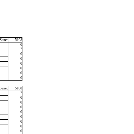
Senec
5108
0
2
0
0
0
0
0
0
Senec
5108
2
0
0
0
0
0
0
0
0