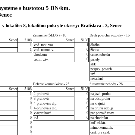
systéme s hustotou 5 DN/km.
Senec
lokalite: 8, lokalitou pokryté okresy: Bratislava - 3, Senec
Zavinenie (ŠEDN) - 10
Druh povrchu vozovky - 16
Senec
5108
Senec
5108
1
vod. mot. voz.
1
dlažba
1
0
vod. nemot. v.
živica
0
chodcom
cementobetón
0
techn. záv.
panely
štrk
nespev. povrch
iný
nezadané
Delenie komunikácie - 25
Situovanie nehody - 26
Senec
5108
Senec
5108
1
2-pruhová
0
na jazd. pruhu
0
2
3-pruhová
na odst.pruhu
0
0
4-pruhová s d.p.
na krajnici
1
0
4-pruhová s d.č.
na pruhu odb.,p
0
0
viacpruhová
pre pomalé vozy
0
0
iná
na chodníku
0
koľ. elektr.
0
mimo komunik.
0
cest. pre cykl.