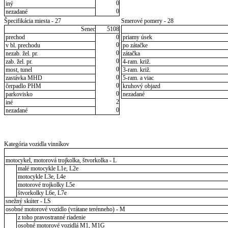
0
iný
0
nezadané
Špecifikácia miesta - 27
Smerové pomery - 28
Senec
5108
prechod
0
priamy úsek
0
v bl. prechodu
po zátačke
0
nezab. žel. pr.
zátačka
0
zab. žel. pr.
4-ram. križ.
0
most, tunel
3-ram. križ.
0
zastávka MHD
5-ram. a viac
0
čerpadlo PHM
kruhový objazd
0
parkovisko
nezadané
2
iné
0
nezadané
Kategória vozidla vinníkov
motocykel, motorová trojkolka, štvorkolka - L
malé motocykle L1e, L2e
motocykle L3e, L4e
motorové trojkolky L5e
štvorkolky L6e, L7e
snežný skúter - LS
osobné motorové vozidlo (vrátane terénneho) - M
z toho pravostranné riadenie
osobné motorové vozidlá M1, M1G