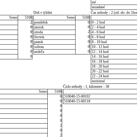
iné
nezadané
Deň v týždni
Čas nehody - 2 (od:-do: do 1ho
Senec
5108
Senec
5108
2
pondelok
0
0 - 2 hod
0
0
utorok
2 - 4 hod
0
2
streda
4 - 6 hod
0
0
štvrtok
6 - 8 hod
0
0
piatok
8 - 10 hod
0
0
sobota
10 - 12 hod
0
0
nedeľa
12 - 14 hod
0
14 - 16 hod
16 - 18 hod
18 - 20 hod
20 - 22 hod
22 - 24 hod
nezistené
Číslo nehody - 1, kilometer - 38
Senec
5108
0
510040-15-00102
0
510040-15-00118
0
0
0
0
2
0
2