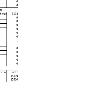
0
0
d)
Senec
5108
0
0
0
0
0
0
1
1
0
0
0
0
0
Senec
metre
15500
15500