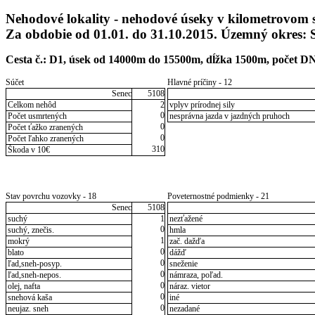
Nehodové lokality - nehodové úseky v kilometrovom 
Za obdobie od 01.01. do 31.10.2015. Územný okres: 
Cesta č.: D1, úsek od 14000m do 15500m, dĺžka 1500m, počet DN v 
Súčet
Hlavné príčiny - 12
Senec
5108
Celkom nehôd
2
vplyv prírodnej sily
0
Počet usmrtených
nesprávna jazda v jazdných pruhoch
0
Počet ťažko zranených
0
Počet ľahko zranených
310
Škoda v 10€
Stav povrchu vozovky - 18
Poveternostné podmienky - 21
Senec
5108
suchý
1
nezťažené
0
suchý, znečis.
hmla
1
mokrý
zač. dažďa
0
blato
dážď
0
ľad,sneh-posyp.
sneženie
0
ľad,sneh-nepos.
námraza, poľad.
0
olej, nafta
náraz. vietor
0
snehová kaša
iné
0
neujaz. sneh
nezadané