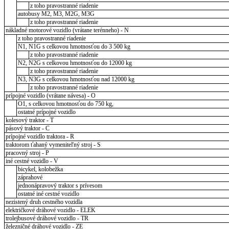
z toho pravostranné riadenie
autobusy M2, M3, M2G, M3G
z toho pravostranné riadenie
nákladné motorové vozidlo (vrátane terénneho) - N
z toho pravostranné riadenie
N1, N1G s celkovou hmotnosťou do 3 500 kg
z toho pravostranné riadenie
N2, N2G s celkovou hmotnosťou do 12000 kg
z toho pravostranné riadenie
N3, N3G s celkovou hmotnosťou nad 12000 kg
z toho pravostranné riadenie
prípojné vozidlo (vrátane návesa) - O
O1, s celkovou hmotnosťou do 750 kg,
ostatné prípojné vozidlo
kolesový traktor - T
pásový traktor - C
prípojné vozidlo traktora - R
traktorom ťahaný vymeniteľný stroj - S
pracovný stroj - P
iné cestné vozidlo - V
bicykel, kolobežka
záprahové
jednonápravový traktor s prívesom
ostatné iné cestné vozidlo
nezistený druh cestného vozidla
električkové dráhové vozidlo - ELEK
trolejbusové dráhové vozidlo - TR
železničné dráhové vozidlo - ZE