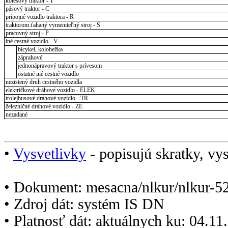
kolesový traktor - T
pásový traktor - C
prípojné vozidlo traktora - R
traktorom ťahaný vymeniteľný stroj - S
pracovný stroj - P
iné cestné vozidlo - V
bicykel, kolobežka
záprahové
jednonápravový traktor s prívesom
ostatné iné cestné vozidlo
nezistený druh cestného vozidla
električkové dráhové vozidlo - ELEK
trolejbusové dráhové vozidlo - TR
železničné dráhové vozidlo - ZE
nezadané
•
Vysvetlivky
- popisujú skratky, vys
• Dokument: mesacna/nlkur/nlkur-5
• Zdroj dát: systém IS DN
• Platnosť dát: aktuálnych ku: 04.1