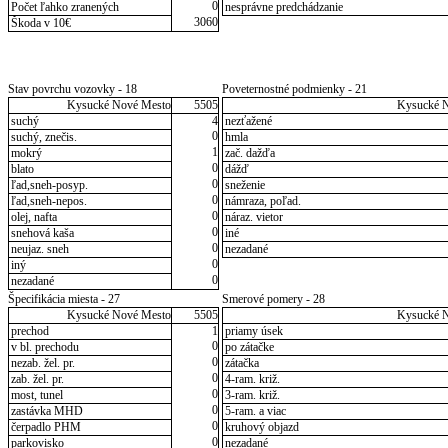
0
Počet ľahko zranených
nesprávne predchádzanie
3060
Škoda v 10€
Stav povrchu vozovky - 18
Poveternostné podmienky - 21
Kysucké Nové Mesto
5505
Kysucké 
suchý
4
nezťažené
0
suchý, znečis.
hmla
1
mokrý
zač. dažďa
0
blato
dážď
0
ľad,sneh-posyp.
sneženie
0
ľad,sneh-nepos.
námraza, poľad.
0
olej, nafta
náraz. vietor
0
snehová kaša
iné
0
neujaz. sneh
nezadané
0
iný
0
nezadané
Špecifikácia miesta - 27
Smerové pomery - 28
Kysucké Nové Mesto
5505
Kysucké 
prechod
1
priamy úsek
0
v bl. prechodu
po zátačke
0
nezab. žel. pr.
zátačka
0
zab. žel. pr.
4-ram. križ.
0
most, tunel
3-ram. križ.
0
zastávka MHD
5-ram. a viac
0
čerpadlo PHM
kruhový objazd
0
parkovisko
nezadané