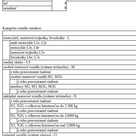
4
iné
0
nezadané
Kategória vozidla vinníkov
motocykel, motorová trojkolka, štvorkolka - L
malé motocykle L1e, L2e
motocykle L3e, L4e
motorové trojkolky L5e
štvorkolky L6e, L7e
snežný skúter - LS
osobné motorové vozidlo (vrátane terénneho) - M
z toho pravostranné riadenie
osobné motorové vozidlá M1, M1G
z toho pravostranné riadenie
autobusy M2, M3, M2G, M3G
z toho pravostranné riadenie
nákladné motorové vozidlo (vrátane terénneho) - N
z toho pravostranné riadenie
N1, N1G s celkovou hmotnosťou do 3 500 kg
z toho pravostranné riadenie
N2, N2G s celkovou hmotnosťou do 12000 kg
z toho pravostranné riadenie
N3, N3G s celkovou hmotnosťou nad 12000 kg
z toho pravostranné riadenie
prípojné vozidlo (vrátane návesa) - O