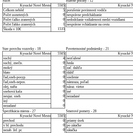
Súčet
Hlavné príčiny - 12
Kysucké Nové Mesto
5505
Kysucké 
Celkom nehôd
5
porušenie povinnosti vodiča
0
Počet usmrtených
nesprávne predchádzanie
0
Počet ťažko zranených
nedodržanie vzdialenosti medzi vozidlami
1
Počet ľahko zranených
nesprávne vchádzanie na cestu
1535
Škoda v 10€
Stav povrchu vozovky - 18
Poveternostné podmienky - 21
Kysucké Nové Mesto
5505
Kysucké 
suchý
4
nezťažené
0
suchý, znečis.
hmla
1
mokrý
zač. dažďa
0
blato
dážď
0
ľad,sneh-posyp.
sneženie
0
ľad,sneh-nepos.
námraza, poľad.
0
olej, nafta
náraz. vietor
0
snehová kaša
iné
0
neujaz. sneh
nezadané
0
iný
0
nezadané
Špecifikácia miesta - 27
Smerové pomery - 28
Kysucké Nové Mesto
5505
Kysucké 
prechod
0
priamy úsek
0
v bl. prechodu
po zátačke
0
nezab. žel. pr.
zátačka