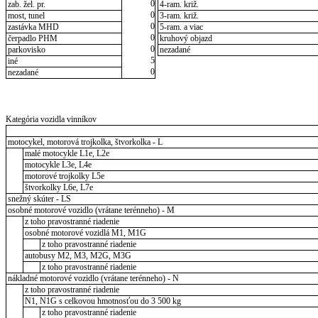
0
zab. žel. pr.
4-ram. križ.
0
most, tunel
3-ram. križ.
0
zastávka MHD
5-ram. a viac
0
čerpadlo PHM
kruhový objazd
0
parkovisko
nezadané
5
iné
0
nezadané
Kategória vozidla vinníkov
motocykel, motorová trojkolka, štvorkolka - L
malé motocykle L1e, L2e
motocykle L3e, L4e
motorové trojkolky L5e
štvorkolky L6e, L7e
snežný skúter - LS
osobné motorové vozidlo (vrátane terénneho) - M
z toho pravostranné riadenie
osobné motorové vozidlá M1, M1G
z toho pravostranné riadenie
autobusy M2, M3, M2G, M3G
z toho pravostranné riadenie
nákladné motorové vozidlo (vrátane terénneho) - N
z toho pravostranné riadenie
N1, N1G s celkovou hmotnosťou do 3 500 kg
z toho pravostranné riadenie