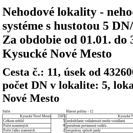
Nehodové lokality - neh
systéme s hustotou 5 DN
Za obdobie od 01.01. do
Kysucké Nové Mesto
Cesta č.: 11, úsek od 432
počet DN v lokalite: 5, lo
Nové Mesto
Súčet
Hlavné príčiny - 12
Kysucké Nové Mesto
5505
Kysucké 
Celkom nehôd
5
nedodržanie vzdialenosti medzi vozidlami
0
Počet usmrtených
porušenie povinnosti vodiča
2
Počet ťažko zranených
nesprávny spôsob jazdy