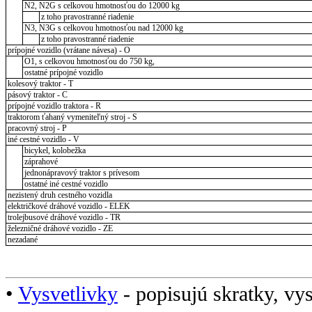
N2, N2G s celkovou hmotnosťou do 12000 kg
z toho pravostranné riadenie
N3, N3G s celkovou hmotnosťou nad 12000 kg
z toho pravostranné riadenie
prípojné vozidlo (vrátane návesa) - O
O1, s celkovou hmotnosťou do 750 kg,
ostatné prípojné vozidlo
kolesový traktor - T
pásový traktor - C
prípojné vozidlo traktora - R
traktorom ťahaný vymeniteľný stroj - S
pracovný stroj - P
iné cestné vozidlo - V
bicykel, kolobežka
záprahové
jednonápravový traktor s prívesom
ostatné iné cestné vozidlo
nezistený druh cestného vozidla
električkové dráhové vozidlo - ELEK
trolejbusové dráhové vozidlo - TR
železničné dráhové vozidlo - ZE
nezadané
•
Vysvetlivky
- popisujú skratky, vys