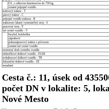
O1, s celkovou hmotnosťou do 750 kg,
ostatné prípojné vozidlo
kolesový traktor - T
pásový traktor - C
prípojné vozidlo traktora - R
traktorom ťahaný vymeniteľný stroj - S
pracovný stroj - P
iné cestné vozidlo - V
bicykel, kolobežka
záprahové
jednonápravový traktor s prívesom
ostatné iné cestné vozidlo
nezistený druh cestného vozidla
električkové dráhové vozidlo - ELEK
trolejbusové dráhové vozidlo - TR
železničné dráhové vozidlo - ZE
nezadané
Cesta č.: 11, úsek od 435
počet DN v lokalite: 5, lo
Nové Mesto