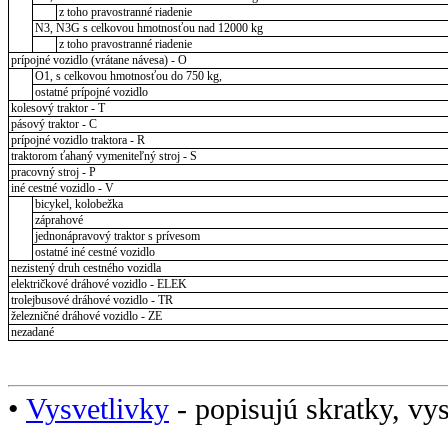
z toho pravostranné riadenie
N3, N3G s celkovou hmotnosťou nad 12000 kg
z toho pravostranné riadenie
prípojné vozidlo (vrátane návesa) - O
O1, s celkovou hmotnosťou do 750 kg,
ostatné prípojné vozidlo
kolesový traktor - T
pásový traktor - C
prípojné vozidlo traktora - R
traktorom ťahaný vymeniteľný stroj - S
pracovný stroj - P
iné cestné vozidlo - V
bicykel, kolobežka
záprahové
jednonápravový traktor s prívesom
ostatné iné cestné vozidlo
nezistený druh cestného vozidla
električkové dráhové vozidlo - ELEK
trolejbusové dráhové vozidlo - TR
železničné dráhové vozidlo - ZE
nezadané
•
Vysvetlivky
- popisujú skratky, vys