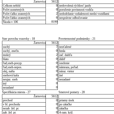
Žarnovica
5612
Celkom nehôd
9
nedovolená rýchlosť jazdy
0
Počet usmrtených
porušenie povinnosti vodiča
2
Počet ťažko zranených
nedodržanie vzdialenosti medzi vozidlami
6
Počet ľahko zranených
nesprávne odbočovanie
8190
Škoda v 10€
Stav povrchu vozovky - 18
Poveternostné podmienky - 21
Žarnovica
5612
suchý
7
nezťažené
0
suchý, znečis.
hmla
2
mokrý
zač. dažďa
0
blato
dážď
0
ľad,sneh-posyp.
sneženie
0
ľad,sneh-nepos.
námraza, poľad.
0
olej, nafta
náraz. vietor
0
snehová kaša
iné
0
neujaz. sneh
nezadané
0
iný
0
nezadané
Špecifikácia miesta - 27
Smerové pomery - 28
Žarnovica
5612
prechod
0
priamy úsek
0
v bl. prechodu
po zátačke
0
nezab. žel. pr.
zátačka
0
zab. žel. pr.
4-ram. križ.