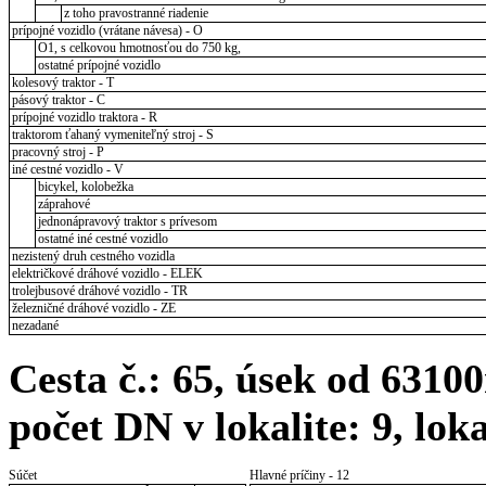
z toho pravostranné riadenie
prípojné vozidlo (vrátane návesa) - O
O1, s celkovou hmotnosťou do 750 kg,
ostatné prípojné vozidlo
kolesový traktor - T
pásový traktor - C
prípojné vozidlo traktora - R
traktorom ťahaný vymeniteľný stroj - S
pracovný stroj - P
iné cestné vozidlo - V
bicykel, kolobežka
záprahové
jednonápravový traktor s prívesom
ostatné iné cestné vozidlo
nezistený druh cestného vozidla
električkové dráhové vozidlo - ELEK
trolejbusové dráhové vozidlo - TR
železničné dráhové vozidlo - ZE
nezadané
Cesta č.: 65, úsek od 631
počet DN v lokalite: 9, lo
Súčet
Hlavné príčiny - 12