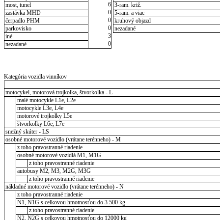
6
most, tunel
3-ram. križ.
0
zastávka MHD
5-ram. a viac
0
čerpadlo PHM
kruhový objazd
0
parkovisko
nezadané
3
iné
0
nezadané
Kategória vozidla vinníkov
motocykel, motorová trojkolka, štvorkolka - L
malé motocykle L1e, L2e
motocykle L3e, L4e
motorové trojkolky L5e
štvorkolky L6e, L7e
snežný skúter - LS
osobné motorové vozidlo (vrátane terénneho) - M
z toho pravostranné riadenie
osobné motorové vozidlá M1, M1G
z toho pravostranné riadenie
autobusy M2, M3, M2G, M3G
z toho pravostranné riadenie
nákladné motorové vozidlo (vrátane terénneho) - N
z toho pravostranné riadenie
N1, N1G s celkovou hmotnosťou do 3 500 kg
z toho pravostranné riadenie
N2, N2G s celkovou hmotnosťou do 12000 kg