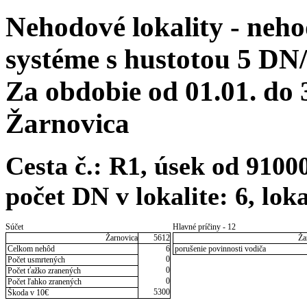
Nehodové lokality - neh
systéme s hustotou 5 DN
Za obdobie od 01.01. do
Žarnovica
Cesta č.: R1, úsek od 910
počet DN v lokalite: 6, lo
Súčet
Hlavné príčiny - 12
Žarnovica
5612
Ža
Celkom nehôd
6
porušenie povinnosti vodiča
0
Počet usmrtených
0
Počet ťažko zranených
0
Počet ľahko zranených
5300
Škoda v 10€