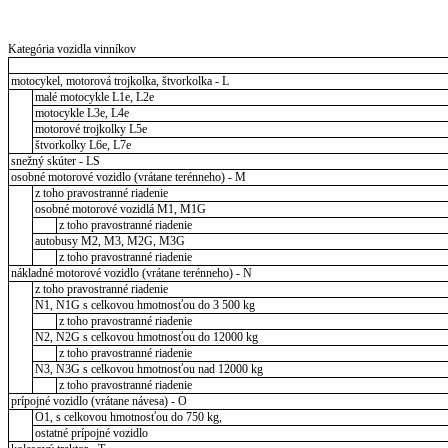
Kategória vozidla vinníkov
motocykel, motorová trojkolka, štvorkolka - L
malé motocykle L1e, L2e
motocykle L3e, L4e
motorové trojkolky L5e
štvorkolky L6e, L7e
snežný skúter - LS
osobné motorové vozidlo (vrátane terénneho) - M
z toho pravostranné riadenie
osobné motorové vozidlá M1, M1G
z toho pravostranné riadenie
autobusy M2, M3, M2G, M3G
z toho pravostranné riadenie
nákladné motorové vozidlo (vrátane terénneho) - N
z toho pravostranné riadenie
N1, N1G s celkovou hmotnosťou do 3 500 kg
z toho pravostranné riadenie
N2, N2G s celkovou hmotnosťou do 12000 kg
z toho pravostranné riadenie
N3, N3G s celkovou hmotnosťou nad 12000 kg
z toho pravostranné riadenie
prípojné vozidlo (vrátane návesa) - O
O1, s celkovou hmotnosťou do 750 kg,
ostatné prípojné vozidlo