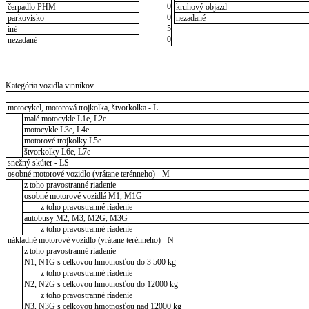
0
čerpadlo PHM
kruhový objazd
0
parkovisko
nezadané
5
iné
0
nezadané
Kategória vozidla vinníkov
motocykel, motorová trojkolka, štvorkolka - L
malé motocykle L1e, L2e
motocykle L3e, L4e
motorové trojkolky L5e
štvorkolky L6e, L7e
snežný skúter - LS
osobné motorové vozidlo (vrátane terénneho) - M
z toho pravostranné riadenie
osobné motorové vozidlá M1, M1G
z toho pravostranné riadenie
autobusy M2, M3, M2G, M3G
z toho pravostranné riadenie
nákladné motorové vozidlo (vrátane terénneho) - N
z toho pravostranné riadenie
N1, N1G s celkovou hmotnosťou do 3 500 kg
z toho pravostranné riadenie
N2, N2G s celkovou hmotnosťou do 12000 kg
z toho pravostranné riadenie
N3, N3G s celkovou hmotnosťou nad 12000 kg