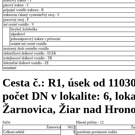
kolesový traktor - T
pásový traktor - C
prípojné vozidlo traktora - R
traktorom ťahaný vymeniteľný stroj - S
pracovný stroj - P
iné cestné vozidlo - V
bicykel, kolobežka
záprahové
jednonápravový traktor s prívesom
ostatné iné cestné vozidlo
nezistený druh cestného vozidla
električkové dráhové vozidlo - ELEK
trolejbusové dráhové vozidlo - TR
železničné dráhové vozidlo - ZE
nezadané
Cesta č.: R1, úsek od 110
počet DN v lokalite: 6, lok
Žarnovica, Žiar nad Hron
Súčet
Hlavné príčiny - 12
Žarnovica
5612
Ža
Celkom nehôd
5
porušenie povinnosti vodiča