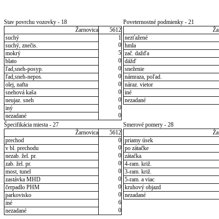
Stav povrchu vozovky - 18
Poveternostné podmienky - 21
Žarnovica
5612
Ža
suchý
1
nezťažené
0
suchý, znečis.
hmla
5
mokrý
zač. dažďa
0
blato
dážď
0
ľad,sneh-posyp.
sneženie
0
ľad,sneh-nepos.
námraza, poľad.
0
olej, nafta
náraz. vietor
0
snehová kaša
iné
0
neujaz. sneh
nezadané
0
iný
0
nezadané
Špecifikácia miesta - 27
Smerové pomery - 28
Žarnovica
5612
Ža
prechod
0
priamy úsek
0
v bl. prechodu
po zátačke
0
nezab. žel. pr.
zátačka
0
zab. žel. pr.
4-ram. križ.
0
most, tunel
3-ram. križ.
0
zastávka MHD
5-ram. a viac
0
čerpadlo PHM
kruhový objazd
0
parkovisko
nezadané
6
iné
0
nezadané