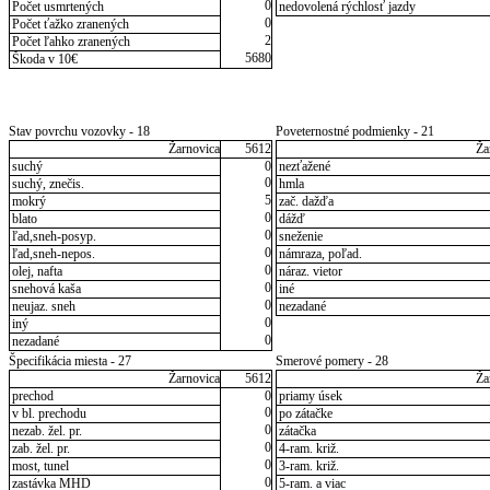
0
Počet usmrtených
nedovolená rýchlosť jazdy
0
Počet ťažko zranených
2
Počet ľahko zranených
5680
Škoda v 10€
Stav povrchu vozovky - 18
Poveternostné podmienky - 21
Žarnovica
5612
Ža
suchý
0
nezťažené
0
suchý, znečis.
hmla
5
mokrý
zač. dažďa
0
blato
dážď
0
ľad,sneh-posyp.
sneženie
0
ľad,sneh-nepos.
námraza, poľad.
0
olej, nafta
náraz. vietor
0
snehová kaša
iné
0
neujaz. sneh
nezadané
0
iný
0
nezadané
Špecifikácia miesta - 27
Smerové pomery - 28
Žarnovica
5612
Ža
prechod
0
priamy úsek
0
v bl. prechodu
po zátačke
0
nezab. žel. pr.
zátačka
0
zab. žel. pr.
4-ram. križ.
0
most, tunel
3-ram. križ.
0
zastávka MHD
5-ram. a viac