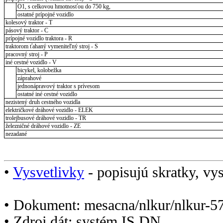
O1, s celkovou hmotnosťou do 750 kg,
ostatné prípojné vozidlo
kolesový traktor - T
pásový traktor - C
prípojné vozidlo traktora - R
traktorom ťahaný vymeniteľný stroj - S
pracovný stroj - P
iné cestné vozidlo - V
bicykel, kolobežka
záprahové
jednonápravový traktor s prívesom
ostatné iné cestné vozidlo
nezistený druh cestného vozidla
električkové dráhové vozidlo - ELEK
trolejbusové dráhové vozidlo - TR
železničné dráhové vozidlo - ZE
nezadané
•
Vysvetlivky
- popisujú skratky, vys
• Dokument: mesacna/nlkur/nlkur-5
• Zdroj dát: systém IS DN