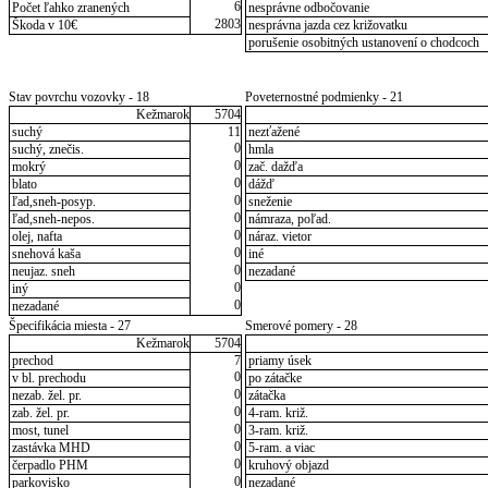
6
Počet ľahko zranených
nesprávne odbočovanie
2803
Škoda v 10€
nesprávna jazda cez križovatku
porušenie osobitných ustanovení o chodcoch
Stav povrchu vozovky - 18
Poveternostné podmienky - 21
Kežmarok
5704
suchý
11
nezťažené
0
suchý, znečis.
hmla
0
mokrý
zač. dažďa
0
blato
dážď
0
ľad,sneh-posyp.
sneženie
0
ľad,sneh-nepos.
námraza, poľad.
0
olej, nafta
náraz. vietor
0
snehová kaša
iné
0
neujaz. sneh
nezadané
0
iný
0
nezadané
Špecifikácia miesta - 27
Smerové pomery - 28
Kežmarok
5704
prechod
7
priamy úsek
0
v bl. prechodu
po zátačke
0
nezab. žel. pr.
zátačka
0
zab. žel. pr.
4-ram. križ.
0
most, tunel
3-ram. križ.
0
zastávka MHD
5-ram. a viac
0
čerpadlo PHM
kruhový objazd
0
parkovisko
nezadané