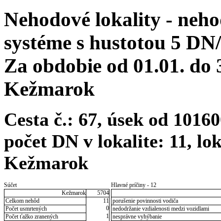
Nehodové lokality - neh
systéme s hustotou 5 DN
Za obdobie od 01.01. do
Kežmarok
Cesta č.: 67, úsek od 101
počet DN v lokalite: 11, lo
Kežmarok
Súčet
Hlavné príčiny - 12
Kežmarok
5704
Celkom nehôd
11
porušenie povinnosti vodiča
0
Počet usmrtených
nedodržanie vzdialenosti medzi vozidlami
1
Počet ťažko zranených
nesprávne vyhýbanie