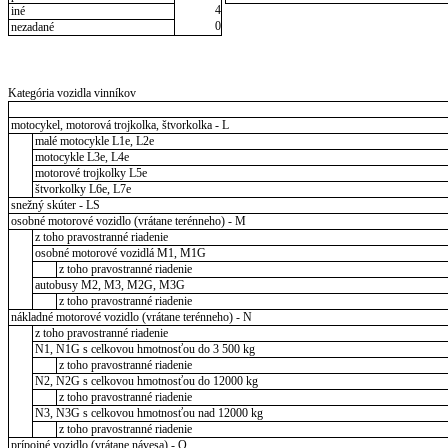
4
iné
0
nezadané
Kategória vozidla vinníkov
motocykel, motorová trojkolka, štvorkolka - L
malé motocykle L1e, L2e
motocykle L3e, L4e
motorové trojkolky L5e
štvorkolky L6e, L7e
snežný skúter - LS
osobné motorové vozidlo (vrátane terénneho) - M
z toho pravostranné riadenie
osobné motorové vozidlá M1, M1G
z toho pravostranné riadenie
autobusy M2, M3, M2G, M3G
z toho pravostranné riadenie
nákladné motorové vozidlo (vrátane terénneho) - N
z toho pravostranné riadenie
N1, N1G s celkovou hmotnosťou do 3 500 kg
z toho pravostranné riadenie
N2, N2G s celkovou hmotnosťou do 12000 kg
z toho pravostranné riadenie
N3, N3G s celkovou hmotnosťou nad 12000 kg
z toho pravostranné riadenie
prípojné vozidlo (vrátane návesa) - O