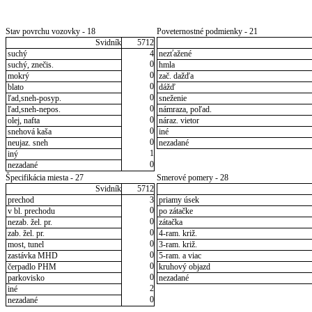
Stav povrchu vozovky - 18
Poveternostné podmienky - 21
Svidník
5712
suchý
4
nezťažené
0
suchý, znečis.
hmla
0
mokrý
zač. dažďa
0
blato
dážď
0
ľad,sneh-posyp.
sneženie
0
ľad,sneh-nepos.
námraza, poľad.
0
olej, nafta
náraz. vietor
0
snehová kaša
iné
0
neujaz. sneh
nezadané
1
iný
0
nezadané
Špecifikácia miesta - 27
Smerové pomery - 28
Svidník
5712
prechod
3
priamy úsek
0
v bl. prechodu
po zátačke
0
nezab. žel. pr.
zátačka
0
zab. žel. pr.
4-ram. križ.
0
most, tunel
3-ram. križ.
0
zastávka MHD
5-ram. a viac
0
čerpadlo PHM
kruhový objazd
0
parkovisko
nezadané
2
iné
0
nezadané