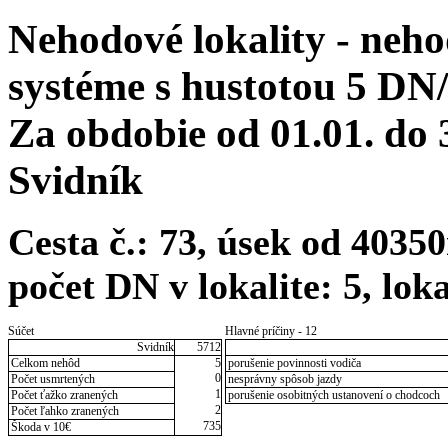
Nehodové lokality - neh
systéme s hustotou 5 DN
Za obdobie od 01.01. do
Svidník
Cesta č.: 73, úsek od 403
počet DN v lokalite: 5, lok
Súčet
Hlavné príčiny - 12
Svidník
5712
Celkom nehôd
5
porušenie povinnosti vodiča
0
Počet usmrtených
nesprávny spôsob jazdy
1
Počet ťažko zranených
porušenie osobitných ustanovení o chodcoch
2
Počet ľahko zranených
735
Škoda v 10€