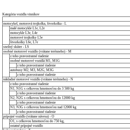
Kategória vozidla vinníkov
motocykel, motorová trojkolka, štvorkolka - L
malé motocykle L1e, L2e
motocykle L3e, L4e
motorové trojkolky L5e
štvorkolky L6e, L7e
snežný skúter - LS
osobné motorové vozidlo (vrátane terénneho) - M
z toho pravostranné riadenie
osobné motorové vozidlá M1, M1G
z toho pravostranné riadenie
autobusy M2, M3, M2G, M3G
z toho pravostranné riadenie
nákladné motorové vozidlo (vrátane terénneho) - N
z toho pravostranné riadenie
N1, N1G s celkovou hmotnosťou do 3 500 kg
z toho pravostranné riadenie
N2, N2G s celkovou hmotnosťou do 12000 kg
z toho pravostranné riadenie
N3, N3G s celkovou hmotnosťou nad 12000 kg
z toho pravostranné riadenie
prípojné vozidlo (vrátane návesa) - O
O1, s celkovou hmotnosťou do 750 kg,
ostatné prípojné vozidlo