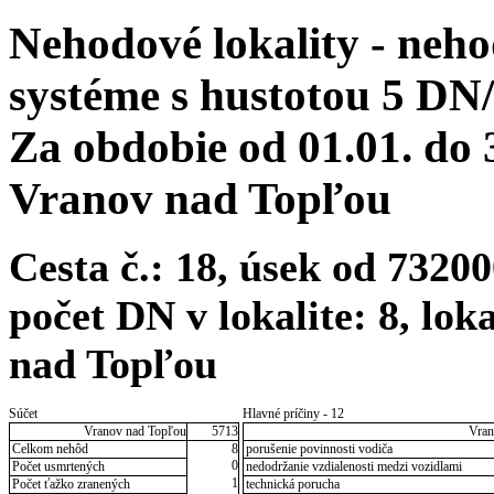
Nehodové lokality - neh
systéme s hustotou 5 DN
Za obdobie od 01.01. do
Vranov nad Topľou
Cesta č.: 18, úsek od 732
počet DN v lokalite: 8, lo
nad Topľou
Súčet
Hlavné príčiny - 12
Vranov nad Topľou
5713
Vran
Celkom nehôd
8
porušenie povinnosti vodiča
0
Počet usmrtených
nedodržanie vzdialenosti medzi vozidlami
1
Počet ťažko zranených
technická porucha