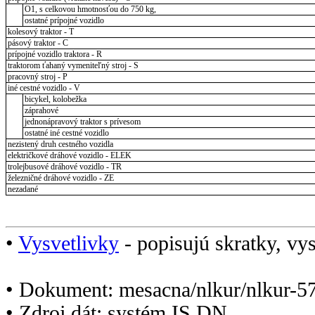
O1, s celkovou hmotnosťou do 750 kg,
ostatné prípojné vozidlo
kolesový traktor - T
pásový traktor - C
prípojné vozidlo traktora - R
traktorom ťahaný vymeniteľný stroj - S
pracovný stroj - P
iné cestné vozidlo - V
bicykel, kolobežka
záprahové
jednonápravový traktor s prívesom
ostatné iné cestné vozidlo
nezistený druh cestného vozidla
električkové dráhové vozidlo - ELEK
trolejbusové dráhové vozidlo - TR
železničné dráhové vozidlo - ZE
nezadané
•
Vysvetlivky
- popisujú skratky, vys
• Dokument: mesacna/nlkur/nlkur-5
• Zdroj dát: systém IS DN