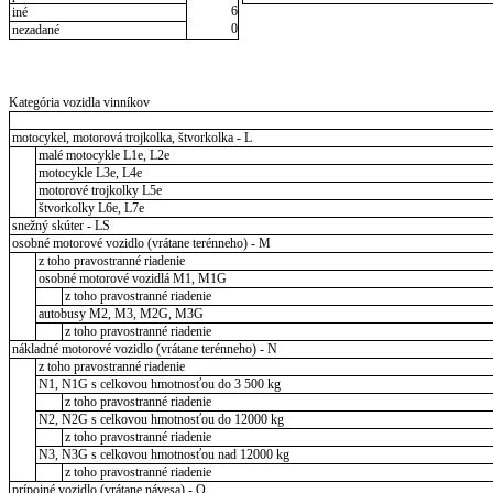
6
iné
0
nezadané
Kategória vozidla vinníkov
motocykel, motorová trojkolka, štvorkolka - L
malé motocykle L1e, L2e
motocykle L3e, L4e
motorové trojkolky L5e
štvorkolky L6e, L7e
snežný skúter - LS
osobné motorové vozidlo (vrátane terénneho) - M
z toho pravostranné riadenie
osobné motorové vozidlá M1, M1G
z toho pravostranné riadenie
autobusy M2, M3, M2G, M3G
z toho pravostranné riadenie
nákladné motorové vozidlo (vrátane terénneho) - N
z toho pravostranné riadenie
N1, N1G s celkovou hmotnosťou do 3 500 kg
z toho pravostranné riadenie
N2, N2G s celkovou hmotnosťou do 12000 kg
z toho pravostranné riadenie
N3, N3G s celkovou hmotnosťou nad 12000 kg
z toho pravostranné riadenie
prípojné vozidlo (vrátane návesa) - O