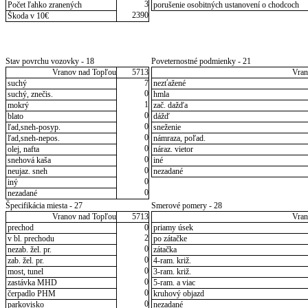
3
Počet ľahko zranených
porušenie osobitných ustanovení o chodcoch
2390
Škoda v 10€
Stav povrchu vozovky - 18
Poveternostné podmienky - 21
Vranov nad Topľou
5713
Vran
suchý
7
nezťažené
0
suchý, znečis.
hmla
1
mokrý
zač. dažďa
0
blato
dážď
0
ľad,sneh-posyp.
sneženie
0
ľad,sneh-nepos.
námraza, poľad.
0
olej, nafta
náraz. vietor
0
snehová kaša
iné
0
neujaz. sneh
nezadané
0
iný
0
nezadané
Špecifikácia miesta - 27
Smerové pomery - 28
Vranov nad Topľou
5713
Vran
prechod
0
priamy úsek
2
v bl. prechodu
po zátačke
0
nezab. žel. pr.
zátačka
0
zab. žel. pr.
4-ram. križ.
0
most, tunel
3-ram. križ.
0
zastávka MHD
5-ram. a viac
0
čerpadlo PHM
kruhový objazd
0
parkovisko
nezadané