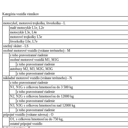
Kategória vozidla vinníkov
motocykel, motorová trojkolka, štvorkolka - L
malé motocykle L1e, L2e
motocykle L3e, L4e
motorové trojkolky L5e
štvorkolky L6e, L7e
snežný skúter - LS
osobné motorové vozidlo (vrátane terénneho) - M
z toho pravostranné riadenie
osobné motorové vozidlá M1, M1G
z toho pravostranné riadenie
autobusy M2, M3, M2G, M3G
z toho pravostranné riadenie
nákladné motorové vozidlo (vrátane terénneho) - N
z toho pravostranné riadenie
N1, N1G s celkovou hmotnosťou do 3 500 kg
z toho pravostranné riadenie
N2, N2G s celkovou hmotnosťou do 12000 kg
z toho pravostranné riadenie
N3, N3G s celkovou hmotnosťou nad 12000 kg
z toho pravostranné riadenie
prípojné vozidlo (vrátane návesa) - O
O1, s celkovou hmotnosťou do 750 kg,
ostatné prípojné vozidlo