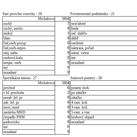
Stav povrchu vozovky - 18
Poveternostné podmienky - 21
Michalovce
5804
suchý
7
nezťažené
0
suchý, znečis.
hmla
1
mokrý
zač. dažďa
0
blato
dážď
0
ľad,sneh-posyp.
sneženie
0
ľad,sneh-nepos.
námraza, poľad.
0
olej, nafta
náraz. vietor
0
snehová kaša
iné
0
neujaz. sneh
nezadané
0
iný
0
nezadané
Špecifikácia miesta - 27
Smerové pomery - 28
Michalovce
5804
prechod
6
priamy úsek
2
v bl. prechodu
po zátačke
0
nezab. žel. pr.
zátačka
0
zab. žel. pr.
4-ram. križ.
0
most, tunel
3-ram. križ.
0
zastávka MHD
5-ram. a viac
0
čerpadlo PHM
kruhový objazd
0
parkovisko
nezadané
0
iné
0
nezadané