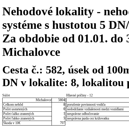
Nehodové lokality - neh
systéme s hustotou 5 DN
Za obdobie od 01.01. do
Michalovce
Cesta č.: 582, úsek od 10
DN v lokalite: 8, lokalito
Súčet
Hlavné príčiny - 12
Michalovce
5804
Celkom nehôd
8
porušenie povinnosti vodiča
0
Počet usmrtených
nedodržanie vzdialenosti medzi vozidlami
1
Počet ťažko zranených
nesprávne odbočovanie
5
Počet ľahko zranených
nesprávna jazda cez križovatku
707
Škoda v 10€