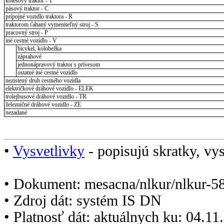
kolesový traktor - T
pásový traktor - C
prípojné vozidlo traktora - R
traktorom ťahaný vymeniteľný stroj - S
pracovný stroj - P
iné cestné vozidlo - V
bicykel, kolobežka
záprahové
jednonápravový traktor s prívesom
ostatné iné cestné vozidlo
nezistený druh cestného vozidla
električkové dráhové vozidlo - ELEK
trolejbusové dráhové vozidlo - TR
železničné dráhové vozidlo - ZE
nezadané
•
Vysvetlivky
- popisujú skratky, vys
• Dokument: mesacna/nlkur/nlkur-5
• Zdroj dát: systém IS DN
• Platnosť dát: aktuálnych ku: 04.1