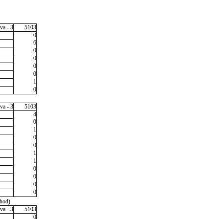
va - 3
5103
0
6
0
0
0
0
1
0
va - 3
5103
4
0
1
0
0
1
1
0
0
0
0
1hod)
va - 3
5103
0