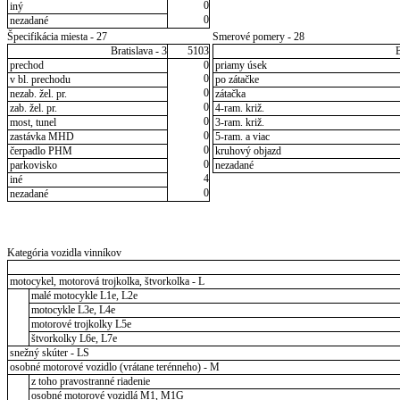
0
iný
0
nezadané
Špecifikácia miesta - 27
Smerové pomery - 28
Bratislava - 3
5103
B
prechod
0
priamy úsek
0
v bl. prechodu
po zátačke
0
nezab. žel. pr.
zátačka
0
zab. žel. pr.
4-ram. križ.
0
most, tunel
3-ram. križ.
0
zastávka MHD
5-ram. a viac
0
čerpadlo PHM
kruhový objazd
0
parkovisko
nezadané
4
iné
0
nezadané
Kategória vozidla vinníkov
motocykel, motorová trojkolka, štvorkolka - L
malé motocykle L1e, L2e
motocykle L3e, L4e
motorové trojkolky L5e
štvorkolky L6e, L7e
snežný skúter - LS
osobné motorové vozidlo (vrátane terénneho) - M
z toho pravostranné riadenie
osobné motorové vozidlá M1, M1G