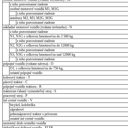
z toho pravostranné riadenie
osobné motorové vozidlá M1, M1G
z toho pravostranné riadenie
autobusy M2, M3, M2G, M3G
z toho pravostranné riadenie
nákladné motorové vozidlo (vrátane terénneho) - N
z toho pravostranné riadenie
N1, N1G s celkovou hmotnosťou do 3 500 kg
z toho pravostranné riadenie
N2, N2G s celkovou hmotnosťou do 12000 kg
z toho pravostranné riadenie
N3, N3G s celkovou hmotnosťou nad 12000 kg
z toho pravostranné riadenie
prípojné vozidlo (vrátane návesa) - O
O1, s celkovou hmotnosťou do 750 kg,
ostatné prípojné vozidlo
kolesový traktor - T
pásový traktor - C
prípojné vozidlo traktora - R
traktorom ťahaný vymeniteľný stroj - S
pracovný stroj - P
iné cestné vozidlo - V
bicykel, kolobežka
záprahové
jednonápravový traktor s prívesom
ostatné iné cestné vozidlo
nezistený druh cestného vozidla
električkové dráhové vozidlo - ELEK