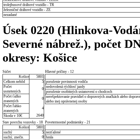
trolejbusové dráhové vozidlo - TR
železničné dráhové vozidlo - ZE
nezadané
Úsek 0220 (Hlinkova-Vodár
Severné nábrež.), počet DN 
okresy: Košice
Súčet
Hlavné príčiny - 12
Košice
5801
Celkom nehôd
5
porušenie povinnosti vodiča
Počet
nedovolená rýchlosť jazdy
0
usmrtených
porušenie osobitných ustanovení o chodcoch
Počet ťažko
nerešpektovanie pravidiel o dopravných značkách alebo dopravn
0
zranených
alebo inej oprávnenej osoby
Počet ľahko
4
zranených
2640
Škoda v 10€
Stav povrchu vozovky - 18
Poveternostné podmienky - 21
Košice
5801
suchý
5
nezťažené
0
suchý, znečis.
hmla