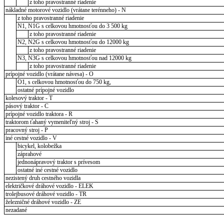
z toho pravostranné riadenie
nákladné motorové vozidlo (vrátane terénneho) - N
z toho pravostranné riadenie
N1, N1G s celkovou hmotnosťou do 3 500 kg
z toho pravostranné riadenie
N2, N2G s celkovou hmotnosťou do 12000 kg
z toho pravostranné riadenie
N3, N3G s celkovou hmotnosťou nad 12000 kg
z toho pravostranné riadenie
prípojné vozidlo (vrátane návesa) - O
O1, s celkovou hmotnosťou do 750 kg,
ostatné prípojné vozidlo
kolesový traktor - T
pásový traktor - C
prípojné vozidlo traktora - R
traktorom ťahaný vymeniteľný stroj - S
pracovný stroj - P
iné cestné vozidlo - V
bicykel, kolobežka
záprahové
jednonápravový traktor s prívesom
ostatné iné cestné vozidlo
nezistený druh cestného vozidla
električkové dráhové vozidlo - ELEK
trolejbusové dráhové vozidlo - TR
železničné dráhové vozidlo - ZE
nezadané