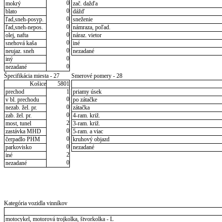
0
mokrý
zač. dažďa
0
blato
dážď
0
ľad,sneh-posyp.
sneženie
0
ľad,sneh-nepos.
námraza, poľad.
0
olej, nafta
náraz. vietor
0
snehová kaša
iné
0
neujaz. sneh
nezadané
0
iný
0
nezadané
Špecifikácia miesta - 27
Smerové pomery - 28
Košice
5801
prechod
1
priamy úsek
0
v bl. prechodu
po zátačke
0
nezab. žel. pr.
zátačka
0
zab. žel. pr.
4-ram. križ.
2
most, tunel
3-ram. križ.
0
zastávka MHD
5-ram. a viac
0
čerpadlo PHM
kruhový objazd
0
parkovisko
nezadané
2
iné
0
nezadané
Kategória vozidla vinníkov
motocykel, motorová trojkolka, štvorkolka - L