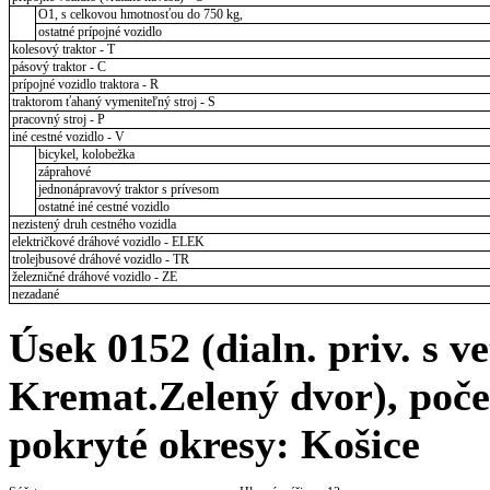
O1, s celkovou hmotnosťou do 750 kg,
ostatné prípojné vozidlo
kolesový traktor - T
pásový traktor - C
prípojné vozidlo traktora - R
traktorom ťahaný vymeniteľný stroj - S
pracovný stroj - P
iné cestné vozidlo - V
bicykel, kolobežka
záprahové
jednonápravový traktor s prívesom
ostatné iné cestné vozidlo
nezistený druh cestného vozidla
električkové dráhové vozidlo - ELEK
trolejbusové dráhové vozidlo - TR
železničné dráhové vozidlo - ZE
nezadané
Úsek 0152 (dialn. priv. s ve
Kremat.Zelený dvor), počet
pokryté okresy: Košice