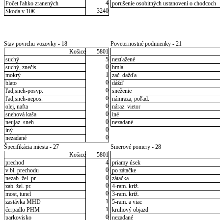
4
Počet ľahko zranených
porušenie osobitných ustanovení o chodcoch
3240
Škoda v 10€
Stav povrchu vozovky - 18
Poveternostné podmienky - 21
Košice
5801
suchý
5
nezťažené
0
suchý, znečis.
hmla
1
mokrý
zač. dažďa
0
blato
dážď
0
ľad,sneh-posyp.
sneženie
0
ľad,sneh-nepos.
námraza, poľad.
0
olej, nafta
náraz. vietor
0
snehová kaša
iné
0
neujaz. sneh
nezadané
0
iný
0
nezadané
Špecifikácia miesta - 27
Smerové pomery - 28
Košice
5801
prechod
4
priamy úsek
0
v bl. prechodu
po zátačke
0
nezab. žel. pr.
zátačka
0
zab. žel. pr.
4-ram. križ.
0
most, tunel
3-ram. križ.
1
zastávka MHD
5-ram. a viac
1
čerpadlo PHM
kruhový objazd
0
parkovisko
nezadané