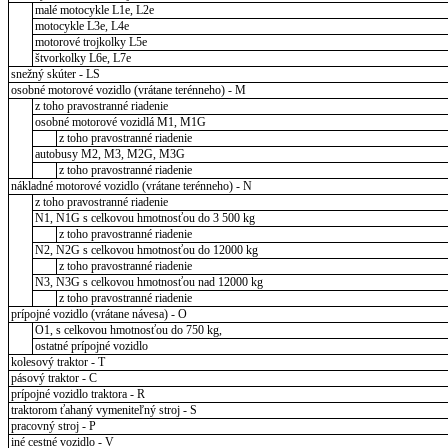
malé motocykle L1e, L2e
motocykle L3e, L4e
motorové trojkolky L5e
štvorkolky L6e, L7e
snežný skúter - LS
osobné motorové vozidlo (vrátane terénneho) - M
z toho pravostranné riadenie
osobné motorové vozidlá M1, M1G
z toho pravostranné riadenie
autobusy M2, M3, M2G, M3G
z toho pravostranné riadenie
nákladné motorové vozidlo (vrátane terénneho) - N
z toho pravostranné riadenie
N1, N1G s celkovou hmotnosťou do 3 500 kg
z toho pravostranné riadenie
N2, N2G s celkovou hmotnosťou do 12000 kg
z toho pravostranné riadenie
N3, N3G s celkovou hmotnosťou nad 12000 kg
z toho pravostranné riadenie
prípojné vozidlo (vrátane návesa) - O
O1, s celkovou hmotnosťou do 750 kg,
ostatné prípojné vozidlo
kolesový traktor - T
pásový traktor - C
prípojné vozidlo traktora - R
traktorom ťahaný vymeniteľný stroj - S
pracovný stroj - P
iné cestné vozidlo - V