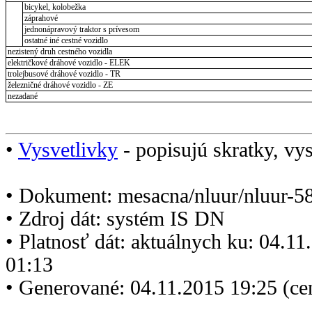
bicykel, kolobežka
záprahové
jednonápravový traktor s prívesom
ostatné iné cestné vozidlo
nezistený druh cestného vozidla
električkové dráhové vozidlo - ELEK
trolejbusové dráhové vozidlo - TR
železničné dráhové vozidlo - ZE
nezadané
•
Vysvetlivky
- popisujú skratky, vys
• Dokument: mesacna/nluur/nluur-5
• Zdroj dát: systém IS DN
• Platnosť dát: aktuálnych ku: 04.1
01:13
• Generované: 04.11.2015 19:25 (ce