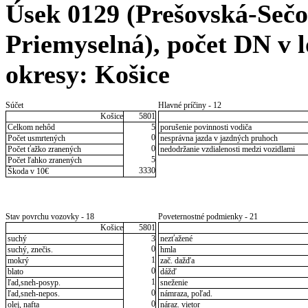
Úsek 0129 (Prešovská-Sečo
Priemyselná), počet DN v lo
okresy: Košice
Súčet
Hlavné príčiny - 12
Košice
5801
Celkom nehôd
5
porušenie povinnosti vodiča
0
Počet usmrtených
nesprávna jazda v jazdných pruhoch
0
Počet ťažko zranených
nedodržanie vzdialenosti medzi vozidlami
5
Počet ľahko zranených
3330
Škoda v 10€
Stav povrchu vozovky - 18
Poveternostné podmienky - 21
Košice
5801
suchý
3
nezťažené
0
suchý, znečis.
hmla
1
mokrý
zač. dažďa
0
blato
dážď
1
ľad,sneh-posyp.
sneženie
0
ľad,sneh-nepos.
námraza, poľad.
0
olej, nafta
náraz. vietor