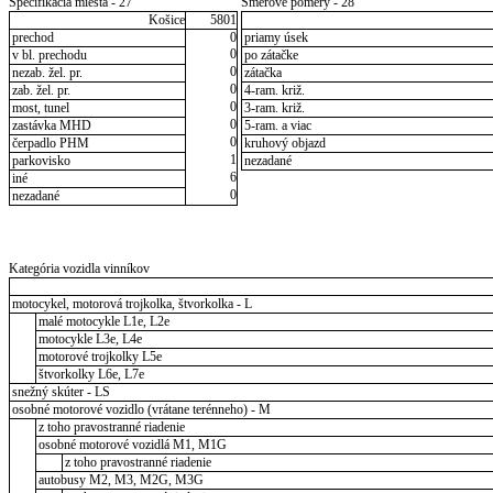
Špecifikácia miesta - 27
Smerové pomery - 28
Košice
5801
prechod
0
priamy úsek
0
v bl. prechodu
po zátačke
0
nezab. žel. pr.
zátačka
0
zab. žel. pr.
4-ram. križ.
0
most, tunel
3-ram. križ.
0
zastávka MHD
5-ram. a viac
0
čerpadlo PHM
kruhový objazd
1
parkovisko
nezadané
6
iné
0
nezadané
Kategória vozidla vinníkov
motocykel, motorová trojkolka, štvorkolka - L
malé motocykle L1e, L2e
motocykle L3e, L4e
motorové trojkolky L5e
štvorkolky L6e, L7e
snežný skúter - LS
osobné motorové vozidlo (vrátane terénneho) - M
z toho pravostranné riadenie
osobné motorové vozidlá M1, M1G
z toho pravostranné riadenie
autobusy M2, M3, M2G, M3G