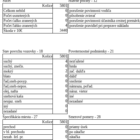
Súčet
Hlavné príčiny - 12
Košice
5801
Celkom nehôd
6
porušenie povinnosti vodiča
0
Počet usmrtených
pôsobenie zvierať
0
Počet ťažko zranených
porušenie povinnosti účastníka cestnej premávk
4
Počet ľahko zranených
porušenie pravidiel pri preprave nákladu
3440
Škoda v 10€
Stav povrchu vozovky - 18
Poveternostné podmienky - 21
Košice
5801
suchý
4
nezťažené
0
suchý, znečis.
hmla
2
mokrý
zač. dažďa
0
blato
dážď
0
ľad,sneh-posyp.
sneženie
0
ľad,sneh-nepos.
námraza, poľad.
0
olej, nafta
náraz. vietor
0
snehová kaša
iné
0
neujaz. sneh
nezadané
0
iný
0
nezadané
Špecifikácia miesta - 27
Smerové pomery - 28
Košice
5801
prechod
0
priamy úsek
0
v bl. prechodu
po zátačke
0
nezab. žel. pr.
zátačka