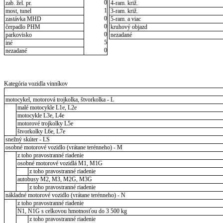
0
zab. žel. pr.
4-ram. križ.
1
most, tunel
3-ram. križ.
0
zastávka MHD
5-ram. a viac
0
čerpadlo PHM
kruhový objazd
0
parkovisko
nezadané
5
iné
0
nezadané
Kategória vozidla vinníkov
motocykel, motorová trojkolka, štvorkolka - L
malé motocykle L1e, L2e
motocykle L3e, L4e
motorové trojkolky L5e
štvorkolky L6e, L7e
snežný skúter - LS
osobné motorové vozidlo (vrátane terénneho) - M
z toho pravostranné riadenie
osobné motorové vozidlá M1, M1G
z toho pravostranné riadenie
autobusy M2, M3, M2G, M3G
z toho pravostranné riadenie
nákladné motorové vozidlo (vrátane terénneho) - N
z toho pravostranné riadenie
N1, N1G s celkovou hmotnosťou do 3 500 kg
z toho pravostranné riadenie