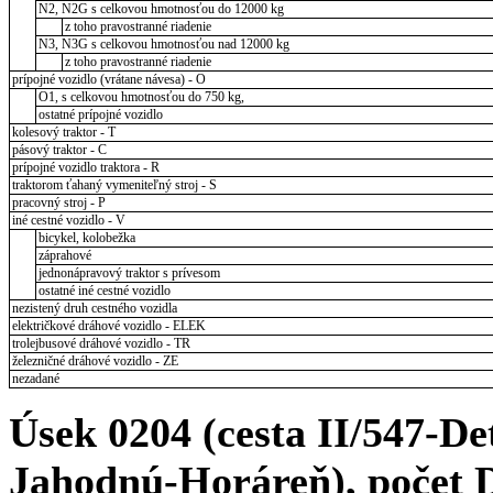
N2, N2G s celkovou hmotnosťou do 12000 kg
z toho pravostranné riadenie
N3, N3G s celkovou hmotnosťou nad 12000 kg
z toho pravostranné riadenie
prípojné vozidlo (vrátane návesa) - O
O1, s celkovou hmotnosťou do 750 kg,
ostatné prípojné vozidlo
kolesový traktor - T
pásový traktor - C
prípojné vozidlo traktora - R
traktorom ťahaný vymeniteľný stroj - S
pracovný stroj - P
iné cestné vozidlo - V
bicykel, kolobežka
záprahové
jednonápravový traktor s prívesom
ostatné iné cestné vozidlo
nezistený druh cestného vozidla
električkové dráhové vozidlo - ELEK
trolejbusové dráhové vozidlo - TR
železničné dráhové vozidlo - ZE
nezadané
Úsek 0204 (cesta II/547-Det
Jahodnú-Horáreň), počet DN