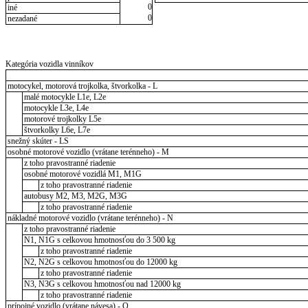
0
iné
0
nezadané
Kategória vozidla vinníkov
motocykel, motorová trojkolka, štvorkolka - L
malé motocykle L1e, L2e
motocykle L3e, L4e
motorové trojkolky L5e
štvorkolky L6e, L7e
snežný skúter - LS
osobné motorové vozidlo (vrátane terénneho) - M
z toho pravostranné riadenie
osobné motorové vozidlá M1, M1G
z toho pravostranné riadenie
autobusy M2, M3, M2G, M3G
z toho pravostranné riadenie
nákladné motorové vozidlo (vrátane terénneho) - N
z toho pravostranné riadenie
N1, N1G s celkovou hmotnosťou do 3 500 kg
z toho pravostranné riadenie
N2, N2G s celkovou hmotnosťou do 12000 kg
z toho pravostranné riadenie
N3, N3G s celkovou hmotnosťou nad 12000 kg
z toho pravostranné riadenie
prípojné vozidlo (vrátane návesa) - O