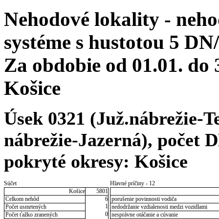
Nehodové lokality - neh
systéme s hustotou 5 DN/
Za obdobie od 01.01. do
Košice
Úsek 0321 (Juž.nábrežie-Te
nábrežie-Jazerná), počet DN
pokryté okresy: Košice
Súčet
Hlavné príčiny - 12
Košice
5801
Celkom nehôd
6
porušenie povinnosti vodiča
1
Počet usmrtených
nedodržanie vzdialenosti medzi vozidlami
0
Počet ťažko zranených
nesprávne otáčanie a cúvanie