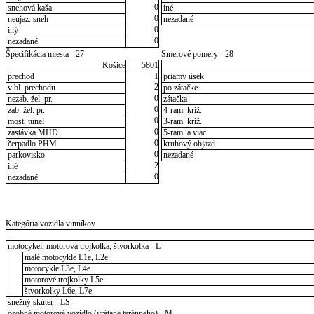
0
snehová kaša
iné
0
neujaz. sneh
nezadané
0
iný
0
nezadané
Špecifikácia miesta - 27
Smerové pomery - 28
Košice
5801
prechod
1
priamy úsek
2
v bl. prechodu
po zátačke
0
nezab. žel. pr.
zátačka
0
zab. žel. pr.
4-ram. križ.
0
most, tunel
3-ram. križ.
0
zastávka MHD
5-ram. a viac
0
čerpadlo PHM
kruhový objazd
0
parkovisko
nezadané
2
iné
0
nezadané
Kategória vozidla vinníkov
motocykel, motorová trojkolka, štvorkolka - L
malé motocykle L1e, L2e
motocykle L3e, L4e
motorové trojkolky L5e
štvorkolky L6e, L7e
snežný skúter - LS
osobné motorové vozidlo (vrátane terénneho) - M