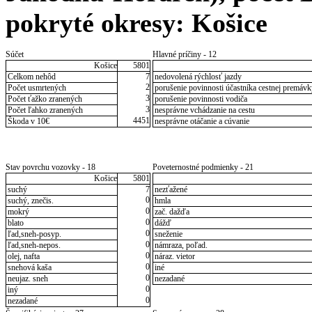
pokryté okresy: Košice
Súčet
Hlavné príčiny - 12
Košice
5801
Celkom nehôd
7
nedovolená rýchlosť jazdy
2
Počet usmrtených
porušenie povinnosti účastníka cestnej premávk
3
Počet ťažko zranených
porušenie povinnosti vodiča
3
Počet ľahko zranených
nesprávne vchádzanie na cestu
4451
Škoda v 10€
nesprávne otáčanie a cúvanie
Stav povrchu vozovky - 18
Poveternostné podmienky - 21
Košice
5801
suchý
7
nezťažené
0
suchý, znečis.
hmla
0
mokrý
zač. dažďa
0
blato
dážď
0
ľad,sneh-posyp.
sneženie
0
ľad,sneh-nepos.
námraza, poľad.
0
olej, nafta
náraz. vietor
0
snehová kaša
iné
0
neujaz. sneh
nezadané
0
iný
0
nezadané