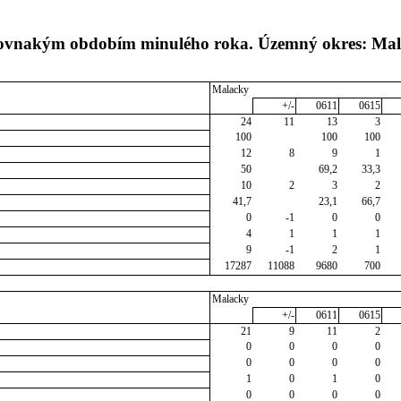
s rovnakým obdobím minulého roka. Územný okres: Ma
Malacky
+/-
0611
0615
24
11
13
3
100
100
100
12
8
9
1
50
69,2
33,3
10
2
3
2
41,7
23,1
66,7
0
-1
0
0
4
1
1
1
9
-1
2
1
17287
11088
9680
700
Malacky
+/-
0611
0615
21
9
11
2
0
0
0
0
0
0
0
0
1
0
1
0
0
0
0
0