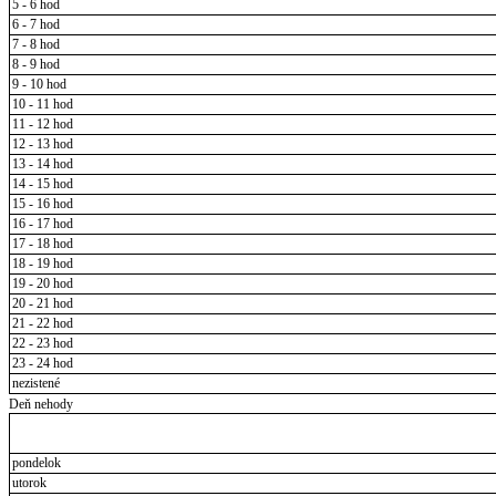
5 - 6 hod
6 - 7 hod
7 - 8 hod
8 - 9 hod
9 - 10 hod
10 - 11 hod
11 - 12 hod
12 - 13 hod
13 - 14 hod
14 - 15 hod
15 - 16 hod
16 - 17 hod
17 - 18 hod
18 - 19 hod
19 - 20 hod
20 - 21 hod
21 - 22 hod
22 - 23 hod
23 - 24 hod
nezistené
Deň nehody
pondelok
utorok