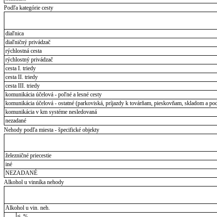
Podľa kategórie cesty
diaľnica
diaľničný privádzač
rýchlostná cesta
rýchlostný privádzač
cesta I. triedy
cesta II. triedy
cesta III. triedy
komunikácia účelová - poľné a lesné cesty
komunikácia účelová - ostatné (parkoviská, príjazdy k továrňam, pieskovňam, skladom a pod
komunikácia v km systéme nesledovaná
nezadané
Nehody podľa miesta - špecifické objekty
železničné priecestie
iné
NEZADANÉ
Alkohol u vinníka nehody
Alkohol u vin. neh.
tj. %