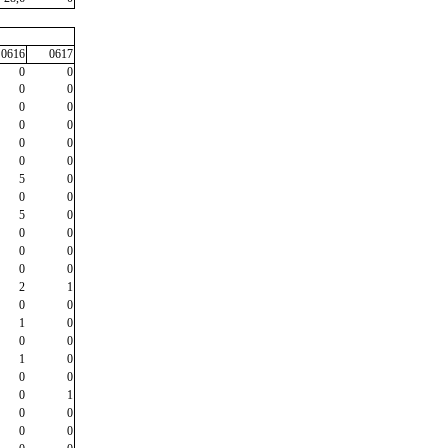
0616
0617
0
0
0
0
0
0
0
0
0
0
0
0
5
0
0
0
5
0
0
0
0
0
0
0
2
1
0
0
1
0
0
0
1
0
0
0
0
1
0
0
0
0