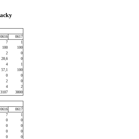
lacky
0616
0617
7
1
100
100
2
0
28,6
0
4
1
57,1
100
0
0
2
0
4
2
3107
3800
0616
0617
7
1
0
0
0
0
0
0
0
0