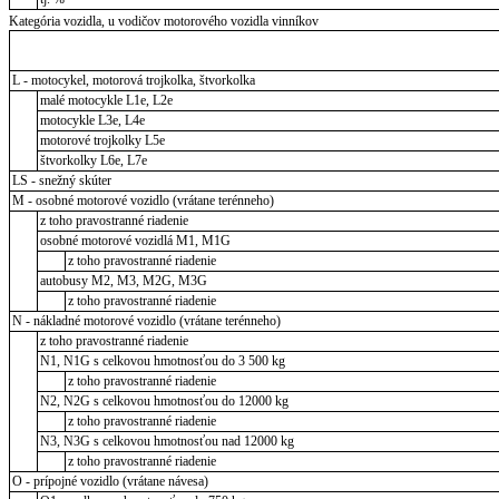
Kategória vozidla, u vodičov motorového vozidla vinníkov
L - motocykel, motorová trojkolka, štvorkolka
malé motocykle L1e, L2e
motocykle L3e, L4e
motorové trojkolky L5e
štvorkolky L6e, L7e
LS - snežný skúter
M - osobné motorové vozidlo (vrátane terénneho)
z toho pravostranné riadenie
osobné motorové vozidlá M1, M1G
z toho pravostranné riadenie
autobusy M2, M3, M2G, M3G
z toho pravostranné riadenie
N - nákladné motorové vozidlo (vrátane terénneho)
z toho pravostranné riadenie
N1, N1G s celkovou hmotnosťou do 3 500 kg
z toho pravostranné riadenie
N2, N2G s celkovou hmotnosťou do 12000 kg
z toho pravostranné riadenie
N3, N3G s celkovou hmotnosťou nad 12000 kg
z toho pravostranné riadenie
O - prípojné vozidlo (vrátane návesa)