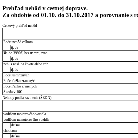
Prehľad nehôd v cestnej doprave.
Za obdobie od 01.10. do 31.10.2017 a porovnanie 
Celkový prehľad nehôd
Počet nehôd celkom
tj. %
šk. do 3990€, bez usmrt., zran.
tj. %
neh. s násl. na živote alebo zdr.
tj. %
Počet usmrtených
Počet ťažko zranených
Počet ľahko zranených
Škoda v 10€
Nehody podľa zavinenia (ŠEDN)
vodičom motorového vozidla
vodičom nemotorového vozidla
deťmi
chodcom
deťmi