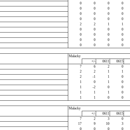
0
0
0
0
0
0
0
0
0
0
0
0
0
0
0
0
2
2
1
1
0
0
0
0
0
0
0
0
0
0
0
0
0
0
0
0
Malacky
+/-
0611
0615
7
6
2
0
2
2
1
1
2
-1
1
0
1
0
1
0
1
-2
0
0
1
1
1
0
1
1
0
0
Malacky
+/-
0611
0615
7
2
3
0
17
9
10
3
0
0
0
0