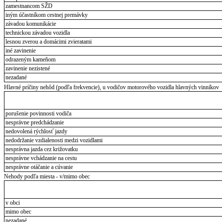
zamestnancom SŽD
iným účastníkom cestnej premávky
závadou komunikácie
technickou závadou vozidla
lesnou zverou a domácimi zvieratami
iné zavinenie
odrazeným kameňom
zavinenie nezistené
nezadané
Hlavné príčiny nehôd (podľa frekvencie), u vodičov motorového vozidla hlavných vinníkov
porušenie povinnosti vodiča
nesprávne predchádzanie
nedovolená rýchlosť jazdy
nedodržanie vzdialenosti medzi vozidlami
nesprávna jazda cez križovatku
nesprávne vchádzanie na cestu
nesprávne otáčanie a cúvanie
Nehody podľa miesta - v/mimo obec
v obci
mimo obec
nezadané