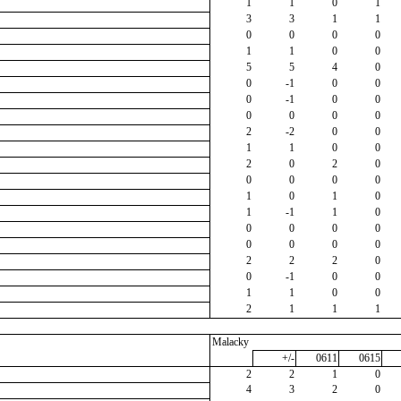
1
1
0
1
3
3
1
1
0
0
0
0
1
1
0
0
5
5
4
0
0
-1
0
0
0
-1
0
0
0
0
0
0
2
-2
0
0
1
1
0
0
2
0
2
0
0
0
0
0
1
0
1
0
1
-1
1
0
0
0
0
0
0
0
0
0
2
2
2
0
0
-1
0
0
1
1
0
0
2
1
1
1
Malacky
+/-
0611
0615
2
2
1
0
4
3
2
0