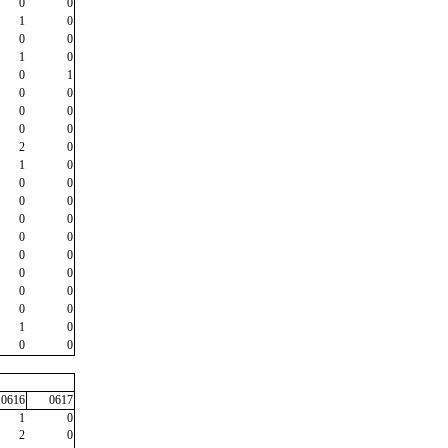
0
0
1
0
0
0
1
0
0
1
0
0
0
0
0
0
2
0
1
0
0
0
0
0
0
0
0
0
0
0
0
0
0
0
0
0
1
0
0
0
0616
0617
1
0
2
0