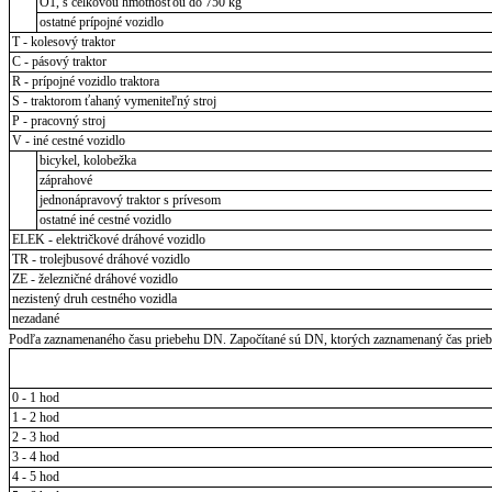
O1, s celkovou hmotnosťou do 750 kg
ostatné prípojné vozidlo
T - kolesový traktor
C - pásový traktor
R - prípojné vozidlo traktora
S - traktorom ťahaný vymeniteľný stroj
P - pracovný stroj
V - iné cestné vozidlo
bicykel, kolobežka
záprahové
jednonápravový traktor s prívesom
ostatné iné cestné vozidlo
ELEK - električkové dráhové vozidlo
TR - trolejbusové dráhové vozidlo
ZE - železničné dráhové vozidlo
nezistený druh cestného vozidla
nezadané
Podľa zaznamenaného času priebehu DN. Započítané sú DN, ktorých zaznamenaný čas priebeh
0 - 1 hod
1 - 2 hod
2 - 3 hod
3 - 4 hod
4 - 5 hod