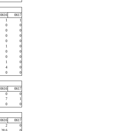
0616
0617
1
1
0
0
0
0
0
0
0
0
1
0
0
0
0
0
1
0
4
0
0
0
0616
0617
0
0
7
1
0
0
0616
0617
2
0
28,6
0