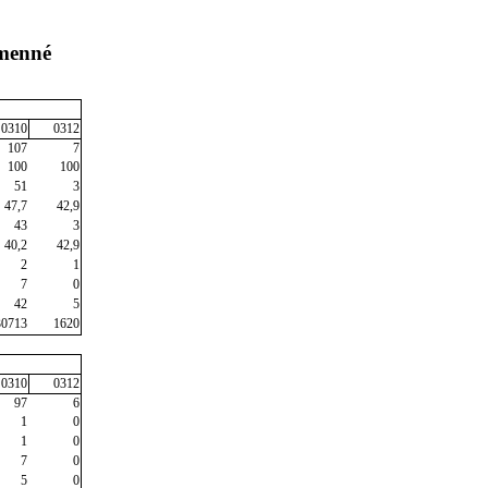
umenné
0310
0312
107
7
100
100
51
3
47,7
42,9
43
3
40,2
42,9
2
1
7
0
42
5
30713
1620
0310
0312
97
6
1
0
1
0
7
0
5
0