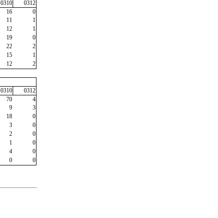
0310
0312
16
0
11
1
12
1
19
0
22
2
15
1
12
2
0310
0312
70
4
9
3
18
0
3
0
2
0
1
0
4
0
0
0