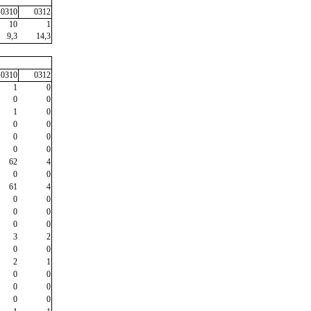
0310
0312
10
1
9,3
14,3
0310
0312
1
0
0
0
1
0
0
0
0
0
0
0
62
4
0
0
61
4
0
0
0
0
0
0
3
2
0
0
2
1
0
0
0
0
0
0