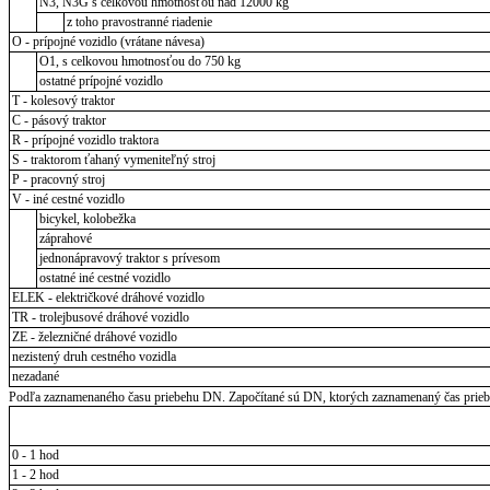
N3, N3G s celkovou hmotnosťou nad 12000 kg
z toho pravostranné riadenie
O - prípojné vozidlo (vrátane návesa)
O1, s celkovou hmotnosťou do 750 kg
ostatné prípojné vozidlo
T - kolesový traktor
C - pásový traktor
R - prípojné vozidlo traktora
S - traktorom ťahaný vymeniteľný stroj
P - pracovný stroj
V - iné cestné vozidlo
bicykel, kolobežka
záprahové
jednonápravový traktor s prívesom
ostatné iné cestné vozidlo
ELEK - električkové dráhové vozidlo
TR - trolejbusové dráhové vozidlo
ZE - železničné dráhové vozidlo
nezistený druh cestného vozidla
nezadané
Podľa zaznamenaného času priebehu DN. Započítané sú DN, ktorých zaznamenaný čas priebeh
0 - 1 hod
1 - 2 hod