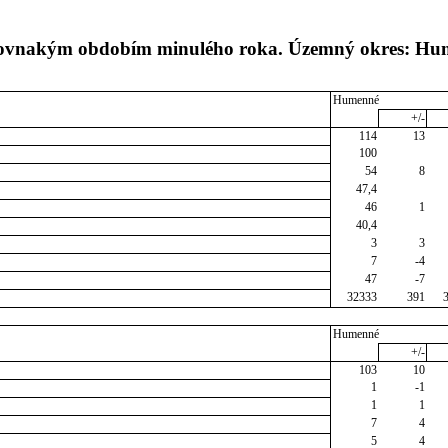
s rovnakým obdobím minulého roka. Územný okres: H
Humenné
+/-
114
13
100
54
8
47,4
46
1
40,4
3
3
7
-4
47
-7
32333
391
Humenné
+/-
103
10
1
-1
1
1
7
4
5
4