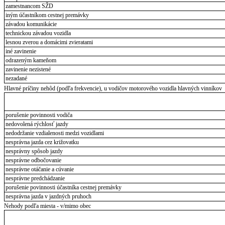
zamestnancom SŽD
iným účastníkom cestnej premávky
závadou komunikácie
technickou závadou vozidla
lesnou zverou a domácimi zvieratami
iné zavinenie
odrazeným kameňom
zavinenie nezistené
nezadané
Hlavné príčiny nehôd (podľa frekvencie), u vodičov motorového vozidla hlavných vinníkov
porušenie povinnosti vodiča
nedovolená rýchlosť jazdy
nedodržanie vzdialenosti medzi vozidlami
nesprávna jazda cez križovatku
nesprávny spôsob jazdy
nesprávne odbočovanie
nesprávne otáčanie a cúvanie
nesprávne predchádzanie
porušenie povinnosti účastníka cestnej premávky
nesprávna jazda v jazdných pruhoch
Nehody podľa miesta - v/mimo obec