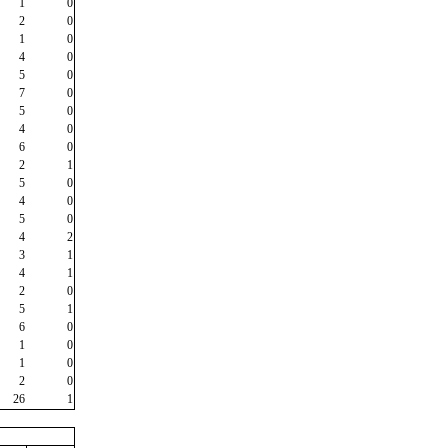
1
0
2
0
1
0
4
0
5
0
7
0
5
0
4
0
6
0
2
1
5
0
4
0
5
0
4
2
3
1
4
1
2
0
5
1
6
0
1
0
1
0
2
0
26
1