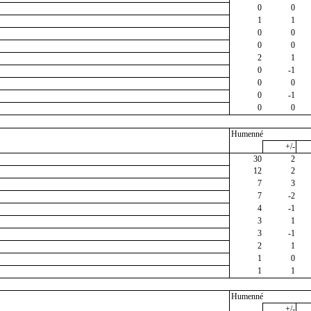
0
0
1
1
0
0
0
0
2
1
0
-1
0
0
0
-1
0
0
Humenné
+/-
30
2
12
2
7
3
7
-2
4
-1
3
1
3
-1
2
1
1
0
1
1
Humenné
+/-