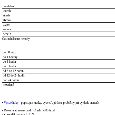
pondelok
utorok
streda
štvrtok
piatok
sobota
nedeľa
Čas nahlásenia nehody
do 30 min.
do 1 hodiny
do 3 hodín
do 6 hodín
od 6 do 12 hodín
od 12 do 24 hodín
nad 24 hodín
nezadané
•
Vysvetlivky
- popisujú skratky, vysvetľujú časté problémy pri výklade štatistík
• Dokument: mesacna/dn1r/dn1r-5703.html
• Zdroj dát: systém IS DN