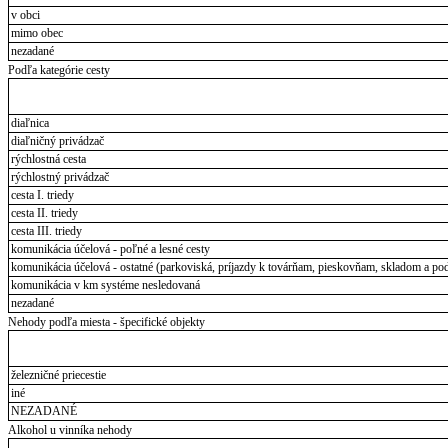
v obci
mimo obec
nezadané
Podľa kategórie cesty
diaľnica
diaľničný privádzač
rýchlostná cesta
rýchlostný privádzač
cesta I. triedy
cesta II. triedy
cesta III. triedy
komunikácia účelová - poľné a lesné cesty
komunikácia účelová - ostatné (parkoviská, príjazdy k továrňam, pieskovňam, skladom a pod
komunikácia v km systéme nesledovaná
nezadané
Nehody podľa miesta - špecifické objekty
železničné priecestie
iné
NEZADANÉ
Alkohol u vinníka nehody