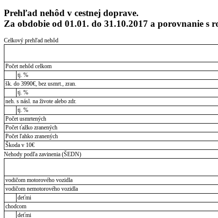
Prehľad nehôd v cestnej doprave.
Za obdobie od 01.01. do 31.10.2017 a porovnanie 
Celkový prehľad nehôd
Počet nehôd celkom
tj. %
šk. do 3990€, bez usmrt., zran.
tj. %
neh. s násl. na živote alebo zdr.
tj. %
Počet usmrtených
Počet ťažko zranených
Počet ľahko zranených
Škoda v 10€
Nehody podľa zavinenia (ŠEDN)
vodičom motorového vozidla
vodičom nemotorového vozidla
deťmi
chodcom
deťmi