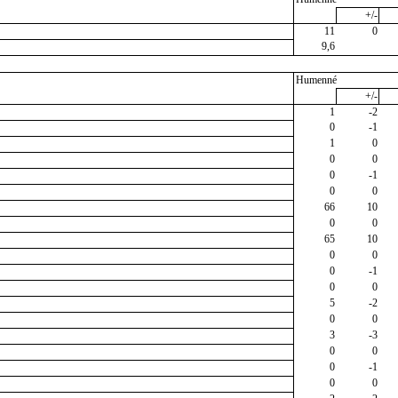
+/-
11
0
9,6
Humenné
+/-
1
-2
0
-1
1
0
0
0
0
-1
0
0
66
10
0
0
65
10
0
0
0
-1
0
0
5
-2
0
0
3
-3
0
0
0
-1
0
0