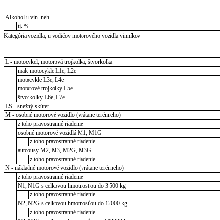
Alkohol u vin. neh.
tj. %
Kategória vozidla, u vodičov motorového vozidla vinníkov
L - motocykel, motorová trojkolka, štvorkolka
malé motocykle L1e, L2e
motocykle L3e, L4e
motorové trojkolky L5e
štvorkolky L6e, L7e
LS - snežný skúter
M - osobné motorové vozidlo (vrátane terénneho)
z toho pravostranné riadenie
osobné motorové vozidlá M1, M1G
z toho pravostranné riadenie
autobusy M2, M3, M2G, M3G
z toho pravostranné riadenie
N - nákladné motorové vozidlo (vrátane terénneho)
z toho pravostranné riadenie
N1, N1G s celkovou hmotnosťou do 3 500 kg
z toho pravostranné riadenie
N2, N2G s celkovou hmotnosťou do 12000 kg
z toho pravostranné riadenie