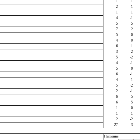
1
1
2
1
1
1
4
-1
5
5
7
2
5
0
4
0
6
1
3
-2
5
-2
4
-1
5
0
6
-1
4
1
5
-2
2
-1
6
5
6
5
1
0
1
1
2
-2
27
3
Humenné