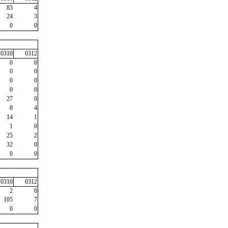
83
4
24
3
0
0
0310
0312
0
0
0
0
0
0
0
0
27
0
8
4
14
1
1
0
25
2
32
0
0
0
0310
0312
2
0
105
7
0
0