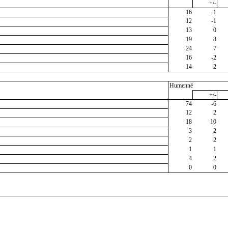
+/-
16
-1
12
-1
13
0
19
8
24
7
16
-2
14
2
Humenné
+/-
74
-6
12
2
18
10
3
2
2
2
1
1
4
2
0
0