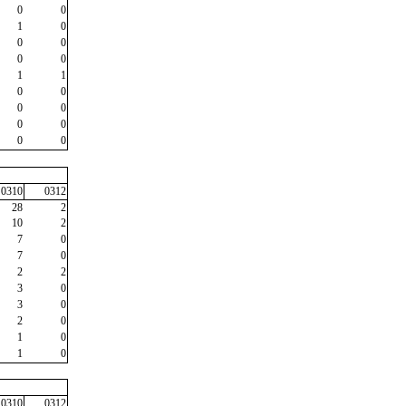
0
0
1
0
0
0
0
0
1
1
0
0
0
0
0
0
0
0
0310
0312
28
2
10
2
7
0
7
0
2
2
3
0
3
0
2
0
1
0
1
0
0310
0312