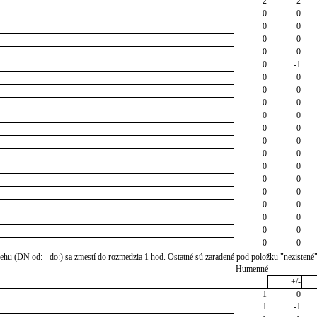
2
2
0
0
0
0
0
0
0
0
0
-1
0
0
0
0
0
0
0
0
0
0
0
0
0
0
0
0
0
0
0
0
0
0
0
0
0
0
0
0
u (DN od: - do:) sa zmestí do rozmedzia 1 hod. Ostatné sú zaradené pod položku "nezistené
Humenné
+/-
1
0
1
-1