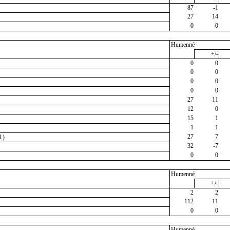
87
-1
27
14
0
0
Humenné
+/-
0
0
0
0
0
0
0
0
27
11
12
0
15
1
1
1
27
7
.)
32
-7
0
0
Humenné
+/-
2
2
112
11
0
0
Humenné