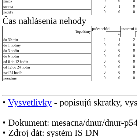
0
0
0
piatok
0
-1
0
sobota
0
0
0
nedeľa
Čas nahlásenia nehody
počet nehôd
usmrtení ú
Topoľčany
+/-
do 30 min.
2
1
2
0
0
0
do 1 hodiny
0
0
0
do 3 hodín
0
0
0
do 6 hodín
0
0
0
od 6 do 12 hodín
0
0
0
od 12 do 24 hodín
0
0
0
nad 24 hodín
0
0
0
nezadané
•
Vysvetlivky
- popisujú skratky, vys
• Dokument: mesacna/dnur/dnur-p5
• Zdroj dát: systém IS DN