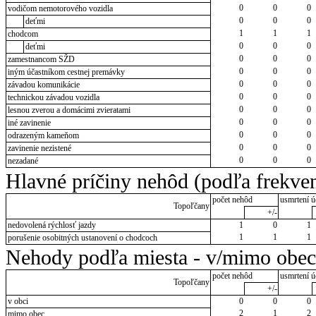
0
0
0
vodičom nemotorového vozidla
0
0
0
deťmi
1
1
1
chodcom
0
0
0
deťmi
0
0
0
zamestnancom SŽD
0
0
0
iným účastníkom cestnej premávky
0
0
0
závadou komunikácie
0
0
0
technickou závadou vozidla
0
0
0
lesnou zverou a domácimi zvieratami
0
0
0
iné zavinenie
0
0
0
odrazeným kameňom
0
0
0
zavinenie nezistené
0
0
0
nezadané
Hlavné príčiny nehôd (podľa frekven
počet nehôd
usmrtení ú
Topoľčany
+/-
nedovolená rýchlosť jazdy
1
0
1
1
1
1
porušenie osobitných ustanovení o chodcoch
Nehody podľa miesta - v/mimo obec
počet nehôd
usmrtení ú
Topoľčany
+/-
v obci
0
0
0
2
1
2
mimo obec