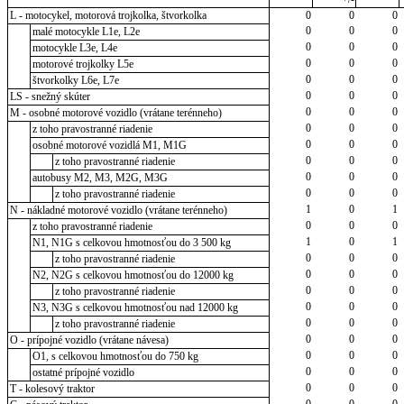
L - motocykel, motorová trojkolka, štvorkolka
0
0
0
0
0
0
malé motocykle L1e, L2e
0
0
0
motocykle L3e, L4e
0
0
0
motorové trojkolky L5e
0
0
0
štvorkolky L6e, L7e
0
0
0
LS - snežný skúter
0
0
0
M - osobné motorové vozidlo (vrátane terénneho)
0
0
0
z toho pravostranné riadenie
0
0
0
osobné motorové vozidlá M1, M1G
0
0
0
z toho pravostranné riadenie
0
0
0
autobusy M2, M3, M2G, M3G
0
0
0
z toho pravostranné riadenie
1
0
1
N - nákladné motorové vozidlo (vrátane terénneho)
0
0
0
z toho pravostranné riadenie
1
0
1
N1, N1G s celkovou hmotnosťou do 3 500 kg
0
0
0
z toho pravostranné riadenie
0
0
0
N2, N2G s celkovou hmotnosťou do 12000 kg
0
0
0
z toho pravostranné riadenie
0
0
0
N3, N3G s celkovou hmotnosťou nad 12000 kg
0
0
0
z toho pravostranné riadenie
0
0
0
O - prípojné vozidlo (vrátane návesa)
0
0
0
O1, s celkovou hmotnosťou do 750 kg
0
0
0
ostatné prípojné vozidlo
0
0
0
T - kolesový traktor
0
0
0