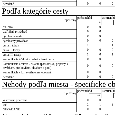
0
0
0
nezadané
Podľa kategórie cesty
počet nehôd
usmrtení ú
Topoľčany
+/-
diaľnica
0
0
0
0
0
0
diaľničný privádzač
0
0
0
rýchlostná cesta
0
0
0
rýchlostný privádzač
1
1
1
cesta I. triedy
0
0
0
cesta II. triedy
1
0
1
cesta III. triedy
0
0
0
komunikácia účelová - poľné a lesné cesty
komunikácia účelová - ostatné (parkoviská, príjazdy k
0
0
0
továrňam, pieskovňam, skladom a pod.)
0
0
0
komunikácia v km systéme nesledovaná
0
0
0
nezadané
Nehody podľa miesta - špecifické ob
počet nehôd
usmrtení ú
Topoľčany
+/-
železničné priecestie
0
0
0
2
1
2
iné
0
0
0
NEZADANÉ