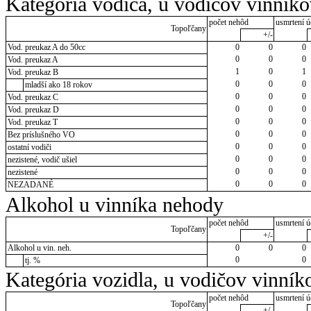
Kategória vodiča, u vodičov vinník
počet nehôd
usmrtení ú
Topoľčany
+/-
Vod. preukaz A do 50cc
0
0
0
0
0
0
Vod. preukaz A
1
0
1
Vod. preukaz B
0
0
0
mladší ako 18 rokov
0
0
0
Vod. preukaz C
0
0
0
Vod. preukaz D
0
0
0
Vod. preukaz T
0
0
0
Bez príslušného VO
0
0
0
ostatní vodiči
0
0
0
nezistené, vodič ušiel
0
0
0
nezistené
0
0
0
NEZADANÉ
Alkohol u vinníka nehody
počet nehôd
usmrtení ú
Topoľčany
+/-
Alkohol u vin. neh.
0
0
0
0
0
tj. %
Kategória vozidla, u vodičov vinník
počet nehôd
usmrtení ú
Topoľčany
+/-