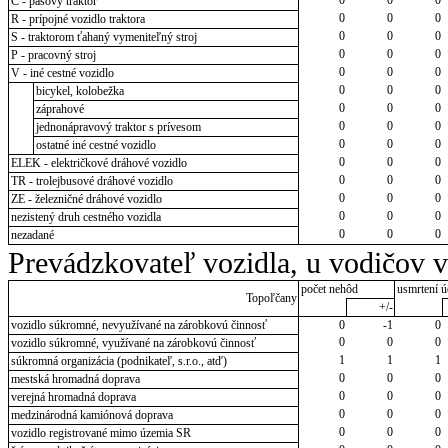
C - pásový traktor
0
0
0
R - prípojné vozidlo traktora
0
0
0
S - traktorom ťahaný vymeniteľný stroj
0
0
0
P - pracovný stroj
0
0
0
V - iné cestné vozidlo
0
0
0
bicykel, kolobežka
0
0
0
záprahové
0
0
0
jednonápravový traktor s prívesom
0
0
0
ostatné iné cestné vozidlo
0
0
0
ELEK - električkové dráhové vozidlo
0
0
0
TR - trolejbusové dráhové vozidlo
0
0
0
ZE - železničné dráhové vozidlo
0
0
0
nezistený druh cestného vozidla
0
0
0
nezadané
Prevádzkovateľ vozidla, u vodičov 
počet nehôd
usmrtení ú
Topoľčany
+/-
vozidlo súkromné, nevyužívané na zárobkovú činnosť
0
-1
0
0
0
0
vozidlo súkromné, využívané na zárobkovú činnosť
1
1
1
súkromná organizácia (podnikateľ, s.r.o., atď)
0
0
0
mestská hromadná doprava
0
0
0
verejná hromadná doprava
0
0
0
medzinárodná kamiónová doprava
0
0
0
vozidlo registrované mimo územia SR