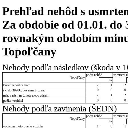
Prehľad nehôd s usmrten
Za obdobie od 01.01. do 
rovnakým obdobím minulé
Topoľčany
Nehody podľa následkov (škoda v 1
počet nehôd
usmrtení ú
Topoľčany
+/-
Počet nehôd celkom
2
1
2
0
0
0
šk. do 3990€, bez usmrt., zran.
2
1
2
neh. s násl. na živote alebo zdraví
0
0
0
požiar vozidiel
Nehody podľa zavinenia (ŠEDN)
počet nehôd
usmrtení ú
Topoľčany
+/-
vodičom motorového vozidla
1
0
1