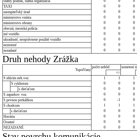
0
0
0
štátny podnik, štátna organizácia
0
0
0
TAXI
0
0
0
zastupiteľský úrad
0
0
0
ministerstvo vnútra
0
0
0
ministerstvo obrany
0
0
0
obecná, mestská polícia
0
0
0
iné vozidlo
0
0
0
ukradnuté, neoprávnene použité vozidlo
0
0
0
nezistené
0
0
0
nezadané
Druh nehody Zrážka
počet nehôd
usmrtení ú
Topoľčany
+/-
S idúcim nek.voz.
1
1
1
0
0
0
S cyklistom
0
0
0
s dieťaťom
0
0
0
S zaparkov. voz.
0
-1
0
S pevnou prekážkou
1
1
1
S chodcom
0
0
0
s dieťaťom
0
0
0
Havária
0
0
0
Ostatné
0
0
0
NEZADANÉ
Stav povrchu komunikácie