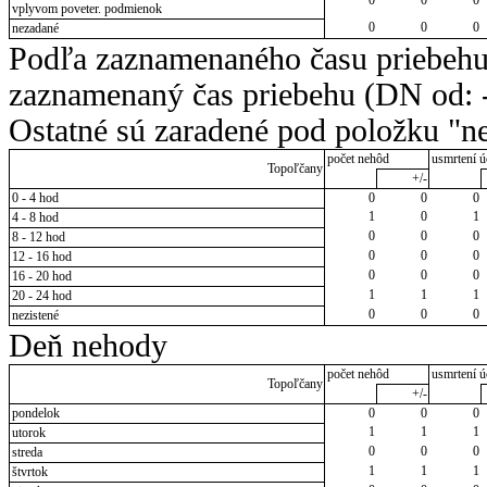
vplyvom poveter. podmienok
0
0
0
nezadané
Podľa zaznamenaného času priebehu
zaznamenaný čas priebehu (DN od: -
Ostatné sú zaradené pod položku "ne
počet nehôd
usmrtení ú
Topoľčany
+/-
0 - 4 hod
0
0
0
1
0
1
4 - 8 hod
0
0
0
8 - 12 hod
0
0
0
12 - 16 hod
0
0
0
16 - 20 hod
1
1
1
20 - 24 hod
0
0
0
nezistené
Deň nehody
počet nehôd
usmrtení ú
Topoľčany
+/-
pondelok
0
0
0
1
1
1
utorok
0
0
0
streda
1
1
1
štvrtok