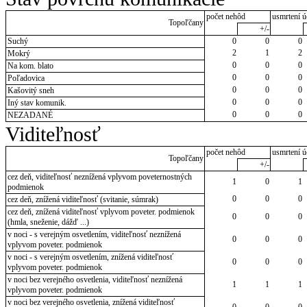
počet nehôd
usmrtení ú
Topoľčany
+/-
Suchý
0
0
0
2
1
2
Mokrý
0
0
0
Na kom. blato
0
0
0
Poľadovica
0
0
0
Kašovitý sneh
0
0
0
Iný stav komunik.
0
0
0
NEZADANÉ
Viditeľnosť
počet nehôd
usmrtení ú
Topoľčany
+/-
cez deň, viditeľnosť neznížená vplyvom poveternostných
1
0
1
podmienok
0
0
0
cez deň, znížená viditeľnosť (svitanie, súmrak)
cez deň, znížená viditeľnosť vplyvom poveter. podmienok
0
0
0
(hmla, sneženie, dážď ...)
v noci - s verejným osvetlením, viditeľnosť neznížená
0
0
0
vplyvom poveter. podmienok
v noci - s verejným osvetlením, znížená viditeľnosť
0
0
0
vplyvom poveter. podmienok
v noci bez verejného osvetlenia, viditeľnosť neznížená
1
1
1
vplyvom poveter. podmienok
v noci bez verejného osvetlenia, znížená viditeľnosť
0
0
0